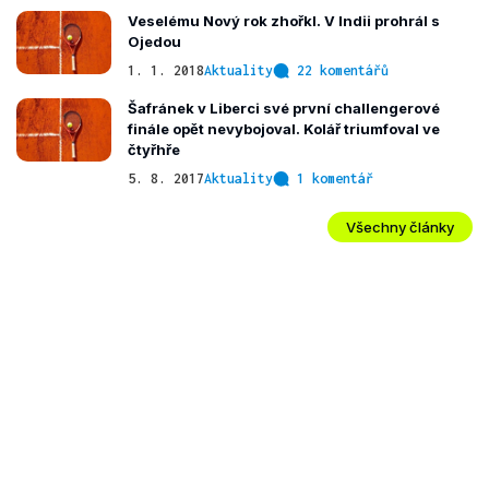
Veselému Nový rok zhořkl. V Indii prohrál s
Ojedou
1. 1. 2018
Aktuality
22 komentářů
Šafránek v Liberci své první challengerové
finále opět nevybojoval. Kolář triumfoval ve
čtyřhře
5. 8. 2017
Aktuality
1 komentář
Všechny články