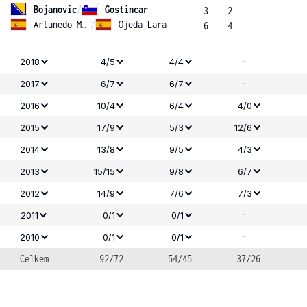
Bojanovic
/
Gostincar
3
2
Artunedo Martinavarr
/
Ojeda Lara
6
4
-
2018
4/5
4/4
-
2017
6/7
6/7
2016
10/4
6/4
4/0
2015
17/9
5/3
12/6
2014
13/8
9/5
4/3
2013
15/15
9/8
6/7
2012
14/9
7/6
7/3
-
2011
0/1
0/1
-
2010
0/1
0/1
Celkem
92/72
54/45
37/26