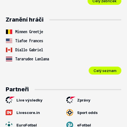
Celý žebříček
Zranění hráči
Minnen Greetje
Tiafoe Frances
Diallo Gabriel
Tararudee Lanlana
Celý seznam
Partneři
Live výsledky
Zprávy
Livescore.in
Sport odds
EuroFotbal
eFotbal