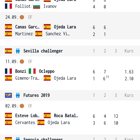
Folliot
/
Ivanov
4
0
24.09.
OF
Canas Garcia
/
Ojeda Lara
6
6
Martinez
/
Sanchez Vinas
2
1
Sevilla challenger
1
2
3
Kurs
11.09.
OF
Bonzi
/
Ocleppo
6
7
1.63
11
Gimeno-Traver
/
Ojeda Lara
1
6
2.10
Futures 2019
1
2
3
Kurs
02.09.
OF
Esteve Lobato
/
Roca Batalla
6
4
12
Cervantes
/
Ojeda Lara
3
6
10
Segovia challenger
1
2
3
Kurs