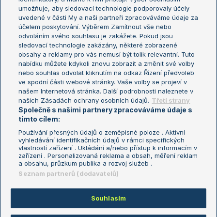
umožňuje, aby sledovací technologie podporovaly účely
Sázkařský žebříček
Wimbledon
uvedené v části My a naši partneři zpracováváme údaje za
US Open
účelem poskytování. Výběrem Zamítnout vše nebo
odvoláním svého souhlasu je zakážete. Pokud jsou
Turnaj mistrů
sledovací technologie zakázány, některé zobrazené
Turnaj mistryň
obsahy a reklamy pro vás nemusí být tolik relevantní. Tuto
Aktualní trendy
nabídku můžete kdykoli znovu zobrazit a změnit své volby
nebo souhlas odvolat kliknutím na odkaz Řízení předvoleb
ve spodní části webové stránky. Vaše volby se projeví v
Fotbalové přestupy
našem Internetová stránka. Další podrobnosti naleznete v
Livesport Daily
našich Zásadách ochrany osobních údajů.
Třetí strany
Společně s našimi partnery zpracováváme údaje s
LS Prague Open
tímto cílem:
Používání přesných údajů o zeměpisné poloze . Aktivní
vyhledávání identifikačních údajů v rámci specifických
vlastností zařízení . Ukládání a/nebo přístup k informacím v
Podmínky užití
Nastavení soukromí
zařízení . Personalizovaná reklama a obsah, měření reklam
GDPR a žurnalistika
Reklama
a obsahu, průzkum publika a rozvoj služeb .
Informace o zpracování osobních
Kontakt
Seznam partnerů (dodavatelů)
údajů
Tiráž
Souhlasím
Copyright © 2008-2026 TenisPortal.cz. Využíváme zpravodajství ČTK.