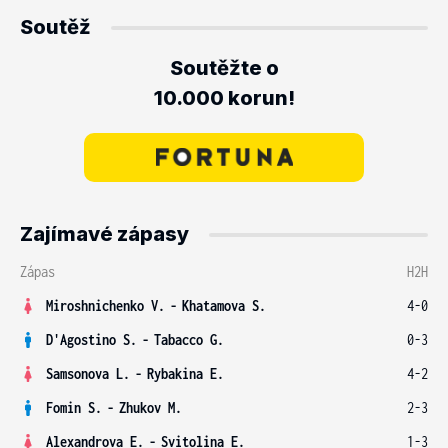
Soutěž
Soutěžte o
10.000 korun!
Zajímavé zápasy
Zápas
H2H
Miroshnichenko V.
-
Khatamova S.
4-0
D'Agostino S.
-
Tabacco G.
0-3
Samsonova L.
-
Rybakina E.
4-2
Fomin S.
-
Zhukov M.
2-3
Alexandrova E.
-
Svitolina E.
1-3