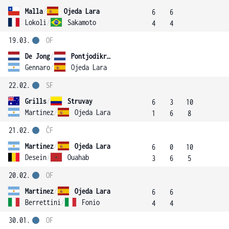
Malla
/
Ojeda Lara
6
6
Lokoli
/
Sakamoto
4
4
19.03.
OF
De Jong
/
Pontjodikromo
Gennaro
/
Ojeda Lara
22.02.
SF
Grills
/
Struvay
6
3
10
Martinez
/
Ojeda Lara
1
6
8
21.02.
ČF
Martinez
/
Ojeda Lara
6
0
10
Desein
/
Ouahab
3
6
5
20.02.
OF
Martinez
/
Ojeda Lara
6
6
Berrettini
/
Fonio
4
4
30.01.
OF