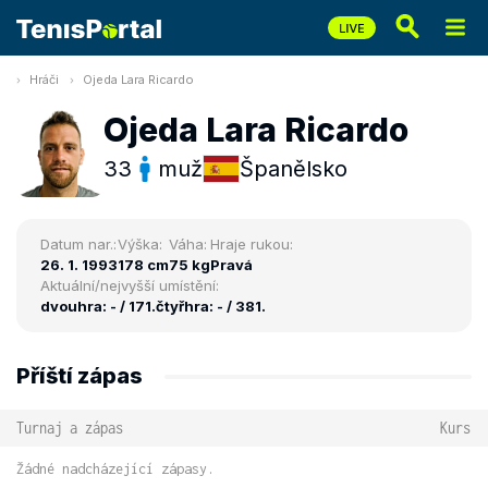
Hráči
Ojeda Lara Ricardo
Ojeda Lara Ricardo
33
muž
Španělsko
Datum nar.:
Výška:
Váha:
Hraje rukou:
26. 1. 1993
178 cm
75 kg
Pravá
Aktuální/nejvyšší umístění:
dvouhra: - / 171.
čtyřhra: - / 381.
Příští zápas
Turnaj a zápas
Kurs
Žádné nadcházející zápasy.