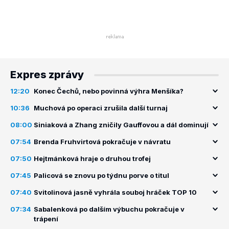
Expres zprávy
12:20
Konec Čechů, nebo povinná výhra Menšíka?
10:36
Muchová po operaci zrušila další turnaj
08:00
Siniaková a Zhang zničily Gauffovou a dál dominují
07:54
Brenda Fruhvirtová pokračuje v návratu
07:50
Hejtmánková hraje o druhou trofej
07:45
Palicová se znovu po týdnu porve o titul
07:40
Svitolinová jasně vyhrála souboj hráček TOP 10
07:34
Sabalenková po dalším výbuchu pokračuje v
trápení