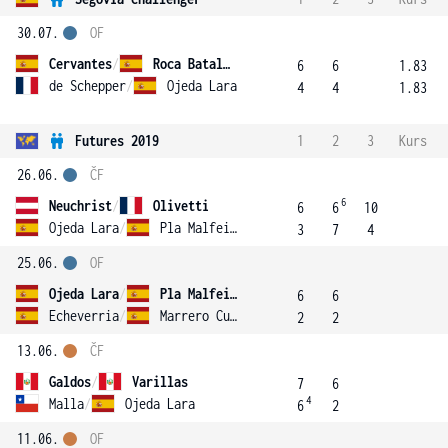
30.07.
OF
Cervantes
/
Roca Batalla
6
6
1.83
de Schepper
/
Ojeda Lara
4
4
1.83
Futures 2019
1
2
3
Kurs
26.06.
ČF
6
Neuchrist
/
Olivetti
6
6
10
Ojeda Lara
/
Pla Malfeito
3
7
4
25.06.
OF
Ojeda Lara
/
Pla Malfeito
6
6
Echeverria
/
Marrero Curbelo
2
2
13.06.
ČF
Galdos
/
Varillas
7
6
4
Malla
/
Ojeda Lara
6
2
11.06.
OF