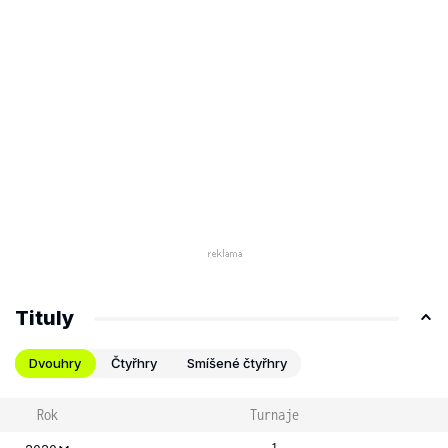
Tituly
Dvouhry
Čtyřhry
Smíšené čtyřhry
Rok
Turnaje