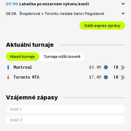
07:30
Lehečka po mizerném výkonu končí
08.08.
Šnajderová v Torontu nedala šanci Pegulaové
Další expres zprávy
Aktuální turnaje
Hlavní turnaje
Turnaje nižší úrovně
Montreal
$9.4M
10
Toronto WTA
$7.4M
10
Vzájemné zápasy