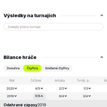
Výsledky na turnajích
Bilance hráče
Dvouhra
Čtyřhra
Smíšené čtyřhry
Rok
Celkem
Antuka
Tvrdý p.
H
2020
4/5
2/2
1/3
9/8
2019
6/4
3/4
Odehrané zápasy
2019