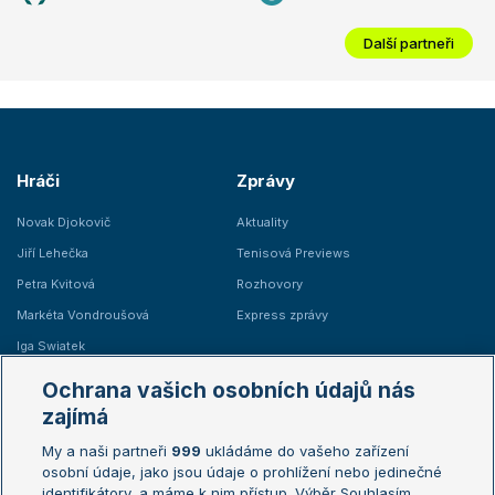
Další partneři
Hráči
Zprávy
Novak Djokovič
Aktuality
Jiří Lehečka
Tenisová Previews
Petra Kvitová
Rozhovory
Markéta Vondroušová
Express zprávy
Iga Swiatek
Marie Bouzková
Ochrana vašich osobních údajů nás
Žebříčky
Kalendář turnajů
zajímá
My a naši partneři
999
ukládáme do vašeho zařízení
Žebříček ATP (muži)
Australian Open
osobní údaje, jako jsou údaje o prohlížení nebo jedinečné
Žebříček WTA (ženy)
French Open
identifikátory, a máme k nim přístup. Výběr Souhlasím