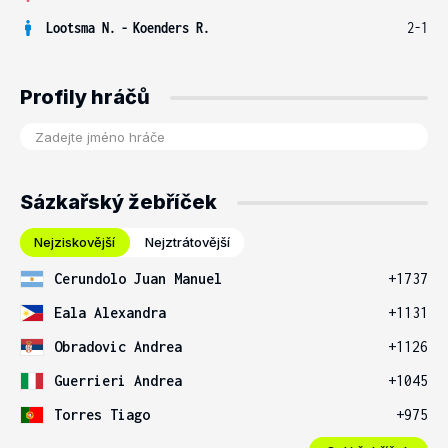
Lootsma N.
-
Koenders R.
2-1
Profily hráčů
Sázkařský žebříček
Nejziskovější
Nejztrátovější
Cerundolo Juan Manuel
+1737
Eala Alexandra
+1131
Obradovic Andrea
+1126
Guerrieri Andrea
+1045
Torres Tiago
+975