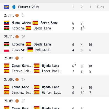
Futures 2019
1
2
3
Kurs
27.11.
ČF
Munoz-Abreu
/
Perez Sanz
6
7
6
Kotecha
/
Ojeda Lara
2
6
25.11.
OF
Kotecha
/
Ojeda Lara
6
4
10
Juszczak
/
Netuschil
4
6
6
28.09.
F
9
Canas Garcia
/
Ojeda Lara
6
6
10
Esteve Lobato
/
Lopez Morillo
7
3
5
27.09.
SF
Canas Garcia
/
Ojeda Lara
2
7
10
4
Sanchez Jover
/
Winter Lopez
6
6
7
26.09.
ČF
Canas Garcia
/
Ojeda Lara
6
6