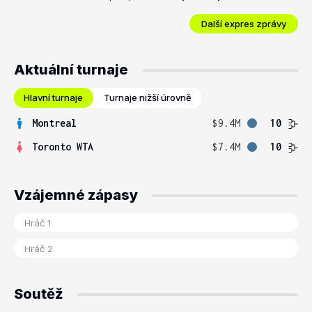
Další expres zprávy
Aktuální turnaje
Hlavní turnaje
Turnaje nižší úrovně
Montreal
$9.4M
10
Toronto WTA
$7.4M
10
Vzájemné zápasy
Soutěž