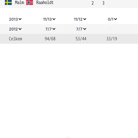
Malm
/
Raaholdt
2
3
2013
11/13
11/12
0/1
-
2012
7/7
7/7
Celkem
94/68
53/44
33/19