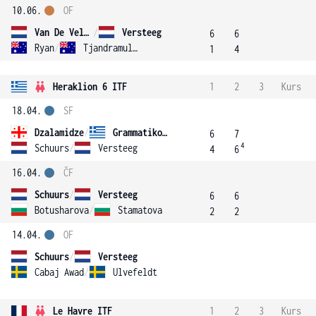
10.06.
OF
Van De Velde
/
Versteeg
6
6
Ryan
/
Tjandramulia
1
4
Heraklion 6 ITF
1
2
3
Kurs
18.04.
SF
Dzalamidze
/
Grammatikopoulou
6
7
4
Schuurs
/
Versteeg
4
6
16.04.
ČF
Schuurs
/
Versteeg
6
6
Botusharova
/
Stamatova
2
2
14.04.
OF
Schuurs
/
Versteeg
Cabaj Awad
/
Ulvefeldt
Le Havre ITF
1
2
3
Kurs