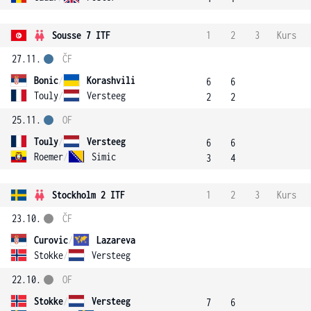
Sousse 7 ITF
1
2
3
Kurs
27.11.
ČF
Bonic
/
Korashvili
6
6
Touly
/
Versteeg
2
2
25.11.
OF
Touly
/
Versteeg
6
6
Roemer
/
Simic
3
4
Stockholm 2 ITF
1
2
3
Kurs
23.10.
ČF
Curovic
/
Lazareva
Stokke
/
Versteeg
22.10.
OF
Stokke
/
Versteeg
7
6