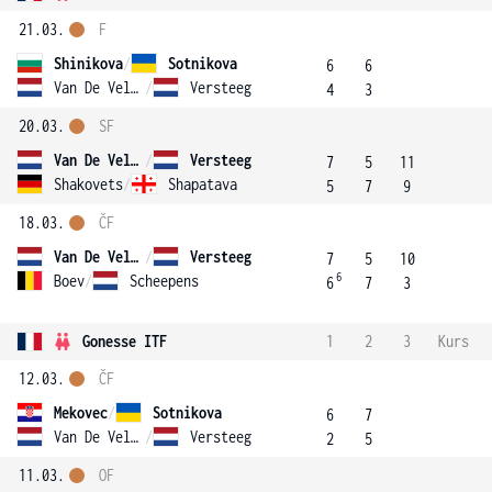
21.03.
F
Shinikova
/
Sotnikova
6
6
Van De Velde
/
Versteeg
4
3
20.03.
SF
Van De Velde
/
Versteeg
7
5
11
Shakovets
/
Shapatava
5
7
9
18.03.
ČF
Van De Velde
/
Versteeg
7
5
10
6
Boev
/
Scheepens
6
7
3
Gonesse ITF
1
2
3
Kurs
12.03.
ČF
Mekovec
/
Sotnikova
6
7
Van De Velde
/
Versteeg
2
5
11.03.
OF