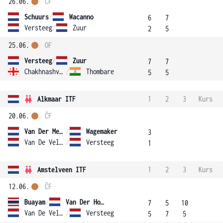
26.06.
ČF
Schuurs
/
Wacanno
6
7
Versteeg
/
Zuur
2
5
25.06.
OF
Versteeg
/
Zuur
7
7
Chakhnashvili
/
Thombare
5
5
Alkmaar ITF
1
2
3
Kurs
20.06.
ČF
Van Der Meij
/
Wagemaker
3
Van De Velde
/
Versteeg
1
Amstelveen ITF
1
2
3
Kurs
12.06.
ČF
Buayam
/
Van Der Hoek
7
5
10
Van De Velde
/
Versteeg
5
7
5