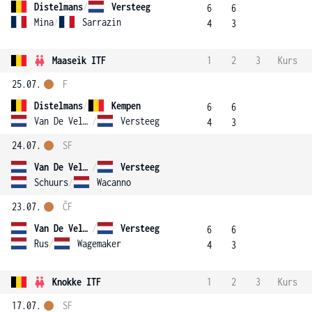
Distelmans
/
Versteeg
6
6
Mina
/
Sarrazin
4
3
Maaseik ITF
1
2
3
Kurs
25.07.
F
Distelmans
/
Kempen
6
6
Van De Velde
/
Versteeg
4
3
24.07.
SF
Van De Velde
/
Versteeg
Schuurs
/
Wacanno
23.07.
ČF
Van De Velde
/
Versteeg
6
6
Rus
/
Wagemaker
4
3
Knokke ITF
1
2
3
Kurs
17.07.
SF