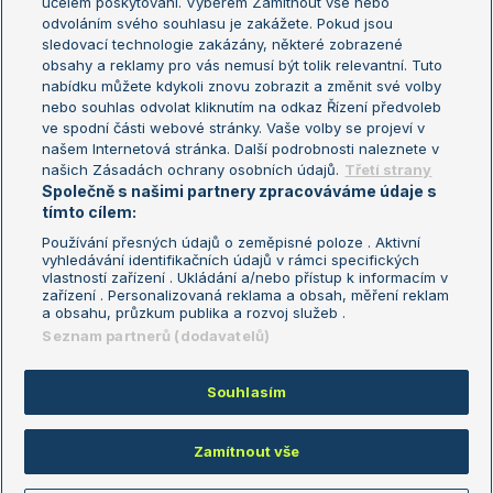
účelem poskytování. Výběrem Zamítnout vše nebo
odvoláním svého souhlasu je zakážete. Pokud jsou
Turnaj mistrů
sledovací technologie zakázány, některé zobrazené
Turnaj mistryň
obsahy a reklamy pro vás nemusí být tolik relevantní. Tuto
Aktualní trendy
nabídku můžete kdykoli znovu zobrazit a změnit své volby
nebo souhlas odvolat kliknutím na odkaz Řízení předvoleb
ve spodní části webové stránky. Vaše volby se projeví v
Fotbalové přestupy
našem Internetová stránka. Další podrobnosti naleznete v
Livesport Daily
našich Zásadách ochrany osobních údajů.
Třetí strany
Společně s našimi partnery zpracováváme údaje s
LS Prague Open
tímto cílem:
Používání přesných údajů o zeměpisné poloze . Aktivní
vyhledávání identifikačních údajů v rámci specifických
vlastností zařízení . Ukládání a/nebo přístup k informacím v
Podmínky užití
Nastavení soukromí
zařízení . Personalizovaná reklama a obsah, měření reklam
GDPR a žurnalistika
Reklama
a obsahu, průzkum publika a rozvoj služeb .
Informace o zpracování osobních
Kontakt
Seznam partnerů (dodavatelů)
údajů
Tiráž
Souhlasím
Copyright © 2008-2026 TenisPortal.cz. Využíváme zpravodajství ČTK.
Zamítnout vše