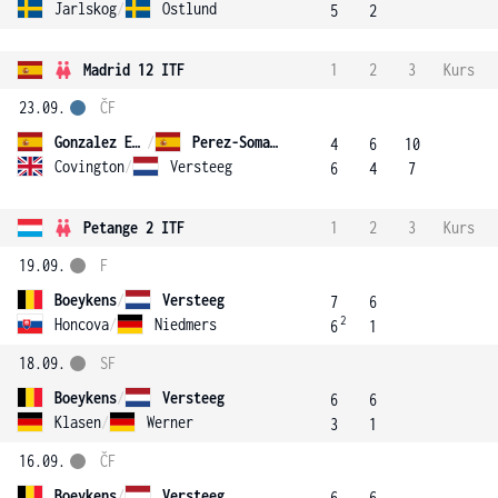
Jarlskog
/
Ostlund
5
2
Madrid 12 ITF
1
2
3
Kurs
23.09.
ČF
Gonzalez Encinas
/
Perez-Somarriba
4
6
10
Covington
/
Versteeg
6
4
7
Petange 2 ITF
1
2
3
Kurs
19.09.
F
Boeykens
/
Versteeg
7
6
2
Honcova
/
Niedmers
6
1
18.09.
SF
Boeykens
/
Versteeg
6
6
Klasen
/
Werner
3
1
16.09.
ČF
Boeykens
/
Versteeg
6
6