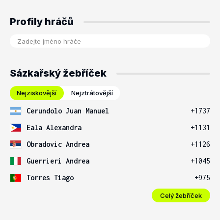
Profily hráčů
Sázkařský žebříček
Nejziskovější
Nejztrátovější
Cerundolo Juan Manuel
+1737
Eala Alexandra
+1131
Obradovic Andrea
+1126
Guerrieri Andrea
+1045
Torres Tiago
+975
Celý žebříček