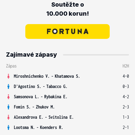
Soutěžte o
10.000 korun!
Zajímavé zápasy
Zápas
H2H
Miroshnichenko V.
-
Khatamova S.
4-0
D'Agostino S.
-
Tabacco G.
0-3
Samsonova L.
-
Rybakina E.
4-2
Fomin S.
-
Zhukov M.
2-3
Alexandrova E.
-
Svitolina E.
1-3
Lootsma N.
-
Koenders R.
2-1