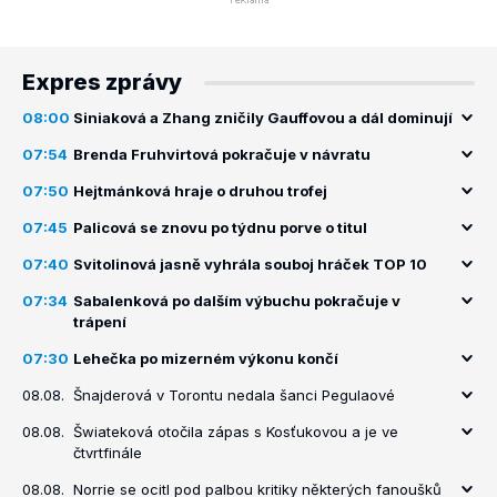
Expres zprávy
08:00
Siniaková a Zhang zničily Gauffovou a dál dominují
07:54
Brenda Fruhvirtová pokračuje v návratu
07:50
Hejtmánková hraje o druhou trofej
07:45
Palicová se znovu po týdnu porve o titul
07:40
Svitolinová jasně vyhrála souboj hráček TOP 10
07:34
Sabalenková po dalším výbuchu pokračuje v
trápení
07:30
Lehečka po mizerném výkonu končí
08.08.
Šnajderová v Torontu nedala šanci Pegulaové
08.08.
Šwiateková otočila zápas s Kosťukovou a je ve
čtvrtfinále
08.08.
Norrie se ocitl pod palbou kritiky některých fanoušků