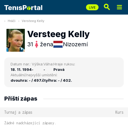
Hráči
Versteeg Kelly
Versteeg Kelly
31
žena
Nizozemí
Datum nar.:
Výška:
Váha:
Hraje rukou:
18. 11. 1994
-
-
Pravá
Aktuální/nejvyšší umístění:
dvouhra: - / 497.
čtyřhra: - / 402.
Příští zápas
Turnaj a zápas
Kurs
Žádné nadcházející zápasy.