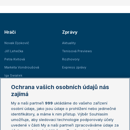
Hráči
Zprávy
Novak Djokovič
Aktuality
Jiří Lehečka
Tenisová Previews
Petra Kvitová
Rozhovory
Markéta Vondroušová
Express zprávy
Iga Swiatek
Marie Bouzková
Ochrana vašich osobních údajů nás
Žebříčky
Kalendář turnajů
zajímá
My a naši partneři
999
ukládáme do vašeho zařízení
Žebříček ATP (muži)
Australian Open
osobní údaje, jako jsou údaje o prohlížení nebo jedinečné
Žebříček WTA (ženy)
French Open
identifikátory, a máme k nim přístup. Výběr Souhlasím
umožňuje, aby sledovací technologie podporovaly účely
Sázkařský žebříček
Wimbledon
uvedené v části My a naši partneři zpracováváme údaje za
US Open