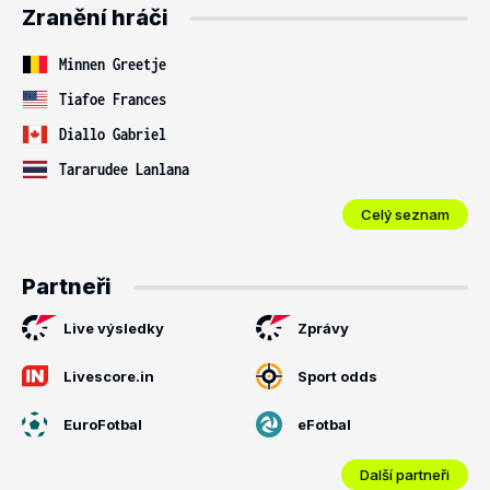
Zranění hráči
Minnen Greetje
Tiafoe Frances
Diallo Gabriel
Tararudee Lanlana
Celý seznam
Partneři
Live výsledky
Zprávy
Livescore.in
Sport odds
EuroFotbal
eFotbal
Další partneři