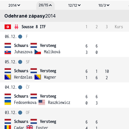
26/15
2014
12/12
10/3
Odehrané zápasy
2014
Sousse 8 ITF
1
2
3
Kurs
06.12.
F
Schuurs
/
Versteeg
6
6
Juhaszova
/
Malíková
3
0
05.12.
SF
Schuurs
/
Versteeg
6
1
10
Herdzelas
/
Wagner
1
6
2
04.12.
ČF
Schuurs
/
Versteeg
6
6
Fedosenkova
/
Raszkiewicz
0
3
03.12.
OF
Schuurs
/
Versteeg
6
6
Cadar
/
Foster
4
1