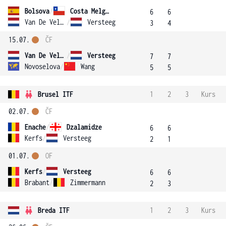
Bolsova
/
Costa Melgar
6
6
Van De Velde
/
Versteeg
3
4
15.07.
ČF
Van De Velde
/
Versteeg
7
7
Novoselova
/
Wang
5
5
Brusel ITF
1
2
3
Kurs
02.07.
ČF
Enache
/
Dzalamidze
6
6
Kerfs
/
Versteeg
2
1
01.07.
OF
Kerfs
/
Versteeg
6
6
Brabant
/
Zimmermann
2
3
Breda ITF
1
2
3
Kurs