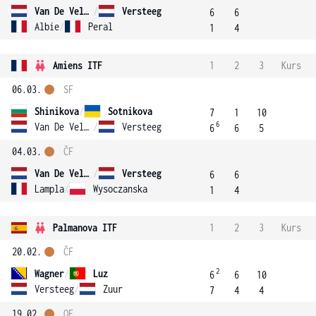
Van De Velde
/
Versteeg
6
6
Albie
/
Peral
1
4
Amiens ITF
1
2
3
Kurs
06.03.
SF
Shinikova
/
Sotnikova
7
1
10
6
Van De Velde
/
Versteeg
6
6
5
04.03.
ČF
Van De Velde
/
Versteeg
6
6
Lampla
/
Wysoczanska
1
4
Palmanova ITF
1
2
3
Kurs
20.02.
ČF
2
Wagner
/
Luz
6
6
10
Versteeg
/
Zuur
7
4
4
19.02.
OF