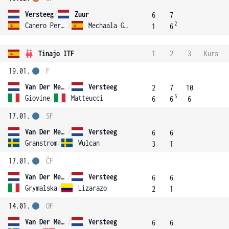
Versteeg
/
Zuur
6
7
2
Canero Perez
/
Mechaala Gordillo
1
6
Tinajo ITF
1
2
3
Kurs
19.01.
F
Van Der Meij
/
Versteeg
2
7
10
5
Giovine
/
Matteucci
6
6
6
17.01.
SF
Van Der Meij
/
Versteeg
6
6
Granstrom
/
Wulcan
3
1
17.01.
ČF
Van Der Meij
/
Versteeg
6
6
Grymalska
/
Lizarazo
2
1
14.01.
OF
Van Der Meij
/
Versteeg
6
6