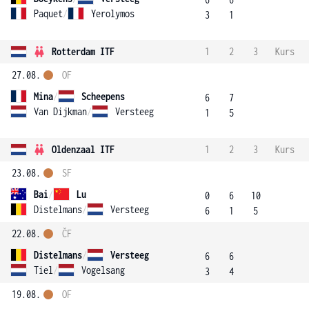
Paquet
/
Yerolymos
3
1
Rotterdam ITF
1
2
3
Kurs
27.08.
OF
Mina
/
Scheepens
6
7
Van Dijkman
/
Versteeg
1
5
Oldenzaal ITF
1
2
3
Kurs
23.08.
SF
Bai
/
Lu
0
6
10
Distelmans
/
Versteeg
6
1
5
22.08.
ČF
Distelmans
/
Versteeg
6
6
Tiel
/
Vogelsang
3
4
19.08.
OF