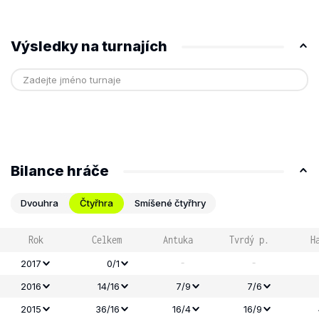
Výsledky na turnajích
Bilance hráče
Dvouhra
Čtyřhra
Smíšené čtyřhry
Rok
Celkem
Antuka
Tvrdý p.
H
-
-
2017
0/1
2016
14/16
7/9
7/6
2015
36/16
16/4
16/9