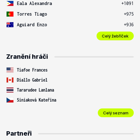
Eala Alexandra
+1091
Torres Tiago
+975
Aguiard Enzo
+936
Celý žebříček
Zranění hráči
Tiafoe Frances
Diallo Gabriel
Tararudee Lanlana
Siniaková Kateřina
Celý seznam
Partneři