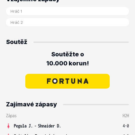
Soutěž
Soutěžte o
10.000 korun!
Zajímavé zápasy
Zápas
H2H
Pegula J.
-
Shnaider D.
4-0