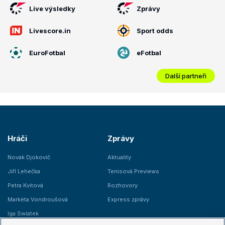
Live výsledky
Zprávy
Livescore.in
Sport odds
EuroFotbal
eFotbal
Další partneři
Hráči
Zprávy
Novak Djokovič
Aktuality
Jiří Lehečka
Tenisová Previews
Petra Kvitová
Rozhovory
Markéta Vondroušová
Express zprávy
Iga Swiatek