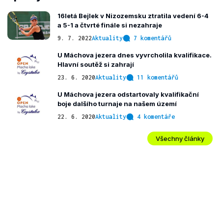
16letá Bejlek v Nizozemsku ztratila vedení 6-4
a 5-1 a čtvrté finále si nezahraje
9. 7. 2022
Aktuality
7 komentářů
U Máchova jezera dnes vyvrcholila kvalifikace.
Hlavní soutěž si zahrají
23. 6. 2020
Aktuality
11 komentářů
U Máchova jezera odstartovaly kvalifikační
boje dalšího turnaje na našem území
22. 6. 2020
Aktuality
4 komentáře
Všechny články