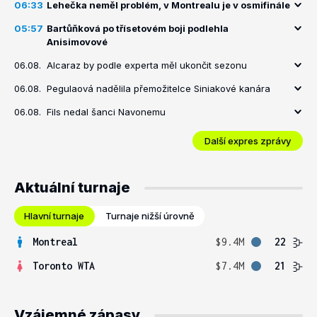
06:33
Lehečka neměl problém, v Montrealu je v osmifinále
05:57
Bartůňková po třísetovém boji podlehla
Anisimovové
06.08.
Alcaraz by podle experta měl ukončit sezonu
06.08.
Pegulaová nadělila přemožitelce Siniakové kanára
06.08.
Fils nedal šanci Navonemu
Další expres zprávy
Aktuální turnaje
Hlavní turnaje
Turnaje nižší úrovně
Montreal
$9.4M
22
Toronto WTA
$7.4M
21
Vzájemné zápasy