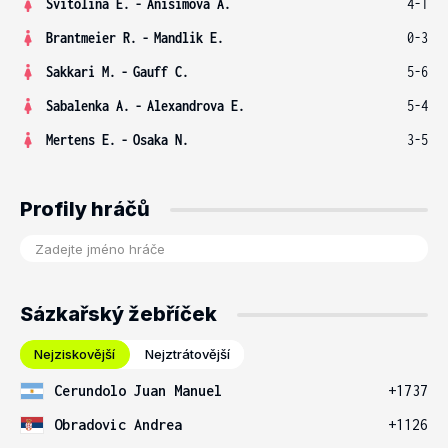
Svitolina E.
-
Anisimova A.
4-1
Brantmeier R.
-
Mandlik E.
0-3
Sakkari M.
-
Gauff C.
5-6
Sabalenka A.
-
Alexandrova E.
5-4
Mertens E.
-
Osaka N.
3-5
Profily hráčů
Sázkařský žebříček
Nejziskovější
Nejztrátovější
Cerundolo Juan Manuel
+1737
Obradovic Andrea
+1126