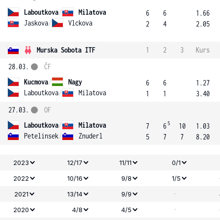
Laboutkova
/
Milatova
6
6
1.66
Jaskova
/
Vlckova
2
4
2.05
Murska Sobota ITF
1
2
3
Kurs
28.03.
ČF
Kucmova
/
Nagy
6
6
1.27
Laboutkova
/
Milatova
1
1
3.40
27.03.
OF
5
Laboutkova
/
Milatova
7
6
10
1.03
Petelinsek
/
Znuderl
5
7
7
8.20
2023
12/17
11/11
0/1
2022
10/16
9/8
1/5
-
2021
13/14
9/9
-
2020
4/8
4/5