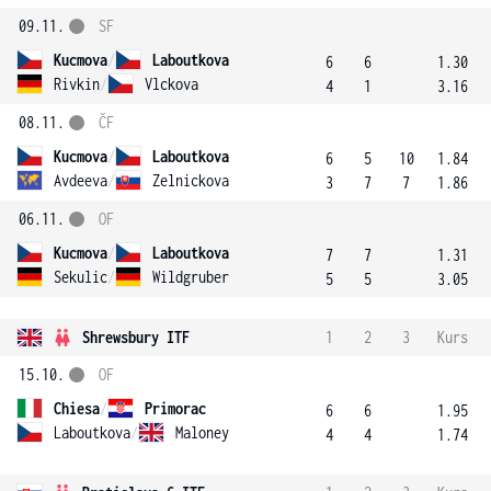
09.11.
SF
Kucmova
/
Laboutkova
6
6
1.30
Rivkin
/
Vlckova
4
1
3.16
08.11.
ČF
Kucmova
/
Laboutkova
6
5
10
1.84
Avdeeva
/
Zelnickova
3
7
7
1.86
06.11.
OF
Kucmova
/
Laboutkova
7
7
1.31
Sekulic
/
Wildgruber
5
5
3.05
Shrewsbury ITF
1
2
3
Kurs
15.10.
OF
Chiesa
/
Primorac
6
6
1.95
Laboutkova
/
Maloney
4
4
1.74