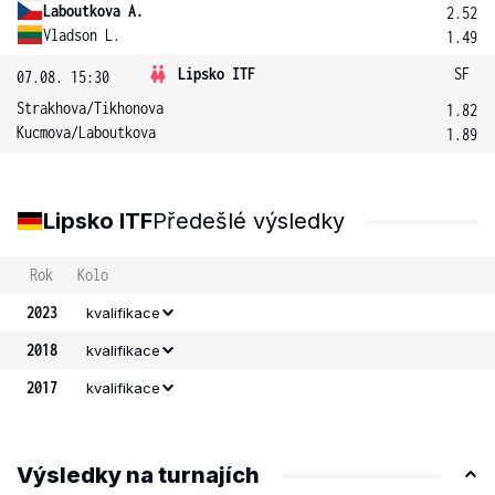
Laboutkova A.
2.52
Vladson L.
1.49
Lipsko ITF
SF
07.08. 15:30
Strakhova
/
Tikhonova
1.82
Kucmova
/
Laboutkova
1.89
Lipsko ITF
Předešlé výsledky
Rok
Kolo
2023
kvalifikace
2018
kvalifikace
2017
kvalifikace
Výsledky na turnajích