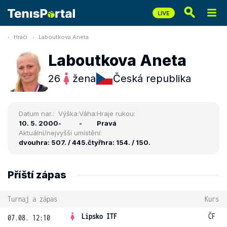
Hráči
Laboutkova Aneta
Laboutkova Aneta
26
žena
Česká republika
Datum nar.:
Výška:
Váha:
Hraje rukou:
10. 5. 2000
-
-
Pravá
Aktuální/nejvyšší umístění:
dvouhra: 507. / 445.
čtyřhra: 154. / 150.
Příští zápas
Turnaj a zápas
Kurs
Lipsko ITF
ČF
07.08. 12:10