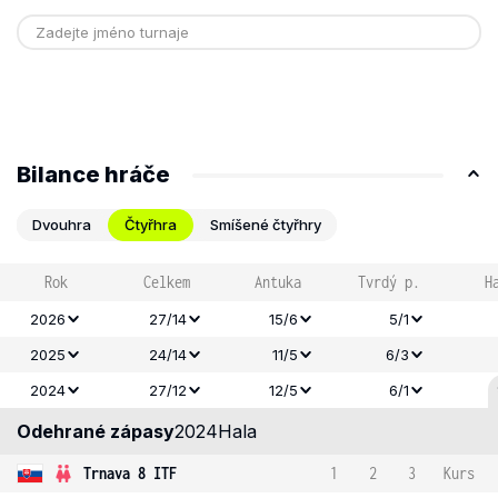
Bilance hráče
Dvouhra
Čtyřhra
Smíšené čtyřhry
Rok
Celkem
Antuka
Tvrdý p.
H
2026
27/14
15/6
5/1
2025
24/14
11/5
6/3
2024
27/12
12/5
6/1
Odehrané zápasy
2024
Hala
Trnava 8 ITF
1
2
3
Kurs