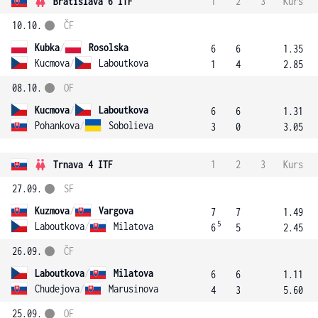
Bratislava 6 ITF
1
2
3
Kurs
10.10.
ČF
Kubka
/
Rosolska
6
6
1.35
Kucmova
/
Laboutkova
1
4
2.85
08.10.
OF
Kucmova
/
Laboutkova
6
6
1.31
Pohankova
/
Sobolieva
3
0
3.05
Trnava 4 ITF
1
2
3
Kurs
27.09.
SF
Kuzmova
/
Vargova
7
7
1.49
5
Laboutkova
/
Milatova
6
5
2.45
26.09.
ČF
Laboutkova
/
Milatova
6
6
1.11
Chudejova
/
Marusinova
4
3
5.60
25.09.
OF