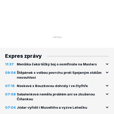
Expres zprávy
11:37
Menšíka čeká těžký boj o osmifinále na Masters
09:04
Štěpánek s volbou povrchu proti Spojeným státům
nesouhlasí
07:15
Nosková s Bouzkovou dohrály i ve čtyřhře
07:08
Sabalenková neměla problém ani se zkušenou
Číňankou
07:04
Jódar vyřídil i Musettiho a vyzve Lehečku