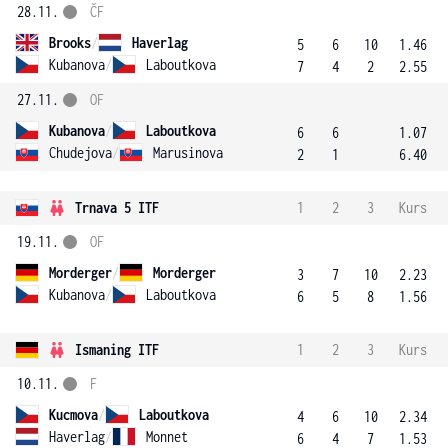
28.11.
ČF
Brooks
/
Haverlag
5
6
10
1.46
Kubanova
/
Laboutkova
7
4
2
2.55
27.11.
OF
Kubanova
/
Laboutkova
6
6
1.07
Chudejova
/
Marusinova
2
1
6.40
Trnava 5 ITF
1
2
3
Kurs
19.11.
OF
Morderger
/
Morderger
3
7
10
2.23
Kubanova
/
Laboutkova
6
5
8
1.56
Ismaning ITF
1
2
3
Kurs
10.11.
F
Kucmova
/
Laboutkova
4
6
10
2.34
Haverlag
/
Monnet
6
4
7
1.53