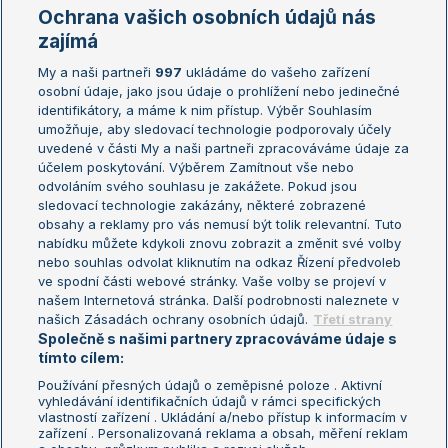
Marie Bouzková
Ochrana vašich osobních údajů nás
Žebříčky
Kalendář turnajů
zajímá
My a naši partneři
997
ukládáme do vašeho zařízení
Žebříček ATP (muži)
Australian Open
osobní údaje, jako jsou údaje o prohlížení nebo jedinečné
Žebříček WTA (ženy)
French Open
identifikátory, a máme k nim přístup. Výběr Souhlasím
umožňuje, aby sledovací technologie podporovaly účely
Sázkařský žebříček
Wimbledon
uvedené v části My a naši partneři zpracováváme údaje za
US Open
účelem poskytování. Výběrem Zamítnout vše nebo
odvoláním svého souhlasu je zakážete. Pokud jsou
Turnaj mistrů
sledovací technologie zakázány, některé zobrazené
Turnaj mistryň
obsahy a reklamy pro vás nemusí být tolik relevantní. Tuto
Aktualní trendy
nabídku můžete kdykoli znovu zobrazit a změnit své volby
nebo souhlas odvolat kliknutím na odkaz Řízení předvoleb
ve spodní části webové stránky. Vaše volby se projeví v
Fotbalové přestupy
našem Internetová stránka. Další podrobnosti naleznete v
Livesport Daily
našich Zásadách ochrany osobních údajů.
Třetí strany
Společně s našimi partnery zpracováváme údaje s
LS Prague Open
tímto cílem:
Používání přesných údajů o zeměpisné poloze . Aktivní
vyhledávání identifikačních údajů v rámci specifických
vlastností zařízení . Ukládání a/nebo přístup k informacím v
Podmínky užití
Nastavení soukromí
zařízení . Personalizovaná reklama a obsah, měření reklam
GDPR a žurnalistika
Reklama