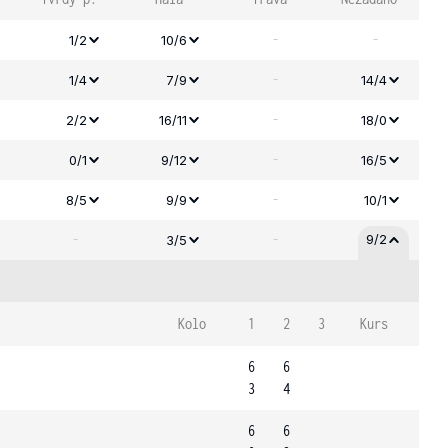
-
-
1/2
10/6
-
1/4
7/9
14/4
-
2/2
16/11
18/0
-
0/1
9/12
16/5
-
8/5
9/9
10/1
-
-
9/2
3/5
Kolo
1
2
3
Kurs
6
6
3
4
6
6