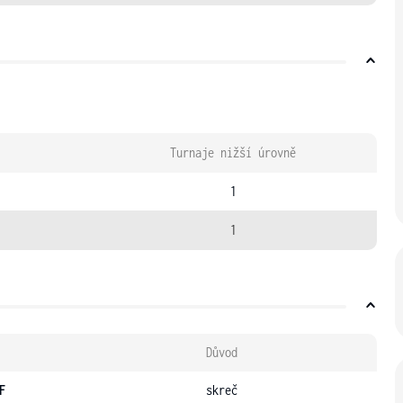
Turnaje nižší úrovně
1
1
Důvod
F
skreč