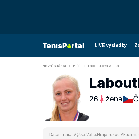
LIVE výsledky
Z
Hlavní stránka
Hráči
Laboutkova Aneta
Labout
26
žena
Č
Datum nar.:
Výška:
Váha:
Hraje rukou:
Aktuální/