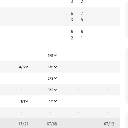
3
2
6
7
3
5
6
6
2
1
-
-
-
5/5
-
-
4/6
5/5
-
-
-
2/3
-
-
-
0/2
-
-
1/1
1/1
-
-
-
-
17/21
67/68
-
67/12