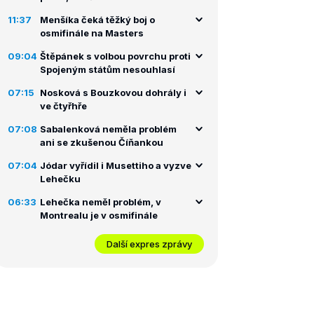
11:37
Menšíka čeká těžký boj o
osmifinále na Masters
09:04
Štěpánek s volbou povrchu proti
Spojeným státům nesouhlasí
07:15
Nosková s Bouzkovou dohrály i
ve čtyřhře
07:08
Sabalenková neměla problém
ani se zkušenou Číňankou
07:04
Jódar vyřídil i Musettiho a vyzve
Lehečku
06:33
Lehečka neměl problém, v
Montrealu je v osmifinále
Další expres zprávy