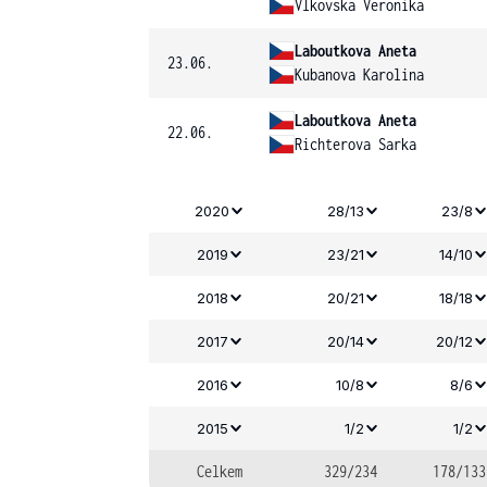
Vlkovska Veronika
Laboutkova Aneta
23.06.
Kubanova Karolina
Laboutkova Aneta
22.06.
Richterova Sarka
2020
28/13
23/8
2019
23/21
14/10
2018
20/21
18/18
2017
20/14
20/12
2016
10/8
8/6
2015
1/2
1/2
Celkem
329/234
178/133