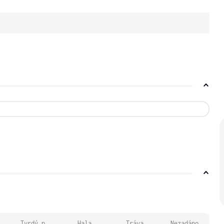
Tvrdý p.
Hala
Tráva
Nezadáno