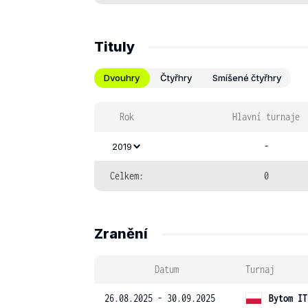
Tituly
Dvouhry
Čtyřhry
Smíšené čtyřhry
Rok
Hlavní turnaje
-
2019
Celkem:
0
Zranění
Datum
Turnaj
26.08.2025 - 30.09.2025
Bytom IT