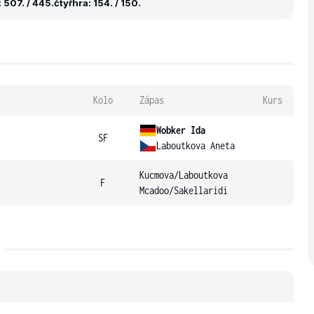
 507. / 445.
čtyřhra: 154. / 150.
Kolo
Zápas
Kurs
Wobker Ida
SF
Laboutkova Aneta
Kucmova
/
Laboutkova
F
Mcadoo
/
Sakellaridi