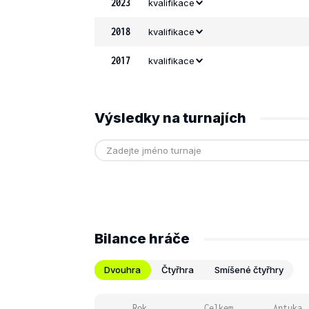
2023
kvalifikace
2018
kvalifikace
2017
kvalifikace
Výsledky na turnajích
Bilance hráče
Dvouhra
Čtyřhra
Smíšené čtyřhry
Rok
Celkem
Antuka