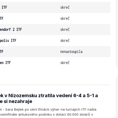
 ITF
skreč
TF
skreč
endorf 2 ITF
skreč
polis ITF
skreč
TF
nenastoupila
en ITF
skreč
ek v Nizozemsku ztratila vedení 6-4 a 5-1 a
le si nezahraje
- Sara Bejlek po sérii třinácti výher na turnajích ITF našla
 semifinále antukového podniku s dotací 60.000 dolarů v