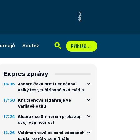
urnajů
Soutěž
Přihlášení
Expres zprávy
18:35
Jódara čeká proti Lehečkovi
velký test, tuší španělská média
17:50
Knutsonová si zahraje ve
Varšavě o titul
17:24
Alcaraz se Sinnerem prokazují
svoji výjimečnost
16:26
Valdmannová po osmi zápasech
padla, končí v semifinále