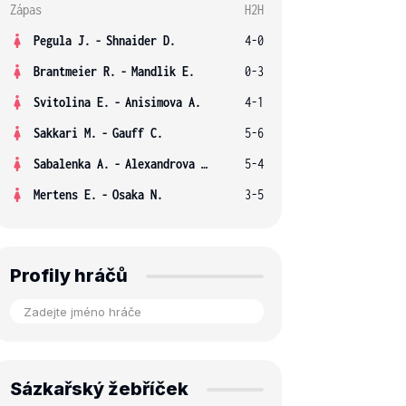
Zápas
H2H
Pegula J.
-
Shnaider D.
4-0
Brantmeier R.
-
Mandlik E.
0-3
Svitolina E.
-
Anisimova A.
4-1
Sakkari M.
-
Gauff C.
5-6
Sabalenka A.
-
Alexandrova E.
5-4
Mertens E.
-
Osaka N.
3-5
Profily hráčů
Sázkařský žebříček