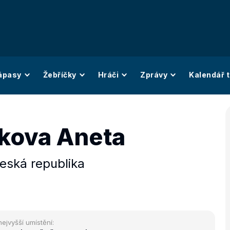
ápasy
Žebříčky
Hráči
Zprávy
Kalendář t
kova Aneta
eská republika
nejvyšší umístění: