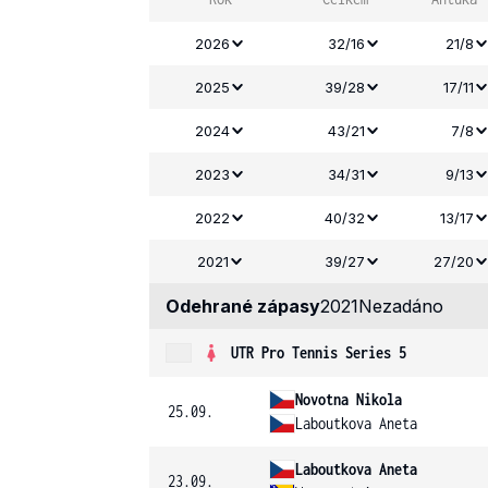
2026
32/16
21/8
2025
39/28
17/11
2024
43/21
7/8
2023
34/31
9/13
2022
40/32
13/17
2021
39/27
27/20
Odehrané zápasy
2021
Nezadáno
UTR Pro Tennis Series 5
Novotna Nikola
25.09.
Laboutkova Aneta
Laboutkova Aneta
23.09.