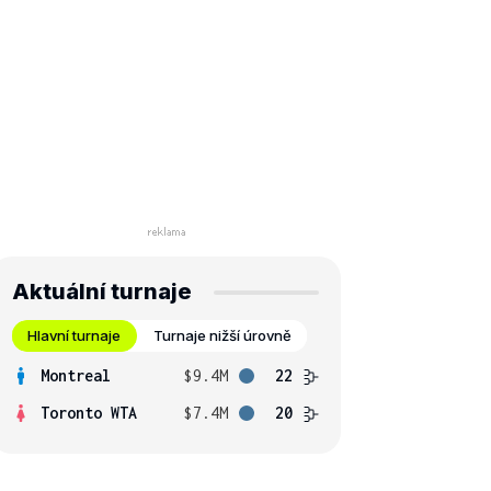
Aktuální turnaje
Hlavní turnaje
Turnaje nižší úrovně
Montreal
$9.4M
22
Toronto WTA
$7.4M
20