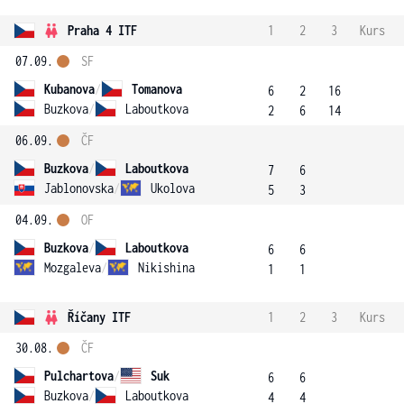
Praha 4 ITF
1
2
3
Kurs
07.09.
SF
Kubanova
/
Tomanova
6
2
16
Buzkova
/
Laboutkova
2
6
14
06.09.
ČF
Buzkova
/
Laboutkova
7
6
Jablonovska
/
Ukolova
5
3
04.09.
OF
Buzkova
/
Laboutkova
6
6
Mozgaleva
/
Nikishina
1
1
Říčany ITF
1
2
3
Kurs
30.08.
ČF
Pulchartova
/
Suk
6
6
Buzkova
/
Laboutkova
4
4