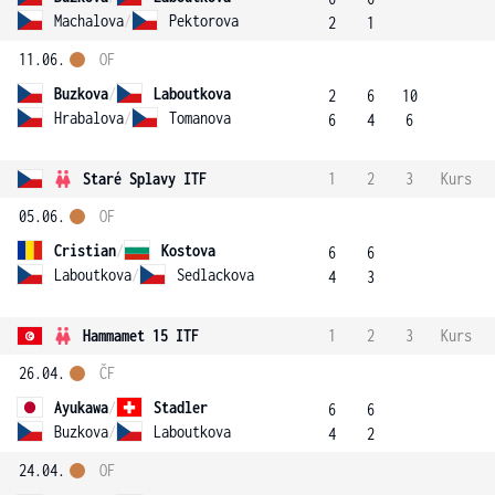
Machalova
/
Pektorova
2
1
11.06.
OF
Buzkova
/
Laboutkova
2
6
10
Hrabalova
/
Tomanova
6
4
6
Staré Splavy ITF
1
2
3
Kurs
05.06.
OF
Cristian
/
Kostova
6
6
Laboutkova
/
Sedlackova
4
3
Hammamet 15 ITF
1
2
3
Kurs
26.04.
ČF
Ayukawa
/
Stadler
6
6
Buzkova
/
Laboutkova
4
2
24.04.
OF