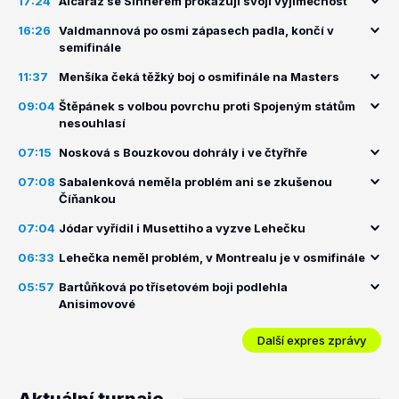
17:24
Alcaraz se Sinnerem prokazují svoji výjimečnost
16:26
Valdmannová po osmi zápasech padla, končí v
semifinále
11:37
Menšíka čeká těžký boj o osmifinále na Masters
09:04
Štěpánek s volbou povrchu proti Spojeným státům
nesouhlasí
07:15
Nosková s Bouzkovou dohrály i ve čtyřhře
07:08
Sabalenková neměla problém ani se zkušenou
Číňankou
07:04
Jódar vyřídil i Musettiho a vyzve Lehečku
06:33
Lehečka neměl problém, v Montrealu je v osmifinále
05:57
Bartůňková po třísetovém boji podlehla
Anisimovové
Další expres zprávy