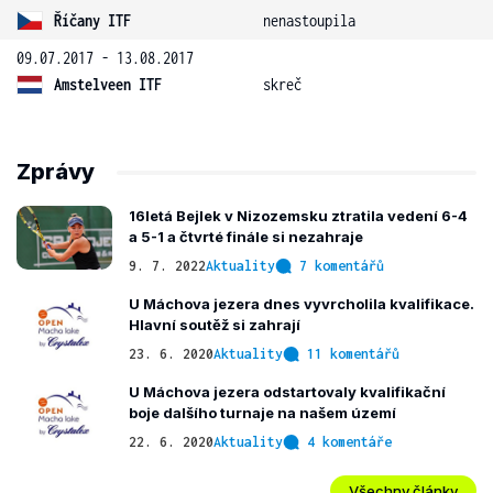
Říčany ITF
nenastoupila
09.07.2017 - 13.08.2017
Amstelveen ITF
skreč
Zprávy
16letá Bejlek v Nizozemsku ztratila vedení 6-4
a 5-1 a čtvrté finále si nezahraje
9. 7. 2022
Aktuality
7 komentářů
U Máchova jezera dnes vyvrcholila kvalifikace.
Hlavní soutěž si zahrají
23. 6. 2020
Aktuality
11 komentářů
U Máchova jezera odstartovaly kvalifikační
boje dalšího turnaje na našem území
22. 6. 2020
Aktuality
4 komentáře
Všechny články