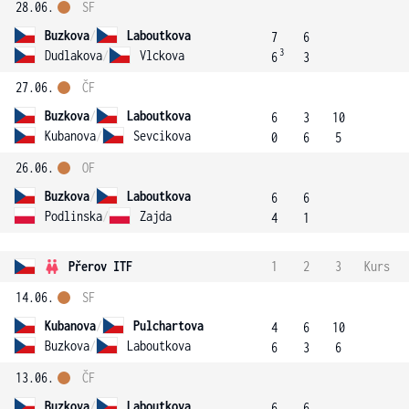
28.06.
SF
Buzkova
/
Laboutkova
7
6
3
Dudlakova
/
Vlckova
6
3
27.06.
ČF
Buzkova
/
Laboutkova
6
3
10
Kubanova
/
Sevcikova
0
6
5
26.06.
OF
Buzkova
/
Laboutkova
6
6
Podlinska
/
Zajda
4
1
Přerov ITF
1
2
3
Kurs
14.06.
SF
Kubanova
/
Pulchartova
4
6
10
Buzkova
/
Laboutkova
6
3
6
13.06.
ČF
Buzkova
/
Laboutkova
6
6