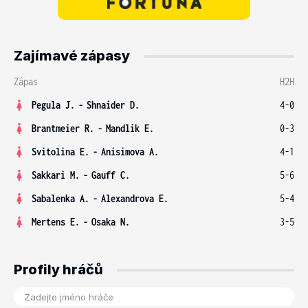
Zajímavé zápasy
Zápas
H2H
Pegula J.
-
Shnaider D.
4-0
Brantmeier R.
-
Mandlik E.
0-3
Svitolina E.
-
Anisimova A.
4-1
Sakkari M.
-
Gauff C.
5-6
Sabalenka A.
-
Alexandrova E.
5-4
Mertens E.
-
Osaka N.
3-5
Profily hráčů