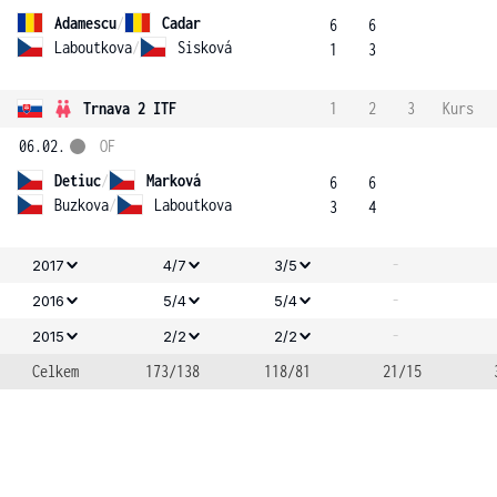
Adamescu
/
Cadar
6
6
Laboutkova
/
Sisková
1
3
Trnava 2 ITF
1
2
3
Kurs
06.02.
OF
Detiuc
/
Marková
6
6
Buzkova
/
Laboutkova
3
4
-
2017
4/7
3/5
-
2016
5/4
5/4
-
2015
2/2
2/2
Celkem
173/138
118/81
21/15