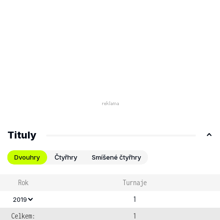
Tituly
Dvouhry
Čtyřhry
Smíšené čtyřhry
Rok
Turnaje
1
2019
Celkem:
1