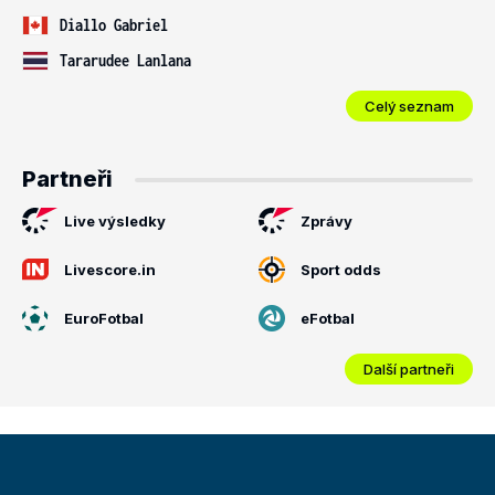
Diallo Gabriel
Tararudee Lanlana
Celý seznam
Partneři
Live výsledky
Zprávy
Livescore.in
Sport odds
EuroFotbal
eFotbal
Další partneři