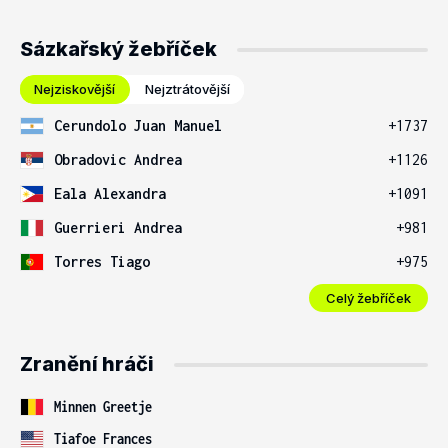
Sázkařský žebříček
Nejziskovější
Nejztrátovější
Cerundolo Juan Manuel
+1737
Obradovic Andrea
+1126
Eala Alexandra
+1091
Guerrieri Andrea
+981
Torres Tiago
+975
Celý žebříček
Zranění hráči
Minnen Greetje
Tiafoe Frances