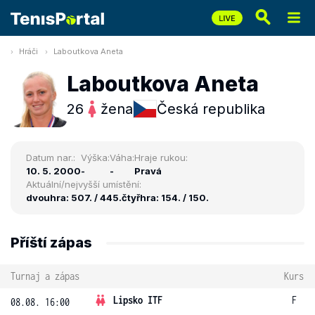
Hráči
Laboutkova Aneta
Laboutkova Aneta
26
žena
Česká republika
Datum nar.:
Výška:
Váha:
Hraje rukou:
10. 5. 2000
-
-
Pravá
Aktuální/nejvyšší umístění:
dvouhra: 507. / 445.
čtyřhra: 154. / 150.
Příští zápas
Turnaj a zápas
Kurs
Lipsko ITF
F
08.08. 16:00