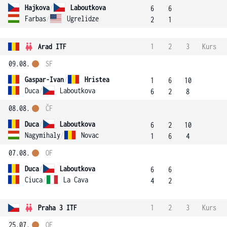
Hajkova
/
Laboutkova
6
6
Farbas
/
Ugrelidze
2
1
Arad ITF
1
2
3
Kurs
09.08.
SF
Gaspar-Ivan
/
Hristea
1
6
10
Duca
/
Laboutkova
6
2
8
08.08.
ČF
Duca
/
Laboutkova
6
2
10
Nagymihaly
/
Novac
1
6
4
07.08.
OF
Duca
/
Laboutkova
6
6
Ciuca
/
La Cava
4
2
Praha 3 ITF
1
2
3
Kurs
25.07.
OF