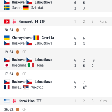
Buzkova
/
Laboutkova
6
6
Saner
/
Sziedat
2
3
Hammamet 14 ITF
1
2
3
Kurs
20.04.
SF
Chernyshova
/
Gavrila
6
6
Buzkova
/
Laboutkova
3
3
19.04.
ČF
Buzkova
/
Laboutkova
6
2
10
Hosonuma
/
Tona
3
6
2
17.04.
OF
Buzkova
/
Laboutkova
6
7
6
Burel
/
Vukovic
2
6
Heraklion ITF
1
2
3
Kurs
26.02.
OF