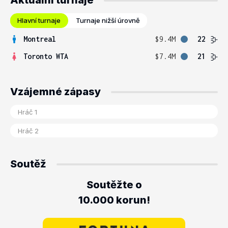
Aktuální turnaje
Hlavní turnaje
Turnaje nižší úrovně
Montreal
$9.4M
22
Toronto WTA
$7.4M
21
Vzájemné zápasy
Soutěž
Soutěžte o
10.000 korun!