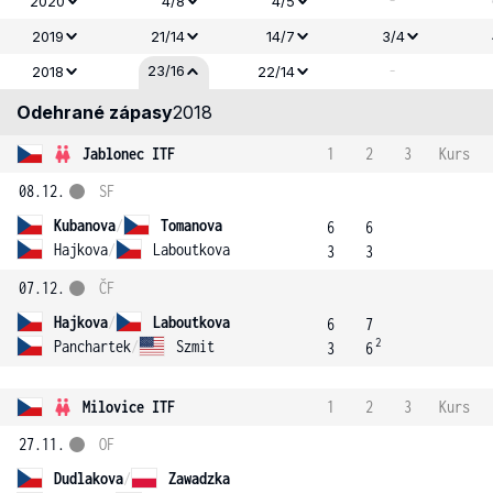
-
2020
4/8
4/5
2019
21/14
14/7
3/4
-
23/16
2018
22/14
Odehrané zápasy
2018
Jablonec ITF
1
2
3
Kurs
08.12.
SF
Kubanova
/
Tomanova
6
6
Hajkova
/
Laboutkova
3
3
07.12.
ČF
Hajkova
/
Laboutkova
6
7
2
Panchartek
/
Szmit
3
6
Milovice ITF
1
2
3
Kurs
27.11.
OF
Dudlakova
/
Zawadzka