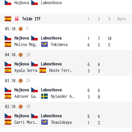
Hajkova
/
Laboutkova
Telde ITF
1
2
3
Kurs
05.10.
F
Hajkova
/
Laboutkova
1
7
10
Molina Megias
/
Yakimova
6
5
5
04.10.
SF
Hajkova
/
Laboutkova
6
6
Ayala Serra
/
Hoste Ferrer
3
3
03.10.
ČF
Hajkova
/
Laboutkova
6
6
Adrover Gallego
/
Nylander Altelius
3
0
02.10.
OF
Hajkova
/
Laboutkova
6
6
Garri Murcia
/
Shaulskaya
1
2