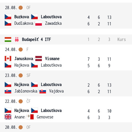
28.08.
OF
Buzkova
/
Laboutkova
4
6
13
Dudlakova
/
Zawadzka
6
2
11
Budapešť 4 ITF
1
2
3
Kurs
24.08.
F
Januskova
/
Vismane
7
3
11
Hajkova
/
Laboutkova
5
6
9
23.08.
SF
Hajkova
/
Laboutkova
2
6
13
Jablonovska
/
Vajdova
6
2
11
22.08.
ČF
Hajkova
/
Laboutkova
4
6
10
Anane
/
Genovese
6
3
3
20.08.
OF