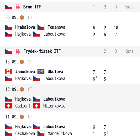
Brno ITF
1
2
3
Kurs
25.09.
OF
Hrabalova
/
Tomanova
6
2
10
Hajkova
/
Laboutkova
2
6
7
Frýdek-Místek ITF
1
2
3
Kurs
13.09.
SF
Januskova
/
Ukolova
7
7
4
Hajkova
/
Laboutkova
6
5
12.09.
ČF
Hajkova
/
Laboutkova
Gadient
/
Milenkovic
11.09.
OF
Hajkova
/
Laboutkova
6
7
3
Cechakova
/
Mandelikova
1
6