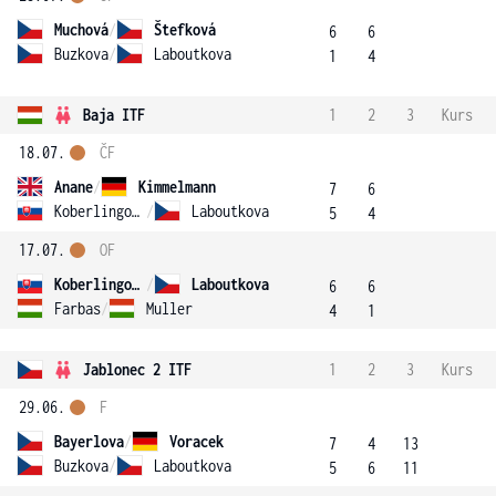
Muchová
/
Štefková
6
6
Buzkova
/
Laboutkova
1
4
Baja ITF
1
2
3
Kurs
18.07.
ČF
Anane
/
Kimmelmann
7
6
Koberlingova
/
Laboutkova
5
4
17.07.
OF
Koberlingova
/
Laboutkova
6
6
Farbas
/
Muller
4
1
Jablonec 2 ITF
1
2
3
Kurs
29.06.
F
Bayerlova
/
Voracek
7
4
13
Buzkova
/
Laboutkova
5
6
11