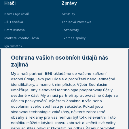
Hráči
Zprávy
Novak Djokovič
Aktuality
Jiří Lehečka
Tenisová Previews
Petra Kvitová
Rozhovory
Markéta Vondroušová
Express zprávy
Iga Swiatek
Marie Bouzková
Ochrana vašich osobních údajů nás
Žebříčky
Kalendář turnajů
zajímá
My a naši partneři
999
ukládáme do vašeho zařízení
Žebříček ATP (muži)
Australian Open
osobní údaje, jako jsou údaje o prohlížení nebo jedinečné
Žebříček WTA (ženy)
French Open
identifikátory, a máme k nim přístup. Výběr Souhlasím
umožňuje, aby sledovací technologie podporovaly účely
Sázkařský žebříček
Wimbledon
uvedené v části My a naši partneři zpracováváme údaje za
US Open
účelem poskytování. Výběrem Zamítnout vše nebo
odvoláním svého souhlasu je zakážete. Pokud jsou
Turnaj mistrů
sledovací technologie zakázány, některé zobrazené
Turnaj mistryň
obsahy a reklamy pro vás nemusí být tolik relevantní. Tuto
Aktualní trendy
nabídku můžete kdykoli znovu zobrazit a změnit své volby
nebo souhlas odvolat kliknutím na odkaz Řízení předvoleb