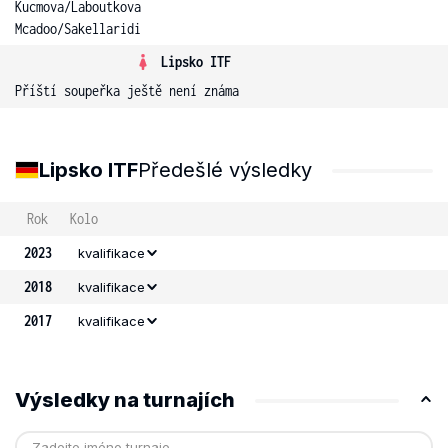
Kucmova
/
Laboutkova
Mcadoo
/
Sakellaridi
Lipsko ITF
Příští soupeřka ještě není známa
Lipsko ITF
Předešlé výsledky
Rok
Kolo
2023
kvalifikace
2018
kvalifikace
2017
kvalifikace
Výsledky na turnajích