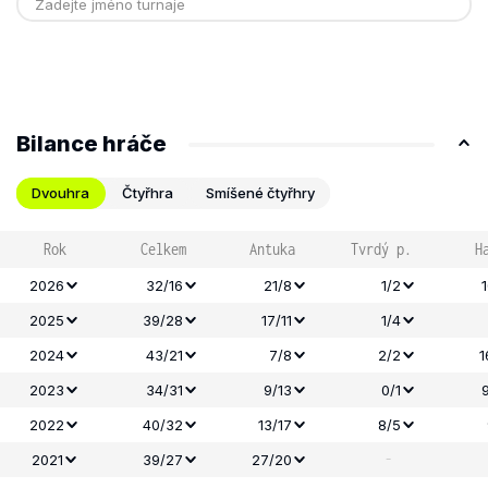
Bilance hráče
Dvouhra
Čtyřhra
Smíšené čtyřhry
Rok
Celkem
Antuka
Tvrdý p.
H
2026
32/16
21/8
1/2
2025
39/28
17/11
1/4
2024
43/21
7/8
2/2
1
2023
34/31
9/13
0/1
2022
40/32
13/17
8/5
-
2021
39/27
27/20