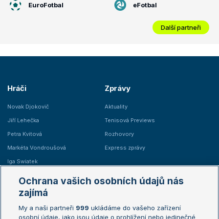
EuroFotbal
eFotbal
Další partneři
Hráči
Zprávy
Novak Djokovič
Aktuality
Jiří Lehečka
Tenisová Previews
Petra Kvitová
Rozhovory
Markéta Vondroušová
Express zprávy
Iga Swiatek
Marie Bouzková
Ochrana vašich osobních údajů nás
Žebříčky
Kalendář turnajů
zajímá
My a naši partneři
999
ukládáme do vašeho zařízení
Žebříček ATP (muži)
Australian Open
osobní údaje, jako jsou údaje o prohlížení nebo jedinečné