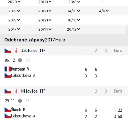
-
2020
28/13
23/8
2019
23/21
14/10
4/6
-
2018
20/21
18/18
-
2017
20/14
20/12
Odehrané zápasy
2017
Hala
Jablonec ITF
1
2
3
Kurs
06.12.
1K
Muntean V.
6
6
Laboutkova A.
3
3
Milovice ITF
1
2
3
Kurs
29.11.
1K
Škoch M.
6
6
1.22
Laboutkova A.
2
2
3.58