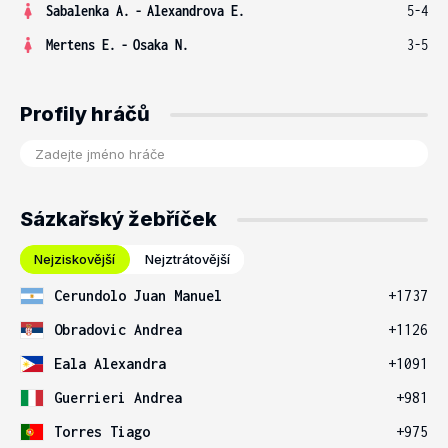
Sabalenka A.
-
Alexandrova E.
5-4
Mertens E.
-
Osaka N.
3-5
Profily hráčů
Sázkařský žebříček
Nejziskovější
Nejztrátovější
Cerundolo Juan Manuel
+1737
Obradovic Andrea
+1126
Eala Alexandra
+1091
Guerrieri Andrea
+981
Torres Tiago
+975