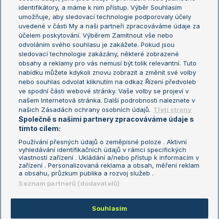
Žebříček WTA (ženy)
French Open
identifikátory, a máme k nim přístup. Výběr Souhlasím
umožňuje, aby sledovací technologie podporovaly účely
Sázkařský žebříček
Wimbledon
uvedené v části My a naši partneři zpracováváme údaje za
US Open
účelem poskytování. Výběrem Zamítnout vše nebo
odvoláním svého souhlasu je zakážete. Pokud jsou
Turnaj mistrů
sledovací technologie zakázány, některé zobrazené
Turnaj mistryň
obsahy a reklamy pro vás nemusí být tolik relevantní. Tuto
Aktualní trendy
nabídku můžete kdykoli znovu zobrazit a změnit své volby
nebo souhlas odvolat kliknutím na odkaz Řízení předvoleb
ve spodní části webové stránky. Vaše volby se projeví v
Fotbalové přestupy
našem Internetová stránka. Další podrobnosti naleznete v
Livesport Daily
našich Zásadách ochrany osobních údajů.
Třetí strany
Společně s našimi partnery zpracováváme údaje s
LS Prague Open
tímto cílem:
Používání přesných údajů o zeměpisné poloze . Aktivní
vyhledávání identifikačních údajů v rámci specifických
vlastností zařízení . Ukládání a/nebo přístup k informacím v
Podmínky užití
Nastavení soukromí
zařízení . Personalizovaná reklama a obsah, měření reklam
GDPR a žurnalistika
Reklama
a obsahu, průzkum publika a rozvoj služeb .
Informace o zpracování osobních
Kontakt
Seznam partnerů (dodavatelů)
údajů
Tiráž
Souhlasím