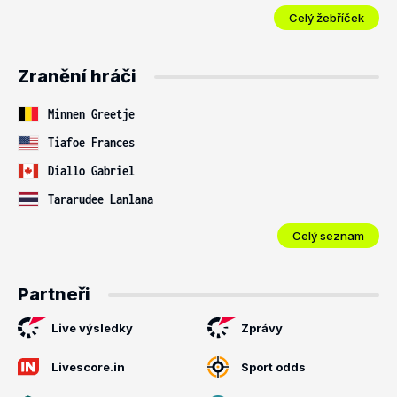
Celý žebříček
Zranění hráči
Minnen Greetje
Tiafoe Frances
Diallo Gabriel
Tararudee Lanlana
Celý seznam
Partneři
Live výsledky
Zprávy
Livescore.in
Sport odds