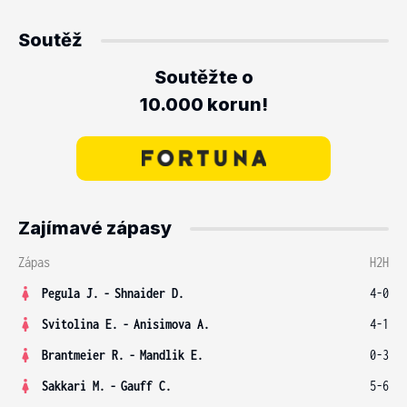
Soutěž
Soutěžte o
10.000 korun!
Zajímavé zápasy
Zápas
H2H
Pegula J.
-
Shnaider D.
4-0
Svitolina E.
-
Anisimova A.
4-1
Brantmeier R.
-
Mandlik E.
0-3
Sakkari M.
-
Gauff C.
5-6