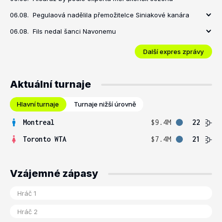
06.08.
Pegulaová nadělila přemožitelce Siniakové kanára
06.08.
Fils nedal šanci Navonemu
Další expres zprávy
Aktuální turnaje
Hlavní turnaje
Turnaje nižší úrovně
Montreal
$9.4M
22
Toronto WTA
$7.4M
21
Vzájemné zápasy