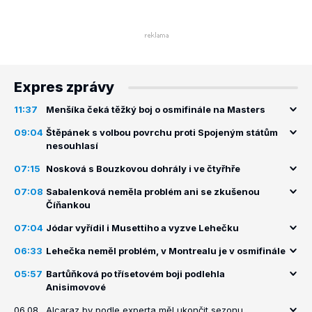
Expres zprávy
11:37
Menšíka čeká těžký boj o osmifinále na Masters
09:04
Štěpánek s volbou povrchu proti Spojeným státům
nesouhlasí
07:15
Nosková s Bouzkovou dohrály i ve čtyřhře
07:08
Sabalenková neměla problém ani se zkušenou
Číňankou
07:04
Jódar vyřídil i Musettiho a vyzve Lehečku
06:33
Lehečka neměl problém, v Montrealu je v osmifinále
05:57
Bartůňková po třísetovém boji podlehla
Anisimovové
06.08.
Alcaraz by podle experta měl ukončit sezonu