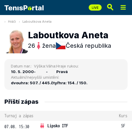
Hráči
Laboutkova Aneta
Laboutkova Aneta
26
žena
Česká republika
Datum nar.:
Výška:
Váha:
Hraje rukou:
10. 5. 2000
-
-
Pravá
Aktuální/nejvyšší umístění:
dvouhra: 507. / 445.
čtyřhra: 154. / 150.
Příští zápas
Turnaj a zápas
Kurs
Lipsko ITF
SF
07.08. 15:30