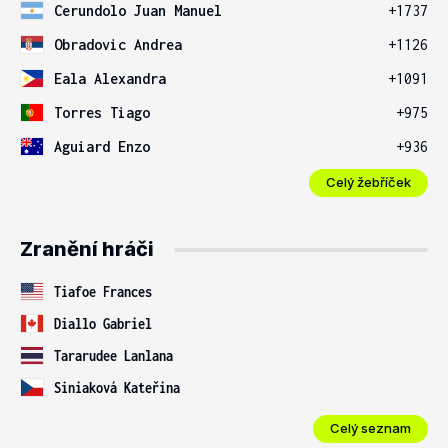
Cerundolo Juan Manuel
+1737
Obradovic Andrea
+1126
Eala Alexandra
+1091
Torres Tiago
+975
Aguiard Enzo
+936
Celý žebříček
Zranění hráči
Tiafoe Frances
Diallo Gabriel
Tararudee Lanlana
Siniaková Kateřina
Celý seznam