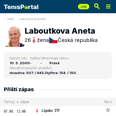
Hráči
Laboutkova Aneta
Laboutkova Aneta
26
žena
Česká republika
Datum nar.:
Výška:
Váha:
Hraje rukou:
10. 5. 2000
-
-
Pravá
Aktuální/nejvyšší umístění:
dvouhra: 507. / 445.
čtyřhra: 154. / 150.
Příští zápas
Turnaj a zápas
Kurs
Lipsko ITF
ČF
07.08. 12:00