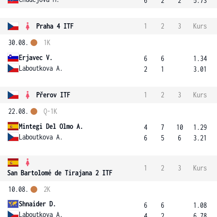
6
2
2
5.73
Praha 4 ITF
1
2
3
Kurs
30.08.
1K
Erjavec V.
6
6
1.34
Laboutkova A.
2
1
3.01
Přerov ITF
1
2
3
Kurs
22.08.
Q-1K
Mintegi Del Olmo A.
4
7
10
1.29
Laboutkova A.
6
5
6
3.21
1
2
3
Kurs
San Bartolomé de Tirajana 2 ITF
10.08.
2K
Shnaider D.
6
6
1.08
Laboutkova A.
4
2
6.78