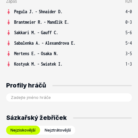
Zápas
H2H
Pegula J.
-
Shnaider D.
4-0
Brantmeier R.
-
Mandlik E.
0-3
Sakkari M.
-
Gauff C.
5-6
Sabalenka A.
-
Alexandrova E.
5-4
Mertens E.
-
Osaka N.
3-5
Kostyuk M.
-
Swiatek I.
1-3
Profily hráčů
Sázkařský žebříček
Nejziskovější
Nejztrátovější