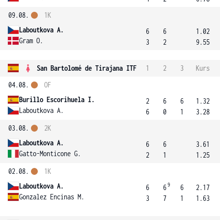
09.08.
1K
Laboutkova A.
6
6
1.02
Gram O.
3
2
9.55
San Bartolomé de Tirajana ITF
1
2
3
Kurs
04.08.
OF
Burillo Escorihuela I.
2
6
6
1.32
Laboutkova A.
6
0
1
3.28
03.08.
2K
Laboutkova A.
6
6
3.61
Gatto-Monticone G.
2
1
1.25
02.08.
1K
9
Laboutkova A.
6
6
6
2.17
Gonzalez Encinas M.
3
7
1
1.63