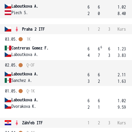
Laboutkova A.
6
6
1.02
Piech S.
2
0
8.40
Praha 2 ITF
1
2
3
Kurs
03.05.
1K
6
Contreras Gomez F.
6
6
6
1.23
Laboutkova A.
4
7
3
3.83
02.05.
Q-OF
Laboutkova A.
6
6
2.11
Sanchez A.
3
2
1.63
01.05.
Q-1K
Laboutkova A.
6
6
1.02
Dvorakova K.
2
1
9.59
Záhřeb ITF
1
2
3
Kurs