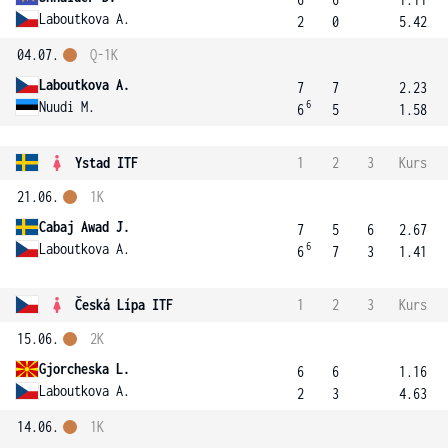
Laboutkova A.
2
0
5.42
04.07.
Q-1K
Laboutkova A.
7
7
2.23
6
Nuudi M.
6
5
1.58
Ystad ITF
1
2
3
Kurs
21.06.
1K
Cabaj Awad J.
7
5
6
2.67
6
Laboutkova A.
6
7
3
1.41
Česká Lípa ITF
1
2
3
Kurs
15.06.
2K
Gjorcheska L.
6
6
1.16
Laboutkova A.
2
3
4.63
14.06.
1K