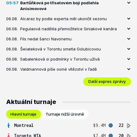
05:57
Bartůňková po třísetovém boji podlehla
Anisimovové
06.08.
Alcaraz by podle experta měl ukončit sezonu
06.08.
Pegulaová nadělila přemožitelce Siniakové kanára
06.08.
Fils nedal šanci Navonemu
06.08.
Šwiateková v Torontu smetla Golubicovou
06.08.
Sabalenková si podmínky v Torontu užívá
06.08.
Valdmannová píše osmé vítězství v řadě
Další expres zprávy
Aktuální turnaje
Hlavní turnaje
Turnaje nižší úrovně
Montreal
$9.4M
22
Toronto WTA
$7.4M
20