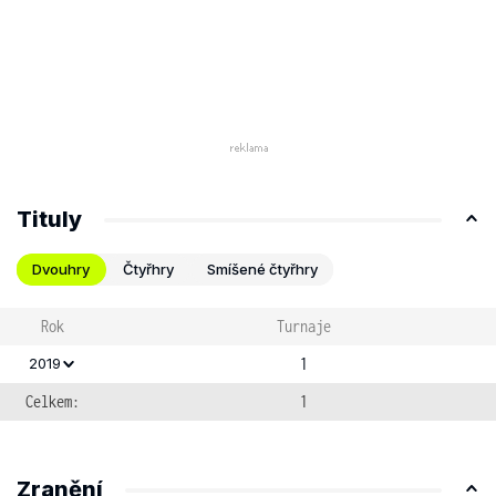
Tituly
Dvouhry
Čtyřhry
Smíšené čtyřhry
Rok
Turnaje
1
2019
Celkem:
1
Zranění