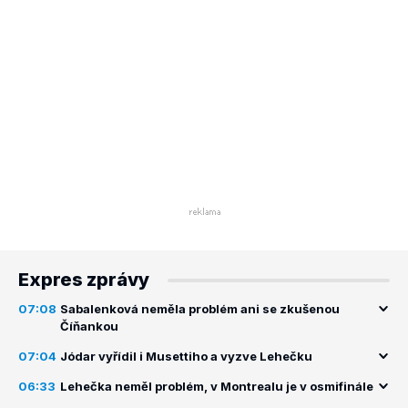
Expres zprávy
07:08
Sabalenková neměla problém ani se zkušenou
Číňankou
07:04
Jódar vyřídil i Musettiho a vyzve Lehečku
06:33
Lehečka neměl problém, v Montrealu je v osmifinále