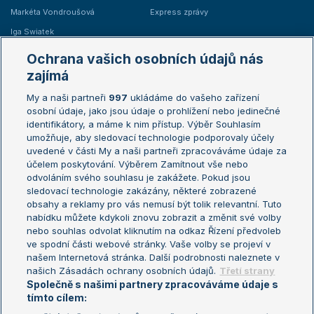
Markéta Vondroušová
Express zprávy
Iga Swiatek
Marie Bouzková
Ochrana vašich osobních údajů nás
Žebříčky
Kalendář turnajů
zajímá
My a naši partneři
997
ukládáme do vašeho zařízení
Žebříček ATP (muži)
Australian Open
osobní údaje, jako jsou údaje o prohlížení nebo jedinečné
Žebříček WTA (ženy)
French Open
identifikátory, a máme k nim přístup. Výběr Souhlasím
umožňuje, aby sledovací technologie podporovaly účely
Sázkařský žebříček
Wimbledon
uvedené v části My a naši partneři zpracováváme údaje za
US Open
účelem poskytování. Výběrem Zamítnout vše nebo
odvoláním svého souhlasu je zakážete. Pokud jsou
Turnaj mistrů
sledovací technologie zakázány, některé zobrazené
Turnaj mistryň
obsahy a reklamy pro vás nemusí být tolik relevantní. Tuto
Aktualní trendy
nabídku můžete kdykoli znovu zobrazit a změnit své volby
nebo souhlas odvolat kliknutím na odkaz Řízení předvoleb
ve spodní části webové stránky. Vaše volby se projeví v
Fotbalové přestupy
našem Internetová stránka. Další podrobnosti naleznete v
Livesport Daily
našich Zásadách ochrany osobních údajů.
Třetí strany
Společně s našimi partnery zpracováváme údaje s
LS Prague Open
tímto cílem: