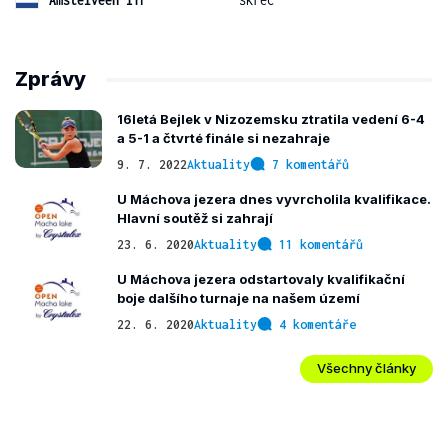
Zprávy
16letá Bejlek v Nizozemsku ztratila vedení 6-4
a 5-1 a čtvrté finále si nezahraje
9. 7. 2022
Aktuality
7 komentářů
U Máchova jezera dnes vyvrcholila kvalifikace.
Hlavní soutěž si zahrají
23. 6. 2020
Aktuality
11 komentářů
U Máchova jezera odstartovaly kvalifikační
boje dalšího turnaje na našem území
22. 6. 2020
Aktuality
4 komentáře
Všechny články