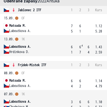
Odehrané zápasy
2022
Antuka
Jablonec 2 ITF
1
2
3
Kurs
15.09.
OF
Matsuda M.
7
6
1.12
Laboutkova A.
5
1
5.28
13.09.
1K
4
Laboutkova A.
6
6
6
1.43
Hrdinkova D.
1
7
4
2.59
Frýdek-Místek ITF
1
2
3
Kurs
08.09.
OF
Matsuda M.
6
6
1.14
Laboutkova A.
4
2
4.79
07.09.
1K
Laboutkova A.
3
6
6
1.10
Chudejova M.