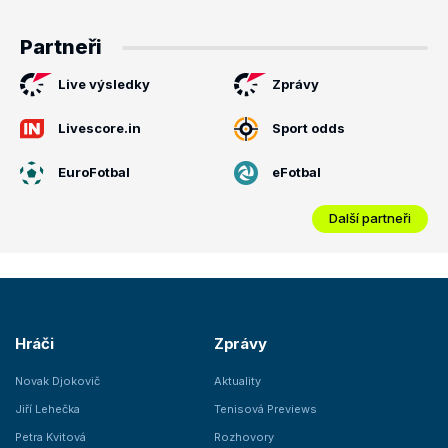
Partneři
Live výsledky
Zprávy
Livescore.in
Sport odds
EuroFotbal
eFotbal
Další partneři
Hráči
Zprávy
Novak Djokovič
Aktuality
Jiří Lehečka
Tenisová Previews
Petra Kvitová
Rozhovory