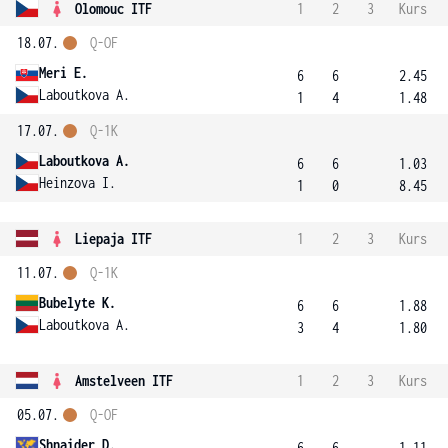
Olomouc ITF
1
2
3
Kurs
18.07.
Q-OF
Meri E.
6
6
2.45
Laboutkova A.
1
4
1.48
17.07.
Q-1K
Laboutkova A.
6
6
1.03
Heinzova I.
1
0
8.45
Liepaja ITF
1
2
3
Kurs
11.07.
Q-1K
Bubelyte K.
6
6
1.88
Laboutkova A.
3
4
1.80
Amstelveen ITF
1
2
3
Kurs
05.07.
Q-OF
Shnaider D.
6
6
1.11