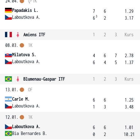
24.04.
Q-1K
Papadakis L.
7
6
1.29
3
Laboutkova A.
6
2
3.17
Amiens ITF
1
2
3
Kurs
08.03.
1K
Milatova S.
4
6
7
2.78
Laboutkova A.
6
4
5
1.37
Blumenau-Gaspar ITF
1
2
3
Kurs
13.01.
OF
Carle M.
6
6
1.25
Laboutkova A.
1
3
3.48
12.01.
1K
Laboutkova A.
6
6
1.01
Bia Bernardes B.
0
2
10.21