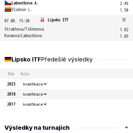
Laboutkova A.
2.49
Vladson L.
1.50
Lipsko ITF
SF
07.08. 15:30
Strakhova
/
Tikhonova
1.82
Kucmova
/
Laboutkova
1.89
Lipsko ITF
Předešlé výsledky
Rok
Kolo
2023
kvalifikace
2018
kvalifikace
2017
kvalifikace
Výsledky na turnajích