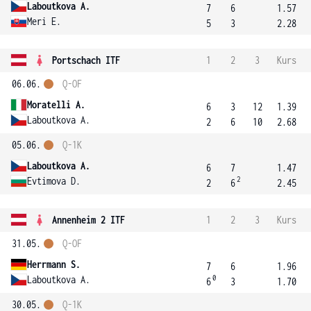
Laboutkova A.
7
6
1.57
Meri E.
5
3
2.28
Portschach ITF
1
2
3
Kurs
06.06.
Q-OF
Moratelli A.
6
3
12
1.39
Laboutkova A.
2
6
10
2.68
05.06.
Q-1K
Laboutkova A.
6
7
1.47
2
Evtimova D.
2
6
2.45
Annenheim 2 ITF
1
2
3
Kurs
31.05.
Q-OF
Herrmann S.
7
6
1.96
0
Laboutkova A.
6
3
1.70
30.05.
Q-1K