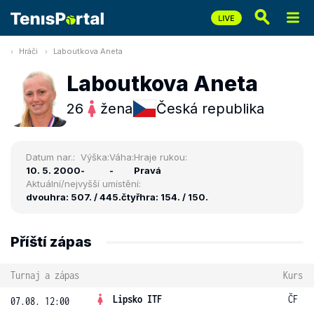
Hráči
Laboutkova Aneta
Laboutkova Aneta
26
žena
Česká republika
Datum nar.:
Výška:
Váha:
Hraje rukou:
10. 5. 2000
-
-
Pravá
Aktuální/nejvyšší umístění:
dvouhra: 507. / 445.
čtyřhra: 154. / 150.
Příští zápas
Turnaj a zápas
Kurs
Lipsko ITF
ČF
07.08. 12:00