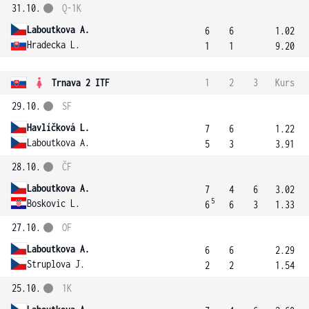
31.10.
Q-1K
Laboutkova A.
6
6
1.02
Hradecka L.
1
1
9.20
Trnava 2 ITF
1
2
3
Kurs
29.10.
SF
Havlíčková L.
7
6
1.22
Laboutkova A.
5
3
3.91
28.10.
ČF
Laboutkova A.
7
4
6
3.02
5
Boskovic L.
6
6
3
1.33
27.10.
OF
Laboutkova A.
6
6
2.29
Struplova J.
2
2
1.54
25.10.
1K