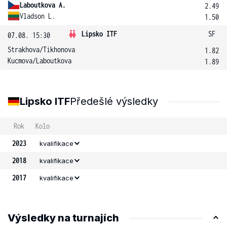
Laboutkova A.
2.49
Vladson L.
1.50
Lipsko ITF
SF
07.08. 15:30
Strakhova
/
Tikhonova
1.82
Kucmova
/
Laboutkova
1.89
Lipsko ITF
Předešlé výsledky
Rok
Kolo
2023
kvalifikace
2018
kvalifikace
2017
kvalifikace
Výsledky na turnajích