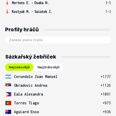
Mertens E.
-
Osaka N.
3-5
Kostyuk M.
-
Swiatek I.
1-3
Profily hráčů
Sázkařský žebříček
Nejziskovější
Nejztrátovější
Cerundolo Juan Manuel
+1737
Obradovic Andrea
+1126
Eala Alexandra
+1091
Torres Tiago
+975
Aguiard Enzo
+936