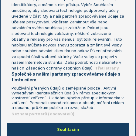
Žebříček WTA (ženy)
French Open
identifikátory, a máme k nim přístup. Výběr Souhlasím
umožňuje, aby sledovací technologie podporovaly účely
Sázkařský žebříček
Wimbledon
uvedené v části My a naši partneři zpracováváme údaje za
US Open
účelem poskytování. Výběrem Zamítnout vše nebo
odvoláním svého souhlasu je zakážete. Pokud jsou
Turnaj mistrů
sledovací technologie zakázány, některé zobrazené
Turnaj mistryň
obsahy a reklamy pro vás nemusí být tolik relevantní. Tuto
Aktualní trendy
nabídku můžete kdykoli znovu zobrazit a změnit své volby
nebo souhlas odvolat kliknutím na odkaz Řízení předvoleb
ve spodní části webové stránky. Vaše volby se projeví v
Fotbalové přestupy
našem Internetová stránka. Další podrobnosti naleznete v
Livesport Daily
našich Zásadách ochrany osobních údajů.
Třetí strany
Společně s našimi partnery zpracováváme údaje s
LS Prague Open
tímto cílem:
Používání přesných údajů o zeměpisné poloze . Aktivní
vyhledávání identifikačních údajů v rámci specifických
vlastností zařízení . Ukládání a/nebo přístup k informacím v
Podmínky užití
Nastavení soukromí
zařízení . Personalizovaná reklama a obsah, měření reklam
GDPR a žurnalistika
Reklama
a obsahu, průzkum publika a rozvoj služeb .
Informace o zpracování osobních
Kontakt
Seznam partnerů (dodavatelů)
údajů
Tiráž
Souhlasím