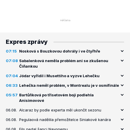
Expres zprávy
07:15
Nosková s Bouzkovou dohrály i ve čtyřhře
07:08
Sabalenková neměla problém ani se zkušenou
Číňankou
07:04
Jódar vyřídil i Musettiho a vyzve Lehečku
06:33
Lehečka neměl problém, v Montrealu je v osmifinále
05:57
Bartůňková po třísetovém boji podlehla
Anisimovové
06.08.
Alcaraz by podle experta měl ukončit sezonu
06.08.
Pegulaová nadělila přemožitelce Siniakové kanára
06.08.
Fils nedal šanci Navonemu