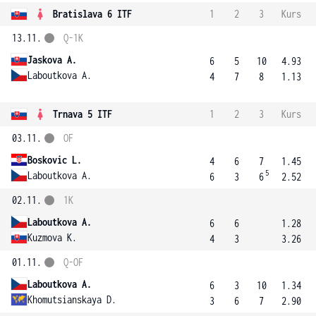
Bratislava 6 ITF
1
2
3
Kurs
13.11.
Q-1K
Jaskova A.
6
5
10
4.93
Laboutkova A.
4
7
8
1.13
Trnava 5 ITF
1
2
3
Kurs
03.11.
OF
Boskovic L.
4
6
7
1.45
5
Laboutkova A.
6
3
6
2.52
02.11.
1K
Laboutkova A.
6
6
1.28
Kuzmova K.
4
3
3.26
01.11.
Q-OF
Laboutkova A.
6
3
10
1.34
Khomutsianskaya D.
3
6
7
2.90