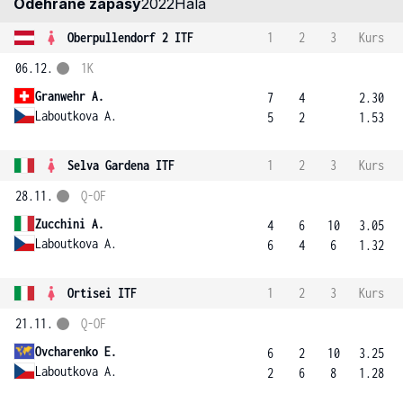
Odehrané zápasy
2022
Hala
Oberpullendorf 2 ITF
1
2
3
Kurs
06.12.
1K
Granwehr A.
7
4
2.30
Laboutkova A.
5
2
1.53
Selva Gardena ITF
1
2
3
Kurs
28.11.
Q-OF
Zucchini A.
4
6
10
3.05
Laboutkova A.
6
4
6
1.32
Ortisei ITF
1
2
3
Kurs
21.11.
Q-OF
Ovcharenko E.
6
2
10
3.25
Laboutkova A.
2
6
8
1.28