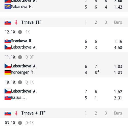
Laboutkova A.
7
4
6
2.60
Makarova E.
5
6
4
1.42
Trnava ITF
1
2
3
Kurs
12.10.
1K
Sramkova R.
6
6
1.16
Laboutkova A.
2
3
4.58
11.10.
Q-OF
Laboutkova A.
6
7
1.83
4
Morderger Y.
4
6
1.83
10.10.
Q-1K
Laboutkova A.
7
6
1.52
Balus I.
5
1
2.31
Trnava 4 ITF
1
2
3
Kurs
03.10.
Q-1K