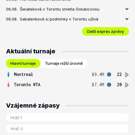
06.08.
Šwiateková v Torontu smetla Golubicovou
06.08.
Sabalenková si podmínky v Torontu užívá
Další expres zprávy
Aktuální turnaje
Hlavní turnaje
Turnaje nižší úrovně
Montreal
$9.4M
22
Toronto WTA
$7.4M
20
Vzájemné zápasy