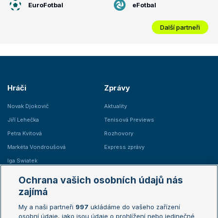
EuroFotbal
eFotbal
Další partneři
Hráči
Zprávy
Novak Djokovič
Aktuality
Jiří Lehečka
Tenisová Previews
Petra Kvitová
Rozhovory
Markéta Vondroušová
Express zprávy
Iga Swiatek
Marie Bouzková
Ochrana vašich osobních údajů nás
Žebříčky
Kalendář turnajů
zajímá
My a naši partneři
997
ukládáme do vašeho zařízení
Žebříček ATP (muži)
Australian Open
osobní údaje, jako jsou údaje o prohlížení nebo jedinečné