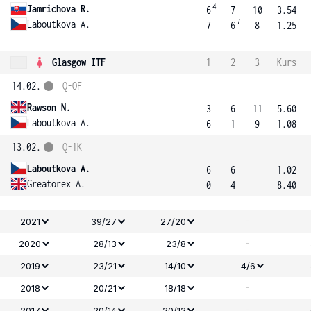
4
Jamrichova R.
6
7
10
3.54
7
Laboutkova A.
7
6
8
1.25
Glasgow ITF
1
2
3
Kurs
14.02.
Q-OF
Rawson N.
3
6
11
5.60
Laboutkova A.
6
1
9
1.08
13.02.
Q-1K
Laboutkova A.
6
6
1.02
Greatorex A.
0
4
8.40
-
2021
39/27
27/20
-
2020
28/13
23/8
2019
23/21
14/10
4/6
-
2018
20/21
18/18
-
2017
20/14
20/12