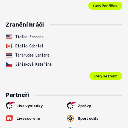
Celý žebříček
Zranění hráči
Tiafoe Frances
Diallo Gabriel
Tararudee Lanlana
Siniaková Kateřina
Celý seznam
Partneři
Live výsledky
Zprávy
Livescore.in
Sport odds