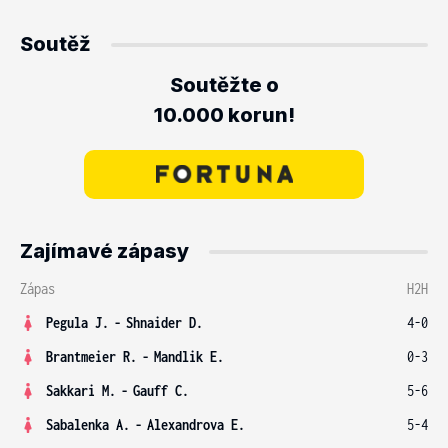
Soutěž
Soutěžte o
10.000 korun!
Zajímavé zápasy
Zápas
H2H
Pegula J.
-
Shnaider D.
4-0
Brantmeier R.
-
Mandlik E.
0-3
Sakkari M.
-
Gauff C.
5-6
Sabalenka A.
-
Alexandrova E.
5-4