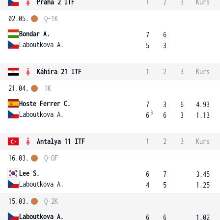
Praha 2 ITF
1
2
3
Kurs
02.05.
Q-1K
Bondar A.
7
6
Laboutkova A.
5
3
Káhira 21 ITF
1
2
3
Kurs
21.04.
1K
Hoste Ferrer C.
7
3
6
4.93
3
Laboutkova A.
6
6
3
1.13
Antalya 11 ITF
1
2
3
Kurs
16.03.
Q-OF
Lee S.
6
7
3.45
Laboutkova A.
4
5
1.25
15.03.
Q-2K
Laboutkova A.
6
6
1.02