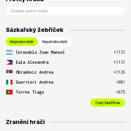
Sázkařský žebříček
Nejziskovější
Nejztrátovější
Cerundolo Juan Manuel
+1737
Eala Alexandra
+1131
Obradovic Andrea
+1126
Guerrieri Andrea
+981
Torres Tiago
+975
Celý žebříček
Zranění hráči