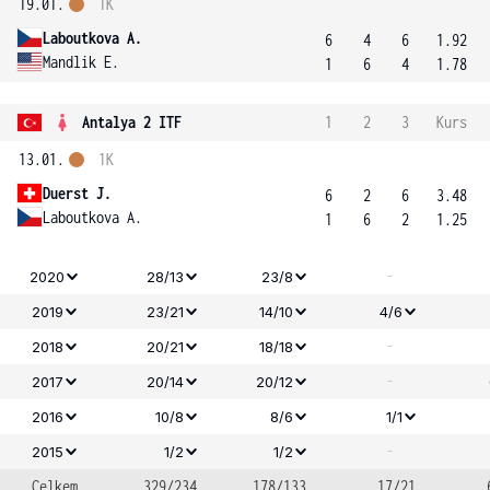
19.01.
1K
Laboutkova A.
6
4
6
1.92
Mandlik E.
1
6
4
1.78
Antalya 2 ITF
1
2
3
Kurs
13.01.
1K
Duerst J.
6
2
6
3.48
Laboutkova A.
1
6
2
1.25
-
2020
28/13
23/8
2019
23/21
14/10
4/6
-
2018
20/21
18/18
-
2017
20/14
20/12
2016
10/8
8/6
1/1
-
2015
1/2
1/2
Celkem
329/234
178/133
17/21