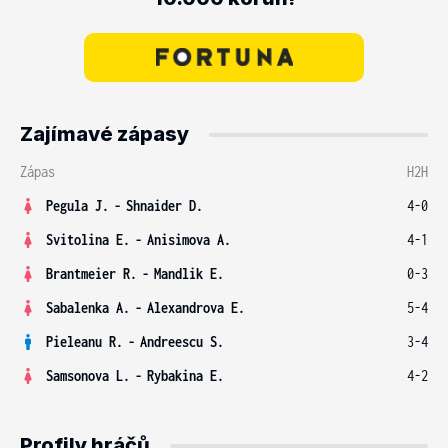
Zajímavé zápasy
Zápas
H2H
Pegula J.
-
Shnaider D.
4-0
Svitolina E.
-
Anisimova A.
4-1
Brantmeier R.
-
Mandlik E.
0-3
Sabalenka A.
-
Alexandrova E.
5-4
Pieleanu R.
-
Andreescu S.
3-4
Samsonova L.
-
Rybakina E.
4-2
Profily hráčů