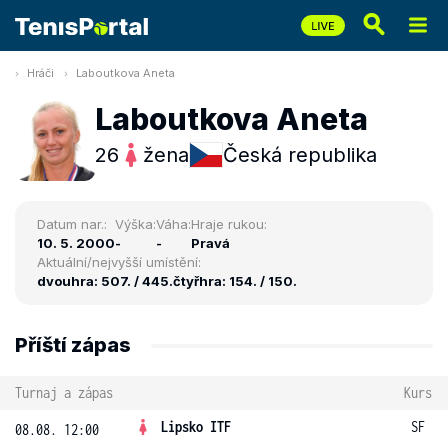
Hráči
Laboutkova Aneta
Laboutkova Aneta
26
žena
Česká republika
Datum nar.:
Výška:
Váha:
Hraje rukou:
10. 5. 2000
-
-
Pravá
Aktuální/nejvyšší umístění:
dvouhra: 507. / 445.
čtyřhra: 154. / 150.
Příští zápas
Turnaj a zápas
Kurs
Lipsko ITF
SF
08.08. 12:00