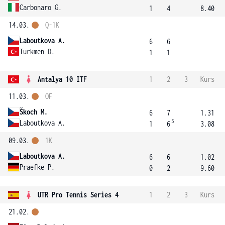
Carbonaro G.
1
4
8.40
14.03.
Q-1K
Laboutkova A.
6
6
Turkmen D.
1
1
Antalya 10 ITF
1
2
3
Kurs
11.03.
OF
Škoch M.
6
7
1.31
5
Laboutkova A.
1
6
3.08
09.03.
1K
Laboutkova A.
6
6
1.02
Praefke P.
0
2
9.60
UTR Pro Tennis Series 4
1
2
3
Kurs
21.02.