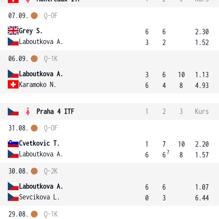
07.09.
Q-OF
Grey S.
6
6
2.30
Laboutkova A.
3
2
1.52
06.09.
Q-1K
Laboutkova A.
3
6
10
1.13
Karamoko N.
6
4
8
4.93
Praha 4 ITF
1
2
3
Kurs
31.08.
Q-OF
Cvetkovic T.
1
7
10
2.20
7
Laboutkova A.
6
6
8
1.57
30.08.
Q-2K
Laboutkova A.
6
6
1.07
Sevcikova L.
0
3
6.44
29.08.
Q-1K