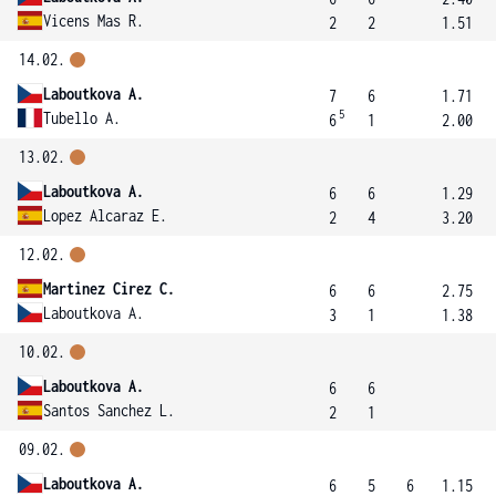
Vicens Mas R.
2
2
1.51
14.02.
Laboutkova A.
7
6
1.71
5
Tubello A.
6
1
2.00
13.02.
Laboutkova A.
6
6
1.29
Lopez Alcaraz E.
2
4
3.20
12.02.
Martinez Cirez C.
6
6
2.75
Laboutkova A.
3
1
1.38
10.02.
Laboutkova A.
6
6
Santos Sanchez L.
2
1
09.02.
Laboutkova A.
6
5
6
1.15