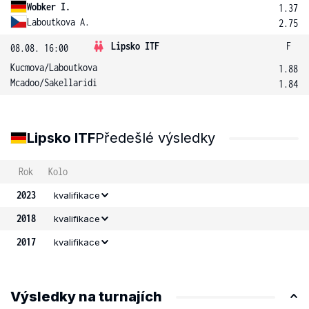
Wobker I.
1.37
Laboutkova A.
2.75
Lipsko ITF
F
08.08. 16:00
Kucmova
/
Laboutkova
1.88
Mcadoo
/
Sakellaridi
1.84
Lipsko ITF
Předešlé výsledky
Rok
Kolo
2023
kvalifikace
2018
kvalifikace
2017
kvalifikace
Výsledky na turnajích