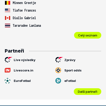
Minnen Greetje
Tiafoe Frances
Diallo Gabriel
Tararudee Lanlana
Celý seznam
Partneři
Live výsledky
Zprávy
Livescore.in
Sport odds
EuroFotbal
eFotbal
Další partneři