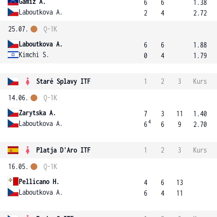
Gamiz A.
6
6
1.38
Laboutkova A.
2
4
2.72
25.07.
Q-1K
Laboutkova A.
6
6
1.88
Kimchi S.
0
4
1.79
Staré Splavy ITF
1
2
3
Kurs
14.06.
Q-1K
Zarytska A.
7
3
11
1.40
4
Laboutkova A.
6
6
9
2.70
Platja D'Aro ITF
1
2
3
Kurs
16.05.
Q-1K
Pellicano H.
4
6
13
Laboutkova A.
6
4
11