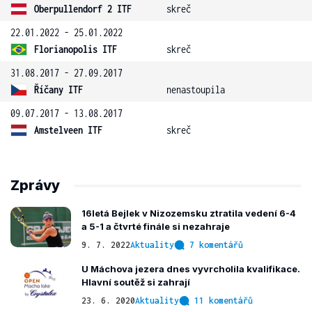
Oberpullendorf 2 ITF
skreč
22.01.2022 - 25.01.2022
Florianopolis ITF
skreč
31.08.2017 - 27.09.2017
Říčany ITF
nenastoupila
09.07.2017 - 13.08.2017
Amstelveen ITF
skreč
Zprávy
16letá Bejlek v Nizozemsku ztratila vedení 6-4
a 5-1 a čtvrté finále si nezahraje
9. 7. 2022
Aktuality
7 komentářů
U Máchova jezera dnes vyvrcholila kvalifikace.
Hlavní soutěž si zahrají
23. 6. 2020
Aktuality
11 komentářů