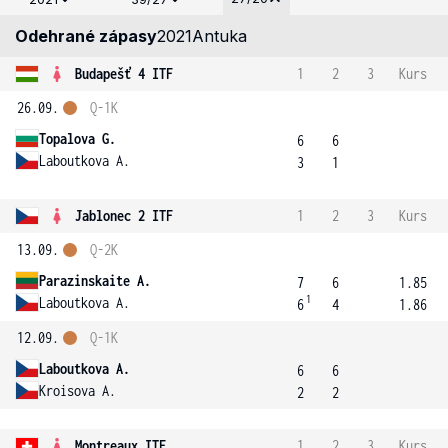
Odehrané zápasy
2021
Antuka
Budapešť 4 ITF
1
2
3
Kurs
26.09.
Q-1K
Topalova G.
6
6
Laboutkova A.
3
1
Jablonec 2 ITF
1
2
3
Kurs
13.09.
Q-2K
Parazinskaite A.
7
6
1.85
1
Laboutkova A.
6
4
1.86
12.09.
Q-1K
Laboutkova A.
6
6
Kroisova A.
2
2
Montreaux ITF
1
2
3
Kurs