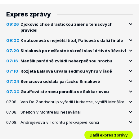
Expres zprávy
09:26
Djokovič chce drastickou změnu tenisových
pravidel
09:00
Knutsonová o největší titul, Palicová o další finále
07:20
Siniaková po nešťastné skreči slaví drtivé vítězství
07:16
Menšík parádně zvládl nebezpečnou hrozbu
07:10
Rozjetá Ealaová urvala sedmou výhru v řadě
07:04
Bencicová udolala parťačku Siniakové
07:00
Gauffová si znovu poradila se Sakkariovou
07.08.
Van De Zandschulp vyřadil Hurkacze, vyhlíží Menšíka
07.08.
Shelton v Montrealu nezaváhal
07.08.
Andrejevová v Torontu překvapivě končí
Další expres zprávy