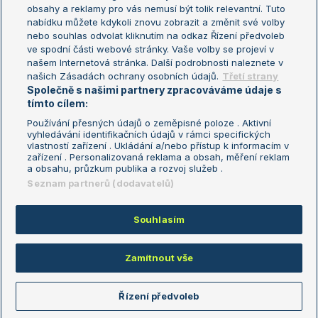
Turnaj mistryň
obsahy a reklamy pro vás nemusí být tolik relevantní. Tuto
Aktualní trendy
nabídku můžete kdykoli znovu zobrazit a změnit své volby
nebo souhlas odvolat kliknutím na odkaz Řízení předvoleb
ve spodní části webové stránky. Vaše volby se projeví v
Fotbalové přestupy
našem Internetová stránka. Další podrobnosti naleznete v
Livesport Daily
našich Zásadách ochrany osobních údajů.
Třetí strany
Společně s našimi partnery zpracováváme údaje s
LS Prague Open
tímto cílem:
Používání přesných údajů o zeměpisné poloze . Aktivní
vyhledávání identifikačních údajů v rámci specifických
vlastností zařízení . Ukládání a/nebo přístup k informacím v
Podmínky užití
Nastavení soukromí
zařízení . Personalizovaná reklama a obsah, měření reklam
GDPR a žurnalistika
Reklama
a obsahu, průzkum publika a rozvoj služeb .
Informace o zpracování osobních
Kontakt
Seznam partnerů (dodavatelů)
údajů
Tiráž
Souhlasím
Copyright © 2008-2026 TenisPortal.cz. Využíváme zpravodajství ČTK.
Zamítnout vše
Řízení předvoleb