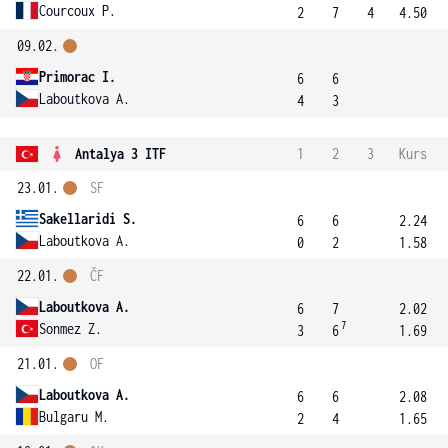
Courcoux P.
2
7
4
4.50
09.02.
Primorac I.
6
6
Laboutkova A.
4
3
Antalya 3 ITF
1
2
3
Kurs
23.01.
SF
Sakellaridi S.
6
6
2.24
Laboutkova A.
0
2
1.58
22.01.
ČF
Laboutkova A.
6
7
2.02
7
Sonmez Z.
3
6
1.69
21.01.
OF
Laboutkova A.
6
6
2.08
Bulgaru M.
2
4
1.65