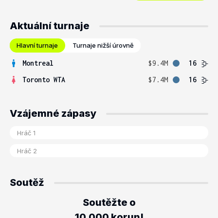
Aktuální turnaje
Hlavní turnaje
Turnaje nižší úrovně
Montreal
$9.4M
16
Toronto WTA
$7.4M
16
Vzájemné zápasy
Soutěž
Soutěžte o
10.000 korun!