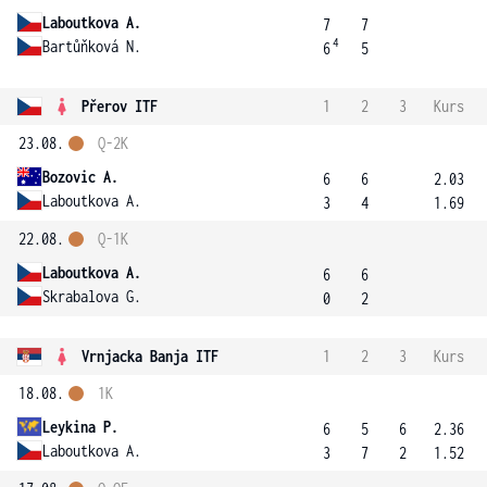
Laboutkova A.
7
7
4
Bartůňková N.
6
5
Přerov ITF
1
2
3
Kurs
23.08.
Q-2K
Bozovic A.
6
6
2.03
Laboutkova A.
3
4
1.69
22.08.
Q-1K
Laboutkova A.
6
6
Skrabalova G.
0
2
Vrnjacka Banja ITF
1
2
3
Kurs
18.08.
1K
Leykina P.
6
5
6
2.36
Laboutkova A.
3
7
2
1.52