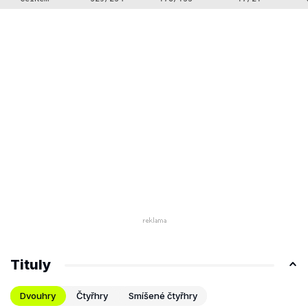
Tituly
Dvouhry
Čtyřhry
Smíšené čtyřhry