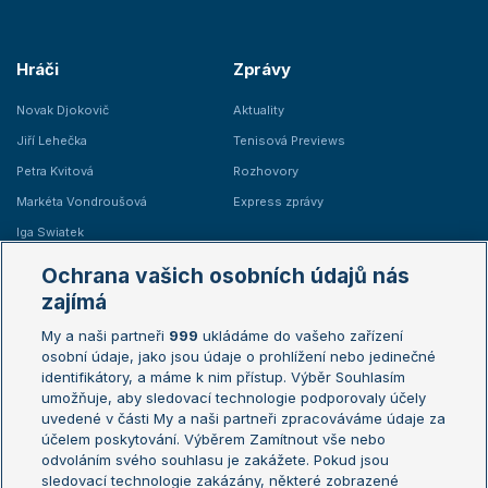
Hráči
Zprávy
Novak Djokovič
Aktuality
Jiří Lehečka
Tenisová Previews
Petra Kvitová
Rozhovory
Markéta Vondroušová
Express zprávy
Iga Swiatek
Marie Bouzková
Ochrana vašich osobních údajů nás
Žebříčky
Kalendář turnajů
zajímá
My a naši partneři
999
ukládáme do vašeho zařízení
Žebříček ATP (muži)
Australian Open
osobní údaje, jako jsou údaje o prohlížení nebo jedinečné
Žebříček WTA (ženy)
French Open
identifikátory, a máme k nim přístup. Výběr Souhlasím
umožňuje, aby sledovací technologie podporovaly účely
Sázkařský žebříček
Wimbledon
uvedené v části My a naši partneři zpracováváme údaje za
US Open
účelem poskytování. Výběrem Zamítnout vše nebo
odvoláním svého souhlasu je zakážete. Pokud jsou
Turnaj mistrů
sledovací technologie zakázány, některé zobrazené