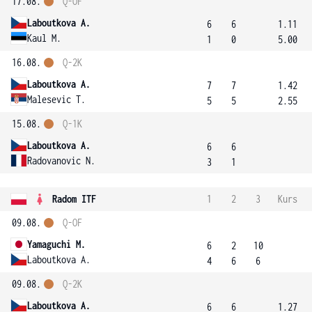
17.08.
Q-OF
Laboutkova A.
6
6
1.11
Kaul M.
1
0
5.00
16.08.
Q-2K
Laboutkova A.
7
7
1.42
Malesevic T.
5
5
2.55
15.08.
Q-1K
Laboutkova A.
6
6
Radovanovic N.
3
1
Radom ITF
1
2
3
Kurs
09.08.
Q-OF
Yamaguchi M.
6
2
10
Laboutkova A.
4
6
6
09.08.
Q-2K
Laboutkova A.
6
6
1.27