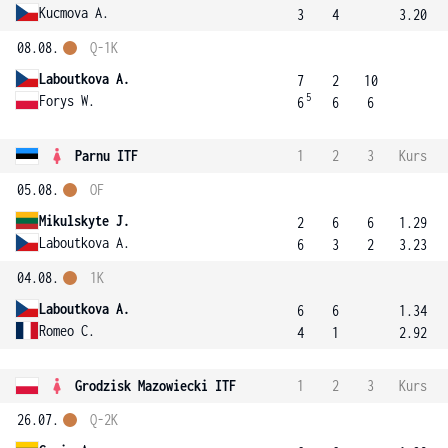
Kucmova A.
3
4
3.20
08.08.
Q-1K
Laboutkova A.
7
2
10
5
Forys W.
6
6
6
Parnu ITF
1
2
3
Kurs
05.08.
OF
Mikulskyte J.
2
6
6
1.29
Laboutkova A.
6
3
2
3.23
04.08.
1K
Laboutkova A.
6
6
1.34
Romeo C.
4
1
2.92
Grodzisk Mazowiecki ITF
1
2
3
Kurs
26.07.
Q-2K