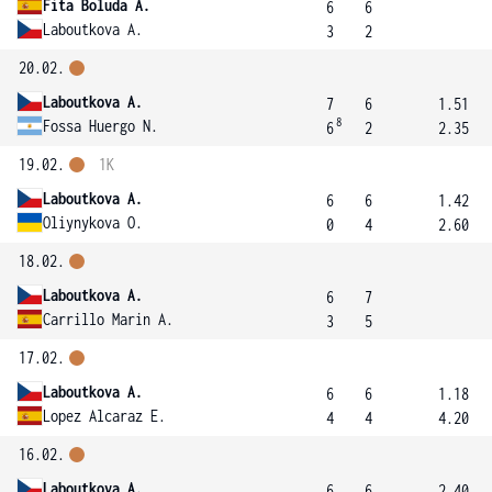
Fita Boluda A.
6
6
Laboutkova A.
3
2
20.02.
Laboutkova A.
7
6
1.51
8
Fossa Huergo N.
6
2
2.35
19.02.
1K
Laboutkova A.
6
6
1.42
Oliynykova O.
0
4
2.60
18.02.
Laboutkova A.
6
7
Carrillo Marin A.
3
5
17.02.
Laboutkova A.
6
6
1.18
Lopez Alcaraz E.
4
4
4.20
16.02.
Laboutkova A.
6
6
2.40