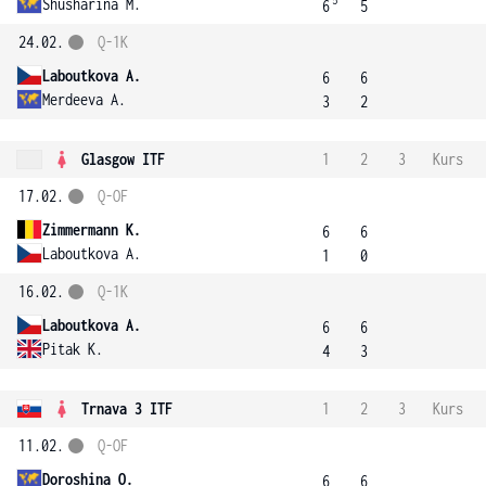
5
Shusharina M.
6
5
24.02.
Q-1K
Laboutkova A.
6
6
Merdeeva A.
3
2
Glasgow ITF
1
2
3
Kurs
17.02.
Q-OF
Zimmermann K.
6
6
Laboutkova A.
1
0
16.02.
Q-1K
Laboutkova A.
6
6
Pitak K.
4
3
Trnava 3 ITF
1
2
3
Kurs
11.02.
Q-OF
Doroshina O.
6
6