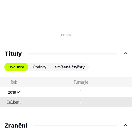
Tituly
Dvouhry
Čtyřhry
Smíšené čtyřhry
Rok
Turnaje
1
2019
Celkem:
1
Zranění