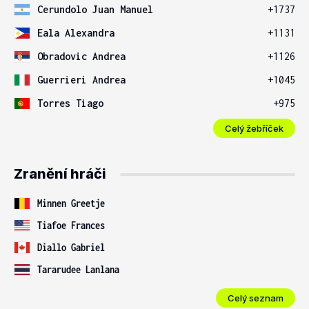
Cerundolo Juan Manuel
+1737
Eala Alexandra
+1131
Obradovic Andrea
+1126
Guerrieri Andrea
+1045
Torres Tiago
+975
Celý žebříček
Zranění hráči
Minnen Greetje
Tiafoe Frances
Diallo Gabriel
Tararudee Lanlana
Celý seznam