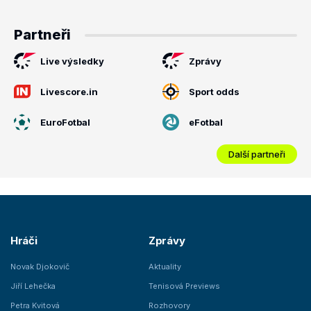
Partneři
Live výsledky
Zprávy
Livescore.in
Sport odds
EuroFotbal
eFotbal
Další partneři
Hráči
Zprávy
Novak Djokovič
Aktuality
Jiří Lehečka
Tenisová Previews
Petra Kvitová
Rozhovory