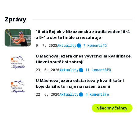
Zprávy
16letá Bejlek v Nizozemsku ztratila vedení 6-4
a 5-1 a čtvrté finále si nezahraje
9. 7. 2022
Aktuality
7 komentářů
U Máchova jezera dnes vyvrcholila kvalifikace.
Hlavní soutěž si zahrají
23. 6. 2020
Aktuality
11 komentářů
U Máchova jezera odstartovaly kvalifikační
boje dalšího turnaje na našem území
22. 6. 2020
Aktuality
4 komentáře
Všechny články