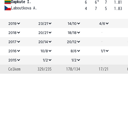
6
Dapkute I.
6
6
7
1.81
Laboutkova A.
4
7
5
1.83
2019
23/21
14/10
4/6
-
2018
20/21
18/18
-
2017
20/14
20/12
2016
10/8
8/6
1/1
-
2015
1/2
1/2
Celkem
329/235
178/134
17/21