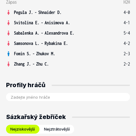
Zápas
H2H
Pegula J.
-
Shnaider D.
4-0
Svitolina E.
-
Anisimova A.
4-1
Sabalenka A.
-
Alexandrova E.
5-4
Samsonova L.
-
Rybakina E.
4-2
Fomin S.
-
Zhukov M.
2-3
Zhang J.
-
Zhu C.
2-2
Profily hráčů
Sázkařský žebříček
Nejziskovější
Nejztrátovější