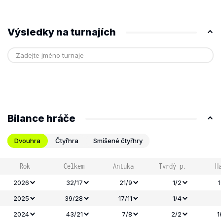
Výsledky na turnajích
Bilance hráče
Dvouhra
Čtyřhra
Smíšené čtyřhry
Rok
Celkem
Antuka
Tvrdý p.
H
2026
32/17
21/9
1/2
2025
39/28
17/11
1/4
2024
43/21
7/8
2/2
1