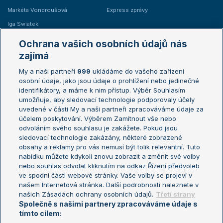
Markéta Vondroušová
Express zprávy
Iga Swiatek
Marie Bouzková
Ochrana vašich osobních údajů nás
Žebříčky
Kalendář turnajů
zajímá
My a naši partneři
999
ukládáme do vašeho zařízení
Žebříček ATP (muži)
Australian Open
osobní údaje, jako jsou údaje o prohlížení nebo jedinečné
Žebříček WTA (ženy)
French Open
identifikátory, a máme k nim přístup. Výběr Souhlasím
umožňuje, aby sledovací technologie podporovaly účely
Sázkařský žebříček
Wimbledon
uvedené v části My a naši partneři zpracováváme údaje za
US Open
účelem poskytování. Výběrem Zamítnout vše nebo
odvoláním svého souhlasu je zakážete. Pokud jsou
Turnaj mistrů
sledovací technologie zakázány, některé zobrazené
Turnaj mistryň
obsahy a reklamy pro vás nemusí být tolik relevantní. Tuto
Aktualní trendy
nabídku můžete kdykoli znovu zobrazit a změnit své volby
nebo souhlas odvolat kliknutím na odkaz Řízení předvoleb
ve spodní části webové stránky. Vaše volby se projeví v
Fotbalové přestupy
našem Internetová stránka. Další podrobnosti naleznete v
Livesport Daily
našich Zásadách ochrany osobních údajů.
Třetí strany
Společně s našimi partnery zpracováváme údaje s
LS Prague Open
tímto cílem: