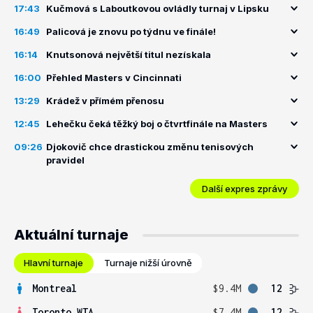
17:43
Kučmová s Laboutkovou ovládly turnaj v Lipsku
16:49
Palicová je znovu po týdnu ve finále!
16:14
Knutsonová největší titul nezískala
16:00
Přehled Masters v Cincinnati
13:29
Krádež v přímém přenosu
12:45
Lehečku čeká těžký boj o čtvrtfinále na Masters
09:26
Djokovič chce drastickou změnu tenisových
pravidel
Další expres zprávy
Aktuální turnaje
Hlavní turnaje
Turnaje nižší úrovně
Montreal
$9.4M
12
Toronto WTA
$7.4M
12