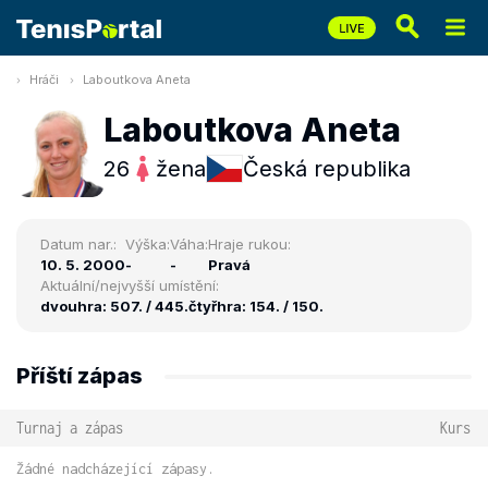
Hráči
Laboutkova Aneta
Laboutkova Aneta
26
žena
Česká republika
Datum nar.:
Výška:
Váha:
Hraje rukou:
10. 5. 2000
-
-
Pravá
Aktuální/nejvyšší umístění:
dvouhra: 507. / 445.
čtyřhra: 154. / 150.
Příští zápas
Turnaj a zápas
Kurs
Žádné nadcházející zápasy.