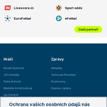
Livescore.in
Sport odds
EuroFotbal
eFotbal
Další partneři
Hráči
Zprávy
Novak Djokovič
Aktuality
Jiří Lehečka
Tenisová Previews
Petra Kvitová
Rozhovory
Markéta Vondroušová
Express zprávy
Iga Swiatek
Marie Bouzková
Ochrana vašich osobních údajů nás