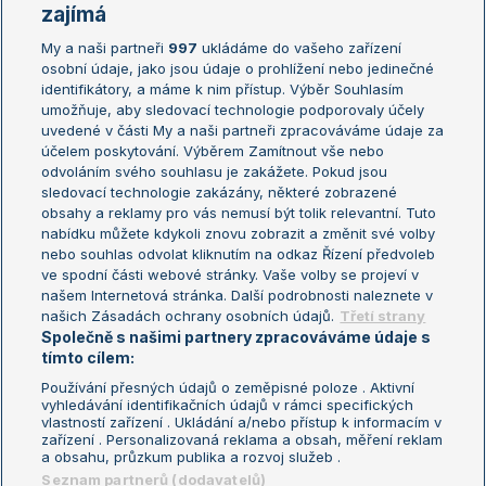
Žebříčky
Kalendář turnajů
zajímá
My a naši partneři
997
ukládáme do vašeho zařízení
Žebříček ATP (muži)
Australian Open
osobní údaje, jako jsou údaje o prohlížení nebo jedinečné
Žebříček WTA (ženy)
French Open
identifikátory, a máme k nim přístup. Výběr Souhlasím
umožňuje, aby sledovací technologie podporovaly účely
Sázkařský žebříček
Wimbledon
uvedené v části My a naši partneři zpracováváme údaje za
US Open
účelem poskytování. Výběrem Zamítnout vše nebo
odvoláním svého souhlasu je zakážete. Pokud jsou
Turnaj mistrů
sledovací technologie zakázány, některé zobrazené
Turnaj mistryň
obsahy a reklamy pro vás nemusí být tolik relevantní. Tuto
Aktualní trendy
nabídku můžete kdykoli znovu zobrazit a změnit své volby
nebo souhlas odvolat kliknutím na odkaz Řízení předvoleb
ve spodní části webové stránky. Vaše volby se projeví v
Fotbalové přestupy
našem Internetová stránka. Další podrobnosti naleznete v
Livesport Daily
našich Zásadách ochrany osobních údajů.
Třetí strany
Společně s našimi partnery zpracováváme údaje s
LS Prague Open
tímto cílem:
Používání přesných údajů o zeměpisné poloze . Aktivní
vyhledávání identifikačních údajů v rámci specifických
vlastností zařízení . Ukládání a/nebo přístup k informacím v
Podmínky užití
Nastavení soukromí
zařízení . Personalizovaná reklama a obsah, měření reklam
GDPR a žurnalistika
Reklama
a obsahu, průzkum publika a rozvoj služeb .
Informace o zpracování osobních
Kontakt
Seznam partnerů (dodavatelů)
údajů