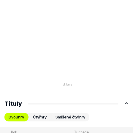
Tituly
Dvouhry
Čtyřhry
Smíšené čtyřhry
Rok
Turnaje