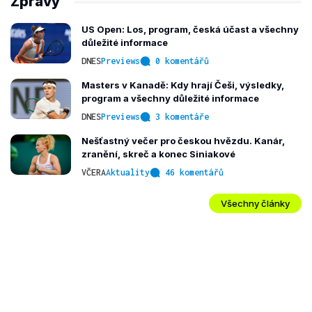
Zprávy
US Open: Los, program, česká účast a všechny
důležité informace
DNES
Previews
0 komentářů
Masters v Kanadě: Kdy hrají Češi, výsledky,
program a všechny důležité informace
DNES
Previews
3 komentáře
Nešťastný večer pro českou hvězdu. Kanár,
zranění, skreč a konec Siniakové
VČERA
Aktuality
46 komentářů
Všechny články