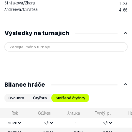
Siniaková
/
Zhang
1.23
Andreeva
/
Cirstea
4.00
Výsledky na turnajích
Bilance hráče
Dvouhra
Čtyřhra
Smíšené čtyřhry
Rok
Celkem
Antuka
Tvrdý p.
H
-
2026
2/1
2/1