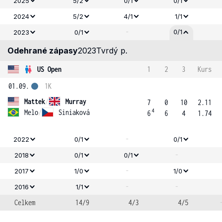
2025
5/2
0/1
0/1
2024
5/2
4/1
1/1
-
0/1
2023
0/1
Odehrané zápasy
2023
Tvrdý p.
US Open
1
2
3
Kurs
01.09.
1K
Mattek
/
Murray
7
0
10
2.11
4
Melo
/
Siniaková
6
6
4
1.74
-
2022
0/1
0/1
-
2018
0/1
0/1
-
2017
1/0
1/0
-
-
2016
1/1
Celkem
14/9
4/3
4/5