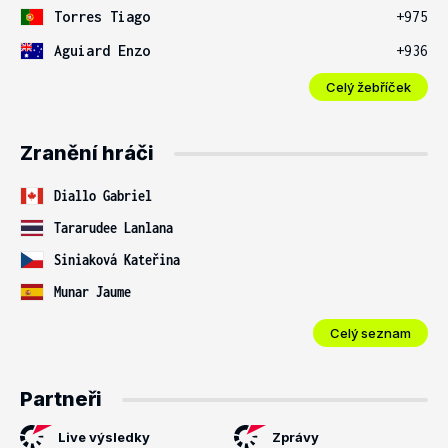
Torres Tiago
+975
Aguiard Enzo
+936
Celý žebříček
Zranění hráči
Diallo Gabriel
Tararudee Lanlana
Siniaková Kateřina
Munar Jaume
Celý seznam
Partneři
Live výsledky
Zprávy