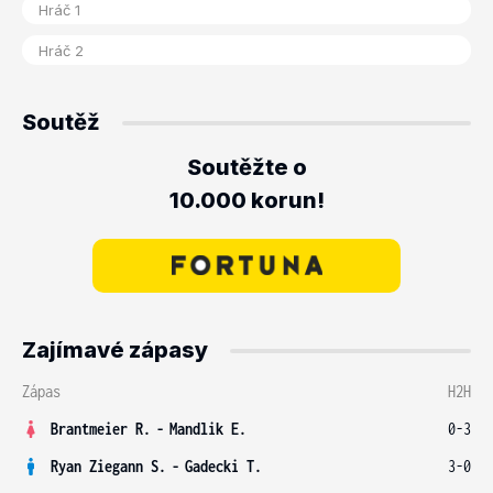
Soutěž
Soutěžte o
10.000 korun!
Zajímavé zápasy
Zápas
H2H
Brantmeier R.
-
Mandlik E.
0-3
Ryan Ziegann S.
-
Gadecki T.
3-0