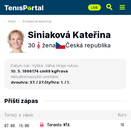
Hráči
Siniaková Kateřina
Siniaková Kateřina
30
žena
Česká republika
Datum nar.:
Výška:
Váha:
Hraje rukou:
10. 5. 1996
174 cm
69 kg
Pravá
Aktuální/nejvyšší umístění:
dvouhra: 37. / 27.
čtyřhra: 1. / 1.
Příští zápas
Turnaj a zápas
Kurs
Toronto WTA
1K
07.08. 16:00