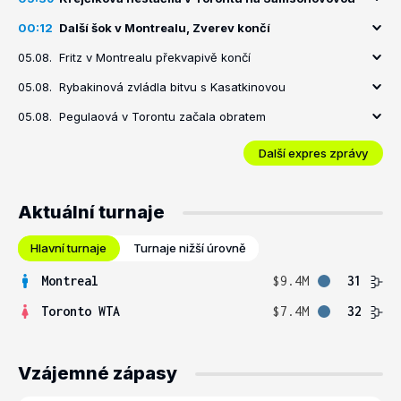
00:12
Další šok v Montrealu, Zverev končí
05.08.
Fritz v Montrealu překvapivě končí
05.08.
Rybakinová zvládla bitvu s Kasatkinovou
05.08.
Pegulaová v Torontu začala obratem
Další expres zprávy
Aktuální turnaje
Hlavní turnaje
Turnaje nižší úrovně
Montreal
$9.4M
31
Toronto WTA
$7.4M
32
Vzájemné zápasy