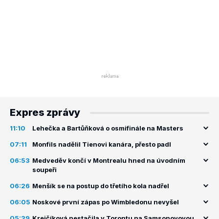
Expres zprávy
11:10
Lehečka a Bartůňková o osmifinále na Masters
07:11
Monfils nadělil Tienovi kanára, přesto padl
06:53
Medveděv končí v Montrealu hned na úvodním
soupeři
06:26
Menšík se na postup do třetího kola nadřel
06:05
Noskové první zápas po Wimbledonu nevyšel
05:39
Krejčíková nestačila v Torontu na Samsonovovou