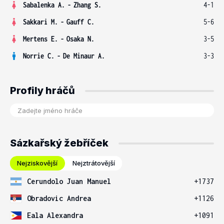
Sabalenka A.
-
Zhang S.
4-1
Sakkari M.
-
Gauff C.
5-6
Mertens E.
-
Osaka N.
3-5
Norrie C.
-
De Minaur A.
3-3
Profily hráčů
Sázkařský žebříček
Nejziskovější
Nejztrátovější
Cerundolo Juan Manuel
+1737
Obradovic Andrea
+1126
Eala Alexandra
+1091