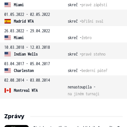
Miami
skreč -
pravé zápěstí
01.05.2022 - 02.05.2022
Madrid WTA
skreč -
břišní sval
26.03.2022 - 29.04.2022
Miami
skreč -
žebro
10.03.2018 - 12.03.2018
Indian Wells
skreč -
pravé stehno
03.04.2017 - 05.04.2017
Charleston
skreč -
bederní páteř
02.08.2014 - 03.08.2014
nenastoupila -
Montreal WTA
na jiném turnaji
Zprávy