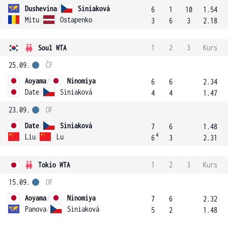
Dushevina
/
Siniaková
6
1
10
1.54
Mitu
/
Ostapenko
3
6
3
2.18
Soul WTA
1
2
3
Kurs
25.09.
ČF
Aoyama
/
Ninomiya
6
6
2.34
Date
/
Siniaková
4
4
1.47
23.09.
OF
Date
/
Siniaková
7
6
1.48
4
Liu
/
Lu
6
3
2.31
Tokio WTA
1
2
3
Kurs
15.09.
OF
Aoyama
/
Ninomiya
7
6
2.32
Panova
/
Siniaková
5
2
1.48