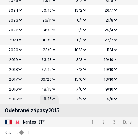
2025
43/11
3/2
31/5
2024
50/13
13/2
26/7
2023
26/11
0/1
21/8
2022
41/6
1/1
25/4
2021
43/9
11/1
27/7
2020
28/9
10/3
11/4
2019
33/18
3/3
19/10
2018
37/15
7/3
19/10
2017
36/23
15/6
13/10
2016
18/18
7/6
9/10
18/15
2015
7/2
5/8
Odehrané zápasy
2015
Nantes ITF
1
2
3
Kurs
08.11.
F