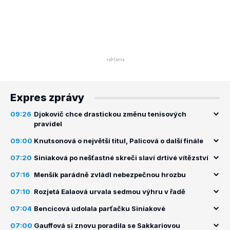
Expres zprávy
09:26
Djokovič chce drastickou změnu tenisových
pravidel
09:00
Knutsonová o největší titul, Palicová o další finále
07:20
Siniaková po nešťastné skreči slaví drtivé vítězství
07:16
Menšík parádně zvládl nebezpečnou hrozbu
07:10
Rozjetá Ealaová urvala sedmou výhru v řadě
07:04
Bencicová udolala parťačku Siniakové
07:00
Gauffová si znovu poradila se Sakkariovou