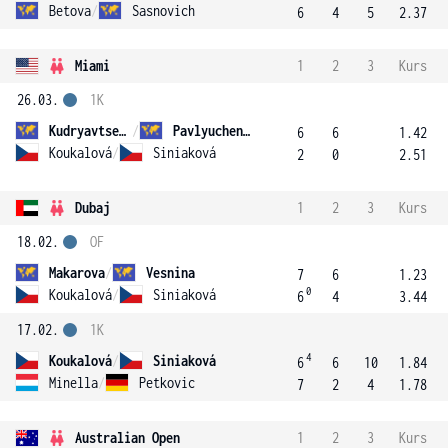
Betova
/
Sasnovich
6
4
5
2.37
Miami
1
2
3
Kurs
26.03.
1K
Kudryavtseva
/
Pavlyuchenkova
6
6
1.42
Koukalová
/
Siniaková
2
0
2.51
Dubaj
1
2
3
Kurs
18.02.
OF
Makarova
/
Vesnina
7
6
1.23
0
Koukalová
/
Siniaková
6
4
3.44
17.02.
1K
4
Koukalová
/
Siniaková
6
6
10
1.84
Minella
/
Petkovic
7
2
4
1.78
Australian Open
1
2
3
Kurs