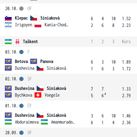
20.10.
OF
Klepac
/
Siniaková
6
4
10
1.52
Irigoyen
/
Kania-Chodun
2
6
8
2.23
Taškent
1
2
3
Kurs
03.10.
F
Betova
/
Panova
6
3
10
1.89
Dushevina
/
Siniaková
1
6
3
1.72
02.10.
SF
Dushevina
/
Siniaková
7
7
1.33
4
Bychkova
/
Voegele
5
6
2.79
01.10.
ČF
Dushevina
/
Siniaková
3
6
10
1.46
Abduraimova
/
Amanmuradova
6
1
4
2.36
28.09.
OF