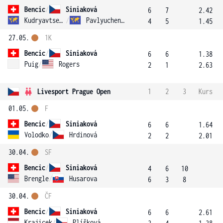
Bencic
/
Siniaková
6
7
2.42
Kudryavtseva
/
Pavlyuchenkova
4
5
1.45
27.05.
1K
Bencic
/
Siniaková
6
6
1.38
Puig
/
Rogers
2
1
2.63
Livesport Prague Open
1
2
3
Kurs
01.05.
F
Bencic
/
Siniaková
6
6
1.64
Volodko
/
Hrdinová
2
2
2.01
30.04.
SF
Bencic
/
Siniaková
4
6
10
Brengle
/
Husarova
6
3
8
30.04.
ČF
Bencic
/
Siniaková
6
6
2.61
Krajicek
/
Plíšková