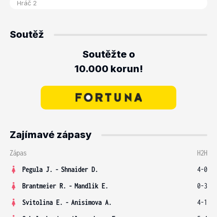
Soutěž
Soutěžte o
10.000 korun!
Zajímavé zápasy
Zápas
H2H
Pegula J.
-
Shnaider D.
4-0
Brantmeier R.
-
Mandlik E.
0-3
Svitolina E.
-
Anisimova A.
4-1