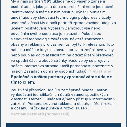
My a naši partneři
999
ukládáme do vašeho zařízení
Žebříček ATP (muži)
Australian Open
osobní údaje, jako jsou údaje o prohlížení nebo jedinečné
Žebříček WTA (ženy)
French Open
identifikátory, a máme k nim přístup. Výběr Souhlasím
umožňuje, aby sledovací technologie podporovaly účely
Sázkařský žebříček
Wimbledon
uvedené v části My a naši partneři zpracováváme údaje za
US Open
účelem poskytování. Výběrem Zamítnout vše nebo
odvoláním svého souhlasu je zakážete. Pokud jsou
Turnaj mistrů
sledovací technologie zakázány, některé zobrazené
Turnaj mistryň
obsahy a reklamy pro vás nemusí být tolik relevantní. Tuto
Aktualní trendy
nabídku můžete kdykoli znovu zobrazit a změnit své volby
nebo souhlas odvolat kliknutím na odkaz Řízení předvoleb
ve spodní části webové stránky. Vaše volby se projeví v
Fotbalové přestupy
našem Internetová stránka. Další podrobnosti naleznete v
Livesport Daily
našich Zásadách ochrany osobních údajů.
Třetí strany
Společně s našimi partnery zpracováváme údaje s
LS Prague Open
tímto cílem:
Používání přesných údajů o zeměpisné poloze . Aktivní
vyhledávání identifikačních údajů v rámci specifických
vlastností zařízení . Ukládání a/nebo přístup k informacím v
Podmínky užití
Nastavení soukromí
zařízení . Personalizovaná reklama a obsah, měření reklam
GDPR a žurnalistika
Reklama
a obsahu, průzkum publika a rozvoj služeb .
Informace o zpracování osobních
Kontakt
Seznam partnerů (dodavatelů)
údajů
Tiráž