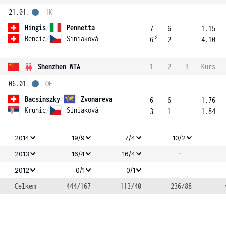
21.01.
1K
Hingis
/
Pennetta
7
6
1.15
3
Bencic
/
Siniaková
6
2
4.10
Shenzhen WTA
1
2
3
Kurs
06.01.
OF
Bacsinszky
/
Zvonareva
6
6
1.76
Krunic
/
Siniaková
3
1
1.84
2014
19/9
7/4
10/2
-
2013
16/4
16/4
-
2012
0/1
0/1
Celkem
444/167
113/40
236/88