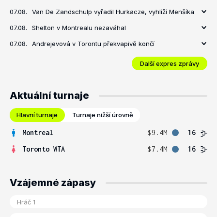
07.08.
Van De Zandschulp vyřadil Hurkacze, vyhlíží Menšíka
07.08.
Shelton v Montrealu nezaváhal
07.08.
Andrejevová v Torontu překvapivě končí
Další expres zprávy
Aktuální turnaje
Hlavní turnaje
Turnaje nižší úrovně
Montreal
$9.4M
16
Toronto WTA
$7.4M
16
Vzájemné zápasy