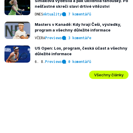
Siniaková vyděsila a pak uklidnila fanoušky. Po
nešťastné skreči slaví drtivé vítězství
DNES
Aktuality
7 komentářů
Masters v Kanadě: Kdy hrají Češi, výsledky,
program a všechny důležité informace
VČERA
Previews
3 komentáře
US Open: Los, program, česká účast a všechny
důležité informace
6. 8.
Previews
0 komentářů
Všechny články