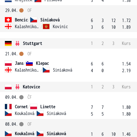
3
4
1.38
29.04.
OF
Bencic
/
Siniaková
6
3
12
1.72
Kalashnikova
/
Kovinic
3
6
10
1.89
Stuttgart
1
2
3
Kurs
21.04.
OF
Jans
/
Klepac
6
6
1.54
Kalashnikova
/
Siniaková
4
0
2.19
Katovice
1
2
3
Kurs
09.04.
ČF
Cornet
/
Linette
7
7
1.80
Koukalová
/
Siniaková
5
5
1.80
08.04.
OF
Koukalová
/
Siniaková
1
6
10
1.46