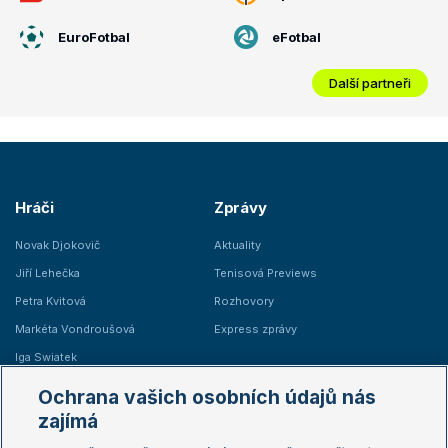
EuroFotbal
eFotbal
Další partneři
Hráči
Zprávy
Novak Djokovič
Aktuality
Jiří Lehečka
Tenisová Previews
Petra Kvitová
Rozhovory
Markéta Vondroušová
Express zprávy
Iga Swiatek
Marie Bouzková
Ochrana vašich osobních údajů nás
Žebříčky
Kalendář turnajů
zajímá