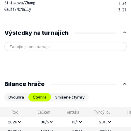
Siniaková
/
Zhang
1.34
Gauff
/
McNally
3.21
Výsledky na turnajích
Bilance hráče
Dvouhra
Čtyřhra
Smíšené čtyřhry
Rok
Celkem
Antuka
Tvrdý p.
H
2026
36/5
13/1
20/3