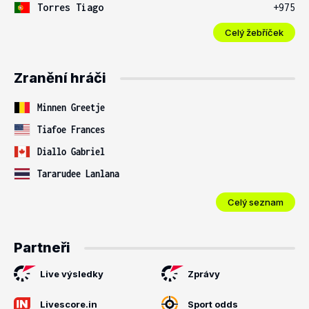
Torres Tiago
+975
Celý žebříček
Zranění hráči
Minnen Greetje
Tiafoe Frances
Diallo Gabriel
Tararudee Lanlana
Celý seznam
Partneři
Live výsledky
Zprávy
Livescore.in
Sport odds