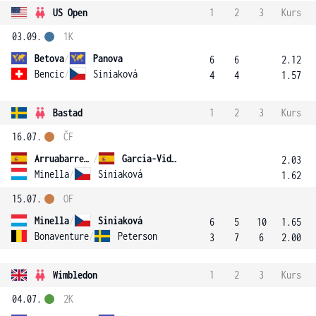
US Open
1
2
3
Kurs
03.09.
1K
Betova
/
Panova
6
6
2.12
Bencic
/
Siniaková
4
4
1.57
Bastad
1
2
3
Kurs
16.07.
ČF
Arruabarrena-Vecino
/
Garcia-Vidagany
2.03
Minella
/
Siniaková
1.62
15.07.
OF
Minella
/
Siniaková
6
5
10
1.65
Bonaventure
/
Peterson
3
7
6
2.00
Wimbledon
1
2
3
Kurs
04.07.
2K