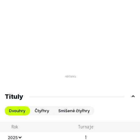
Tituly
Dvouhry
Čtyřhry
Smíšené čtyřhry
Rok
Turnaje
1
2025