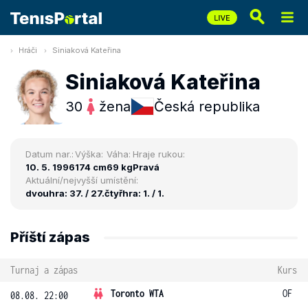
Hráči
Siniaková Kateřina
Siniaková Kateřina
30
žena
Česká republika
Datum nar.:
Výška:
Váha:
Hraje rukou:
10. 5. 1996
174 cm
69 kg
Pravá
Aktuální/nejvyšší umístění:
dvouhra: 37. / 27.
čtyřhra: 1. / 1.
Příští zápas
Turnaj a zápas
Kurs
Toronto WTA
OF
08.08. 22:00