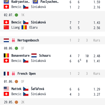
Kudryavtseva
/
Pavlyuchenkova
6
6
1.59
Bencic
/
Siniaková
1
2
2.16
02.07.
1K
Bencic
/
Siniaková
7
7
1.43
Liang
/
Olaru
5
5
2.56
Hertogenbosch
1
2
3
Kurs
08.06.
OF
Bonaventure
/
Schuurs
4
7
10
2.48
6
Bencic
/
Siniaková
6
6
8
1.41
French Open
1
2
3
Kurs
01.06.
OF
Mattek
/
Šafářová
6
6
1.29
Bencic
/
Siniaková
4
3
3.27
29.05.
2K