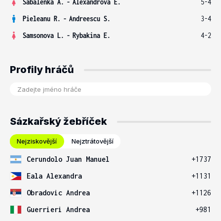
Sabalenka A.
-
Alexandrova E.
5-4
Pieleanu R.
-
Andreescu S.
3-4
Samsonova L.
-
Rybakina E.
4-2
Profily hráčů
Sázkařský žebříček
Nejziskovější
Nejztrátovější
Cerundolo Juan Manuel
+1737
Eala Alexandra
+1131
Obradovic Andrea
+1126
Guerrieri Andrea
+981