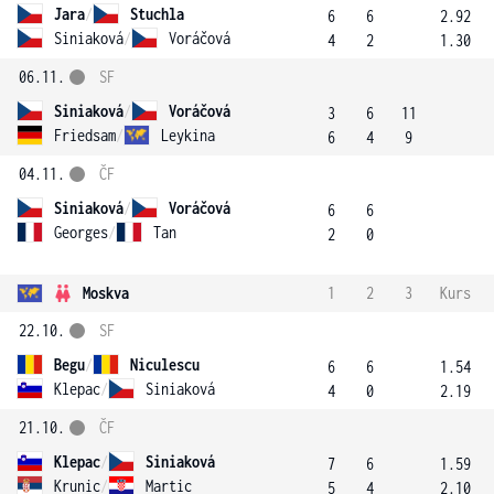
Jara
/
Stuchla
6
6
2.92
Siniaková
/
Voráčová
4
2
1.30
06.11.
SF
Siniaková
/
Voráčová
3
6
11
Friedsam
/
Leykina
6
4
9
04.11.
ČF
Siniaková
/
Voráčová
6
6
Georges
/
Tan
2
0
Moskva
1
2
3
Kurs
22.10.
SF
Begu
/
Niculescu
6
6
1.54
Klepac
/
Siniaková
4
0
2.19
21.10.
ČF
Klepac
/
Siniaková
7
6
1.59
Krunic
/
Martic
5
4
2.10