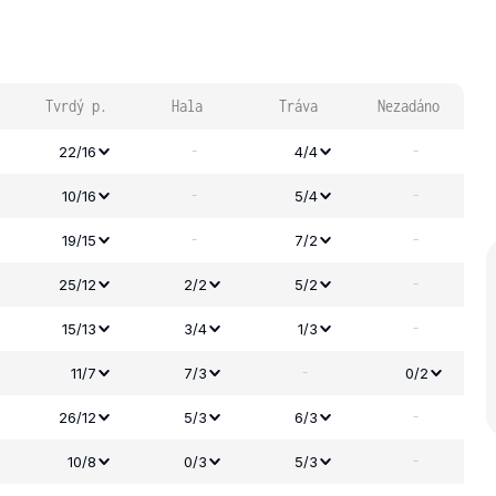
Tvrdý p.
Hala
Tráva
Nezadáno
-
-
22/16
4/4
-
-
10/16
5/4
-
-
19/15
7/2
-
25/12
2/2
5/2
-
15/13
3/4
1/3
-
11/7
7/3
0/2
-
26/12
5/3
6/3
-
10/8
0/3
5/3