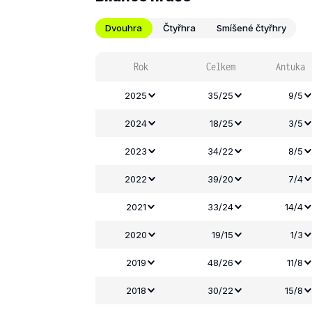
Dvouhra
Čtyřhra
Smíšené čtyřhry
Rok
Celkem
Antuka
2025
35/25
9/5
2024
18/25
3/5
2023
34/22
8/5
2022
39/20
7/4
2021
33/24
14/4
2020
19/15
1/3
2019
48/26
11/8
2018
30/22
15/8