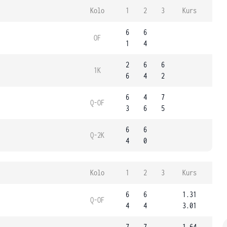
Kolo
1
2
3
Kurs
6
6
OF
1
4
2
6
6
1K
6
4
2
6
4
7
Q-OF
3
6
5
6
6
Q-2K
4
0
Kolo
1
2
3
Kurs
6
6
1.31
Q-OF
4
4
3.01
7
7
1.64