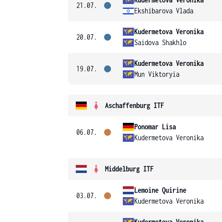
21.07.
Ekshibarova Vlada
Kudermetova Veronika
20.07.
Saidova Shakhlo
Kudermetova Veronika
19.07.
Mun Viktoryia
Aschaffenburg ITF
Ponomar Lisa
06.07.
Kudermetova Veronika
Middelburg ITF
Lemoine Quirine
03.07.
Kudermetova Veronika
Kudermetova Veronika