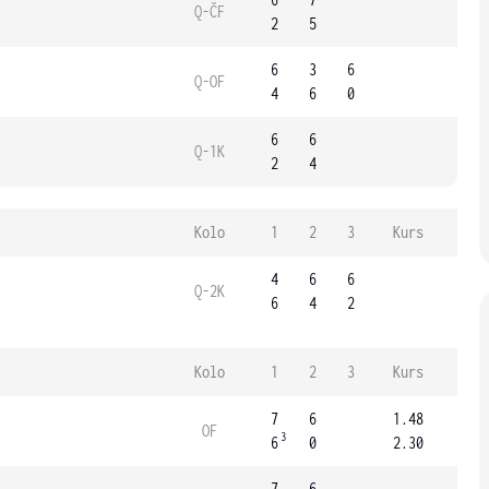
Q-ČF
2
5
6
3
6
Q-OF
4
6
0
6
6
Q-1K
2
4
Kolo
1
2
3
Kurs
4
6
6
Q-2K
6
4
2
Kolo
1
2
3
Kurs
7
6
1.48
OF
3
6
0
2.30
7
6