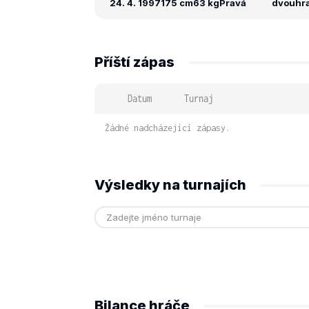
24. 4. 1997
175 cm
63 kg
Pravá
dvouhra:
Příští zápas
Datum
Turnaj
Žádné nadcházející zápasy.
Výsledky na turnajích
Bilance hráče