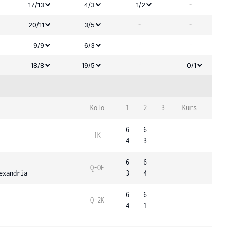
-
17/13
4/3
1/2
-
-
20/11
3/5
-
-
9/9
6/3
-
18/8
19/5
0/1
Kolo
1
2
3
Kurs
6
6
1K
4
3
6
6
Q-OF
exandria
3
4
6
6
Q-2K
4
1