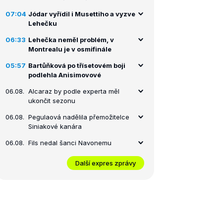
07:04
Jódar vyřídil i Musettiho a vyzve
Lehečku
06:33
Lehečka neměl problém, v
Montrealu je v osmifinále
05:57
Bartůňková po třísetovém boji
podlehla Anisimovové
06.08.
Alcaraz by podle experta měl
ukončit sezonu
06.08.
Pegulaová nadělila přemožitelce
Siniakové kanára
06.08.
Fils nedal šanci Navonemu
Další expres zprávy