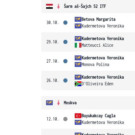
Šarm aš-Šajch 52 ITF
Betova Margarita
30.10.
Kudermetova Veronika
Kudermetova Veronika
29.10.
Matteucci Alice
Kudermetova Veronika
27.10.
Monova Polina
Kudermetova Veronika
26.10.
D'Oliveira Eden
Moskva
Buyukakcay Cagla
12.10.
Kudermetova Veronika
Kudermetova Veronika