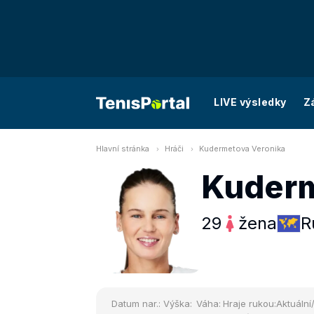
LIVE výsledky
Z
Hlavní stránka
Hráči
Kudermetova Veronika
Kuderm
29
žena
R
Datum nar.:
Výška:
Váha:
Hraje rukou:
Aktuální