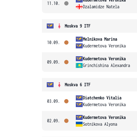
11.10.
Dzalamidze Natela
Moskva 9 ITF
Melnikova Marina
10.09.
Kudermetova Veronika
Kudermetova Veronika
09.09.
Grinchishina Alexandra
Moskva 6 ITF
Diatchenko Vitalia
03.09.
Kudermetova Veronika
Kudermetova Veronika
02.09.
Sotnikova Alyona