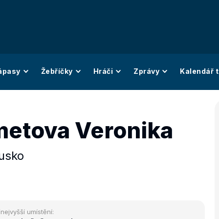
ápasy
Žebříčky
Hráči
Zprávy
Kalendář t
etova Veronika
usko
/nejvyšší umístění: