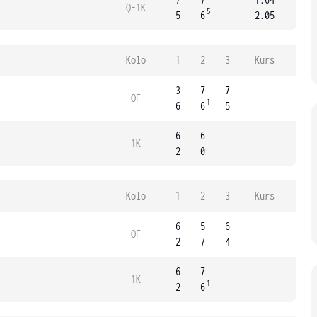
Q-1K
5
5
6
2.05
Kolo
1
2
3
Kurs
3
7
7
OF
1
6
6
5
6
6
1K
2
0
Kolo
1
2
3
Kurs
6
5
6
OF
2
7
4
6
7
1K
1
2
6