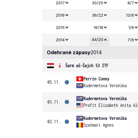
2017
30/25
8/7
2016
36/22
13/6
2015
16/18
1/6
44/20
2014
7/6
Odehrané zápasy
2014
Šarm aš-Šajch 53 ITF
Perrin Conny
05.11.
Kudermetova Veronika
Kudermetova Veronika
03.11.
Profit Elizabeth Anita Al
Kudermetova Veronika
02.11.
Szatmari Agnes