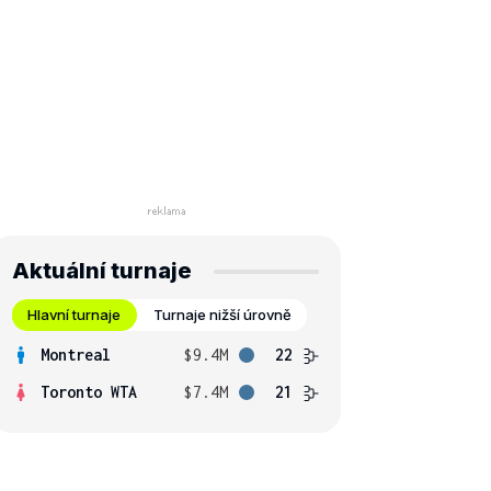
Aktuální turnaje
Hlavní turnaje
Turnaje nižší úrovně
Montreal
$9.4M
22
Toronto WTA
$7.4M
21