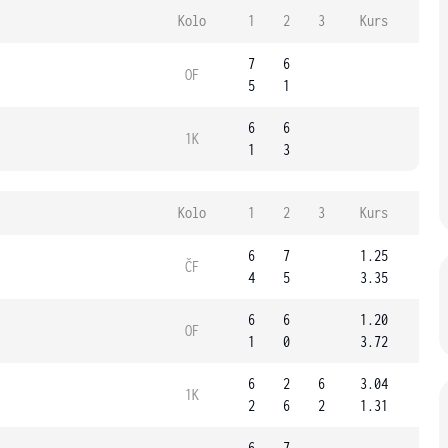
Kolo
1
2
3
Kurs
7
6
OF
5
1
6
6
1K
1
3
Kolo
1
2
3
Kurs
6
7
1.25
ČF
4
5
3.35
6
6
1.20
OF
1
0
3.72
6
2
6
3.04
1K
2
6
2
1.31
6
7