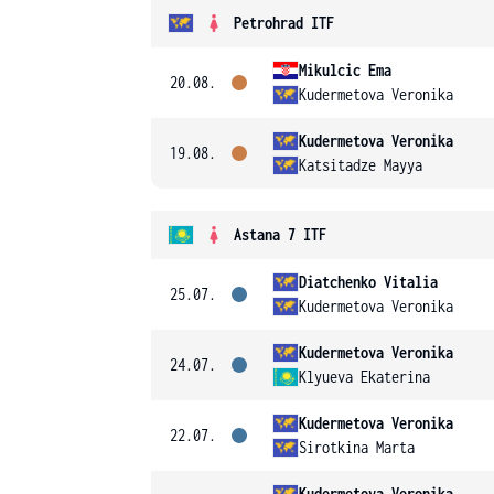
Petrohrad ITF
Mikulcic Ema
20.08.
Kudermetova Veronika
Kudermetova Veronika
19.08.
Katsitadze Mayya
Astana 7 ITF
Diatchenko Vitalia
25.07.
Kudermetova Veronika
Kudermetova Veronika
24.07.
Klyueva Ekaterina
Kudermetova Veronika
22.07.
Sirotkina Marta
Kudermetova Veronika