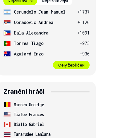
Nejziskovější
Nejztrátovější
Cerundolo Juan Manuel
+1737
Obradovic Andrea
+1126
Eala Alexandra
+1091
Torres Tiago
+975
Aguiard Enzo
+936
Celý žebříček
Zranění hráči
Minnen Greetje
Tiafoe Frances
Diallo Gabriel
Tararudee Lanlana