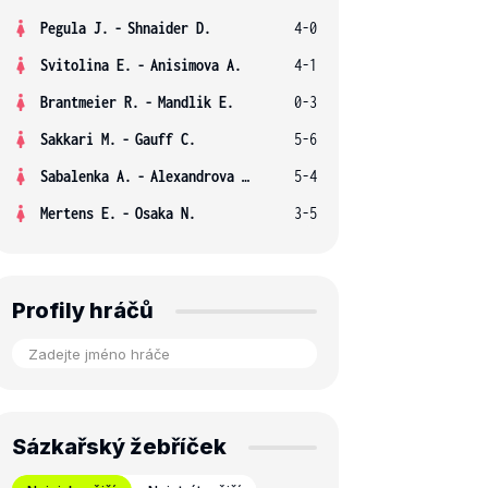
Pegula J.
-
Shnaider D.
4-0
Svitolina E.
-
Anisimova A.
4-1
Brantmeier R.
-
Mandlik E.
0-3
Sakkari M.
-
Gauff C.
5-6
Sabalenka A.
-
Alexandrova E.
5-4
Mertens E.
-
Osaka N.
3-5
Profily hráčů
Sázkařský žebříček