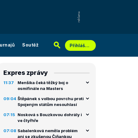
urnajů
Soutěž
Přihlášení
Expres zprávy
11:37
Menšíka čeká těžký boj o
osmifinále na Masters
09:04
Štěpánek s volbou povrchu proti
Spojeným státům nesouhlasí
07:15
Nosková s Bouzkovou dohrály i
ve čtyřhře
07:08
Sabalenková neměla problém
ani se zkušenou Číňankou