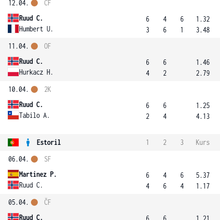
12.04.
ČF
Ruud C.
6
4
6
1.32
Humbert U.
3
6
1
3.48
11.04.
OF
Ruud C.
6
6
1.46
Hurkacz H.
4
2
2.79
10.04.
2K
Ruud C.
6
6
1.25
Tabilo A.
2
4
4.13
Estoril
1
2
3
Kurs
06.04.
SF
Martinez P.
6
4
6
5.37
Ruud C.
4
6
4
1.17
05.04.
ČF
Ruud C.
6
6
1.21