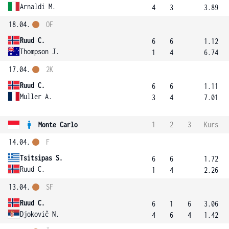
Arnaldi M.
4
3
3.89
18.04.
OF
Ruud C.
6
6
1.12
Thompson J.
1
4
6.74
17.04.
2K
Ruud C.
6
6
1.11
Muller A.
3
4
7.01
Monte Carlo
1
2
3
Kurs
14.04.
F
Tsitsipas S.
6
6
1.72
Ruud C.
1
4
2.26
13.04.
SF
Ruud C.
6
1
6
3.06
Djokovič N.
4
6
4
1.42