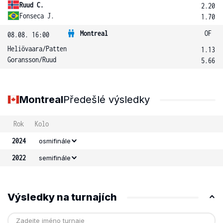
Ruud C.
2.20
Fonseca J.
1.70
Montreal
OF
08.08. 16:00
Heliövaara
/
Patten
1.13
Goransson
/
Ruud
5.66
Montreal
Předešlé výsledky
Rok
Kolo
2024
osmifinále
2022
semifinále
Výsledky na turnajích