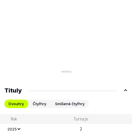
Tituly
Dvouhry
Čtyřhry
Smíšené čtyřhry
Rok
Turnaje
2
2025