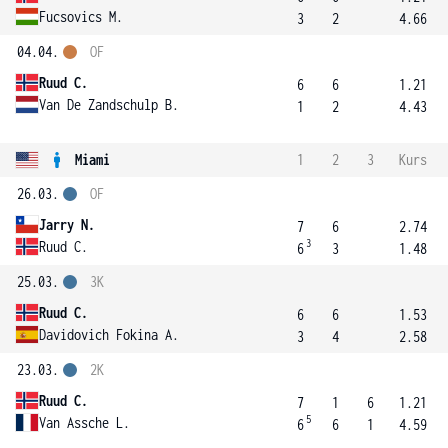
Fucsovics M.
3
2
4.66
04.04.
OF
Ruud C.
6
6
1.21
Van De Zandschulp B.
1
2
4.43
Miami
1
2
3
Kurs
26.03.
OF
Jarry N.
7
6
2.74
3
Ruud C.
6
3
1.48
25.03.
3K
Ruud C.
6
6
1.53
Davidovich Fokina A.
3
4
2.58
23.03.
2K
Ruud C.
7
1
6
1.21
5
Van Assche L.
6
6
1
4.59