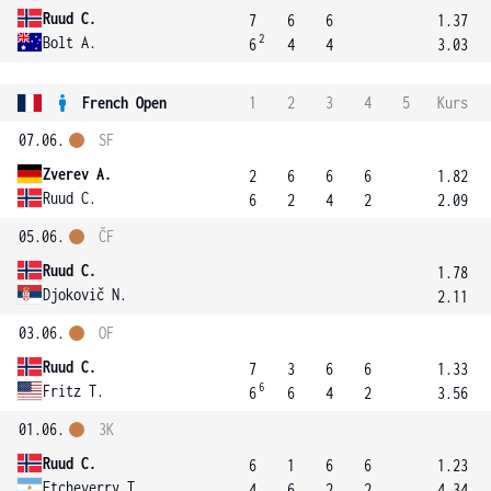
Ruud C.
7
6
6
1.37
2
Bolt A.
6
4
4
3.03
French Open
1
2
3
4
5
Kurs
07.06.
SF
Zverev A.
2
6
6
6
1.82
Ruud C.
6
2
4
2
2.09
05.06.
ČF
Ruud C.
1.78
Djokovič N.
2.11
03.06.
OF
Ruud C.
7
3
6
6
1.33
6
Fritz T.
6
6
4
2
3.56
01.06.
3K
Ruud C.
6
1
6
6
1.23
Etcheverry T.
4
6
2
2
4.34