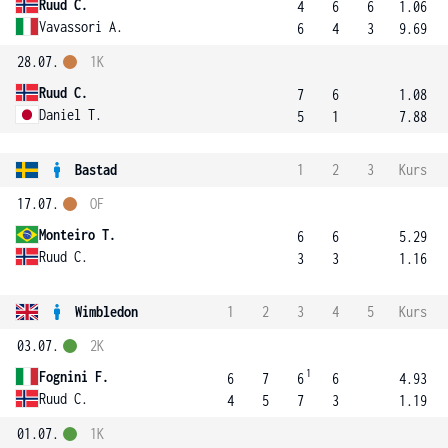
Ruud C.
4
6
6
1.06
Vavassori A.
6
4
3
9.69
28.07.
1K
Ruud C.
7
6
1.08
Daniel T.
5
1
7.88
Bastad
1
2
3
Kurs
17.07.
OF
Monteiro T.
6
6
5.29
Ruud C.
3
3
1.16
Wimbledon
1
2
3
4
5
Kurs
03.07.
2K
1
Fognini F.
6
7
6
6
4.93
Ruud C.
4
5
7
3
1.19
01.07.
1K