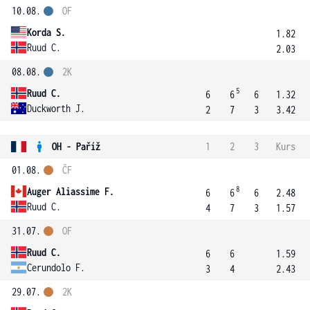
10.08.
OF
Korda S.
1.82
Ruud C.
2.03
08.08.
2K
5
Ruud C.
6
6
6
1.32
Duckworth J.
2
7
3
3.42
OH - Paříž
1
2
3
Kurs
01.08.
ČF
8
Auger Aliassime F.
6
6
6
2.48
Ruud C.
4
7
3
1.57
31.07.
OF
Ruud C.
6
6
1.59
Cerundolo F.
3
4
2.43
29.07.
2K