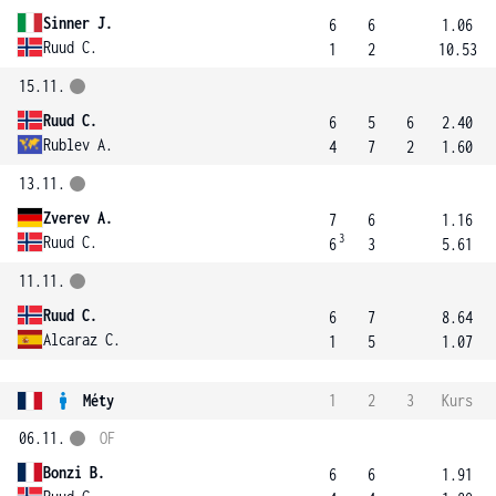
Sinner J.
6
6
1.06
Ruud C.
1
2
10.53
15.11.
Ruud C.
6
5
6
2.40
Rublev A.
4
7
2
1.60
13.11.
Zverev A.
7
6
1.16
3
Ruud C.
6
3
5.61
11.11.
Ruud C.
6
7
8.64
Alcaraz C.
1
5
1.07
Méty
1
2
3
Kurs
06.11.
OF
Bonzi B.
6
6
1.91