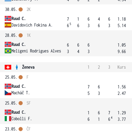
30.05.
2K
Ruud C.
7
1
6
4
6
1.18
5
Davidovich Fokina A.
6
6
3
6
3
5.14
28.05.
1K
Ruud C.
6
6
6
1.05
Meligeni Rodrigues Alves F.
3
4
3
9.66
Ženeva
1
2
3
Kurs
25.05.
F
Ruud C.
7
6
1.56
Macháč T.
5
3
2.47
25.05.
SF
Ruud C.
1
6
7
1.29
4
Cobolli F.
6
1
6
3.77
23.05.
ČF