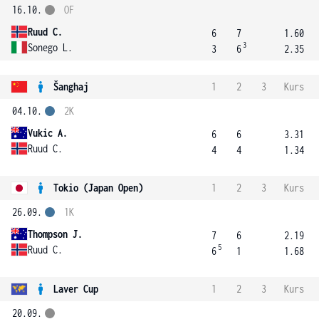
16.10.
OF
Ruud C.
6
7
1.60
3
Sonego L.
3
6
2.35
Šanghaj
1
2
3
Kurs
04.10.
2K
Vukic A.
6
6
3.31
Ruud C.
4
4
1.34
Tokio (Japan Open)
1
2
3
Kurs
26.09.
1K
Thompson J.
7
6
2.19
5
Ruud C.
6
1
1.68
Laver Cup
1
2
3
Kurs
20.09.