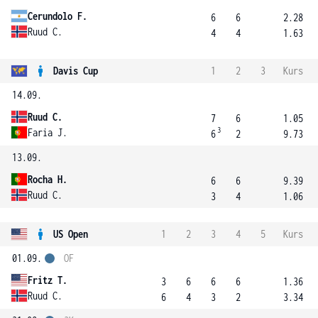
Cerundolo F.
6
6
2.28
Ruud C.
4
4
1.63
Davis Cup
1
2
3
Kurs
14.09.
Ruud C.
7
6
1.05
3
Faria J.
6
2
9.73
13.09.
Rocha H.
6
6
9.39
Ruud C.
3
4
1.06
US Open
1
2
3
4
5
Kurs
01.09.
OF
Fritz T.
3
6
6
6
1.36
Ruud C.
6
4
3
2
3.34