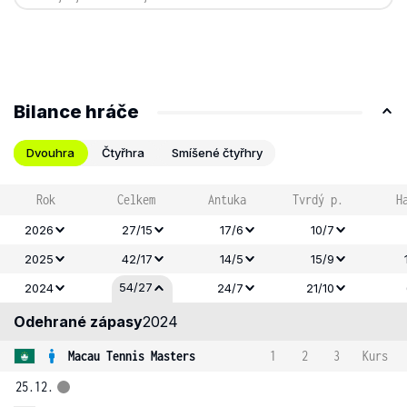
Bilance hráče
Dvouhra
Čtyřhra
Smíšené čtyřhry
Rok
Celkem
Antuka
Tvrdý p.
H
2026
27/15
17/6
10/7
2025
42/17
14/5
15/9
54/27
2024
24/7
21/10
Odehrané zápasy
2024
Macau Tennis Masters
1
2
3
Kurs
25.12.