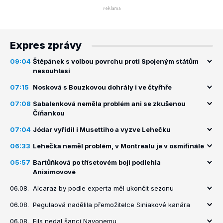
Expres zprávy
09:04
Štěpánek s volbou povrchu proti Spojeným státům
nesouhlasí
07:15
Nosková s Bouzkovou dohrály i ve čtyřhře
07:08
Sabalenková neměla problém ani se zkušenou
Číňankou
07:04
Jódar vyřídil i Musettiho a vyzve Lehečku
06:33
Lehečka neměl problém, v Montrealu je v osmifinále
05:57
Bartůňková po třísetovém boji podlehla
Anisimovové
06.08.
Alcaraz by podle experta měl ukončit sezonu
06.08.
Pegulaová nadělila přemožitelce Siniakové kanára
06.08.
Fils nedal šanci Navonemu