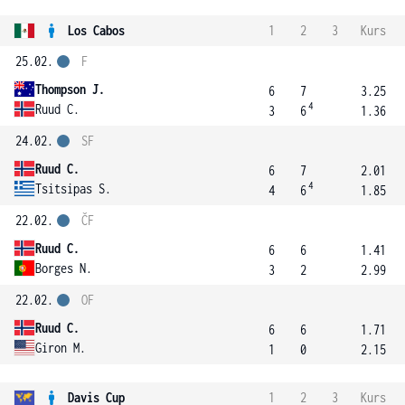
Los Cabos
1
2
3
Kurs
25.02.
F
Thompson J.
6
7
3.25
4
Ruud C.
3
6
1.36
24.02.
SF
Ruud C.
6
7
2.01
4
Tsitsipas S.
4
6
1.85
22.02.
ČF
Ruud C.
6
6
1.41
Borges N.
3
2
2.99
22.02.
OF
Ruud C.
6
6
1.71
Giron M.
1
0
2.15
Davis Cup
1
2
3
Kurs