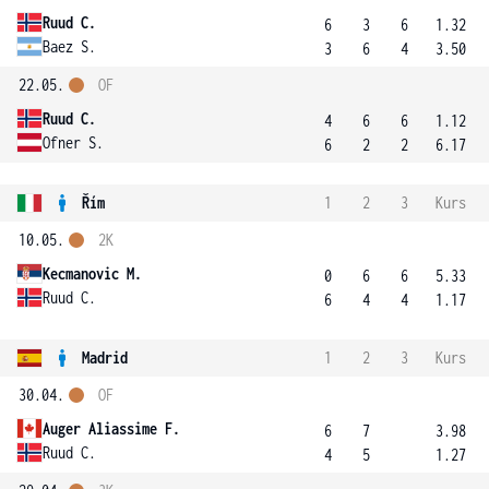
Ruud C.
6
3
6
1.32
Baez S.
3
6
4
3.50
22.05.
OF
Ruud C.
4
6
6
1.12
Ofner S.
6
2
2
6.17
Řím
1
2
3
Kurs
10.05.
2K
Kecmanovic M.
0
6
6
5.33
Ruud C.
6
4
4
1.17
Madrid
1
2
3
Kurs
30.04.
OF
Auger Aliassime F.
6
7
3.98
Ruud C.
4
5
1.27