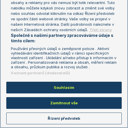
Soutěž
obsahy a reklamy pro vás nemusí být tolik relevantní. Tuto
nabídku můžete kdykoli znovu zobrazit a změnit své volby
nebo souhlas odvolat kliknutím na odkaz Řízení předvoleb
Soutěžte o
ve spodní části webové stránky. Vaše volby se projeví v
10.000 korun!
našem Internetová stránka. Další podrobnosti naleznete v
našich Zásadách ochrany osobních údajů.
Třetí strany
Společně s našimi partnery zpracováváme údaje s
tímto cílem:
Používání přesných údajů o zeměpisné poloze . Aktivní
vyhledávání identifikačních údajů v rámci specifických
vlastností zařízení . Ukládání a/nebo přístup k informacím v
Zajímavé zápasy
zařízení . Personalizovaná reklama a obsah, měření reklam
a obsahu, průzkum publika a rozvoj služeb .
Zápas
H2H
Seznam partnerů (dodavatelů)
Pegula J.
-
Shnaider D.
4-0
Souhlasím
Svitolina E.
-
Anisimova A.
4-1
Brantmeier R.
-
Mandlik E.
0-3
Zamítnout vše
Sakkari M.
-
Gauff C.
5-6
Řízení předvoleb
Sabalenka A.
-
Alexandrova E.
5-4