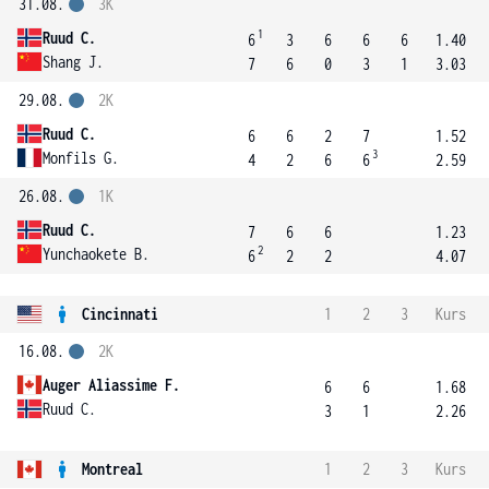
31.08.
3K
1
Ruud C.
6
3
6
6
6
1.40
Shang J.
7
6
0
3
1
3.03
29.08.
2K
Ruud C.
6
6
2
7
1.52
3
Monfils G.
4
2
6
6
2.59
26.08.
1K
Ruud C.
7
6
6
1.23
2
Yunchaokete B.
6
2
2
4.07
Cincinnati
1
2
3
Kurs
16.08.
2K
Auger Aliassime F.
6
6
1.68
Ruud C.
3
1
2.26
Montreal
1
2
3
Kurs