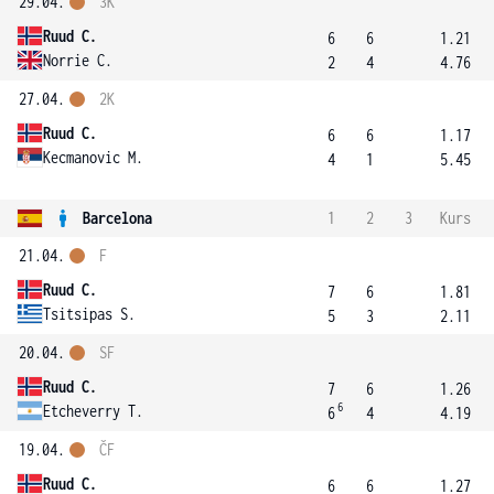
29.04.
3K
Ruud C.
6
6
1.21
Norrie C.
2
4
4.76
27.04.
2K
Ruud C.
6
6
1.17
Kecmanovic M.
4
1
5.45
Barcelona
1
2
3
Kurs
21.04.
F
Ruud C.
7
6
1.81
Tsitsipas S.
5
3
2.11
20.04.
SF
Ruud C.
7
6
1.26
6
Etcheverry T.
6
4
4.19
19.04.
ČF
Ruud C.
6
6
1.27