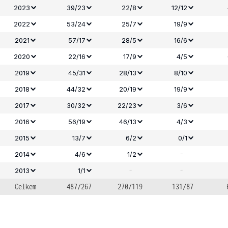
2023
39/23
22/8
12/12
2022
53/24
25/7
19/9
2021
57/17
28/5
16/6
2020
22/16
17/9
4/5
2019
45/31
28/13
8/10
2018
44/32
20/19
19/9
2017
30/32
22/23
3/6
2016
56/19
46/13
4/3
2015
13/7
6/2
0/1
-
2014
4/6
1/2
-
-
2013
1/1
Celkem
487/267
270/119
131/87