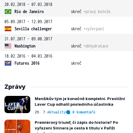
20.02.2018 - 07.03.2018
Rio de Janeiro
skreč -
pravý kotník
05.09.2017 - 12.09.2017
Sevilla challenger
skreč -
vyčerpání
31.07.2017 - 09.08.2017
Washington
skreč -
dehydratace
18.02.2016 - 04.03.2016
Futures 2016
skreč
Zprávy
Menšíkův tým je konečně kompletní. Prestižní
Laver Cup odhalil posledního účastníka
29. 7.
Aktuality
0 komentářů
Premiérový triumf, či zápis do historie? Po
vyřazení Sinnera je cesta k titulu v Paříži