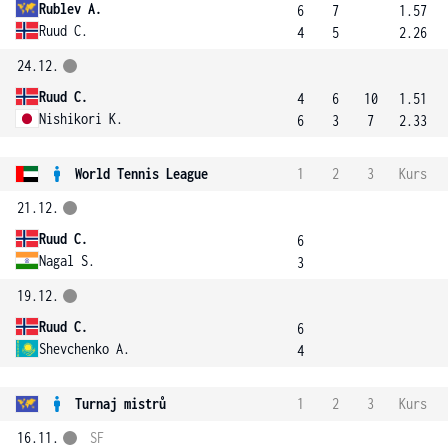
Rublev A.
6
7
1.57
Ruud C.
4
5
2.26
24.12.
Ruud C.
4
6
10
1.51
Nishikori K.
6
3
7
2.33
World Tennis League
1
2
3
Kurs
21.12.
Ruud C.
6
Nagal S.
3
19.12.
Ruud C.
6
Shevchenko A.
4
Turnaj mistrů
1
2
3
Kurs
16.11.
SF