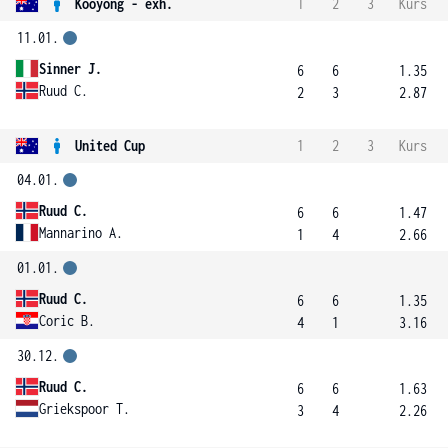
Kooyong - exh.
1
2
3
Kurs
11.01.
Sinner J.
6
6
1.35
Ruud C.
2
3
2.87
United Cup
1
2
3
Kurs
04.01.
Ruud C.
6
6
1.47
Mannarino A.
1
4
2.66
01.01.
Ruud C.
6
6
1.35
Coric B.
4
1
3.16
30.12.
Ruud C.
6
6
1.63
Griekspoor T.
3
4
2.26