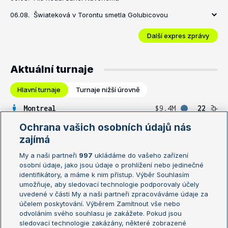
06.08.
Šwiateková v Torontu smetla Golubicovou
Další expres zprávy
Aktuální turnaje
Hlavní turnaje
Turnaje nižší úrovně
Montreal
$9.4M
22
Ochrana vašich osobních údajů nás
Toronto WTA
$7.4M
21
zajímá
My a naši partneři
997
ukládáme do vašeho zařízení
Vzájemné zápasy
osobní údaje, jako jsou údaje o prohlížení nebo jedinečné
identifikátory, a máme k nim přístup. Výběr Souhlasím
umožňuje, aby sledovací technologie podporovaly účely
uvedené v části My a naši partneři zpracováváme údaje za
účelem poskytování. Výběrem Zamítnout vše nebo
odvoláním svého souhlasu je zakážete. Pokud jsou
sledovací technologie zakázány, některé zobrazené