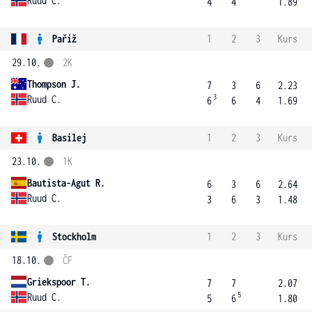
Ruud C.
4
4
1.89
Paříž
1
2
3
Kurs
29.10.
2K
Thompson J.
7
3
6
2.23
3
Ruud C.
6
6
4
1.69
Basilej
1
2
3
Kurs
23.10.
1K
Bautista-Agut R.
6
3
6
2.64
Ruud C.
3
6
3
1.48
Stockholm
1
2
3
Kurs
18.10.
ČF
Griekspoor T.
7
7
2.07
5
Ruud C.
5
6
1.80