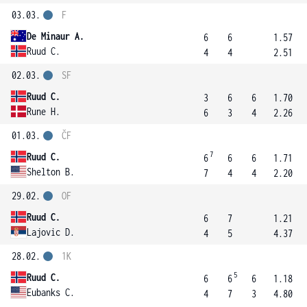
03.03.
F
De Minaur A.
6
6
1.57
Ruud C.
4
4
2.51
02.03.
SF
Ruud C.
3
6
6
1.70
Rune H.
6
3
4
2.26
01.03.
ČF
7
Ruud C.
6
6
6
1.71
Shelton B.
7
4
4
2.20
29.02.
OF
Ruud C.
6
7
1.21
Lajovic D.
4
5
4.37
28.02.
1K
5
Ruud C.
6
6
6
1.18
Eubanks C.
4
7
3
4.80