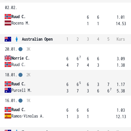
02.02.
Ruud C.
6
6
1.01
Rocens M.
1
1
14.53
Australian Open
1
2
3
4
5
Kurs
20.01.
3K
7
Norrie C.
6
6
6
6
3.09
Ruud C.
4
7
4
3
1.38
18.01.
2K
5
Ruud C.
6
6
6
3
7
1.17
7
Purcell M.
3
7
3
6
6
5.38
16.01.
1K
Ruud C.
6
6
6
1.03
Ramos-Vinolas A.
1
3
1
12.13