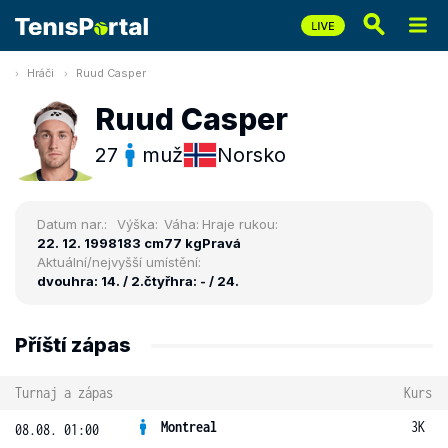
Hráči
Ruud Casper
Ruud Casper
27
muž
Norsko
Datum nar.:
Výška:
Váha:
Hraje rukou:
22. 12. 1998
183 cm
77 kg
Pravá
Aktuální/nejvyšší umístění:
dvouhra: 14. / 2.
čtyřhra: - / 24.
Příští zápas
Turnaj a zápas
Kurs
Montreal
3K
08.08. 01:00