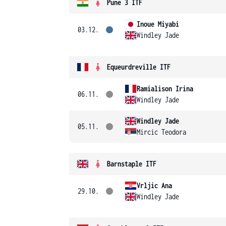
Pune 3 ITF
Inoue Miyabi
03.12.
Windley Jade
Equeurdreville ITF
Ramialison Irina
06.11.
Windley Jade
Windley Jade
05.11.
Mircic Teodora
Barnstaple ITF
Vrljic Ana
29.10.
Windley Jade