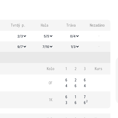
Tvrdý p.
Hala
Tráva
Nezadáno
-
2/3
5/5
0/4
-
9/7
7/10
1/3
Kolo
1
2
3
Kurs
6
2
6
OF
4
6
4
6
1
7
1K
2
3
6
6