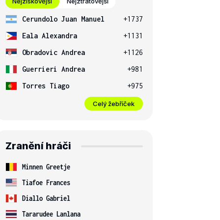
Nejziskovější
Nejztrátovější
Cerundolo Juan Manuel
+1737
Eala Alexandra
+1131
Obradovic Andrea
+1126
Guerrieri Andrea
+981
Torres Tiago
+975
Celý žebříček
Zranění hráči
Minnen Greetje
Tiafoe Frances
Diallo Gabriel
Tararudee Lanlana