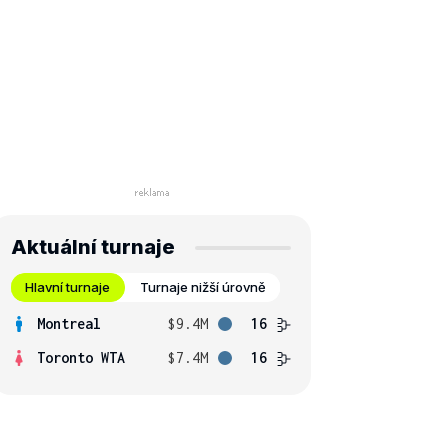
Aktuální turnaje
Hlavní turnaje
Turnaje nižší úrovně
Montreal
$9.4M
16
Toronto WTA
$7.4M
16