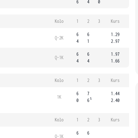
6
4
0
Kolo
1
2
3
Kurs
6
6
1.29
Q-2K
4
1
2.97
6
6
1.97
Q-1K
4
4
1.66
Kolo
1
2
3
Kurs
6
7
1.44
1K
5
0
6
2.40
Kolo
1
2
3
Kurs
6
6
Q-1K