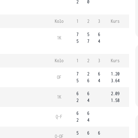
2
0
Kolo
1
2
3
Kurs
7
5
6
1K
5
7
4
Kolo
1
2
3
Kurs
7
2
6
1.20
OF
5
6
4
3.64
6
6
2.09
1K
2
4
1.58
6
6
Q-F
2
4
5
6
6
Q-OF