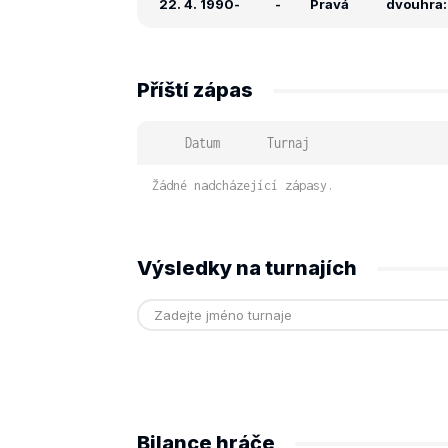
22. 4. 1990
-
-
Pravá
dvouhra: 
Příští zápas
Datum
Turnaj
Žádné nadcházející zápasy.
Výsledky na turnajích
Bilance hráče