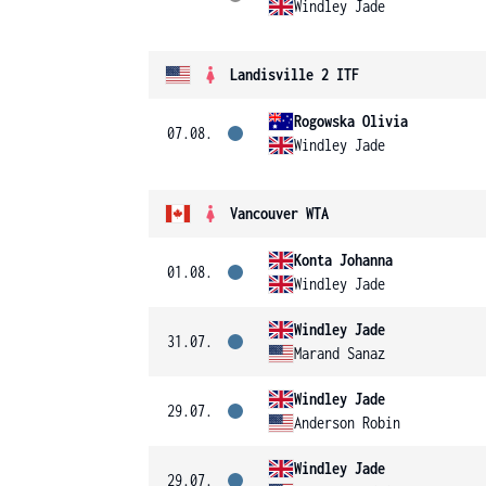
Windley Jade
Landisville 2 ITF
Rogowska Olivia
07.08.
Windley Jade
Vancouver WTA
Konta Johanna
01.08.
Windley Jade
Windley Jade
31.07.
Marand Sanaz
Windley Jade
29.07.
Anderson Robin
Windley Jade
29.07.