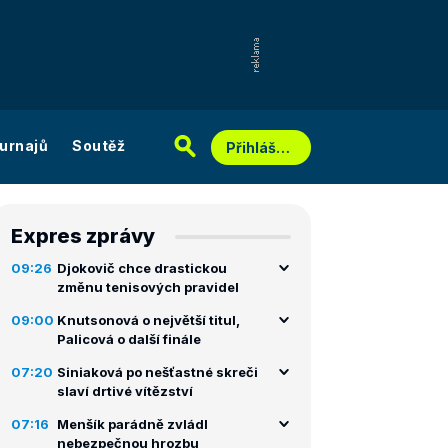
urnajů
Soutěž
Přihlášení
Expres zprávy
09:26
Djokovič chce drastickou
změnu tenisových pravidel
09:00
Knutsonová o největší titul,
Palicová o další finále
07:20
Siniaková po nešťastné skreči
slaví drtivé vítězství
07:16
Menšík parádně zvládl
nebezpečnou hrozbu