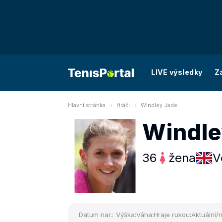
LIVE výsledky
Z
Hlavní stránka
Hráči
Windley Jade
Windle
36
žena
V
Datum nar.:
Výška:
Váha:
Hraje rukou:
Aktuální/n