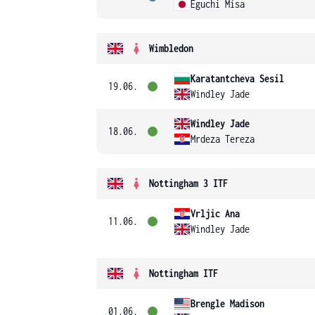
Eguchi Misa
Wimbledon
Karatantcheva Sesil
19.06.
Windley Jade
Windley Jade
18.06.
Mrdeza Tereza
Nottingham 3 ITF
Vrljic Ana
11.06.
Windley Jade
Nottingham ITF
Brengle Madison
01.06.