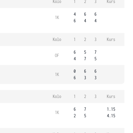
Kolo
1
2
3
Kurs
4
6
6
1K
6
4
4
Kolo
1
2
3
Kurs
6
5
7
OF
4
7
5
0
6
6
1K
6
3
3
Kolo
1
2
3
Kurs
6
7
1.15
1K
2
5
4.15