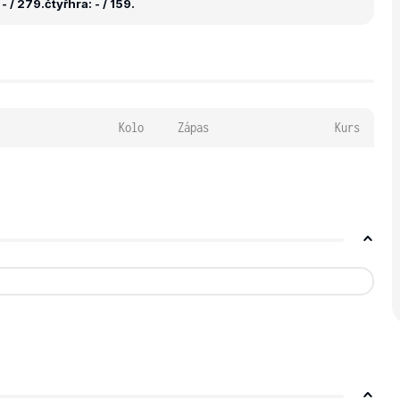
- / 279.
čtyřhra: - / 159.
Kolo
Zápas
Kurs