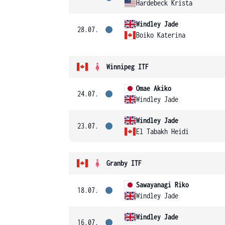
Hardebeck Krista
Windley Jade
28.07.
Boiko Katerina
Winnipeg ITF
Omae Akiko
24.07.
Windley Jade
Windley Jade
23.07.
El Tabakh Heidi
Granby ITF
Sawayanagi Riko
18.07.
Windley Jade
Windley Jade
16.07.