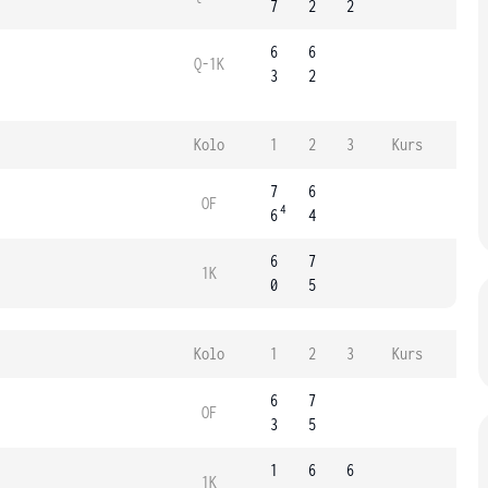
7
2
2
6
6
Q-1K
3
2
Kolo
1
2
3
Kurs
7
6
OF
4
6
4
6
7
1K
0
5
Kolo
1
2
3
Kurs
6
7
OF
3
5
1
6
6
1K