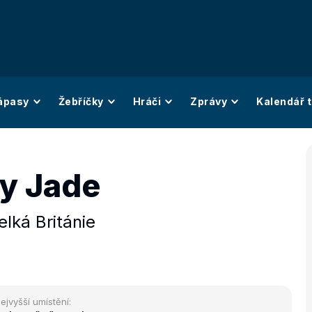
ápasy
Žebříčky
Hráči
Zprávy
Kalendář t
y Jade
elká Británie
ejvyšší umístění: