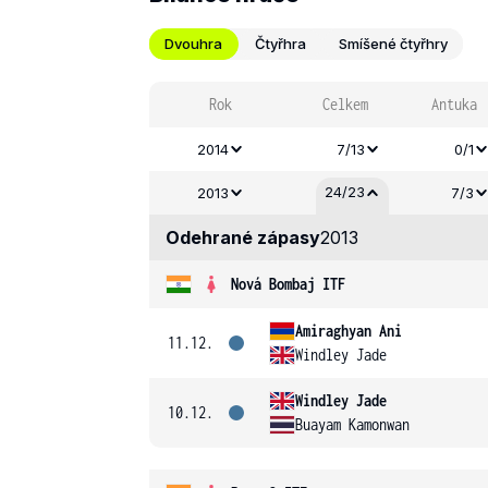
Dvouhra
Čtyřhra
Smíšené čtyřhry
Rok
Celkem
Antuka
2014
7/13
0/1
24/23
2013
7/3
Odehrané zápasy
2013
Nová Bombaj ITF
Amiraghyan Ani
11.12.
Windley Jade
Windley Jade
10.12.
Buayam Kamonwan