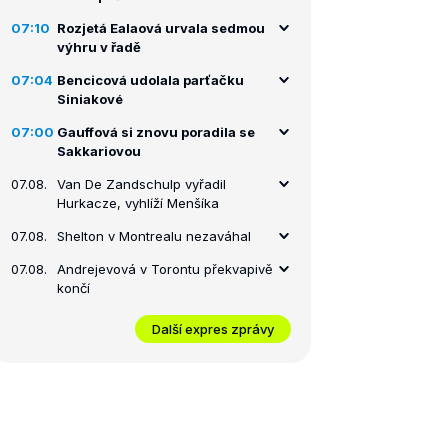
07:10
Rozjetá Ealaová urvala sedmou
výhru v řadě
07:04
Bencicová udolala parťačku
Siniakové
07:00
Gauffová si znovu poradila se
Sakkariovou
07.08.
Van De Zandschulp vyřadil
Hurkacze, vyhlíží Menšíka
07.08.
Shelton v Montrealu nezaváhal
07.08.
Andrejevová v Torontu překvapivě
končí
Další expres zprávy