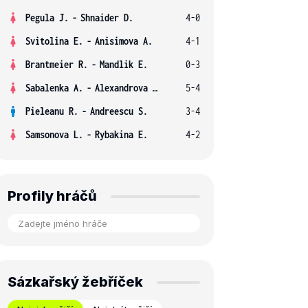
Pegula J.
-
Shnaider D.
4-0
Svitolina E.
-
Anisimova A.
4-1
Brantmeier R.
-
Mandlik E.
0-3
Sabalenka A.
-
Alexandrova E.
5-4
Pieleanu R.
-
Andreescu S.
3-4
Samsonova L.
-
Rybakina E.
4-2
Profily hráčů
Sázkařský žebříček