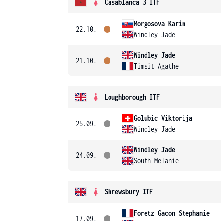
Casablanca 3 ITF
Morgosova Karin
22.10.
Windley Jade
Windley Jade
21.10.
Timsit Agathe
Loughborough ITF
Golubic Viktorija
25.09.
Windley Jade
Windley Jade
24.09.
South Melanie
Shrewsbury ITF
Foretz Gacon Stephanie
17.09.