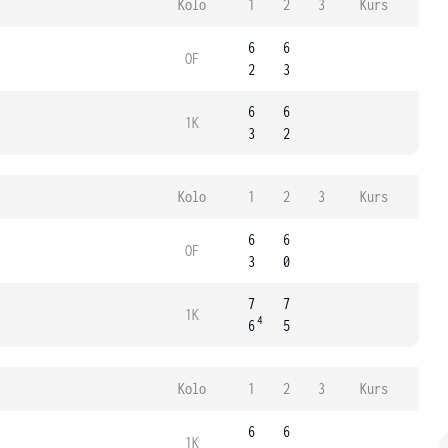
Kolo
1
2
3
Kurs
6
6
OF
2
3
6
6
1K
3
2
Kolo
1
2
3
Kurs
6
6
OF
3
0
7
7
1K
4
6
5
Kolo
1
2
3
Kurs
6
6
1K