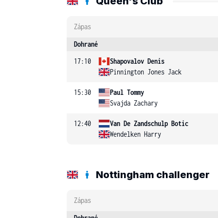
Queen's Club
Zápas
Dohrané
17:10
Shapovalov Denis
Pinnington Jones Jack
15:30
Paul Tommy
Svajda Zachary
12:40
Van De Zandschulp Botic
Wendelken Harry
Nottingham challenger
Zápas
Dohrané