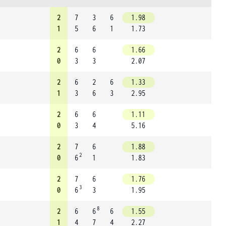
2
7
3
6
1.98
1
5
6
1
1.73
2
6
6
1.66
0
3
3
2.07
2
6
2
6
1.33
1
3
6
3
2.95
2
6
6
1.11
0
3
4
5.16
2
7
6
1.88
2
0
6
1
1.83
2
7
6
1.76
3
0
6
3
1.95
8
2
6
6
6
1.55
1
4
7
4
2.27