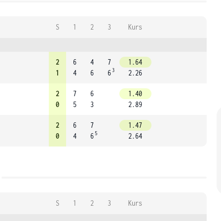
S
1
2
3
Kurs
2
6
4
7
1.64
3
1
4
6
6
2.26
2
7
6
1.40
0
5
3
2.89
2
6
7
1.47
5
0
4
6
2.64
S
1
2
3
Kurs