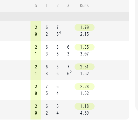
S
1
2
3
Kurs
2
6
7
1.70
4
0
2
6
2.15
2
6
3
6
1.35
1
3
6
3
3.07
2
6
3
7
2.51
2
1
3
6
6
1.52
2
7
6
2.28
0
5
4
1.62
2
6
6
1.18
0
2
4
4.69