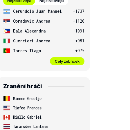
Nejziskovější
Nejztrátovější
Cerundolo Juan Manuel
+1737
Obradovic Andrea
+1126
Eala Alexandra
+1091
Guerrieri Andrea
+981
Torres Tiago
+975
Celý žebříček
Zranění hráči
Minnen Greetje
Tiafoe Frances
Diallo Gabriel
Tararudee Lanlana