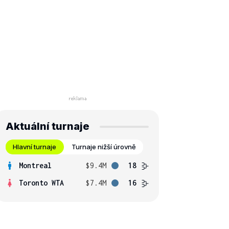
Aktuální turnaje
Hlavní turnaje
Turnaje nižší úrovně
Montreal
$9.4M
18
Toronto WTA
$7.4M
16