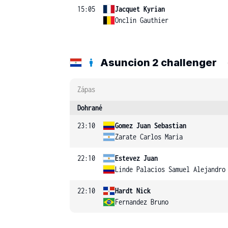
15:05
Jacquet Kyrian
Onclin Gauthier
Asuncion 2 challenger
Zápas
Dohrané
23:10
Gomez Juan Sebastian
Zarate Carlos Maria
22:10
Estevez Juan
Linde Palacios Samuel Alejandro
22:10
Hardt Nick
Fernandez Bruno