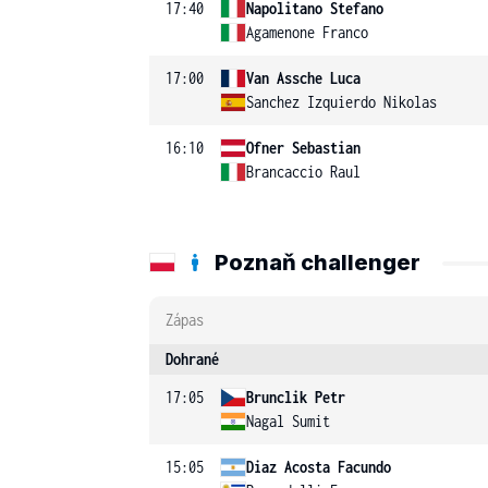
17:40
Napolitano Stefano
Agamenone Franco
17:00
Van Assche Luca
Sanchez Izquierdo Nikolas
16:10
Ofner Sebastian
Brancaccio Raul
Poznaň challenger
Zápas
Dohrané
17:05
Brunclik Petr
Nagal Sumit
15:05
Diaz Acosta Facundo