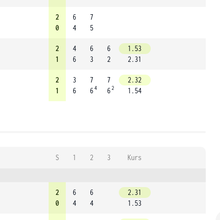
2
6
7
0
4
5
2
4
6
6
1.53
1
6
3
2
2.31
2
3
7
7
2.32
4
2
1
6
6
6
1.54
S
1
2
3
Kurs
2
6
6
2.31
0
4
4
1.53