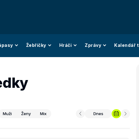
ápasy
Žebříčky
Hráči
Zprávy
Kalendář t
edky
Muži
Ženy
Mix
Dnes