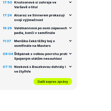
17:50
Knutsonová si zahraje ve
Varšavě o titul
17:24
Alcaraz se Sinnerem prokazují
svoji výjimečnost
16:26
Valdmannová po osmi zápasech
padla, končí v semifinále
11:37
Menšíka čeká těžký boj o
osmifinále na Masters
09:04
Štěpánek s volbou povrchu proti
Spojeným státům nesouhlasí
07:15
Nosková s Bouzkovou dohrály i
ve čtyřhře
Další expres zprávy