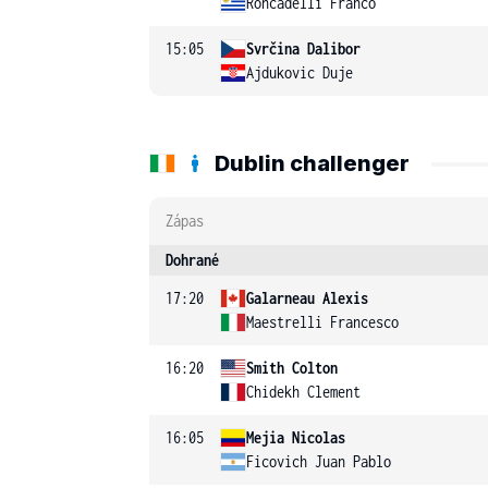
Roncadelli Franco
15:05
Svrčina Dalibor
Ajdukovic Duje
Dublin challenger
Zápas
Dohrané
17:20
Galarneau Alexis
Maestrelli Francesco
16:20
Smith Colton
Chidekh Clement
16:05
Mejia Nicolas
Ficovich Juan Pablo