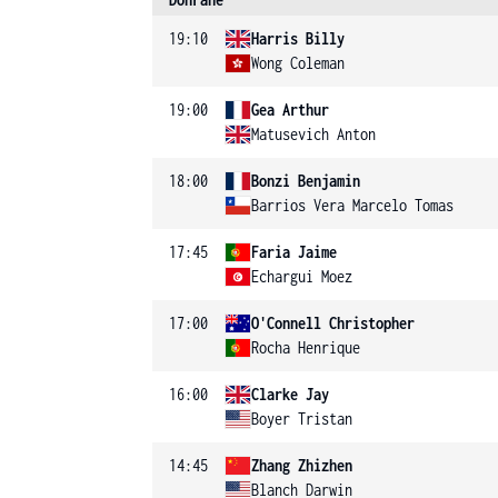
19:10
Harris Billy
Wong Coleman
19:00
Gea Arthur
Matusevich Anton
18:00
Bonzi Benjamin
Barrios Vera Marcelo Tomas
17:45
Faria Jaime
Echargui Moez
17:00
O'Connell Christopher
Rocha Henrique
16:00
Clarke Jay
Boyer Tristan
14:45
Zhang Zhizhen
Blanch Darwin