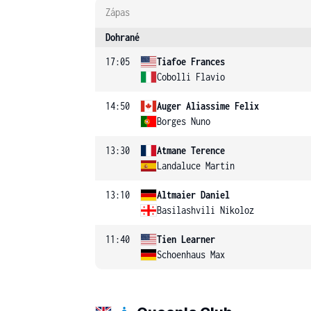
Zápas
Dohrané
17:05
Tiafoe Frances
Cobolli Flavio
14:50
Auger Aliassime Felix
Borges Nuno
13:30
Atmane Terence
Landaluce Martin
13:10
Altmaier Daniel
Basilashvili Nikoloz
11:40
Tien Learner
Schoenhaus Max