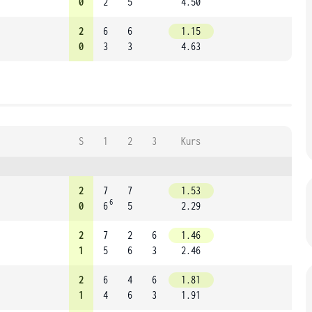
0
2
5
4.50
2
6
6
1.15
0
3
3
4.63
S
1
2
3
Kurs
2
7
7
1.53
6
0
6
5
2.29
2
7
2
6
1.46
1
5
6
3
2.46
2
6
4
6
1.81
1
4
6
3
1.91