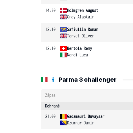
14:30
Holmgren August
Gray Alastair
12:10
Safiullin Roman
Tarvet Oliver
12:10
Bertola Remy
Nardi Luca
Parma 3 challenger
Zápas
Dohrané
21:00
Gadamauri Buvaysar
Dzumhur Damir