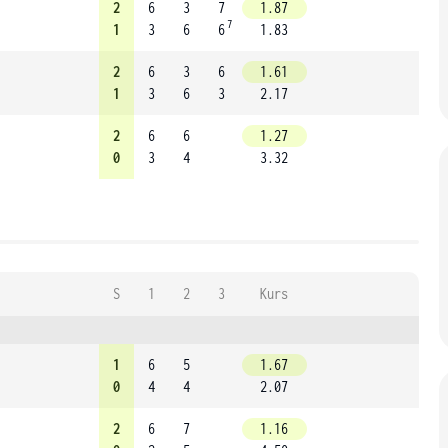
2
6
3
7
1.87
7
1
3
6
6
1.83
2
6
3
6
1.61
1
3
6
3
2.17
2
6
6
1.27
0
3
4
3.32
S
1
2
3
Kurs
1
6
5
1.67
0
4
4
2.07
2
6
7
1.16