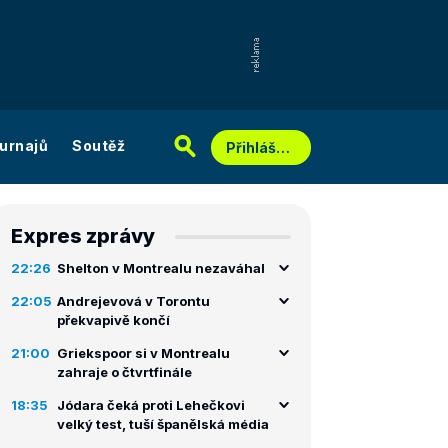
urnajů
Soutěž
Přihlášení
Expres zprávy
22:26
Shelton v Montrealu nezaváhal
22:05
Andrejevová v Torontu
překvapivě končí
21:00
Griekspoor si v Montrealu
zahraje o čtvrtfinále
18:35
Jódara čeká proti Lehečkovi
velký test, tuší španělská média