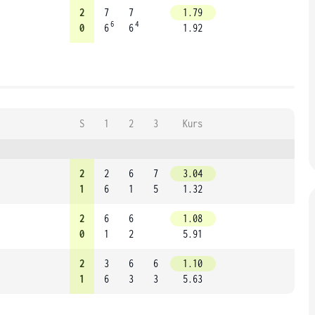
2
7
7
1.79
6
4
0
6
6
1.92
S
1
2
3
Kurs
2
2
6
7
3.04
1
6
1
5
1.32
2
6
6
1.08
0
1
2
5.91
2
3
6
6
1.10
1
6
3
3
5.63