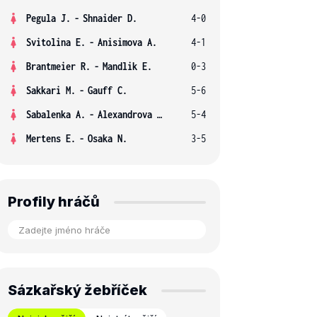
Pegula J.
-
Shnaider D.
4-0
Svitolina E.
-
Anisimova A.
4-1
Brantmeier R.
-
Mandlik E.
0-3
Sakkari M.
-
Gauff C.
5-6
Sabalenka A.
-
Alexandrova E.
5-4
Mertens E.
-
Osaka N.
3-5
Profily hráčů
Sázkařský žebříček