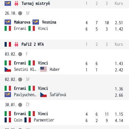
Turnaj mistryň
1
2
3
Kurs
26.10.
SF
Makarova
/
Vesnina
4
7
10
2.51
Errani
/
Vinci
6
5
3
1.42
Paříž 2 WTA
1
2
3
Kurs
03.02.
F
Errani
/
Vinci
6
6
1.43
Sestini Hlaváčková
/
Huber
1
1
2.42
02.02.
SF
Errani
/
Vinci
1.36
Pavlyuchenkova
/
Šafářová
2.66
30.01.
ČF
Errani
/
Vinci
4
6
11
1.15
Coin
/
Parmentier
6
2
9
4.14