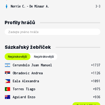
Norrie C.
-
De Minaur A.
3-3
Profily hráčů
Sázkařský žebříček
Nejziskovější
Nejztrátovější
Cerundolo Juan Manuel
+1737
Obradovic Andrea
+1126
Eala Alexandra
+1091
Torres Tiago
+975
Aguiard Enzo
+936