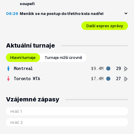
soupeři
06:26
Menšík se na postup do třetího kola nadřel
Další expres zprávy
Aktuální turnaje
Hlavní turnaje
Turnaje nižší úrovně
Montreal
$9.4M
29
Toronto WTA
$7.4M
27
Vzájemné zápasy