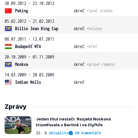
30.09.2012 - 23.10.2012
Peking
skreč -
levé stehno
05.02.2012 - 21.02.2012
Billie Jean King Cup
skreč -
koleno
08.07.2011 - 12.07.2011
Budapešť WTA
skreč -
křeč
20.10.2009 - 01.11.2009
Moskva
skreč -
pravé rameno
14.03.2009 - 28.03.2009
Indian Wells
skreč
Zprávy
Jeden titul nestačí. Rozjetá Nosková
triumfovala v Berlíně i ve čtyřhře
22. 6.
Aktuality
60 komentářů