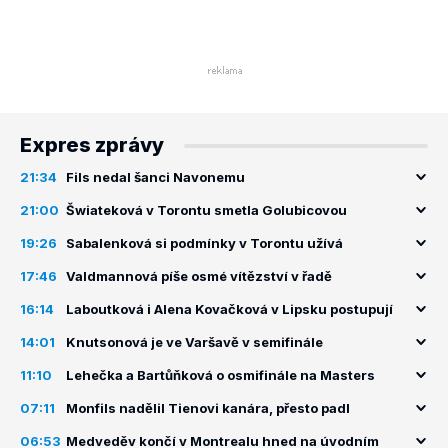
Expres zprávy
21:34
Fils nedal šanci Navonemu
21:00
Šwiateková v Torontu smetla Golubicovou
19:26
Sabalenková si podmínky v Torontu užívá
17:46
Valdmannová píše osmé vítězství v řadě
16:14
Laboutková i Alena Kovačková v Lipsku postupují
14:01
Knutsonová je ve Varšavě v semifinále
11:10
Lehečka a Bartůňková o osmifinále na Masters
07:11
Monfils nadělil Tienovi kanára, přesto padl
06:53
Medveděv končí v Montrealu hned na úvodním