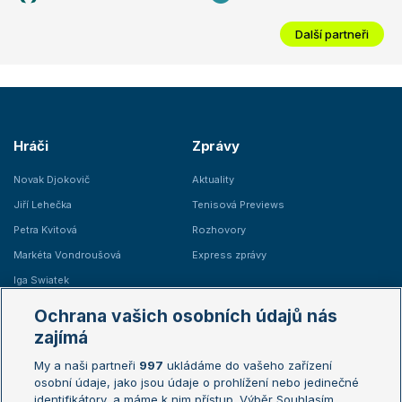
Další partneři
Hráči
Zprávy
Novak Djokovič
Aktuality
Jiří Lehečka
Tenisová Previews
Petra Kvitová
Rozhovory
Markéta Vondroušová
Express zprávy
Iga Swiatek
Marie Bouzková
Ochrana vašich osobních údajů nás
Žebříčky
Kalendář turnajů
zajímá
My a naši partneři
997
ukládáme do vašeho zařízení
Žebříček ATP (muži)
Australian Open
osobní údaje, jako jsou údaje o prohlížení nebo jedinečné
Žebříček WTA (ženy)
French Open
identifikátory, a máme k nim přístup. Výběr Souhlasím