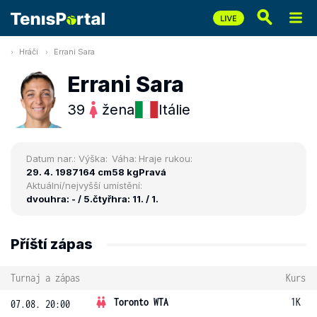
Hráči
Errani Sara
Errani Sara
39
žena
Itálie
Datum nar.:
Výška:
Váha:
Hraje rukou:
29. 4. 1987
164 cm
58 kg
Pravá
Aktuální/nejvyšší umístění:
dvouhra: - / 5.
čtyřhra: 11. / 1.
Příští zápas
Turnaj a zápas
Kurs
Toronto WTA
1K
07.08. 20:00