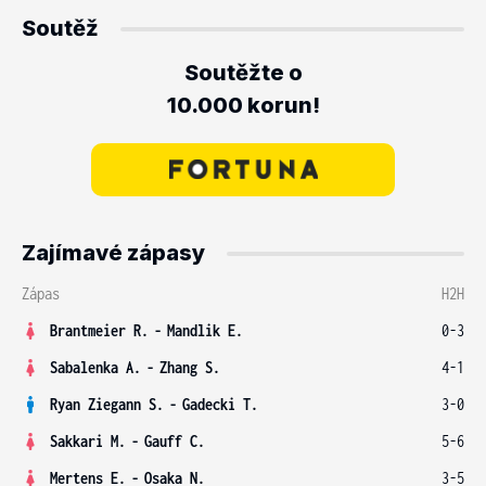
Soutěž
Soutěžte o
10.000 korun!
Zajímavé zápasy
Zápas
H2H
Brantmeier R.
-
Mandlik E.
0-3
Sabalenka A.
-
Zhang S.
4-1
Ryan Ziegann S.
-
Gadecki T.
3-0
Sakkari M.
-
Gauff C.
5-6
Mertens E.
-
Osaka N.
3-5