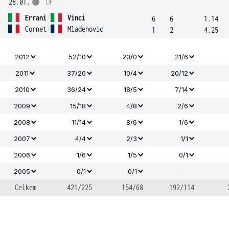
28.01.
OF
Errani
/
Vinci
6
6
1.14
Cornet
/
Mladenovic
1
2
4.25
2012
52/10
23/0
21/6
2011
37/20
10/4
20/12
2010
36/24
18/5
7/14
2009
15/18
4/8
2/6
2008
11/14
8/6
1/6
2007
4/4
2/3
1/1
2006
1/6
1/5
0/1
-
2005
0/1
0/1
Celkem
421/225
154/68
192/114