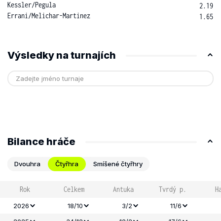
Kessler
/
Pegula
2.19
Errani
/
Melichar-Martinez
1.65
Výsledky na turnajích
Bilance hráče
Dvouhra
Čtyřhra
Smíšené čtyřhry
Rok
Celkem
Antuka
Tvrdý p.
H
2026
18/10
3/2
11/6