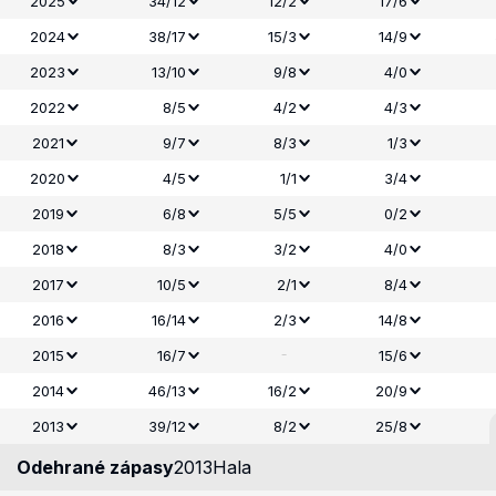
2025
34/12
12/2
17/6
2024
38/17
15/3
14/9
2023
13/10
9/8
4/0
2022
8/5
4/2
4/3
2021
9/7
8/3
1/3
2020
4/5
1/1
3/4
2019
6/8
5/5
0/2
2018
8/3
3/2
4/0
2017
10/5
2/1
8/4
2016
16/14
2/3
14/8
-
2015
16/7
15/6
2014
46/13
16/2
20/9
2013
39/12
8/2
25/8
Odehrané zápasy
2013
Hala