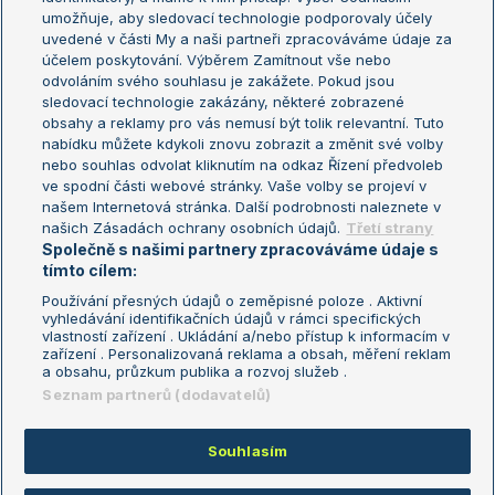
umožňuje, aby sledovací technologie podporovaly účely
Sázkařský žebříček
Wimbledon
uvedené v části My a naši partneři zpracováváme údaje za
US Open
účelem poskytování. Výběrem Zamítnout vše nebo
odvoláním svého souhlasu je zakážete. Pokud jsou
Turnaj mistrů
sledovací technologie zakázány, některé zobrazené
Turnaj mistryň
obsahy a reklamy pro vás nemusí být tolik relevantní. Tuto
Aktualní trendy
nabídku můžete kdykoli znovu zobrazit a změnit své volby
nebo souhlas odvolat kliknutím na odkaz Řízení předvoleb
ve spodní části webové stránky. Vaše volby se projeví v
Fotbalové přestupy
našem Internetová stránka. Další podrobnosti naleznete v
Livesport Daily
našich Zásadách ochrany osobních údajů.
Třetí strany
Společně s našimi partnery zpracováváme údaje s
LS Prague Open
tímto cílem:
Používání přesných údajů o zeměpisné poloze . Aktivní
vyhledávání identifikačních údajů v rámci specifických
vlastností zařízení . Ukládání a/nebo přístup k informacím v
Podmínky užití
Nastavení soukromí
zařízení . Personalizovaná reklama a obsah, měření reklam
GDPR a žurnalistika
Reklama
a obsahu, průzkum publika a rozvoj služeb .
Informace o zpracování osobních
Kontakt
Seznam partnerů (dodavatelů)
údajů
Tiráž
Souhlasím
Copyright © 2008-2026 TenisPortal.cz. Využíváme zpravodajství ČTK.