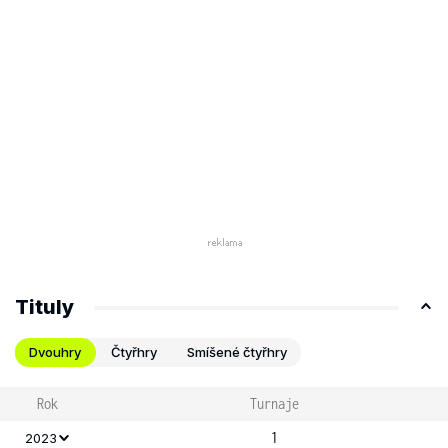
Tituly
Dvouhry
Čtyřhry
Smíšené čtyřhry
Rok
Turnaje
1
2023