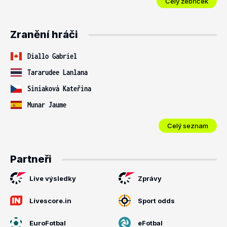
Celý žebříček
Zranění hráči
Diallo Gabriel
Tararudee Lanlana
Siniaková Kateřina
Munar Jaume
Celý seznam
Partneři
Live výsledky
Zprávy
Livescore.in
Sport odds
EuroFotbal
eFotbal