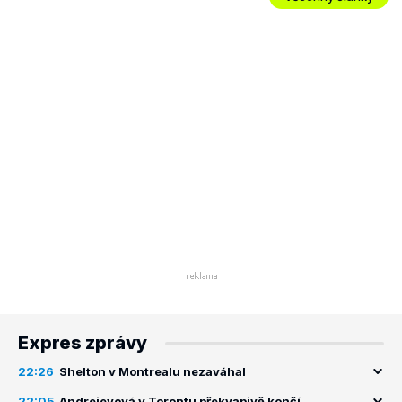
Expres zprávy
22:26
Shelton v Montrealu nezaváhal
22:05
Andrejevová v Torontu překvapivě končí