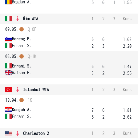
Bogdan A.
5
6
1
1.55
Řím WTA
1
2
3
Kurs
09.05.
Q-OF
Hercog P.
6
6
1.63
Errani S.
2
3
2.20
08.05.
Q-1K
Errani S.
6
6
1.47
Watson H.
3
2
2.55
Istanbul WTA
1
2
3
Kurs
19.04.
1K
Konjuh A.
7
6
1.81
Errani S.
5
2
2.02
Charleston 2
1
2
3
Kurs