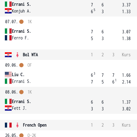
Errani S.
7
6
3.37
5
Konjuh A.
6
3
1.33
07.07.
1K
Errani S.
7
6
3.07
Ferro F.
5
3
1.38
Bol WTA
1
2
3
Kurs
09.06.
OF
3
Liu C.
6
7
7
1.66
1
Errani S.
7
5
6
2.14
08.06.
1K
Errani S.
6
6
1.37
Fett J.
3
3
3.02
French Open
1
2
3
Kurs
26.05.
Q-2K