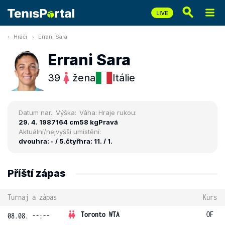
Hráči
Errani Sara
Errani Sara
39
žena
Itálie
Datum nar.:
Výška:
Váha:
Hraje rukou:
29. 4. 1987
164 cm
58 kg
Pravá
Aktuální/nejvyšší umístění:
dvouhra: - / 5.
čtyřhra: 11. / 1.
Příští zápas
Turnaj a zápas
Kurs
Toronto WTA
OF
08.08. --:--