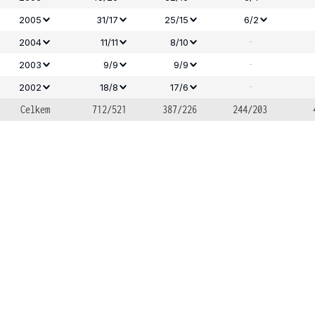
2005
31/17
25/15
6/2
-
2004
11/11
8/10
-
2003
9/9
9/9
-
2002
18/8
17/6
Celkem
712/521
387/226
244/203