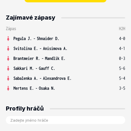
Zajímavé zápasy
Zápas
H2H
Pegula J.
-
Shnaider D.
4-0
Svitolina E.
-
Anisimova A.
4-1
Brantmeier R.
-
Mandlik E.
0-3
Sakkari M.
-
Gauff C.
5-6
Sabalenka A.
-
Alexandrova E.
5-4
Mertens E.
-
Osaka N.
3-5
Profily hráčů