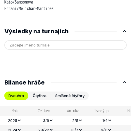
Kato
/
Samsonova
Errani
/
Melichar-Martinez
Výsledky na turnajích
Bilance hráče
Dvouhra
Čtyřhra
Smíšené čtyřhry
Rok
Celkem
Antuka
Tvrdý p.
H
2025
3/9
2/5
1/4
2024
29/22
13/7
9/11