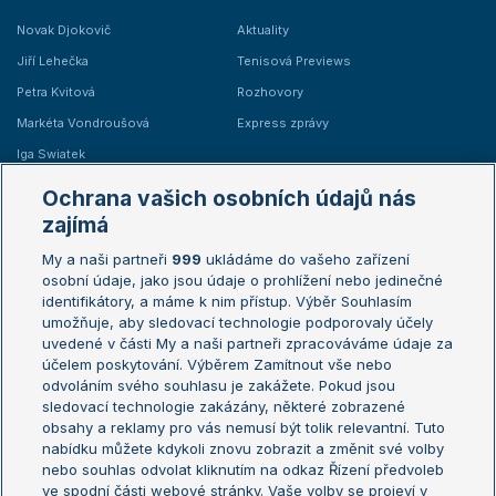
Novak Djokovič
Aktuality
Jiří Lehečka
Tenisová Previews
Petra Kvitová
Rozhovory
Markéta Vondroušová
Express zprávy
Iga Swiatek
Marie Bouzková
Ochrana vašich osobních údajů nás
Žebříčky
Kalendář turnajů
zajímá
My a naši partneři
999
ukládáme do vašeho zařízení
Žebříček ATP (muži)
Australian Open
osobní údaje, jako jsou údaje o prohlížení nebo jedinečné
Žebříček WTA (ženy)
French Open
identifikátory, a máme k nim přístup. Výběr Souhlasím
umožňuje, aby sledovací technologie podporovaly účely
Sázkařský žebříček
Wimbledon
uvedené v části My a naši partneři zpracováváme údaje za
US Open
účelem poskytování. Výběrem Zamítnout vše nebo
odvoláním svého souhlasu je zakážete. Pokud jsou
Turnaj mistrů
sledovací technologie zakázány, některé zobrazené
Turnaj mistryň
obsahy a reklamy pro vás nemusí být tolik relevantní. Tuto
Aktualní trendy
nabídku můžete kdykoli znovu zobrazit a změnit své volby
nebo souhlas odvolat kliknutím na odkaz Řízení předvoleb
ve spodní části webové stránky. Vaše volby se projeví v
Fotbalové přestupy