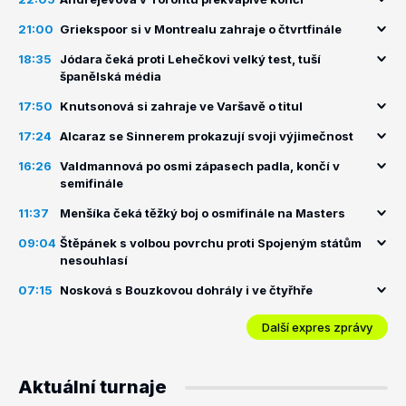
21:00
Griekspoor si v Montrealu zahraje o čtvrtfinále
18:35
Jódara čeká proti Lehečkovi velký test, tuší
španělská média
17:50
Knutsonová si zahraje ve Varšavě o titul
17:24
Alcaraz se Sinnerem prokazují svoji výjimečnost
16:26
Valdmannová po osmi zápasech padla, končí v
semifinále
11:37
Menšíka čeká těžký boj o osmifinále na Masters
09:04
Štěpánek s volbou povrchu proti Spojeným státům
nesouhlasí
07:15
Nosková s Bouzkovou dohrály i ve čtyřhře
Další expres zprávy
Aktuální turnaje