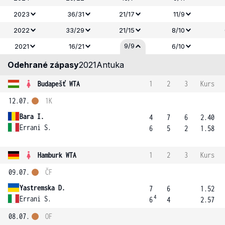
2023
36/31
21/17
11/9
2022
33/29
21/15
8/10
9/9
2021
16/21
6/10
Odehrané zápasy
2021
Antuka
Budapešť WTA
1
2
3
Kurs
12.07.
1K
Bara I.
4
7
6
2.40
Errani S.
6
5
2
1.58
Hamburk WTA
1
2
3
Kurs
09.07.
ČF
Yastremska D.
7
6
1.52
4
Errani S.
6
4
2.57
08.07.
OF