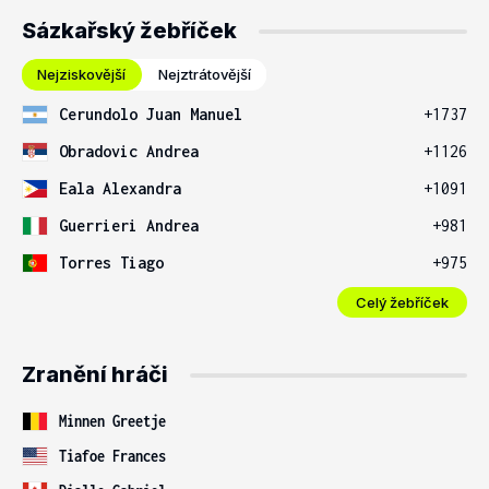
Sázkařský žebříček
Nejziskovější
Nejztrátovější
Cerundolo Juan Manuel
+1737
Obradovic Andrea
+1126
Eala Alexandra
+1091
Guerrieri Andrea
+981
Torres Tiago
+975
Celý žebříček
Zranění hráči
Minnen Greetje
Tiafoe Frances