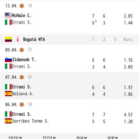
13.04.
1K
McHale C.
7
6
2.85
3
Errani S.
6
3
1.44
Bogotá WTA
1
2
3
Kurs
09.04.
ČF
Zidansek T.
6
6
1.76
Errani S.
3
4
2.09
07.04.
OF
Errani S.
6
6
1.97
Bolsova A.
4
4
1.86
06.04.
1K
Errani S.
7
7
4.57
Sorribes Tormo S.
5
5
1.20
2020
17/13
8/4
9/8