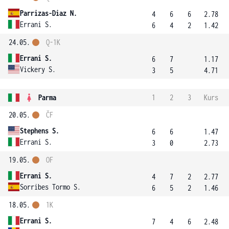
Parrizas-Diaz N.
4
6
6
2.78
Errani S.
6
4
2
1.42
24.05.
Q-1K
Errani S.
6
7
1.17
Vickery S.
3
5
4.71
Parma
1
2
3
Kurs
20.05.
ČF
Stephens S.
6
6
1.47
Errani S.
3
0
2.73
19.05.
OF
Errani S.
4
7
2
2.77
Sorribes Tormo S.
6
5
2
1.46
18.05.
1K
Errani S.
7
4
6
2.48