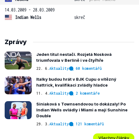
14.03.2009 - 28.03.2009
Indian Wells
skreč
Zprávy
Jeden titul nestačí. Rozjetá Nosková
triumfovala v Berlíně i ve čtyřhře
22. 6.
Aktuality
60 komentářů
Italky budou hrát v BJK Cupu o vítězný
hattrick, kvalifikaci zvládly hladce
11. 4.
Aktuality
2 komentáře
Siniaková s Townsendovou to dokázaly! Po
Indian Wells ovládly i Miami a mají Sunshine
Double
29. 3.
Aktuality
121 komentářů
Všechny články