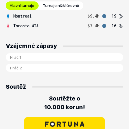
Hlavní turnaje
Turnaje nižší úrovně
Montreal
$9.4M
19
Toronto WTA
$7.4M
16
Vzájemné zápasy
Soutěž
Soutěžte o
10.000 korun!