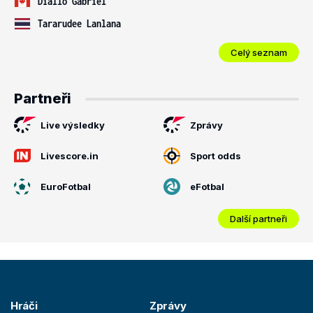
Diallo Gabriel
Tararudee Lanlana
Celý seznam
Partneři
Live výsledky
Zprávy
Livescore.in
Sport odds
EuroFotbal
eFotbal
Další partneři
Hráči
Zprávy