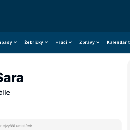
ápasy
Žebříčky
Hráči
Zprávy
Kalendář t
Sara
álie
/nejvyšší umístění: