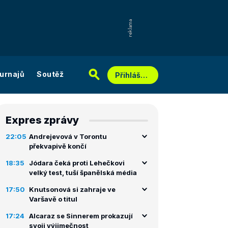
urnajů
Soutěž
Přihlášení
Expres zprávy
22:05
Andrejevová v Torontu
překvapivě končí
18:35
Jódara čeká proti Lehečkovi
velký test, tuší španělská média
17:50
Knutsonová si zahraje ve
Varšavě o titul
17:24
Alcaraz se Sinnerem prokazují
svoji výjimečnost