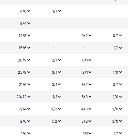
-
-
4/0
1/1
-
-
-
8/4
-
14/8
0/2
0/1
-
-
15/6
1/1
-
20/9
2/1
8/1
25/8
3/1
2/1
1/0
21/6
0/1
8/2
0/1
20/12
1/1
5/3
1/0
7/14
5/2
4/3
2/0
2/6
1/2
5/2
3/0
-
1/6
1/1
1/1