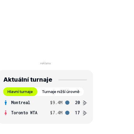
Aktuální turnaje
Hlavní turnaje
Turnaje nižší úrovně
Montreal
$9.4M
20
Toronto WTA
$7.4M
17