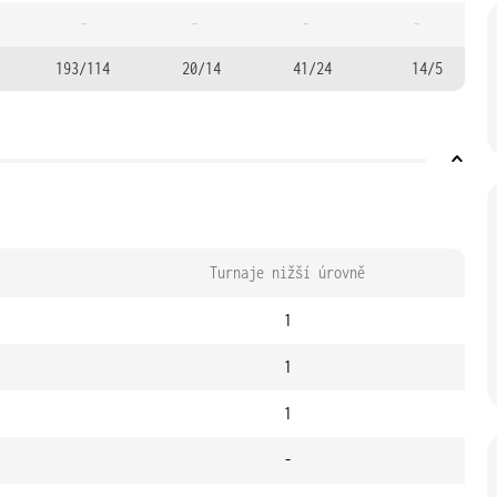
-
-
-
-
193/114
20/14
41/24
14/5
Turnaje nižší úrovně
1
1
1
-