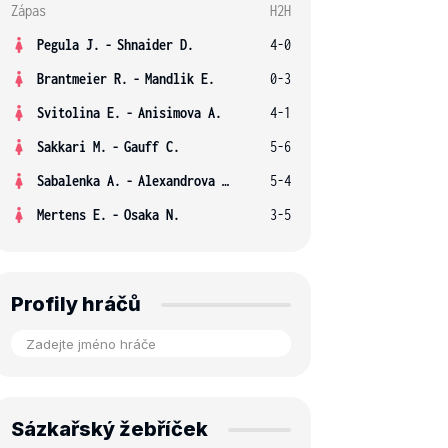
Zápas
H2H
Pegula J.
-
Shnaider D.
4-0
Brantmeier R.
-
Mandlik E.
0-3
Svitolina E.
-
Anisimova A.
4-1
Sakkari M.
-
Gauff C.
5-6
Sabalenka A.
-
Alexandrova E.
5-4
Mertens E.
-
Osaka N.
3-5
Profily hráčů
Sázkařský žebříček