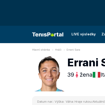
LIVE výsledky
Z
Hlavní stránka
Hráči
Errani Sara
Errani 
39
žena
It
Datum nar.:
Výška:
Váha:
Hraje rukou:
Aktuální