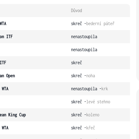
Důvod
WTA
skreč -
bederní páteř
on ITF
nenastoupila
nenastoupila
ITF
skreč
an Open
skreč -
noha
 WTA
nenastoupila -
krk
skreč -
levé stehno
ean King Cup
skreč -
koleno
 WTA
skreč -
křeč