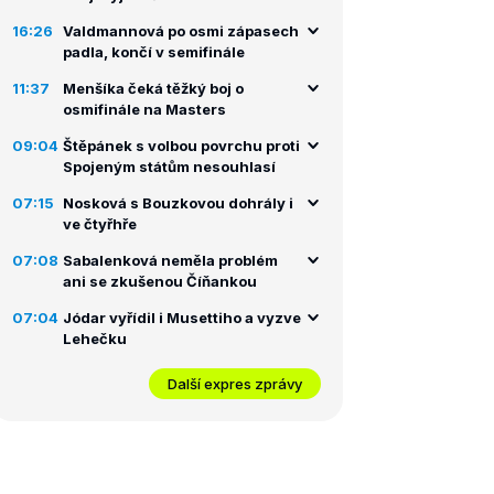
16:26
Valdmannová po osmi zápasech
padla, končí v semifinále
11:37
Menšíka čeká těžký boj o
osmifinále na Masters
09:04
Štěpánek s volbou povrchu proti
Spojeným státům nesouhlasí
07:15
Nosková s Bouzkovou dohrály i
ve čtyřhře
07:08
Sabalenková neměla problém
ani se zkušenou Číňankou
07:04
Jódar vyřídil i Musettiho a vyzve
Lehečku
Další expres zprávy