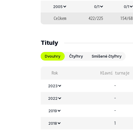
2005
0/1
0/1
Celkem
422/225
154/68
Tituly
Dvouhry
Čtyřhry
Smíšené čtyřhry
Rok
Hlavní turnaje
-
2023
-
2022
-
2019
1
2018