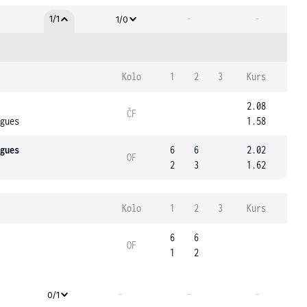
-
-
1/1
1/0
Kolo
1
2
3
Kurs
2.08
ČF
gues
1.58
gues
6
6
2.02
OF
2
3
1.62
Kolo
1
2
3
Kurs
6
6
OF
1
2
-
-
-
0/1