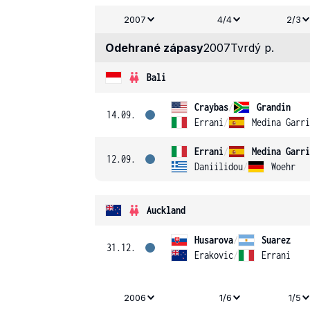
2007
4/4
2/3
Odehrané zápasy
2007
Tvrdý p.
Bali
Craybas
/
Grandin
14.09.
Errani
/
Medina Garri
Errani
/
Medina Garri
12.09.
Daniilidou
/
Woehr
Auckland
Husarova
/
Suarez
31.12.
Erakovic
/
Errani
2006
1/6
1/5