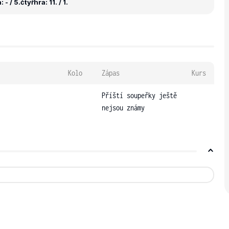
 - / 5.
čtyřhra: 11. / 1.
Kolo
Zápas
Kurs
Příští soupeřky ještě
nejsou známy