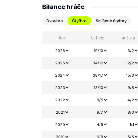
Bilance hráče
Dvouhra
Čtyřhra
Smíšené čtyřhry
Rok
Celkem
Antuka
2026
19/10
3/2
2025
34/12
12/2
2024
38/17
15/3
2023
13/10
9/8
2022
8/5
4/2
2021
9/7
8/3
2020
4/5
1/1
2019
6/8
5/5