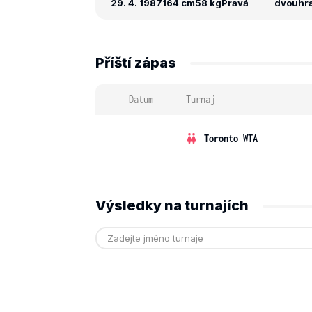
29. 4. 1987
164 cm
58 kg
Pravá
dvouhra:
Příští zápas
Datum
Turnaj
Toronto WTA
Výsledky na turnajích