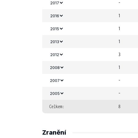
-
2017
1
2016
1
2015
1
2013
3
2012
1
2008
-
2007
-
2005
Celkem:
8
Zranění