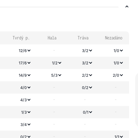
Tvrdý p.
Hala
Tráva
Nezadáno
-
12/6
3/2
1/0
17/6
1/2
3/2
1/0
14/9
5/3
2/2
2/0
-
-
4/0
0/2
-
-
-
4/3
-
-
1/3
0/1
-
-
-
3/4
-
-
0/2
1/1