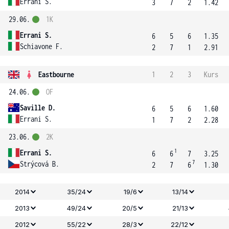
Errani S.
3
7
2
1.42
29.06.
1K
Errani S.
6
5
6
1.35
Schiavone F.
2
7
1
2.91
Eastbourne
1
2
3
Kurs
24.06.
OF
Saville D.
6
5
6
1.60
Errani S.
1
7
2
2.28
23.06.
2K
1
Errani S.
6
6
7
3.25
7
Strýcová B.
2
7
6
1.30
2014
35/24
19/6
13/14
2013
49/24
20/5
21/13
2012
55/22
28/3
22/12