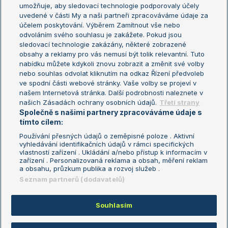
umožňuje, aby sledovací technologie podporovaly účely
Sázkařský žebříček
Wimbledon
uvedené v části My a naši partneři zpracováváme údaje za
US Open
účelem poskytování. Výběrem Zamítnout vše nebo
odvoláním svého souhlasu je zakážete. Pokud jsou
Turnaj mistrů
sledovací technologie zakázány, některé zobrazené
Turnaj mistryň
obsahy a reklamy pro vás nemusí být tolik relevantní. Tuto
Aktualní trendy
nabídku můžete kdykoli znovu zobrazit a změnit své volby
nebo souhlas odvolat kliknutím na odkaz Řízení předvoleb
ve spodní části webové stránky. Vaše volby se projeví v
Fotbalové přestupy
našem Internetová stránka. Další podrobnosti naleznete v
Livesport Daily
našich Zásadách ochrany osobních údajů.
Třetí strany
Společně s našimi partnery zpracováváme údaje s
LS Prague Open
tímto cílem:
Používání přesných údajů o zeměpisné poloze . Aktivní
vyhledávání identifikačních údajů v rámci specifických
vlastností zařízení . Ukládání a/nebo přístup k informacím v
Podmínky užití
Nastavení soukromí
zařízení . Personalizovaná reklama a obsah, měření reklam
GDPR a žurnalistika
Reklama
a obsahu, průzkum publika a rozvoj služeb .
Informace o zpracování osobních
Kontakt
Seznam partnerů (dodavatelů)
údajů
Tiráž
Souhlasím
Copyright © 2008-2026 TenisPortal.cz. Využíváme zpravodajství ČTK.