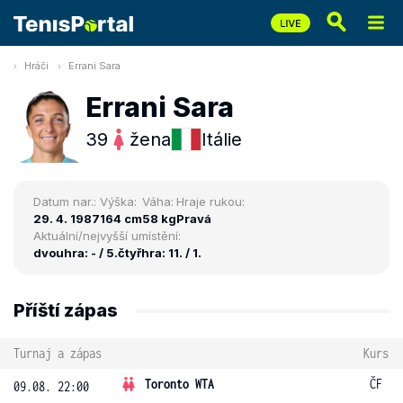
Hráči
Errani Sara
Errani Sara
39
žena
Itálie
Datum nar.:
Výška:
Váha:
Hraje rukou:
29. 4. 1987
164 cm
58 kg
Pravá
Aktuální/nejvyšší umístění:
dvouhra: - / 5.
čtyřhra: 11. / 1.
Příští zápas
Turnaj a zápas
Kurs
Toronto WTA
ČF
09.08. 22:00