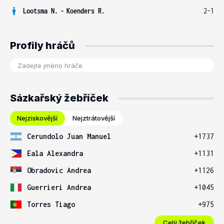
Lootsma N.
-
Koenders R.
2-1
Profily hráčů
Sázkařský žebříček
Nejziskovější
Nejztrátovější
Cerundolo Juan Manuel
+1737
Eala Alexandra
+1131
Obradovic Andrea
+1126
Guerrieri Andrea
+1045
Torres Tiago
+975
Celý žebříček