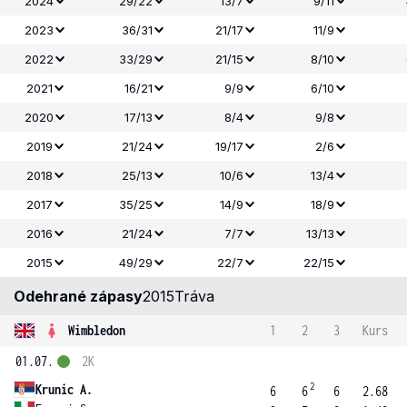
2024
29/22
13/7
9/11
2023
36/31
21/17
11/9
2022
33/29
21/15
8/10
2021
16/21
9/9
6/10
2020
17/13
8/4
9/8
2019
21/24
19/17
2/6
2018
25/13
10/6
13/4
2017
35/25
14/9
18/9
2016
21/24
7/7
13/13
2015
49/29
22/7
22/15
Odehrané zápasy
2015
Tráva
Wimbledon
1
2
3
Kurs
01.07.
2K
2
Krunic A.
6
6
6
2.68