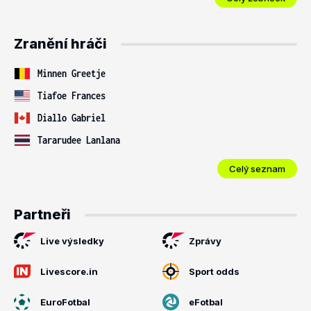
Zranění hráči
Minnen Greetje
Tiafoe Frances
Diallo Gabriel
Tararudee Lanlana
Celý seznam
Partneři
Live výsledky
Zprávy
Livescore.in
Sport odds
EuroFotbal
eFotbal