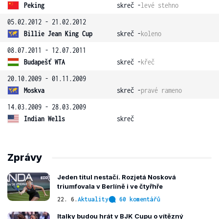
Peking
skreč -
levé stehno
05.02.2012 - 21.02.2012
Billie Jean King Cup
skreč -
koleno
08.07.2011 - 12.07.2011
Budapešť WTA
skreč -
křeč
20.10.2009 - 01.11.2009
Moskva
skreč -
pravé rameno
14.03.2009 - 28.03.2009
Indian Wells
skreč
Zprávy
Jeden titul nestačí. Rozjetá Nosková
triumfovala v Berlíně i ve čtyřhře
22. 6.
Aktuality
60 komentářů
Italky budou hrát v BJK Cupu o vítězný