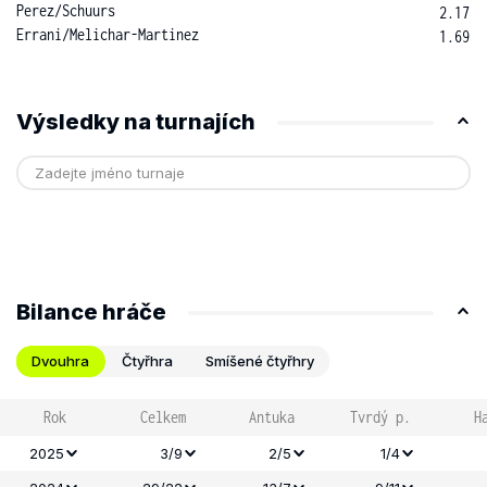
Perez
/
Schuurs
2.17
Errani
/
Melichar-Martinez
1.69
Výsledky na turnajích
Bilance hráče
Dvouhra
Čtyřhra
Smíšené čtyřhry
Rok
Celkem
Antuka
Tvrdý p.
H
2025
3/9
2/5
1/4