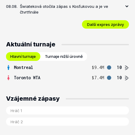
08.08.
Šwiateková otočila zápas s Kosťukovou a je ve
čtvrtfinále
Další expres zprávy
Aktuální turnaje
Hlavní turnaje
Turnaje nižší úrovně
Montreal
$9.4M
10
Toronto WTA
$7.4M
10
Vzájemné zápasy