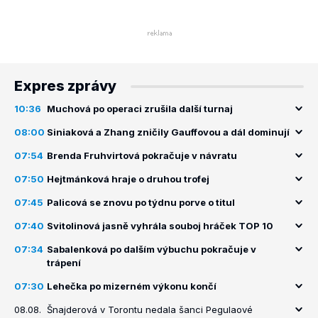
Expres zprávy
10:36
Muchová po operaci zrušila další turnaj
08:00
Siniaková a Zhang zničily Gauffovou a dál dominují
07:54
Brenda Fruhvirtová pokračuje v návratu
07:50
Hejtmánková hraje o druhou trofej
07:45
Palicová se znovu po týdnu porve o titul
07:40
Svitolinová jasně vyhrála souboj hráček TOP 10
07:34
Sabalenková po dalším výbuchu pokračuje v
trápení
07:30
Lehečka po mizerném výkonu končí
08.08.
Šnajderová v Torontu nedala šanci Pegulaové