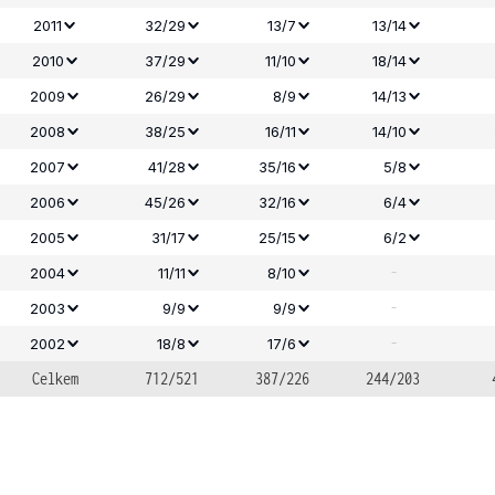
2011
32/29
13/7
13/14
2010
37/29
11/10
18/14
2009
26/29
8/9
14/13
2008
38/25
16/11
14/10
2007
41/28
35/16
5/8
2006
45/26
32/16
6/4
2005
31/17
25/15
6/2
-
2004
11/11
8/10
-
2003
9/9
9/9
-
2002
18/8
17/6
Celkem
712/521
387/226
244/203