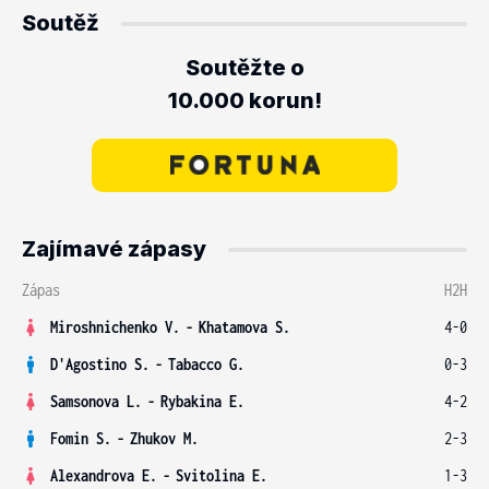
Soutěž
Soutěžte o
10.000 korun!
Zajímavé zápasy
Zápas
H2H
Miroshnichenko V.
-
Khatamova S.
4-0
D'Agostino S.
-
Tabacco G.
0-3
Samsonova L.
-
Rybakina E.
4-2
Fomin S.
-
Zhukov M.
2-3
Alexandrova E.
-
Svitolina E.
1-3