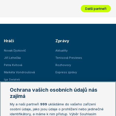
Další partneři
Hráči
Zprávy
Novak Djokovič
Aktuality
Jiří Lehečka
Tenisová Previews
Petra Kvitová
Rozhovory
Markéta Vondroušová
Express zprávy
Iga Swiatek
Marie Bouzková
Ochrana vašich osobních údajů nás
Žebříčky
Kalendář turnajů
zajímá
My a naši partneři
999
ukládáme do vašeho zařízení
Žebříček ATP (muži)
Australian Open
osobní údaje, jako jsou údaje o prohlížení nebo jedinečné
Žebříček WTA (ženy)
French Open
identifikátory, a máme k nim přístup. Výběr Souhlasím