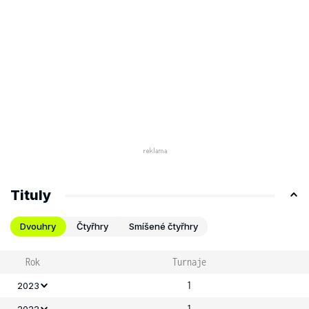
Tituly
Dvouhry
Čtyřhry
Smíšené čtyřhry
Rok
Turnaje
1
2023
1
2022