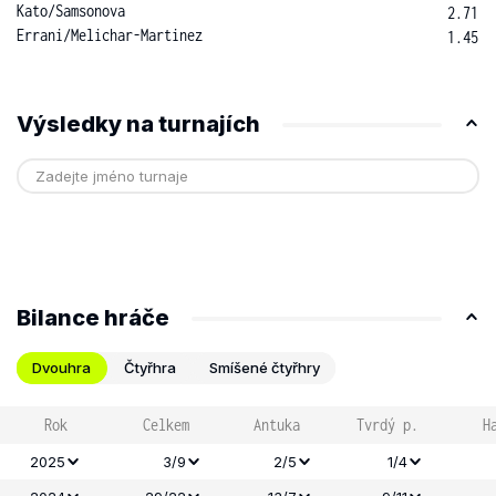
Kato
/
Samsonova
2.71
Errani
/
Melichar-Martinez
1.45
Výsledky na turnajích
Bilance hráče
Dvouhra
Čtyřhra
Smíšené čtyřhry
Rok
Celkem
Antuka
Tvrdý p.
H
2025
3/9
2/5
1/4