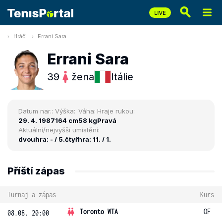
Hráči
Errani Sara
Errani Sara
39
žena
Itálie
Datum nar.:
Výška:
Váha:
Hraje rukou:
29. 4. 1987
164 cm
58 kg
Pravá
Aktuální/nejvyšší umístění:
dvouhra: - / 5.
čtyřhra: 11. / 1.
Příští zápas
Turnaj a zápas
Kurs
Toronto WTA
OF
08.08. 20:00