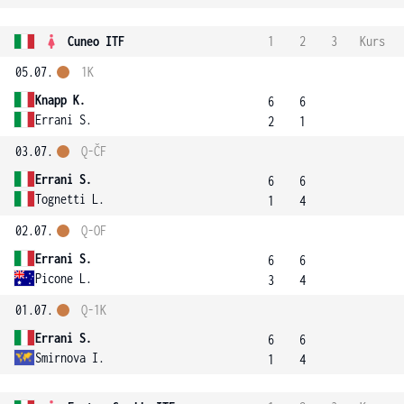
Cuneo ITF
1
2
3
Kurs
05.07.
1K
Knapp K.
6
6
Errani S.
2
1
03.07.
Q-ČF
Errani S.
6
6
Tognetti L.
1
4
02.07.
Q-OF
Errani S.
6
6
Picone L.
3
4
01.07.
Q-1K
Errani S.
6
6
Smirnova I.
1
4