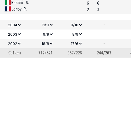
Errani S.
6
6
Leroy P.
2
3
-
2004
11/11
8/10
-
2003
9/9
9/9
-
2002
18/8
17/6
Celkem
712/521
387/226
244/203