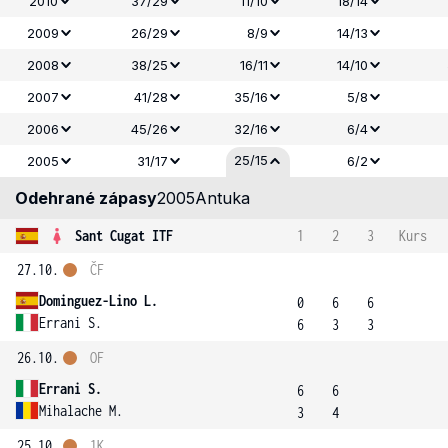
2010
37/29
11/10
18/14
2009
26/29
8/9
14/13
2008
38/25
16/11
14/10
2007
41/28
35/16
5/8
2006
45/26
32/16
6/4
25/15
2005
31/17
6/2
Odehrané zápasy
2005
Antuka
Sant Cugat ITF
1
2
3
Kurs
27.10.
ČF
Dominguez-Lino L.
0
6
6
Errani S.
6
3
3
26.10.
OF
Errani S.
6
6
Mihalache M.
3
4
25.10.
1K