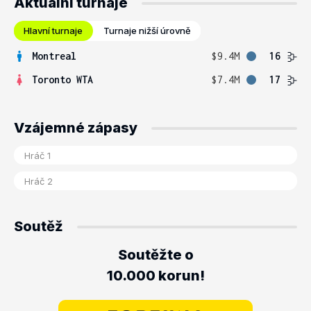
Aktuální turnaje
Hlavní turnaje
Turnaje nižší úrovně
Montreal
$9.4M
16
Toronto WTA
$7.4M
17
Vzájemné zápasy
Soutěž
Soutěžte o
10.000 korun!