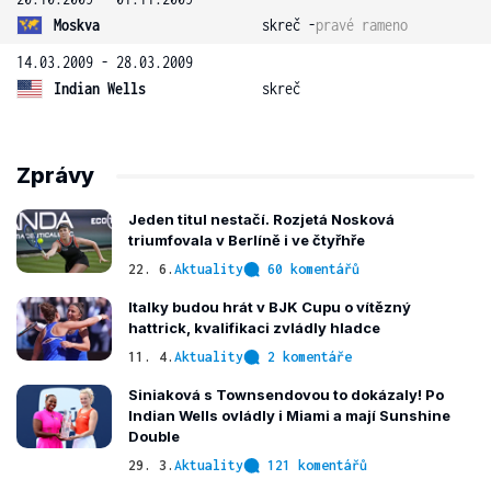
Moskva
skreč -
pravé rameno
14.03.2009 - 28.03.2009
Indian Wells
skreč
Zprávy
Jeden titul nestačí. Rozjetá Nosková
triumfovala v Berlíně i ve čtyřhře
22. 6.
Aktuality
60 komentářů
Italky budou hrát v BJK Cupu o vítězný
hattrick, kvalifikaci zvládly hladce
11. 4.
Aktuality
2 komentáře
Siniaková s Townsendovou to dokázaly! Po
Indian Wells ovládly i Miami a mají Sunshine
Double
29. 3.
Aktuality
121 komentářů