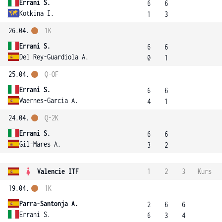
Errani S.
6
6
Kotkina I.
1
3
26.04.
1K
Errani S.
6
6
Del Rey-Guardiola A.
0
1
25.04.
Q-OF
Errani S.
6
6
Waernes-Garcia A.
4
1
24.04.
Q-2K
Errani S.
6
6
Gil-Mares A.
3
2
Valencie ITF
1
2
3
Kurs
19.04.
1K
Parra-Santonja A.
2
6
6
Errani S.
6
3
4