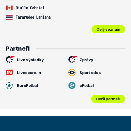
Diallo Gabriel
Tararudee Lanlana
Celý seznam
Partneři
Live výsledky
Zprávy
Livescore.in
Sport odds
EuroFotbal
eFotbal
Další partneři