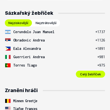
Sázkařský žebříček
Nejziskovější
Nejztrátovější
Cerundolo Juan Manuel
+1737
Obradovic Andrea
+1126
Eala Alexandra
+1091
Guerrieri Andrea
+981
Torres Tiago
+975
Celý žebříček
Zranění hráči
Minnen Greetje
Tiafoe Frances