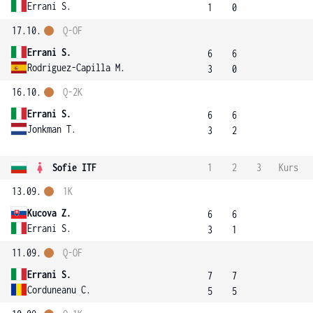
Errani S.
1
0
17.10.
Q-OF
Errani S.
6
6
Rodriguez-Capilla M.
3
0
16.10.
Q-2K
Errani S.
6
6
Jonkman T.
3
2
Sofie ITF
1
2
3
Kurs
13.09.
1K
Kucova Z.
6
6
Errani S.
3
1
11.09.
Q-OF
Errani S.
7
7
Corduneanu C.
5
5