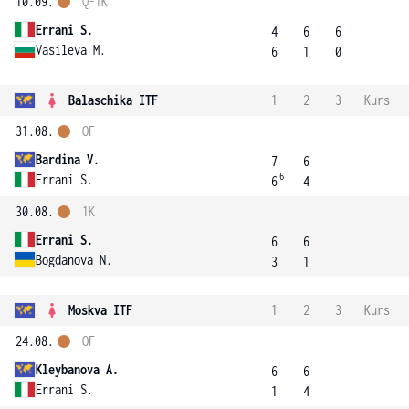
10.09.
Q-1K
Errani S.
4
6
6
Vasileva M.
6
1
0
Balaschika ITF
1
2
3
Kurs
31.08.
OF
Bardina V.
7
6
6
Errani S.
6
4
30.08.
1K
Errani S.
6
6
Bogdanova N.
3
1
Moskva ITF
1
2
3
Kurs
24.08.
OF
Kleybanova A.
6
6
Errani S.
1
4