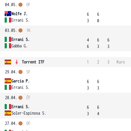
04.05.
OF
Wolfe J.
6
6
Errani S.
3
0
03.05.
1K
Errani S.
4
6
6
Gabba G.
6
3
3
Torrent ITF
1
2
3
Kurs
29.04.
SF
Garcia P.
6
6
Errani S.
3
3
28.04.
ČF
Errani S.
6
6
Soler-Espinosa S.
3
4
27.04.
OF