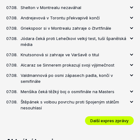
07.08.
Shelton v Montrealu nezaváhal
07.08.
Andrejevová v Torontu překvapivě končí
07.08.
Griekspoor si v Montrealu zahraje o čtvrtfinále
07.08.
Jódara čeká proti Lehečkovi velký test, tuší španělská
média
07.08.
Knutsonová si zahraje ve Varšavě o titul
07.08.
Alcaraz se Sinnerem prokazují svoji výjimečnost
07.08.
Valdmannová po osmi zápasech padla, končí v
semifinále
07.08.
Menšíka čeká těžký boj o osmifinále na Masters
07.08.
Štěpánek s volbou povrchu proti Spojeným státům
nesouhlasí
Další expres zprávy