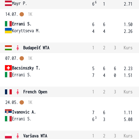
6
Mayr P.
6
1
2.71
14.07.
1K
Errani S.
6
6
1.50
Koryttseva M.
4
4
2.26
Budapešť WTA
1
2
3
Kurs
07.07.
1K
Bacsinszky T.
5
6
6
2.23
Errani S.
7
4
0
1.51
French Open
1
2
3
Kurs
24.05.
1K
Ivanovic A.
7
6
1.11
3
Errani S.
6
3
5.08
Varšava WTA
1
2
3
Kurs