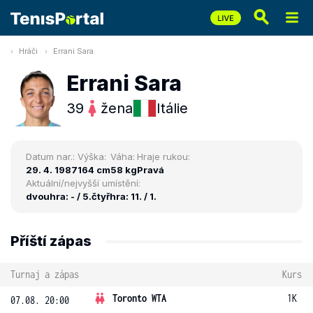
Hráči
Errani Sara
Errani Sara
39
žena
Itálie
Datum nar.:
Výška:
Váha:
Hraje rukou:
29. 4. 1987
164 cm
58 kg
Pravá
Aktuální/nejvyšší umístění:
dvouhra: - / 5.
čtyřhra: 11. / 1.
Příští zápas
Turnaj a zápas
Kurs
Toronto WTA
1K
07.08. 20:00