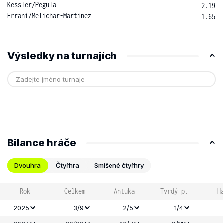
Kessler
/
Pegula
2.19
Errani
/
Melichar-Martinez
1.65
Výsledky na turnajích
Bilance hráče
Dvouhra
Čtyřhra
Smíšené čtyřhry
Rok
Celkem
Antuka
Tvrdý p.
H
2025
3/9
2/5
1/4