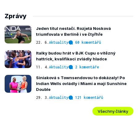
Zprávy
Jeden titul nestačí. Rozjetá Nosková
triumfovala v Berlíně i ve čtyřhře
22. 6.
Aktuality
60 komentářů
Italky budou hrát v BJK Cupu o vítězný
hattrick, kvalifikaci zvládly hladce
11. 4.
Aktuality
2 komentáře
Siniaková s Townsendovou to dokázaly! Po
Indian Wells ovládly i Miami a mají Sunshine
Double
29. 3.
Aktuality
121 komentářů
Všechny články