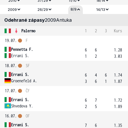
2010
37/29
11/10
18/14
8/9
2009
26/29
14/13
Odehrané zápasy
2009
Antuka
Palermo
1
2
3
Kurs
19.07.
F
Pennetta F.
6
6
1.28
Errani S.
1
2
3.03
18.07.
SF
Errani S.
6
4
6
1.74
Groenefeld A.
3
6
1
1.87
17.07.
ČF
Errani S.
6
7
1.72
Shvedova Y.
2
5
1.89
16.07.
OF
Errani S.
7
6
1.35