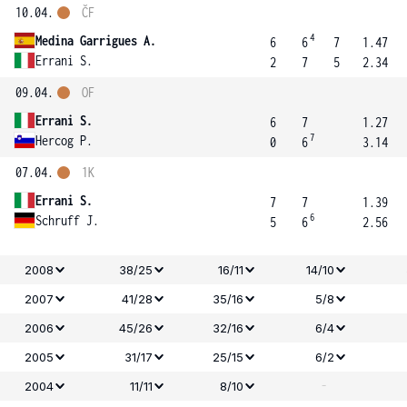
10.04.
ČF
4
Medina Garrigues A.
6
6
7
1.47
Errani S.
2
7
5
2.34
09.04.
OF
Errani S.
6
7
1.27
7
Hercog P.
0
6
3.14
07.04.
1K
Errani S.
7
7
1.39
6
Schruff J.
5
6
2.56
2008
38/25
16/11
14/10
2007
41/28
35/16
5/8
2006
45/26
32/16
6/4
2005
31/17
25/15
6/2
-
2004
11/11
8/10