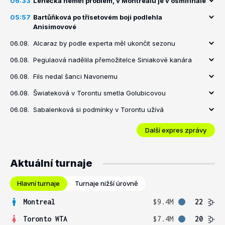
06:33
Lehečka neměl problém, v Montrealu je v osmifinále
05:57
Bartůňková po třísetovém boji podlehla
Anisimovové
06.08.
Alcaraz by podle experta měl ukončit sezonu
06.08.
Pegulaová nadělila přemožitelce Siniakové kanára
06.08.
Fils nedal šanci Navonemu
06.08.
Šwiateková v Torontu smetla Golubicovou
06.08.
Sabalenková si podmínky v Torontu užívá
Další expres zprávy
Aktuální turnaje
Hlavní turnaje
Turnaje nižší úrovně
Montreal
$9.4M
22
Toronto WTA
$7.4M
20