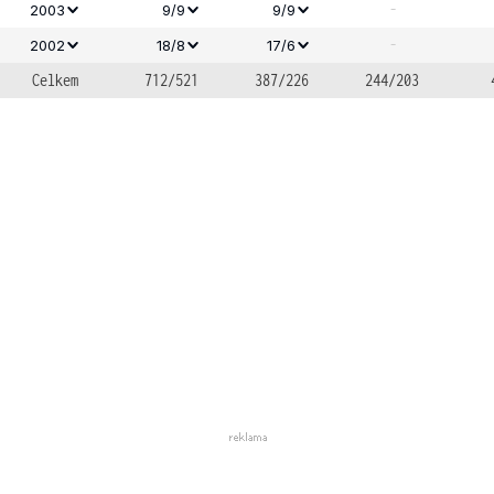
-
2003
9/9
9/9
-
2002
18/8
17/6
Celkem
712/521
387/226
244/203