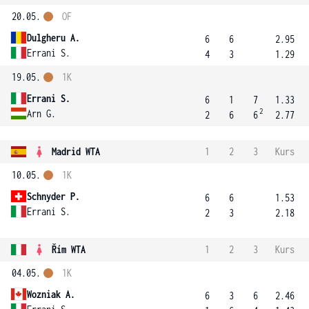
20.05.
OF
Dulgheru A.
6
6
2.95
Errani S.
4
3
1.29
19.05.
1K
Errani S.
6
1
7
1.33
2
Arn G.
2
6
6
2.77
Madrid WTA
1
2
3
Kurs
10.05.
1K
Schnyder P.
6
6
1.53
Errani S.
2
3
2.18
Řím WTA
1
2
3
Kurs
04.05.
1K
Wozniak A.
6
3
6
2.46