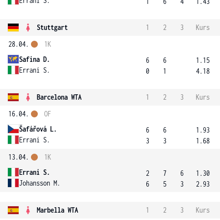
Errani S.
1
6
4
1.43
Stuttgart
1
2
3
Kurs
28.04.
1K
Safina D.
6
6
1.15
Errani S.
0
1
4.18
Barcelona WTA
1
2
3
Kurs
16.04.
OF
Šafářová L.
6
6
1.93
Errani S.
3
3
1.68
13.04.
1K
Errani S.
2
7
6
1.30
Johansson M.
6
5
3
2.93
Marbella WTA
1
2
3
Kurs