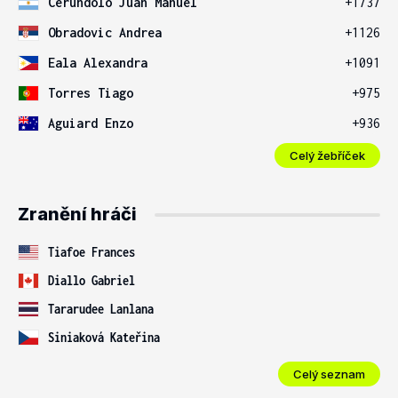
Cerundolo Juan Manuel
+1737
Obradovic Andrea
+1126
Eala Alexandra
+1091
Torres Tiago
+975
Aguiard Enzo
+936
Celý žebříček
Zranění hráči
Tiafoe Frances
Diallo Gabriel
Tararudee Lanlana
Siniaková Kateřina
Celý seznam