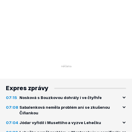
Expres zprávy
07:15
Nosková s Bouzkovou dohrály i ve čtyřhře
07:08
Sabalenková neměla problém ani se zkušenou
Číňankou
07:04
Jódar vyřídil i Musettiho a vyzve Lehečku