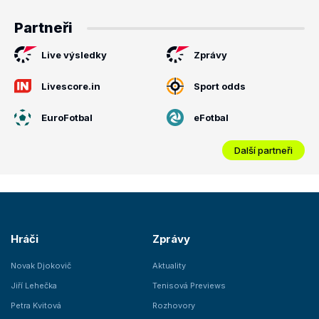
Partneři
Live výsledky
Zprávy
Livescore.in
Sport odds
EuroFotbal
eFotbal
Další partneři
Hráči
Zprávy
Novak Djokovič
Aktuality
Jiří Lehečka
Tenisová Previews
Petra Kvitová
Rozhovory