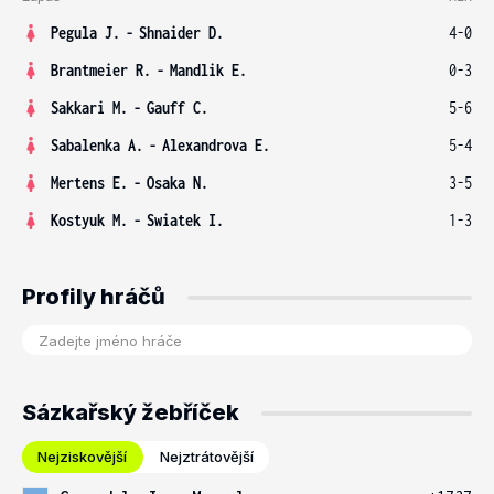
Pegula J.
-
Shnaider D.
4-0
Brantmeier R.
-
Mandlik E.
0-3
Sakkari M.
-
Gauff C.
5-6
Sabalenka A.
-
Alexandrova E.
5-4
Mertens E.
-
Osaka N.
3-5
Kostyuk M.
-
Swiatek I.
1-3
Profily hráčů
Sázkařský žebříček
Nejziskovější
Nejztrátovější