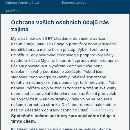
Markéta Vondroušová
Express zprávy
Iga Swiatek
Marie Bouzková
Ochrana vašich osobních údajů nás
Žebříčky
Kalendář turnajů
zajímá
My a naši partneři
997
ukládáme do vašeho zařízení
Žebříček ATP (muži)
Australian Open
osobní údaje, jako jsou údaje o prohlížení nebo jedinečné
Žebříček WTA (ženy)
French Open
identifikátory, a máme k nim přístup. Výběr Souhlasím
umožňuje, aby sledovací technologie podporovaly účely
Sázkařský žebříček
Wimbledon
uvedené v části My a naši partneři zpracováváme údaje za
US Open
účelem poskytování. Výběrem Zamítnout vše nebo
odvoláním svého souhlasu je zakážete. Pokud jsou
Turnaj mistrů
sledovací technologie zakázány, některé zobrazené
Turnaj mistryň
obsahy a reklamy pro vás nemusí být tolik relevantní. Tuto
Aktualní trendy
nabídku můžete kdykoli znovu zobrazit a změnit své volby
nebo souhlas odvolat kliknutím na odkaz Řízení předvoleb
ve spodní části webové stránky. Vaše volby se projeví v
Fotbalové přestupy
našem Internetová stránka. Další podrobnosti naleznete v
Livesport Daily
našich Zásadách ochrany osobních údajů.
Třetí strany
Společně s našimi partnery zpracováváme údaje s
LS Prague Open
tímto cílem:
Používání přesných údajů o zeměpisné poloze . Aktivní