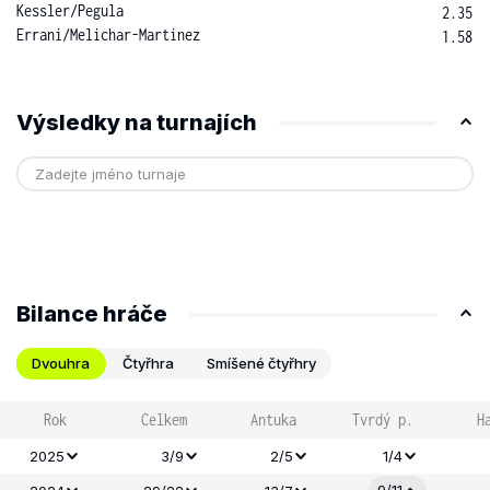
Kessler
/
Pegula
2.35
Errani
/
Melichar-Martinez
1.58
Výsledky na turnajích
Bilance hráče
Dvouhra
Čtyřhra
Smíšené čtyřhry
Rok
Celkem
Antuka
Tvrdý p.
H
2025
3/9
2/5
1/4