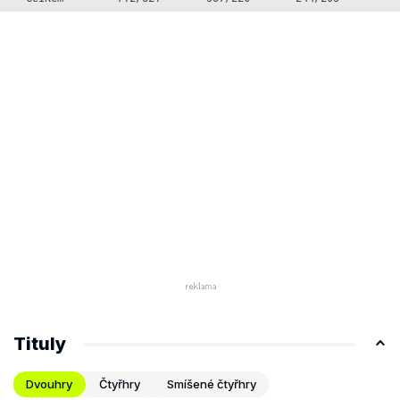
Tituly
Dvouhry
Čtyřhry
Smíšené čtyřhry