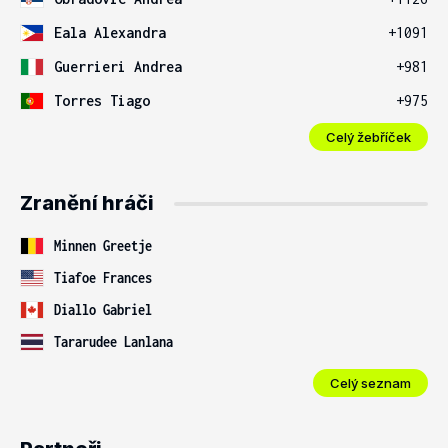
Eala Alexandra
+1091
Guerrieri Andrea
+981
Torres Tiago
+975
Celý žebříček
Zranění hráči
Minnen Greetje
Tiafoe Frances
Diallo Gabriel
Tararudee Lanlana
Celý seznam