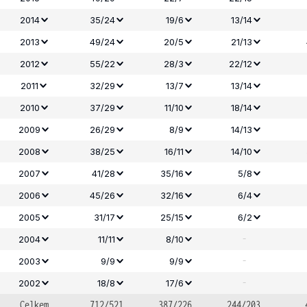
2014
35/24
19/6
13/14
2013
49/24
20/5
21/13
2012
55/22
28/3
22/12
2011
32/29
13/7
13/14
2010
37/29
11/10
18/14
2009
26/29
8/9
14/13
2008
38/25
16/11
14/10
2007
41/28
35/16
5/8
2006
45/26
32/16
6/4
2005
31/17
25/15
6/2
-
2004
11/11
8/10
-
2003
9/9
9/9
-
2002
18/8
17/6
Celkem
712/521
387/226
244/203