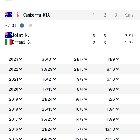
Canberra WTA
1
2
3
Kurs
02.01.
1K
Joint M.
6
6
2.91
Errani S.
2
3
1.36
2023
36/31
21/17
11/9
2022
33/29
21/15
8/10
2021
16/21
9/9
6/10
2020
17/13
8/4
9/8
2019
21/24
19/17
2/6
2018
25/13
10/6
13/4
2017
35/25
14/9
18/9
2016
21/24
7/7
13/13
2015
49/29
22/7
22/15