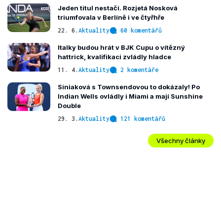
Jeden titul nestačí. Rozjetá Nosková
triumfovala v Berlíně i ve čtyřhře
22. 6.
Aktuality
60 komentářů
Italky budou hrát v BJK Cupu o vítězný
hattrick, kvalifikaci zvládly hladce
11. 4.
Aktuality
2 komentáře
Siniaková s Townsendovou to dokázaly! Po
Indian Wells ovládly i Miami a mají Sunshine
Double
29. 3.
Aktuality
121 komentářů
Všechny články