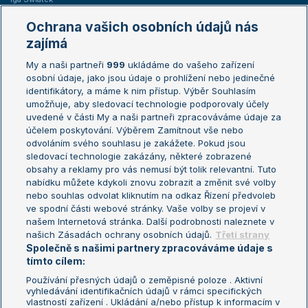
Marie Bouzková
Ochrana vašich osobních údajů nás
Žebříčky
Kalendář turnajů
zajímá
My a naši partneři
999
ukládáme do vašeho zařízení
Žebříček ATP (muži)
Australian Open
osobní údaje, jako jsou údaje o prohlížení nebo jedinečné
Žebříček WTA (ženy)
French Open
identifikátory, a máme k nim přístup. Výběr Souhlasím
umožňuje, aby sledovací technologie podporovaly účely
Sázkařský žebříček
Wimbledon
uvedené v části My a naši partneři zpracováváme údaje za
US Open
účelem poskytování. Výběrem Zamítnout vše nebo
odvoláním svého souhlasu je zakážete. Pokud jsou
Turnaj mistrů
sledovací technologie zakázány, některé zobrazené
Turnaj mistryň
obsahy a reklamy pro vás nemusí být tolik relevantní. Tuto
Aktualní trendy
nabídku můžete kdykoli znovu zobrazit a změnit své volby
nebo souhlas odvolat kliknutím na odkaz Řízení předvoleb
ve spodní části webové stránky. Vaše volby se projeví v
Fotbalové přestupy
našem Internetová stránka. Další podrobnosti naleznete v
Livesport Daily
našich Zásadách ochrany osobních údajů.
Třetí strany
Společně s našimi partnery zpracováváme údaje s
LS Prague Open
tímto cílem:
Používání přesných údajů o zeměpisné poloze . Aktivní
vyhledávání identifikačních údajů v rámci specifických
vlastností zařízení . Ukládání a/nebo přístup k informacím v
Podmínky užití
Nastavení soukromí