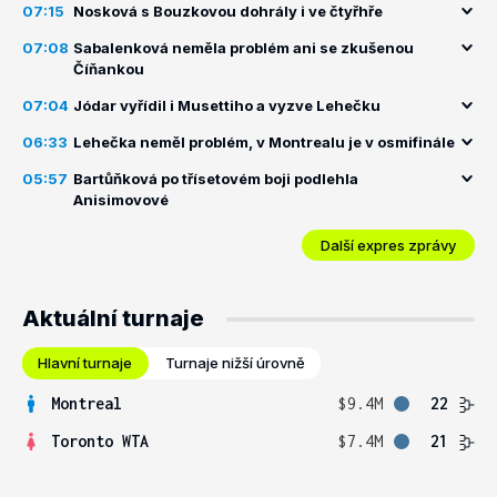
07:15
Nosková s Bouzkovou dohrály i ve čtyřhře
07:08
Sabalenková neměla problém ani se zkušenou
Číňankou
07:04
Jódar vyřídil i Musettiho a vyzve Lehečku
06:33
Lehečka neměl problém, v Montrealu je v osmifinále
05:57
Bartůňková po třísetovém boji podlehla
Anisimovové
Další expres zprávy
Aktuální turnaje
Hlavní turnaje
Turnaje nižší úrovně
Montreal
$9.4M
22
Toronto WTA
$7.4M
21