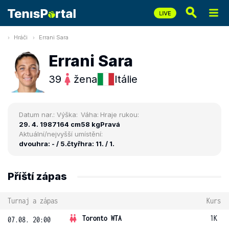
Hráči
Errani Sara
Errani Sara
39
žena
Itálie
Datum nar.:
Výška:
Váha:
Hraje rukou:
29. 4. 1987
164 cm
58 kg
Pravá
Aktuální/nejvyšší umístění:
dvouhra: - / 5.
čtyřhra: 11. / 1.
Příští zápas
Turnaj a zápas
Kurs
Toronto WTA
1K
07.08. 20:00