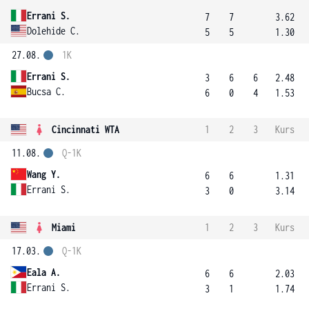
Errani S.
7
7
3.62
Dolehide C.
5
5
1.30
27.08.
1K
Errani S.
3
6
6
2.48
Bucsa C.
6
0
4
1.53
Cincinnati WTA
1
2
3
Kurs
11.08.
Q-1K
Wang Y.
6
6
1.31
Errani S.
3
0
3.14
Miami
1
2
3
Kurs
17.03.
Q-1K
Eala A.
6
6
2.03
Errani S.
3
1
1.74