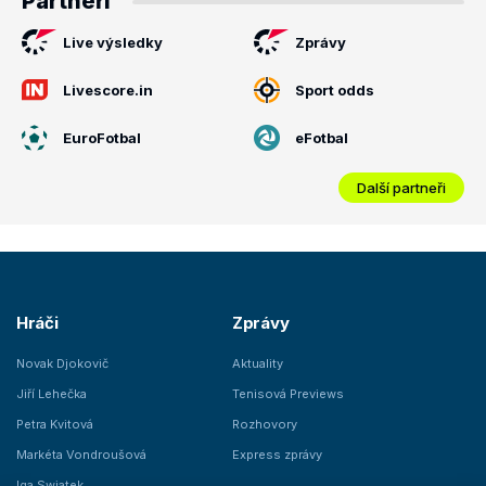
Partneři
Live výsledky
Zprávy
Livescore.in
Sport odds
EuroFotbal
eFotbal
Další partneři
Hráči
Zprávy
Novak Djokovič
Aktuality
Jiří Lehečka
Tenisová Previews
Petra Kvitová
Rozhovory
Markéta Vondroušová
Express zprávy
Iga Swiatek