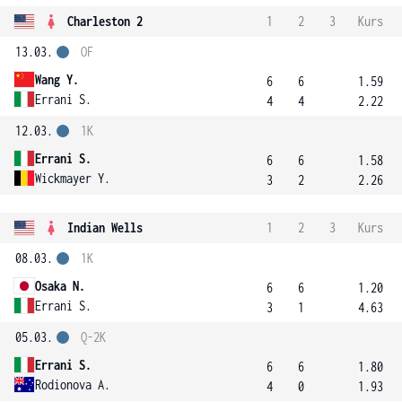
Charleston 2
1
2
3
Kurs
13.03.
OF
Wang Y.
6
6
1.59
Errani S.
4
4
2.22
12.03.
1K
Errani S.
6
6
1.58
Wickmayer Y.
3
2
2.26
Indian Wells
1
2
3
Kurs
08.03.
1K
Osaka N.
6
6
1.20
Errani S.
3
1
4.63
05.03.
Q-2K
Errani S.
6
6
1.80
Rodionova A.
4
0
1.93