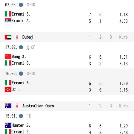
03.03.
Q-1K
Errani S.
7
6
1.18
Krunic A.
5
1
4.33
Dubaj
1
2
3
Kurs
17.02.
Q-OF
Wang X.
6
6
1.31
Errani S.
3
2
3.13
16.02.
Q-1K
Errani S.
6
6
1.30
Oz I.
3
0
3.15
Australian Open
1
2
3
Kurs
15.01.
1K
Hunter S.
6
6
1.29
Errani S.
4
3
3.48