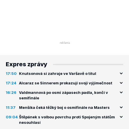
Expres zprávy
17:50
Knutsonová si zahraje ve Varšavě o titul
17:24
Alcaraz se Sinnerem prokazují svoji výjimečnost
16:26
Valdmannová po osmi zápasech padla, končí v
semifinále
11:37
Menšíka čeká těžký boj o osmifinále na Masters
09:04
Štěpánek s volbou povrchu proti Spojeným státům
nesouhlasí