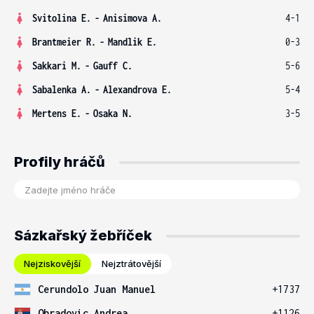
Svitolina E.
-
Anisimova A.
4-1
Brantmeier R.
-
Mandlik E.
0-3
Sakkari M.
-
Gauff C.
5-6
Sabalenka A.
-
Alexandrova E.
5-4
Mertens E.
-
Osaka N.
3-5
Profily hráčů
Sázkařský žebříček
Nejziskovější
Nejztrátovější
Cerundolo Juan Manuel
+1737
Obradovic Andrea
+1126