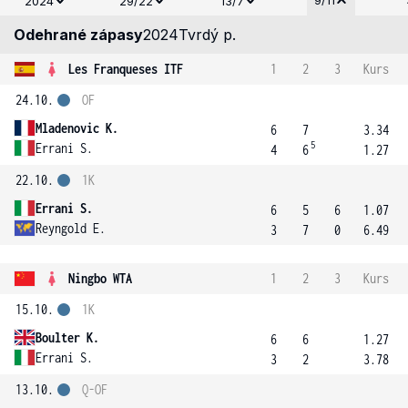
9/11
2024
29/22
13/7
Odehrané zápasy
2024
Tvrdý p.
Les Franqueses ITF
1
2
3
Kurs
24.10.
OF
Mladenovic K.
6
7
3.34
5
Errani S.
4
6
1.27
22.10.
1K
Errani S.
6
5
6
1.07
Reyngold E.
3
7
0
6.49
Ningbo WTA
1
2
3
Kurs
15.10.
1K
Boulter K.
6
6
1.27
Errani S.
3
2
3.78
13.10.
Q-OF