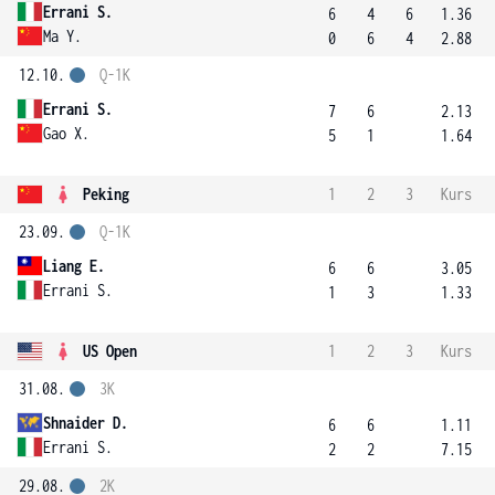
Errani S.
6
4
6
1.36
Ma Y.
0
6
4
2.88
12.10.
Q-1K
Errani S.
7
6
2.13
Gao X.
5
1
1.64
Peking
1
2
3
Kurs
23.09.
Q-1K
Liang E.
6
6
3.05
Errani S.
1
3
1.33
US Open
1
2
3
Kurs
31.08.
3K
Shnaider D.
6
6
1.11
Errani S.
2
2
7.15
29.08.
2K