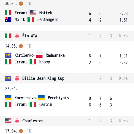
30.05.
1K
Errani
/
Mattek
6
6
2.23
Molik
/
Santangelo
4
2
1.51
Řím WTA
1
2
3
Kurs
14.05.
1K
Kirilenko
/
Radwanska
6
7
1.31
Errani
/
Knapp
2
6
2.87
Billie Jean King Cup
1
2
3
Kurs
27.04.
Koryttseva
/
Perebiynis
0
7
6
Errani
/
Garbin
6
6
3
Charleston
1
2
3
Kurs
17.04.
1K