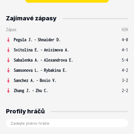
Zajímavé zápasy
Zápas
H2H
Pegula J.
-
Shnaider D.
4-0
Svitolina E.
-
Anisimova A.
4-1
Sabalenka A.
-
Alexandrova E.
5-4
Samsonova L.
-
Rybakina E.
4-2
Sanchez A.
-
Bosio V.
3-2
Zhang J.
-
Zhu C.
2-2
Profily hráčů