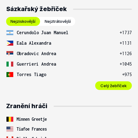
Sázkařský žebříček
Nejziskovější
Nejztrátovější
Cerundolo Juan Manuel
+1737
Eala Alexandra
+1131
Obradovic Andrea
+1126
Guerrieri Andrea
+1045
Torres Tiago
+975
Celý žebříček
Zranění hráči
Minnen Greetje
Tiafoe Frances