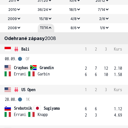
2011
37/20
10/4
20/12
2010
36/24
18/5
7/14
2009
15/18
4/8
2/6
11/14
2008
8/6
1/6
Odehrané zápasy
2008
Bali
1
2
3
Kurs
08.09.
OF
Craybas
/
Grandin
2
7
12
2.10
Errani
/
Garbin
6
6
10
1.58
US Open
1
2
3
Kurs
28.08.
1K
Srebotnik
/
Sugiyama
6
6
1.12
Errani
/
Knapp
2
3
4.69