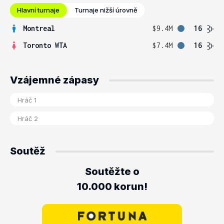
Hlavní turnaje
Turnaje nižší úrovně
Montreal
$9.4M
16
Toronto WTA
$7.4M
16
Vzájemné zápasy
Soutěž
Soutěžte o
10.000 korun!