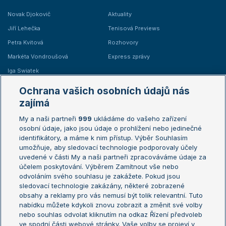
Novak Djokovič
Aktuality
Jiří Lehečka
Tenisová Previews
Petra Kvitová
Rozhovory
Markéta Vondroušová
Express zprávy
Iga Swiatek
Marie Bouzková
Ochrana vašich osobních údajů nás
Žebříčky
Kalendář turnajů
zajímá
My a naši partneři
999
ukládáme do vašeho zařízení
Žebříček ATP (muži)
Australian Open
osobní údaje, jako jsou údaje o prohlížení nebo jedinečné
Žebříček WTA (ženy)
French Open
identifikátory, a máme k nim přístup. Výběr Souhlasím
umožňuje, aby sledovací technologie podporovaly účely
Sázkařský žebříček
Wimbledon
uvedené v části My a naši partneři zpracováváme údaje za
US Open
účelem poskytování. Výběrem Zamítnout vše nebo
odvoláním svého souhlasu je zakážete. Pokud jsou
Turnaj mistrů
sledovací technologie zakázány, některé zobrazené
Turnaj mistryň
obsahy a reklamy pro vás nemusí být tolik relevantní. Tuto
Aktualní trendy
nabídku můžete kdykoli znovu zobrazit a změnit své volby
nebo souhlas odvolat kliknutím na odkaz Řízení předvoleb
ve spodní části webové stránky. Vaše volby se projeví v
Fotbalové přestupy