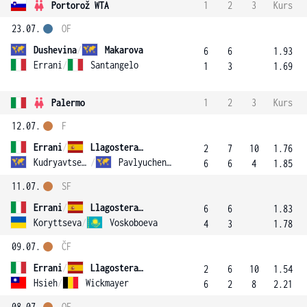
Portorož WTA
1
2
3
Kurs
23.07.
OF
Dushevina
/
Makarova
6
6
1.93
Errani
/
Santangelo
1
3
1.69
Palermo
1
2
3
Kurs
12.07.
F
Errani
/
Llagostera Vives
2
7
10
1.76
Kudryavtseva
/
Pavlyuchenkova
6
6
4
1.85
11.07.
SF
Errani
/
Llagostera Vives
6
6
1.83
Koryttseva
/
Voskoboeva
4
3
1.78
09.07.
ČF
Errani
/
Llagostera Vives
2
6
10
1.54
Hsieh
/
Wickmayer
6
2
8
2.21
08.07.
OF