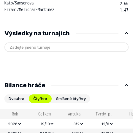
Kato
/
Samsonova
2.66
Errani
/
Melichar-Martinez
1.47
Výsledky na turnajích
Bilance hráče
Dvouhra
Čtyřhra
Smíšené čtyřhry
Rok
Celkem
Antuka
Tvrdý p.
H
2026
19/10
3/2
12/6