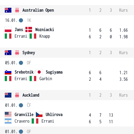
Australian Open
1
2
3
Kurs
16.01.
1K
Jans
/
Wozniacki
1
6
6
1.66
Errani
/
Knapp
6
2
0
1.98
Sydney
1
2
3
Kurs
05.01.
OF
Srebotnik
/
Sugiyama
6
6
1.21
Errani
/
Garbin
2
4
3.56
Auckland
1
2
3
Kurs
01.01.
ČF
Granville
/
Uhlirova
4
7
13
Cravero
/
Errani
6
5
11
01.01.
OF