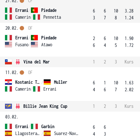
21.02.
ČF
Errani
/
Piedade
6
6
10
3.28
Camerin
/
Pennetta
3
7
8
1.24
20.02.
OF
Errani
/
Piedade
2
6
10
1.90
Fusano
/
Atawo
6
4
5
1.72
Vina del Mar
1
2
3
Kurs
11.02.
OF
Kostanic Tosic
/
Muller
6
1
10
1.63
Camerin
/
Errani
4
6
7
2.02
Billie Jean King Cup
1
2
3
Kurs
03.02.
Errani
/
Garbin
6
6
Llagostera Vives
/
Suarez-Navarro
4
3