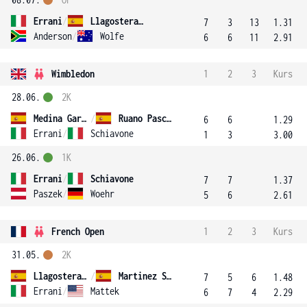
Errani
/
Llagostera Vives
7
3
13
1.31
Anderson
/
Wolfe
6
6
11
2.91
Wimbledon
1
2
3
Kurs
28.06.
2K
Medina Garrigues
/
Ruano Pascual
6
6
1.29
Errani
/
Schiavone
1
3
3.00
26.06.
1K
Errani
/
Schiavone
7
7
1.37
Paszek
/
Woehr
5
6
2.61
French Open
1
2
3
Kurs
31.05.
2K
Llagostera Vives
/
Martinez Sanchez
7
5
6
1.48
Errani
/
Mattek
6
7
4
2.29