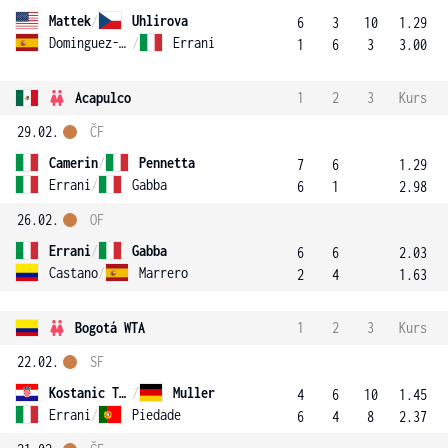
Mattek
/
Uhlirova
6
3
10
1.29
Dominguez-Lino
/
Errani
1
6
3
3.00
Acapulco
1
2
3
Kurs
29.02.
ČF
Camerin
/
Pennetta
7
6
1.29
Errani
/
Gabba
6
1
2.98
26.02.
OF
Errani
/
Gabba
6
6
2.03
Castano
/
Marrero
2
4
1.63
Bogotá WTA
1
2
3
Kurs
22.02.
SF
Kostanic Tosic
/
Muller
4
6
10
1.45
Errani
/
Piedade
6
4
8
2.37