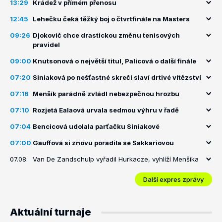
13:29
Krádež v přímém přenosu
12:45
Lehečku čeká těžký boj o čtvrtfinále na Masters
09:26
Djokovič chce drastickou změnu tenisových
pravidel
09:00
Knutsonová o největší titul, Palicová o další finále
07:20
Siniaková po nešťastné skreči slaví drtivé vítězství
07:16
Menšík parádně zvládl nebezpečnou hrozbu
07:10
Rozjetá Ealaová urvala sedmou výhru v řadě
07:04
Bencicová udolala parťačku Siniakové
07:00
Gauffová si znovu poradila se Sakkariovou
07.08.
Van De Zandschulp vyřadil Hurkacze, vyhlíží Menšíka
Další expres zprávy
Aktuální turnaje