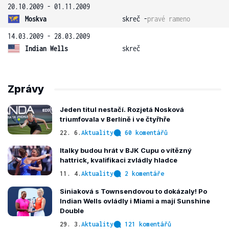
20.10.2009 - 01.11.2009
Moskva
skreč -
pravé rameno
14.03.2009 - 28.03.2009
Indian Wells
skreč
Zprávy
Jeden titul nestačí. Rozjetá Nosková
triumfovala v Berlíně i ve čtyřhře
22. 6.
Aktuality
60 komentářů
Italky budou hrát v BJK Cupu o vítězný
hattrick, kvalifikaci zvládly hladce
11. 4.
Aktuality
2 komentáře
Siniaková s Townsendovou to dokázaly! Po
Indian Wells ovládly i Miami a mají Sunshine
Double
29. 3.
Aktuality
121 komentářů