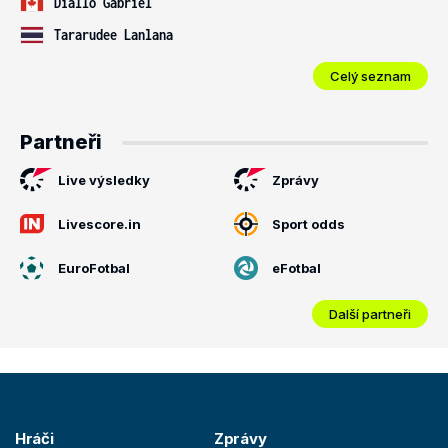
Diallo Gabriel
Tararudee Lanlana
Celý seznam
Partneři
Live výsledky
Zprávy
Livescore.in
Sport odds
EuroFotbal
eFotbal
Další partneři
Hráči
Zprávy