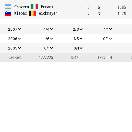
Cravero
/
Errani
6
6
1.85
Klepac
/
Wickmayer
2
3
1.76
2007
4/4
2/3
1/1
2006
1/6
1/5
0/1
-
2005
0/1
0/1
Celkem
422/225
154/68
193/114