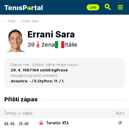
Hráči
Errani Sara
Errani Sara
39
žena
Itálie
Datum nar.:
Výška:
Váha:
Hraje rukou:
29. 4. 1987
164 cm
58 kg
Pravá
Aktuální/nejvyšší umístění:
dvouhra: - / 5.
čtyřhra: 11. / 1.
Příští zápas
Turnaj a zápas
Kurs
Toronto WTA
OF
08.08. 20:00