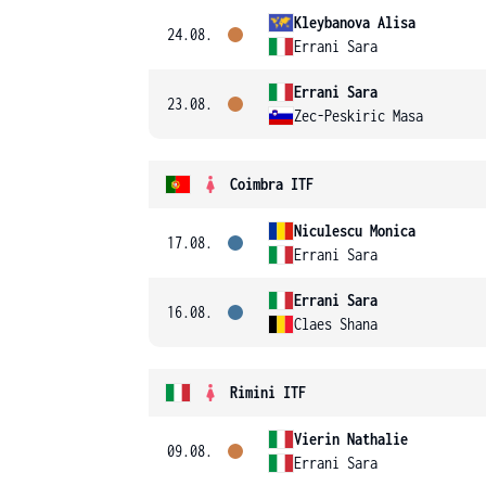
Kleybanova Alisa
24.08.
Errani Sara
Errani Sara
23.08.
Zec-Peskiric Masa
Coimbra ITF
Niculescu Monica
17.08.
Errani Sara
Errani Sara
16.08.
Claes Shana
Rimini ITF
Vierin Nathalie
09.08.
Errani Sara