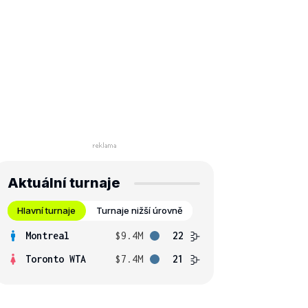
Aktuální turnaje
Hlavní turnaje
Turnaje nižší úrovně
Montreal
$9.4M
22
Toronto WTA
$7.4M
21