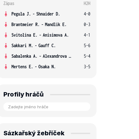
Zápas
H2H
Pegula J.
-
Shnaider D.
4-0
Brantmeier R.
-
Mandlik E.
0-3
Svitolina E.
-
Anisimova A.
4-1
Sakkari M.
-
Gauff C.
5-6
Sabalenka A.
-
Alexandrova E.
5-4
Mertens E.
-
Osaka N.
3-5
Profily hráčů
Sázkařský žebříček