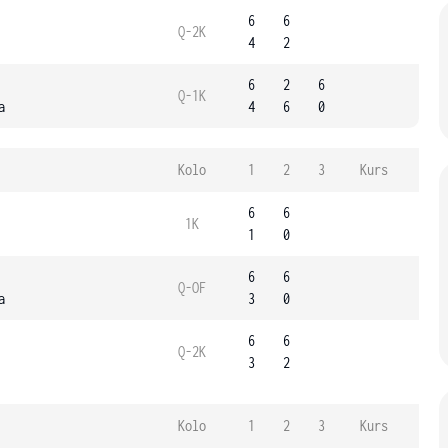
6
6
Q-2K
4
2
6
2
6
Q-1K
a
4
6
0
Kolo
1
2
3
Kurs
6
6
1K
1
0
6
6
Q-OF
a
3
0
6
6
Q-2K
3
2
Kolo
1
2
3
Kurs