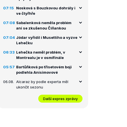
07:15
Nosková s Bouzkovou dohrály i
ve čtyřhře
07:08
Sabalenková neměla problém
ani se zkušenou Číňankou
07:04
Jódar vyřídil i Musettiho a vyzve
Lehečku
06:33
Lehečka neměl problém, v
Montrealu je v osmifinále
05:57
Bartůňková po třísetovém boji
podlehla Anisimovové
06.08.
Alcaraz by podle experta měl
ukončit sezonu
Další expres zprávy