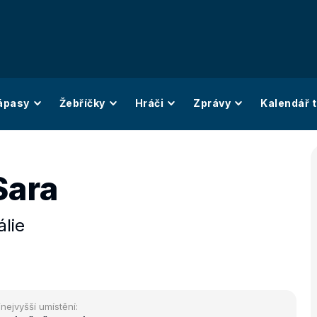
ápasy
Žebříčky
Hráči
Zprávy
Kalendář t
Sara
álie
/nejvyšší umístění: