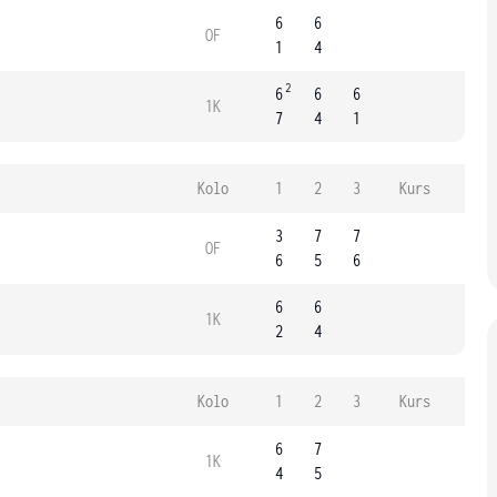
6
6
OF
1
4
2
6
6
6
1K
7
4
1
Kolo
1
2
3
Kurs
3
7
7
OF
6
5
6
6
6
1K
2
4
Kolo
1
2
3
Kurs
6
7
1K
4
5