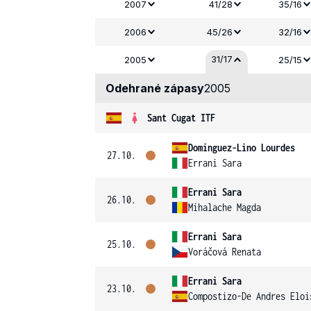
2007
41/28
35/16
2006
45/26
32/16
31/17
2005
25/15
Odehrané zápasy
2005
Sant Cugat ITF
Dominguez-Lino Lourdes
27.10.
Errani Sara
Errani Sara
26.10.
Mihalache Magda
Errani Sara
25.10.
Voráčová Renata
Errani Sara
23.10.
Compostizo-De Andres Eloi