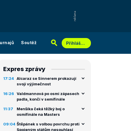
urnajů
Soutěž
Přihlášení
Expres zprávy
17:24
Alcaraz se Sinnerem prokazují
svoji výjimečnost
16:26
Valdmannová po osmi zápasech
padla, končí v semifinále
11:37
Menšíka čeká těžký boj o
osmifinále na Masters
09:04
Štěpánek s volbou povrchu proti
Spojeným státům nesouhlasí