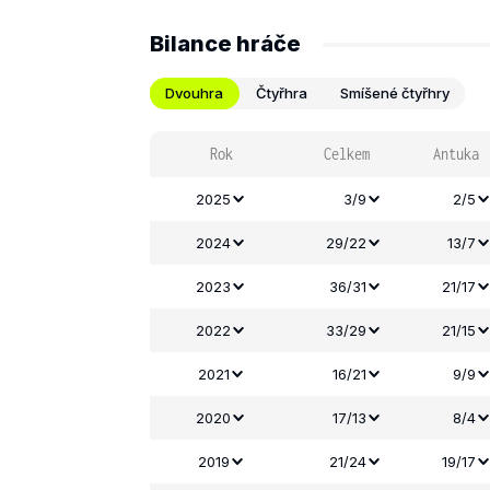
Bilance hráče
Dvouhra
Čtyřhra
Smíšené čtyřhry
Rok
Celkem
Antuka
2025
3/9
2/5
2024
29/22
13/7
2023
36/31
21/17
2022
33/29
21/15
2021
16/21
9/9
2020
17/13
8/4
2019
21/24
19/17