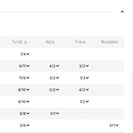
Tvrdý p.
Hala
Tráva
Nezadáno
-
-
-
1/4
-
9/11
4/2
3/2
-
11/9
3/2
1/3
-
8/10
0/2
4/2
-
-
6/10
1/2
-
-
9/8
0/1
-
-
2/6
0/1