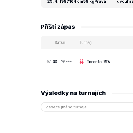
29. 4. 1987
164 cm
58 kg
Pravá
dvouhra:
Příští zápas
Datum
Turnaj
07.08. 20:00
Toronto WTA
Výsledky na turnajích