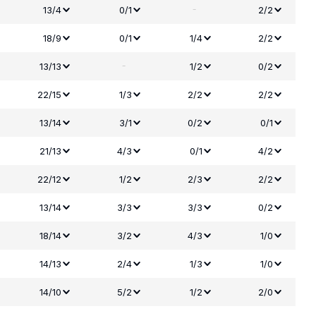
-
13/4
0/1
2/2
18/9
0/1
1/4
2/2
-
13/13
1/2
0/2
22/15
1/3
2/2
2/2
13/14
3/1
0/2
0/1
21/13
4/3
0/1
4/2
22/12
1/2
2/3
2/2
13/14
3/3
3/3
0/2
18/14
3/2
4/3
1/0
14/13
2/4
1/3
1/0
14/10
5/2
1/2
2/0