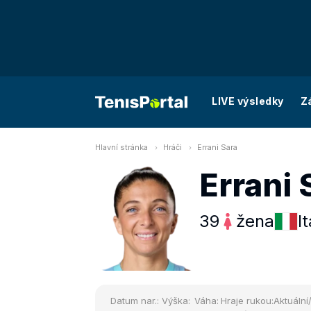
LIVE výsledky
Z
Hlavní stránka
Hráči
Errani Sara
Errani 
39
žena
It
Datum nar.:
Výška:
Váha:
Hraje rukou:
Aktuální