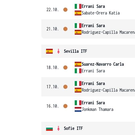
Errani Sara
22.10.
Sabate-Orera Katia
Errani Sara
21.10.
Rodriguez-Capilla Macaren
Sevilla ITF
Suarez-Navarro Carla
18.10.
Errani Sara
Errani Sara
17.10.
Rodriguez-Capilla Macaren
Errani Sara
16.10.
Jonkman Thamara
Sofie ITF