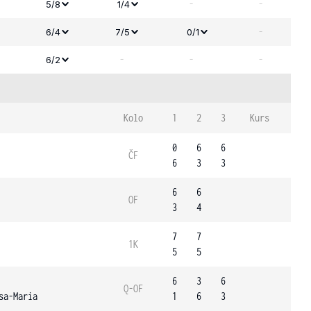
-
-
5/8
1/4
-
6/4
7/5
0/1
-
-
-
6/2
Kolo
1
2
3
Kurs
0
6
6
ČF
6
3
3
6
6
OF
3
4
7
7
1K
5
5
6
3
6
Q-OF
sa-Maria
1
6
3