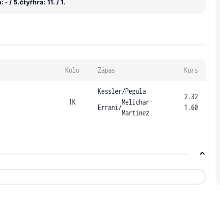
 - / 5.
čtyřhra: 11. / 1.
Kolo
Zápas
Kurs
Kessler
/
Pegula
2.32
1K
Melichar-
Errani
/
1.60
Martinez