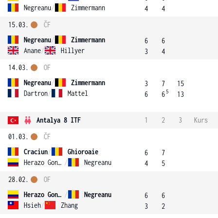
Negreanu
/
Zimmermann
4
4
15.03.
ČF
Negreanu
/
Zimmermann
6
6
Anane
/
Hillyer
3
4
14.03.
OF
Negreanu
/
Zimmermann
3
7
15
5
Dartron
/
Mattel
6
6
13
Antalya 8 ITF
1
2
3
Kurs
01.03.
ČF
Craciun
/
Ghioroaie
6
7
Herazo Gonzalez
/
Negreanu
4
5
28.02.
OF
Herazo Gonzalez
/
Negreanu
6
6
Hsieh
/
Zhang
3
2