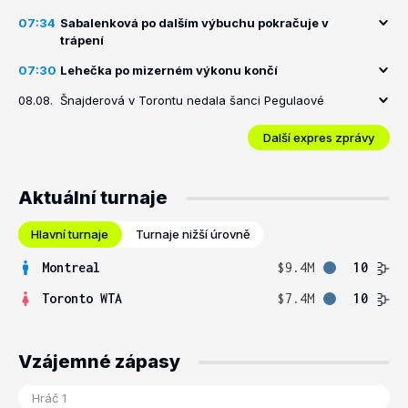
07:34
Sabalenková po dalším výbuchu pokračuje v
trápení
07:30
Lehečka po mizerném výkonu končí
08.08.
Šnajderová v Torontu nedala šanci Pegulaové
Další expres zprávy
Aktuální turnaje
Hlavní turnaje
Turnaje nižší úrovně
Montreal
$9.4M
10
Toronto WTA
$7.4M
10
Vzájemné zápasy