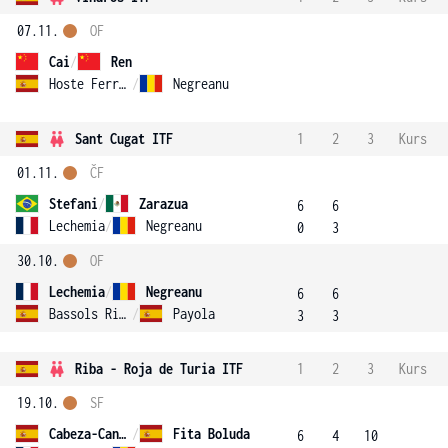
07.11.
OF
Cai
/
Ren
Hoste Ferrer
/
Negreanu
Sant Cugat ITF
1
2
3
Kurs
01.11.
ČF
Stefani
/
Zarazua
6
6
Lechemia
/
Negreanu
0
3
30.10.
OF
Lechemia
/
Negreanu
6
6
Bassols Ribera
/
Payola
3
3
Riba - Roja de Turia ITF
1
2
3
Kurs
19.10.
SF
Cabeza-Candela
/
Fita Boluda
6
4
10