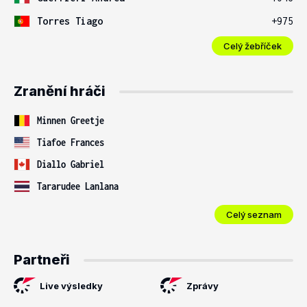
Torres Tiago
+975
Celý žebříček
Zranění hráči
Minnen Greetje
Tiafoe Frances
Diallo Gabriel
Tararudee Lanlana
Celý seznam
Partneři
Live výsledky
Zprávy