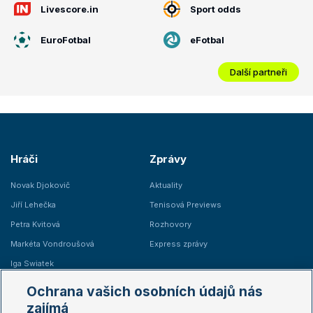
Livescore.in
Sport odds
EuroFotbal
eFotbal
Další partneři
Hráči
Zprávy
Novak Djokovič
Aktuality
Jiří Lehečka
Tenisová Previews
Petra Kvitová
Rozhovory
Markéta Vondroušová
Express zprávy
Iga Swiatek
Marie Bouzková
Ochrana vašich osobních údajů nás
Žebříčky
Kalendář turnajů
zajímá