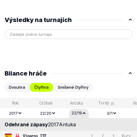
Výsledky na turnajích
Bilance hráče
Dvouhra
Čtyřhra
Smíšené čtyřhry
Rok
Celkem
Antuka
Tvrdý p.
H
22/19
2017
22/20
0/1
Odehrané zápasy
2017
Antuka
Vinaros ITF
1
2
3
Kurs