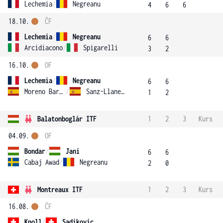
Lechemia
/
Negreanu
4
6
6
18.10.
ČF
Lechemia
/
Negreanu
6
6
Arcidiacono
/
Spigarelli
3
2
16.10.
OF
Lechemia
/
Negreanu
6
6
Moreno Barranquero
/
Sanz-Llaneza Fernandez
1
2
Balatonboglár ITF
1
2
3
Kurs
04.09.
OF
Bondar
/
Jani
6
6
Cabaj Awad
/
Negreanu
2
0
Montreaux ITF
1
2
3
Kurs
16.08.
ČF
Knoll
/
Sadikovic