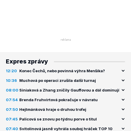
Expres zprávy
12:20
Konec Čechů, nebo povinná výhra Menšíka?
10:36
Muchová po operaci zrušila další turnaj
08:00
Siniaková a Zhang zničily Gauffovou a dál dominují
07:54
Brenda Fruhvirtová pokračuje v návratu
07:50
Hejtmánková hraje o druhou trofej
07:45
Palicová se znovu po týdnu porve o titul
07:40
Svitolinová jasně vyhrála souboj hráček TOP 10