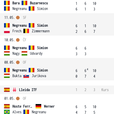
Bara
/
Buzarnescu
1
6
10
Negreanu
/
Simion
6
1
3
11.05.
SF
Negreanu
/
Simion
6
1
10
Frech
/
Zimmermann
2
6
7
10.05.
ČF
Negreanu
/
Simion
6
6
Nagy
/
Udvardy
3
3
08.05.
OF
4
Negreanu
/
Simion
6
6
10
Bukta
/
Jurikova
0
7
4
Lleida ITF
1
2
3
Kurs
01.05.
OF
Hoste Ferrer
/
Werner
6
5
10
Alves
/
Negreanu
4
7
5