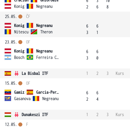
6
3
10
Konig
/
Negreanu
2
6
8
25.05.
ČF
Konig
/
Negreanu
6
6
Nitescu
/
Theron
3
1
23.05.
OF
Konig
/
Negreanu
6
6
Bosch
/
Ferreira Caputo
3
0
La Bisbal ITF
1
2
3
Kurs
15.05.
OF
Gamiz
/
Garcia-Perez
6
6
Gasanova
/
Negreanu
2
4
Dunakeszi ITF
1
2
3
Kurs
12.05.
F