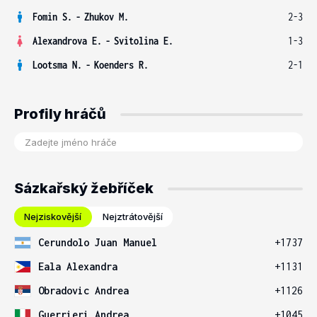
Fomin S.
-
Zhukov M.
2-3
Alexandrova E.
-
Svitolina E.
1-3
Lootsma N.
-
Koenders R.
2-1
Profily hráčů
Sázkařský žebříček
Nejziskovější
Nejztrátovější
Cerundolo Juan Manuel
+1737
Eala Alexandra
+1131
Obradovic Andrea
+1126
Guerrieri Andrea
+1045