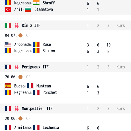
Negreanu
/
Shroff
6
6
Anil
/
Stamatova
1
1
Řím 2 ITF
1
2
3
Kurs
04.07.
OF
Arconada
/
Ruse
3
6
10
Negreanu
/
Simion
6
3
8
Perigueux ITF
1
2
3
Kurs
26.06.
OF
Bucsa
/
Muntean
6
6
Negreanu
/
Ponchet
1
3
Montpellier ITF
1
2
3
Kurs
20.06.
OF
Armitano
/
Lechemia
6
6