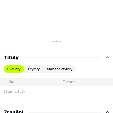
Tituly
Dvouhry
Čtyřhry
Smíšené čtyřhry
Rok
Turnaje
Žádné tituly
Zranění