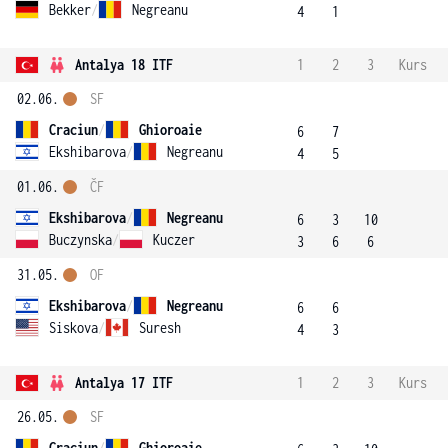
Bekker
/
Negreanu
4
1
Antalya 18 ITF
1
2
3
Kurs
02.06.
SF
Craciun
/
Ghioroaie
6
7
Ekshibarova
/
Negreanu
4
5
01.06.
ČF
Ekshibarova
/
Negreanu
6
3
10
Buczynska
/
Kuczer
3
6
6
31.05.
OF
Ekshibarova
/
Negreanu
6
6
Siskova
/
Suresh
4
3
Antalya 17 ITF
1
2
3
Kurs
26.05.
SF
Craciun
/
Ghioroaie