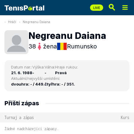
Hráči
Negreanu Daiana
Negreanu Daiana
38
žena
Rumunsko
Datum nar.:
Výška:
Váha:
Hraje rukou:
21. 6. 1988
-
-
Pravá
Aktuální/nejvyšší umístění:
dvouhra: - / 449.
čtyřhra: - / 351.
Příští zápas
Turnaj a zápas
Kurs
Žádné nadcházející zápasy.