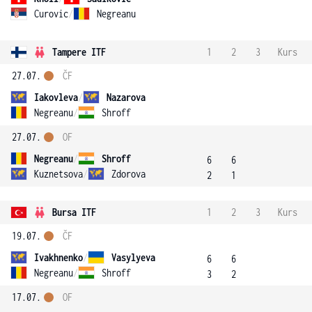
Curovic
/
Negreanu
Tampere ITF
1
2
3
Kurs
27.07.
ČF
Iakovleva
/
Nazarova
Negreanu
/
Shroff
27.07.
OF
Negreanu
/
Shroff
6
6
Kuznetsova
/
Zdorova
2
1
Bursa ITF
1
2
3
Kurs
19.07.
ČF
Ivakhnenko
/
Vasylyeva
6
6
Negreanu
/
Shroff
3
2
17.07.
OF