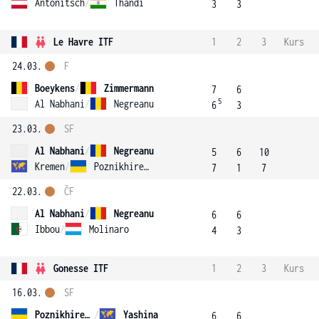
Antonitsch
/
Thandi
3
3
Le Havre ITF
1
2
3
Kurs
24.03.
F
Boeykens
/
Zimmermann
7
6
5
Al Nabhani
/
Negreanu
6
3
23.03.
SF
Al Nabhani
/
Negreanu
5
6
10
Kremen
/
Poznikhirenko
7
1
7
22.03.
ČF
Al Nabhani
/
Negreanu
6
6
Ibbou
/
Molinaro
4
3
Gonesse ITF
1
2
3
Kurs
16.03.
SF
Poznikhirenko
/
Yashina
6
6