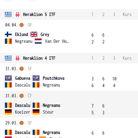
Heraklion 5 ITF
1
2
3
Kurs
04.04.
OF
Eklund
/
Grey
6
6
Negreanu
/
Van Der Hoek
2
2
Heraklion 4 ITF
1
2
3
Kurs
31.03.
SF
Gabueva
/
Poutchkova
3
6
10
Dascalu
/
Negreanu
6
4
4
31.03.
ČF
Dascalu
/
Negreanu
7
6
Koelzer
/
Steur
5
3
29.03.
OF
Dascalu
/
Negreanu
6
6