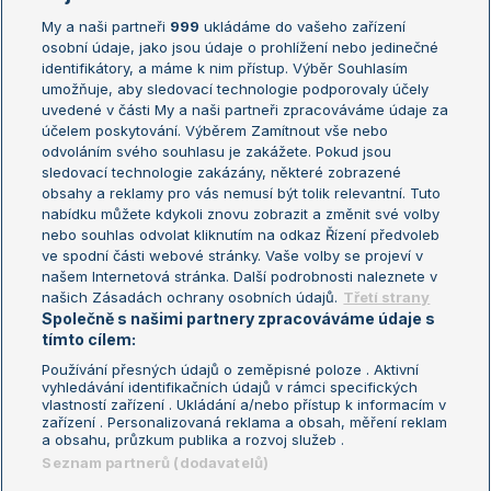
My a naši partneři
999
ukládáme do vašeho zařízení
Žebříček ATP (muži)
Australian Open
osobní údaje, jako jsou údaje o prohlížení nebo jedinečné
Žebříček WTA (ženy)
French Open
identifikátory, a máme k nim přístup. Výběr Souhlasím
umožňuje, aby sledovací technologie podporovaly účely
Sázkařský žebříček
Wimbledon
uvedené v části My a naši partneři zpracováváme údaje za
US Open
účelem poskytování. Výběrem Zamítnout vše nebo
odvoláním svého souhlasu je zakážete. Pokud jsou
Turnaj mistrů
sledovací technologie zakázány, některé zobrazené
Turnaj mistryň
obsahy a reklamy pro vás nemusí být tolik relevantní. Tuto
Aktualní trendy
nabídku můžete kdykoli znovu zobrazit a změnit své volby
nebo souhlas odvolat kliknutím na odkaz Řízení předvoleb
ve spodní části webové stránky. Vaše volby se projeví v
Fotbalové přestupy
našem Internetová stránka. Další podrobnosti naleznete v
Livesport Daily
našich Zásadách ochrany osobních údajů.
Třetí strany
Společně s našimi partnery zpracováváme údaje s
LS Prague Open
tímto cílem:
Používání přesných údajů o zeměpisné poloze . Aktivní
vyhledávání identifikačních údajů v rámci specifických
vlastností zařízení . Ukládání a/nebo přístup k informacím v
Podmínky užití
Nastavení soukromí
zařízení . Personalizovaná reklama a obsah, měření reklam
GDPR a žurnalistika
Reklama
a obsahu, průzkum publika a rozvoj služeb .
Informace o zpracování osobních
Kontakt
Seznam partnerů (dodavatelů)
údajů
Tiráž