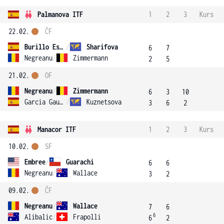
Palmanova ITF
1
2
3
Kurs
22.02.
ČF
Burillo Escorihuela
/
Sharifova
6
7
Negreanu
/
Zimmermann
2
5
21.02.
OF
Negreanu
/
Zimmermann
6
3
10
Garcia Gausi
/
Kuznetsova
3
6
2
Manacor ITF
1
2
3
Kurs
10.02.
SF
Embree
/
Guarachi
6
6
Negreanu
/
Wallace
3
2
09.02.
ČF
Negreanu
/
Wallace
7
6
6
Alibalic
/
Frapolli
6
2