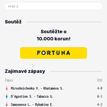
Soutěž
Soutěžte o
10.000 korun!
Zajímavé zápasy
Zápas
H2H
Miroshnichenko V.
-
Khatamova S.
4-0
D'Agostino S.
-
Tabacco G.
0-3
Samsonova L.
-
Rybakina E.
4-2