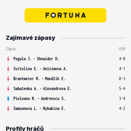
Zajímavé zápasy
Zápas
H2H
Pegula J.
-
Shnaider D.
4-0
Svitolina E.
-
Anisimova A.
4-1
Brantmeier R.
-
Mandlik E.
0-3
Sabalenka A.
-
Alexandrova E.
5-4
Pieleanu R.
-
Andreescu S.
3-4
Samsonova L.
-
Rybakina E.
4-2
Profily hráčů