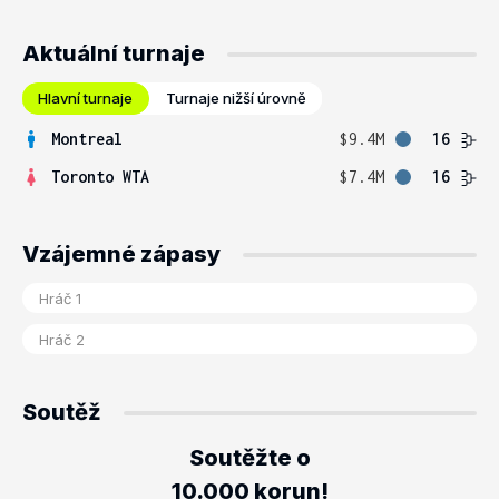
Aktuální turnaje
Hlavní turnaje
Turnaje nižší úrovně
Montreal
$9.4M
16
Toronto WTA
$7.4M
16
Vzájemné zápasy
Soutěž
Soutěžte o
10.000 korun!