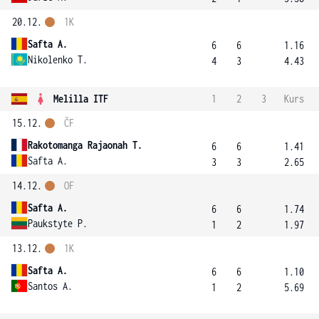
20.12.
1K
Safta A.
6
6
1.16
Nikolenko T.
4
3
4.43
Melilla ITF
1
2
3
Kurs
15.12.
ČF
Rakotomanga Rajaonah T.
6
6
1.41
Safta A.
3
3
2.65
14.12.
OF
Safta A.
6
6
1.74
Paukstyte P.
1
2
1.97
13.12.
1K
Safta A.
6
6
1.10
Santos A.
1
2
5.69