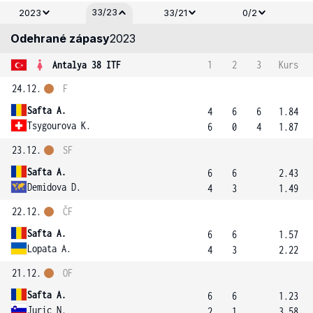
33/23
2023
33/21
0/2
Odehrané zápasy
2023
Antalya 38 ITF
1
2
3
Kurs
24.12.
F
Safta A.
4
6
6
1.84
Tsygourova K.
6
0
4
1.87
23.12.
SF
Safta A.
6
6
2.43
Demidova D.
4
3
1.49
22.12.
ČF
Safta A.
6
6
1.57
Lopata A.
4
3
2.22
21.12.
OF
Safta A.
6
6
1.23
Juric N.
2
1
3.58