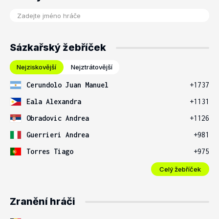
Sázkařský žebříček
Nejziskovější
Nejztrátovější
Cerundolo Juan Manuel
+1737
Eala Alexandra
+1131
Obradovic Andrea
+1126
Guerrieri Andrea
+981
Torres Tiago
+975
Celý žebříček
Zranění hráči