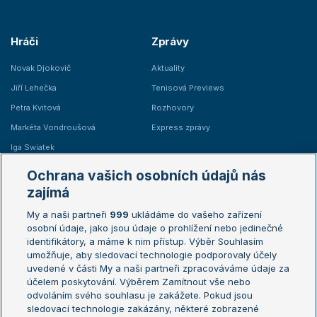
Hráči
Zprávy
Novak Djokovič
Aktuality
Jiří Lehečka
Tenisová Previews
Petra Kvitová
Rozhovory
Markéta Vondroušová
Express zprávy
Iga Swiatek
Marie Bouzková
Ochrana vašich osobních údajů nás
Žebříčky
Kalendář turnajů
zajímá
My a naši partneři
999
ukládáme do vašeho zařízení
Žebříček ATP (muži)
Australian Open
osobní údaje, jako jsou údaje o prohlížení nebo jedinečné
Žebříček WTA (ženy)
French Open
identifikátory, a máme k nim přístup. Výběr Souhlasím
umožňuje, aby sledovací technologie podporovaly účely
Sázkařský žebříček
Wimbledon
uvedené v části My a naši partneři zpracováváme údaje za
US Open
účelem poskytování. Výběrem Zamítnout vše nebo
odvoláním svého souhlasu je zakážete. Pokud jsou
Turnaj mistrů
sledovací technologie zakázány, některé zobrazené
Turnaj mistryň