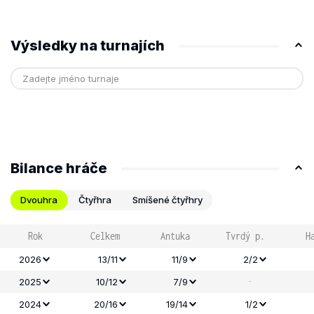
Výsledky na turnajích
Bilance hráče
Dvouhra
Čtyřhra
Smíšené čtyřhry
Rok
Celkem
Antuka
Tvrdý p.
H
2026
13/11
11/9
2/2
-
2025
10/12
7/9
2024
20/16
19/14
1/2