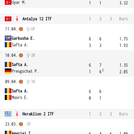
Uyar M.
1
1
3.32
Antalya 12 ITF
1
2
3
Kurs
11.04.
Q-OF
Garkusha E.
6
6
1.75
Safta A.
3
3
1.93
10.04.
Q-2K
Safta A.
6
7
1.35
2
Preugschat P.
1
6
2.85
09.04.
Q-1K
Safta A.
6
6
Moors E.
0
1
Heraklion 2 ITF
1
2
3
Kurs
23.03.
OF
Amariei I.
6
4
6
1.08