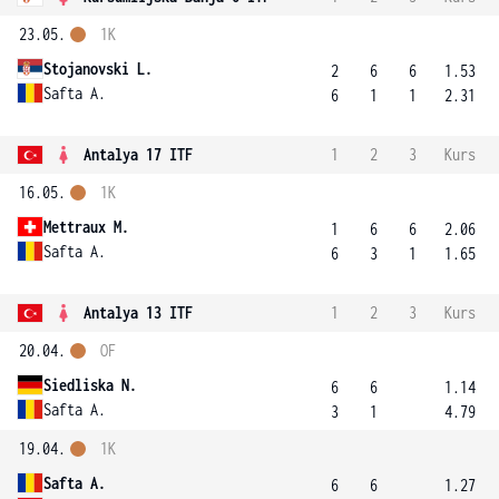
23.05.
1K
Stojanovski L.
2
6
6
1.53
Safta A.
6
1
1
2.31
Antalya 17 ITF
1
2
3
Kurs
16.05.
1K
Mettraux M.
1
6
6
2.06
Safta A.
6
3
1
1.65
Antalya 13 ITF
1
2
3
Kurs
20.04.
OF
Siedliska N.
6
6
1.14
Safta A.
3
1
4.79
19.04.
1K
Safta A.
6
6
1.27