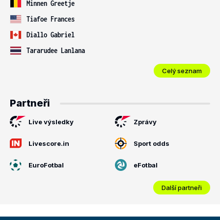
Minnen Greetje
Tiafoe Frances
Diallo Gabriel
Tararudee Lanlana
Celý seznam
Partneři
Live výsledky
Zprávy
Livescore.in
Sport odds
EuroFotbal
eFotbal
Další partneři