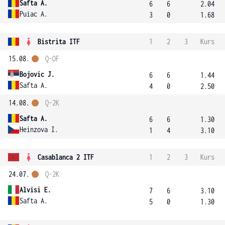
Safta A.
6
6
2.04
Puiac A.
3
0
1.68
Bistrita ITF
1
2
3
Kurs
15.08.
Q-OF
Bojovic J.
6
6
1.44
Safta A.
4
0
2.50
14.08.
Q-2K
Safta A.
6
6
1.30
Heinzova I.
1
4
3.10
Casablanca 2 ITF
1
2
3
Kurs
24.07.
Q-2K
Alvisi E.
7
6
3.10
Safta A.
5
0
1.30