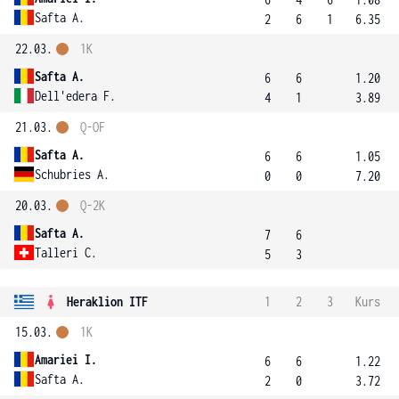
Safta A.
2
6
1
6.35
22.03.
1K
Safta A.
6
6
1.20
Dell'edera F.
4
1
3.89
21.03.
Q-OF
Safta A.
6
6
1.05
Schubries A.
0
0
7.20
20.03.
Q-2K
Safta A.
7
6
Talleri C.
5
3
Heraklion ITF
1
2
3
Kurs
15.03.
1K
Amariei I.
6
6
1.22
Safta A.
2
0
3.72