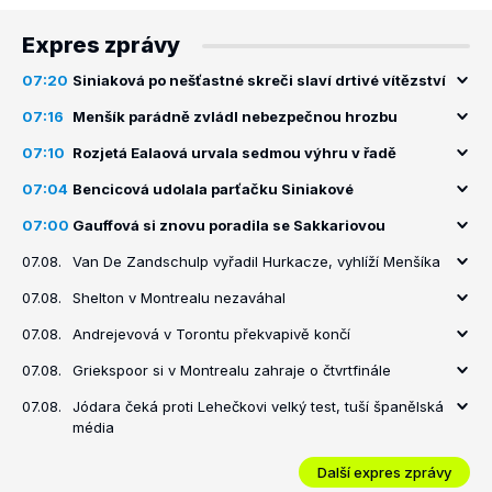
Expres zprávy
07:20
Siniaková po nešťastné skreči slaví drtivé vítězství
07:16
Menšík parádně zvládl nebezpečnou hrozbu
07:10
Rozjetá Ealaová urvala sedmou výhru v řadě
07:04
Bencicová udolala parťačku Siniakové
07:00
Gauffová si znovu poradila se Sakkariovou
07.08.
Van De Zandschulp vyřadil Hurkacze, vyhlíží Menšíka
07.08.
Shelton v Montrealu nezaváhal
07.08.
Andrejevová v Torontu překvapivě končí
07.08.
Griekspoor si v Montrealu zahraje o čtvrtfinále
07.08.
Jódara čeká proti Lehečkovi velký test, tuší španělská
média
Další expres zprávy