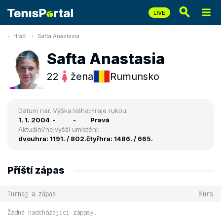
Hráči
Safta Anastasia
Safta Anastasia
22
žena
Rumunsko
Datum nar.:
Výška:
Váha:
Hraje rukou:
1. 1. 2004
-
-
Pravá
Aktuální/nejvyšší umístění:
dvouhra: 1191. / 802.
čtyřhra: 1486. / 665.
Příští zápas
Turnaj a zápas
Kurs
Žádné nadcházející zápasy.