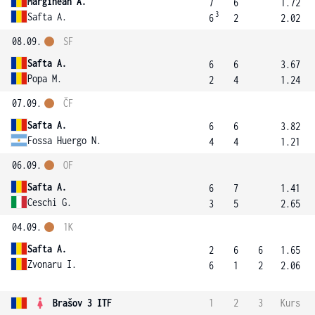
Marginean A.
7
6
1.72
3
Safta A.
6
2
2.02
08.09.
SF
Safta A.
6
6
3.67
Popa M.
2
4
1.24
07.09.
ČF
Safta A.
6
6
3.82
Fossa Huergo N.
4
4
1.21
06.09.
OF
Safta A.
6
7
1.41
Ceschi G.
3
5
2.65
04.09.
1K
Safta A.
2
6
6
1.65
Zvonaru I.
6
1
2
2.06
Brašov 3 ITF
1
2
3
Kurs