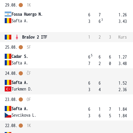
29.08.
1K
Fossa Huergo N.
6
7
1.26
3
Safta A.
3
6
3.43
Brašov 2 ITF
1
2
3
Kurs
25.08.
SF
5
Cadar S.
6
6
6
1.27
Safta A.
7
2
0
3.48
24.08.
ČF
Safta A.
6
6
1.52
Turkmen D.
3
4
2.36
23.08.
OF
Safta A.
6
1
7
1.84
Sevcikova L.
3
6
5
1.84
22.08.
1K