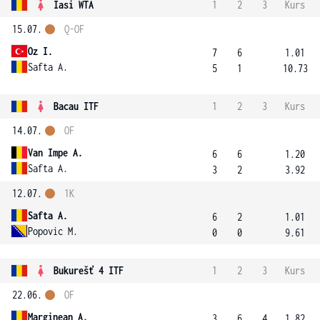
Iasi WTA
1
2
3
Kurs
15.07.
Q-OF
Oz I.
7
6
1.01
Safta A.
5
1
10.73
Bacau ITF
1
2
3
Kurs
14.07.
OF
Van Impe A.
6
6
1.20
Safta A.
3
2
3.92
12.07.
1K
Safta A.
6
2
1.01
Popovic M.
0
0
9.61
Bukurešť 4 ITF
1
2
3
Kurs
22.06.
OF
Marginean A.
3
6
4
1.82