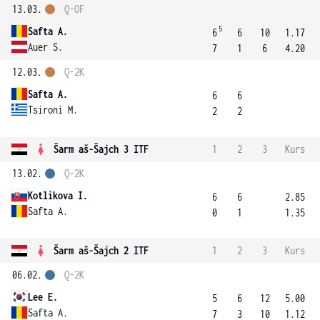
13.03.
Q-OF
5
Safta A.
6
6
10
1.17
Auer S.
7
1
6
4.20
12.03.
Q-2K
Safta A.
6
6
Tsironi M.
2
2
Šarm aš-Šajch 3 ITF
1
2
3
Kurs
13.02.
Q-2K
Kotlikova I.
6
6
2.85
Safta A.
0
1
1.35
Šarm aš-Šajch 2 ITF
1
2
3
Kurs
06.02.
Q-2K
Lee E.
5
6
12
5.00
Safta A.
7
3
10
1.12