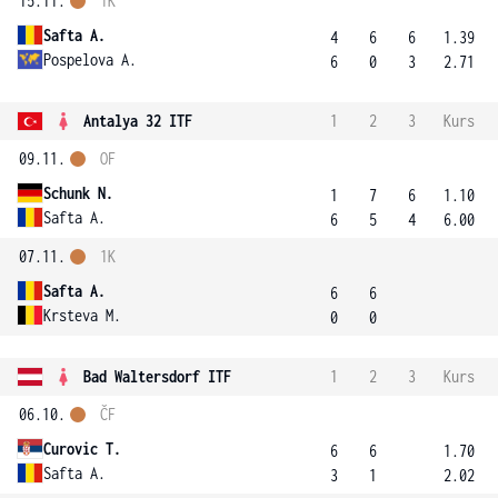
15.11.
1K
Safta A.
4
6
6
1.39
Pospelova A.
6
0
3
2.71
Antalya 32 ITF
1
2
3
Kurs
09.11.
OF
Schunk N.
1
7
6
1.10
Safta A.
6
5
4
6.00
07.11.
1K
Safta A.
6
6
Krsteva M.
0
0
Bad Waltersdorf ITF
1
2
3
Kurs
06.10.
ČF
Curovic T.
6
6
1.70
Safta A.
3
1
2.02