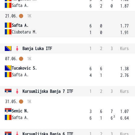
Safta A.
6
2
0
1.87
21.06.
1K
Safta A.
6
0
1.77
Ciubotaru M.
1
0
1.91
Banja Luka ITF
1
2
3
Kurs
07.06.
1K
Tucakovic S.
6
6
1.38
Safta A.
4
1
2.76
Kursumlijska Banja 7 ITF
1
2
3
Kurs
31.05.
1K
Senic N.
3
6
7
1.07
3
Safta A.
6
1
6
6.64
Kursumlijska Banja 6 ITF
1
2
3
Kurs