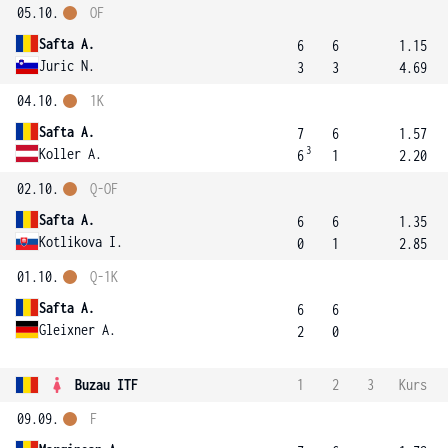
05.10.
OF
Safta A.
6
6
1.15
Juric N.
3
3
4.69
04.10.
1K
Safta A.
7
6
1.57
3
Koller A.
6
1
2.20
02.10.
Q-OF
Safta A.
6
6
1.35
Kotlikova I.
0
1
2.85
01.10.
Q-1K
Safta A.
6
6
Gleixner A.
2
0
Buzau ITF
1
2
3
Kurs
09.09.
F