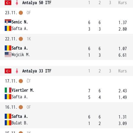
Antalya 50 ITF
1
2
3
Kurs
23.11.
OF
Senic N.
6
6
1.37
Safta A.
3
3
2.80
22.11.
1K
Safta A.
6
6
1.07
Wojcik M.
1
3
6.61
Antalya 33 ITF
1
2
3
Kurs
17.11.
ČF
Viertler M.
7
6
2.43
Safta A.
5
4
1.49
16.11.
OF
Safta A.
6
6
1.31
Bulat B.
1
2
3.09