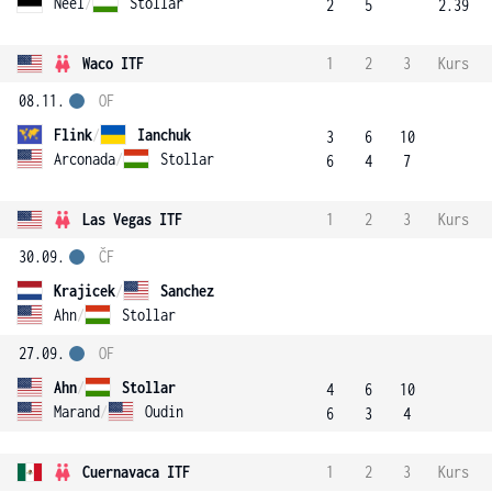
Neel
/
Stollar
2
5
2.39
Waco ITF
1
2
3
Kurs
08.11.
OF
Flink
/
Ianchuk
3
6
10
Arconada
/
Stollar
6
4
7
Las Vegas ITF
1
2
3
Kurs
30.09.
ČF
Krajicek
/
Sanchez
Ahn
/
Stollar
27.09.
OF
Ahn
/
Stollar
4
6
10
Marand
/
Oudin
6
3
4
Cuernavaca ITF
1
2
3
Kurs