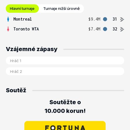
Hlavní turnaje
Turnaje nižší úrovně
Montreal
$9.4M
31
Toronto WTA
$7.4M
32
Vzájemné zápasy
Soutěž
Soutěžte o
10.000 korun!