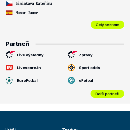
Siniaková Kateřina
Munar Jaume
Celý seznam
Partneři
Live výsledky
Zprávy
Livescore.in
Sport odds
EuroFotbal
eFotbal
Další partneři
Hráči
Zprávy