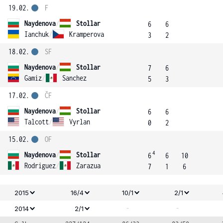
19.02.
F
Naydenova
/
Stollar
6
6
Ianchuk
/
Kramperova
3
2
18.02.
SF
Naydenova
/
Stollar
7
6
Gamiz
/
Sanchez
5
3
17.02.
ČF
Naydenova
/
Stollar
6
6
Talcott
/
Vyrlan
0
2
15.02.
OF
4
Naydenova
/
Stollar
6
6
10
Rodriguez
/
Zarazua
7
1
6
2015
16/4
10/1
2/1
-
-
2014
2/1