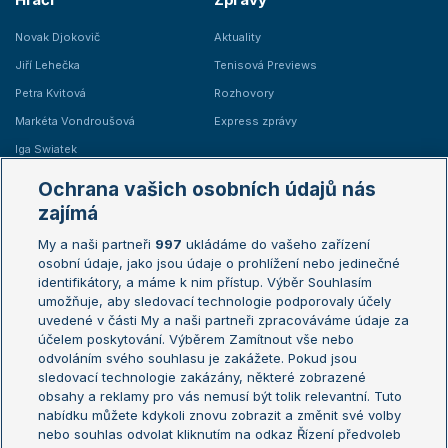
Novak Djokovič
Aktuality
Jiří Lehečka
Tenisová Previews
Petra Kvitová
Rozhovory
Markéta Vondroušová
Express zprávy
Iga Swiatek
Marie Bouzková
Ochrana vašich osobních údajů nás
Žebříčky
Kalendář turnajů
zajímá
My a naši partneři
997
ukládáme do vašeho zařízení
Žebříček ATP (muži)
Australian Open
osobní údaje, jako jsou údaje o prohlížení nebo jedinečné
Žebříček WTA (ženy)
French Open
identifikátory, a máme k nim přístup. Výběr Souhlasím
umožňuje, aby sledovací technologie podporovaly účely
Sázkařský žebříček
Wimbledon
uvedené v části My a naši partneři zpracováváme údaje za
US Open
účelem poskytování. Výběrem Zamítnout vše nebo
odvoláním svého souhlasu je zakážete. Pokud jsou
Turnaj mistrů
sledovací technologie zakázány, některé zobrazené
Turnaj mistryň
obsahy a reklamy pro vás nemusí být tolik relevantní. Tuto
Aktualní trendy
nabídku můžete kdykoli znovu zobrazit a změnit své volby
nebo souhlas odvolat kliknutím na odkaz Řízení předvoleb