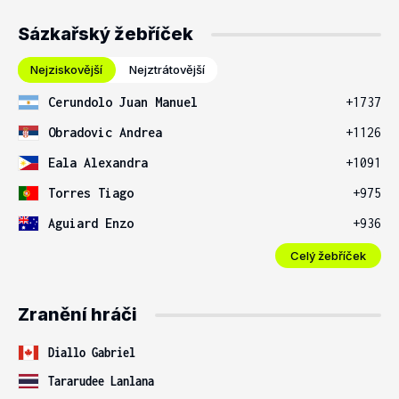
Sázkařský žebříček
Nejziskovější
Nejztrátovější
Cerundolo Juan Manuel
+1737
Obradovic Andrea
+1126
Eala Alexandra
+1091
Torres Tiago
+975
Aguiard Enzo
+936
Celý žebříček
Zranění hráči
Diallo Gabriel
Tararudee Lanlana