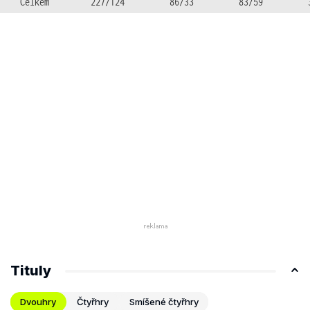
Celkem
227/124
86/33
83/59
Tituly
Dvouhry
Čtyřhry
Smíšené čtyřhry