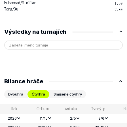
Muhammad
/
Stollar
1.60
Tang
/
Xu
2.30
Výsledky na turnajích
Bilance hráče
Dvouhra
Čtyřhra
Smíšené čtyřhry
Rok
Celkem
Antuka
Tvrdý p.
H
2026
11/15
2/5
3/6