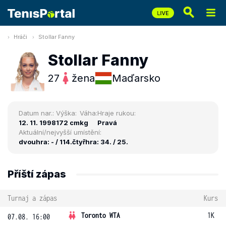
Hráči
Stollar Fanny
Stollar Fanny
27
žena
Maďarsko
Datum nar.:
Výška:
Váha:
Hraje rukou:
12. 11. 1998
172 cm
kg
Pravá
Aktuální/nejvyšší umístění:
dvouhra: - / 114.
čtyřhra: 34. / 25.
Příští zápas
Turnaj a zápas
Kurs
Toronto WTA
1K
07.08. 16:00