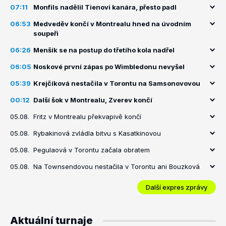
07:11
Monfils nadělil Tienovi kanára, přesto padl
06:53
Medveděv končí v Montrealu hned na úvodním
soupeři
06:26
Menšík se na postup do třetího kola nadřel
06:05
Noskové první zápas po Wimbledonu nevyšel
05:39
Krejčíková nestačila v Torontu na Samsonovovou
00:12
Další šok v Montrealu, Zverev končí
05.08.
Fritz v Montrealu překvapivě končí
05.08.
Rybakinová zvládla bitvu s Kasatkinovou
05.08.
Pegulaová v Torontu začala obratem
05.08.
Na Townsendovou nestačila v Torontu ani Bouzková
Další expres zprávy
Aktuální turnaje