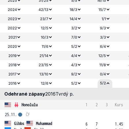
2025
31/25
5/5
16/15
2024
42/13
18/3
15/7
2023
23/7
14/4
1/1
2022
12/5
3/2
9/3
2021
10/3
7/0
3/3
2020
11/6
5/2
6/4
2019
21/14
4/4
12/5
2018
23/15
4/3
11/8
2017
13/10
9/2
0/4
5/2
2016
12/6
5/2
Odehrané zápasy
2016
Tvrdý p.
Honolulu
1
2
3
Kurs
25.11.
ČF
Gibbs
/
Muhammad
6
7
1.45