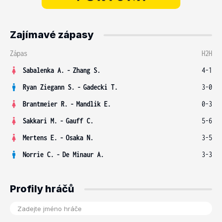
Zajímavé zápasy
Zápas
H2H
Sabalenka A.
-
Zhang S.
4-1
Ryan Ziegann S.
-
Gadecki T.
3-0
Brantmeier R.
-
Mandlik E.
0-3
Sakkari M.
-
Gauff C.
5-6
Mertens E.
-
Osaka N.
3-5
Norrie C.
-
De Minaur A.
3-3
Profily hráčů