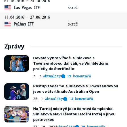
01.10.2016 - 24.10.2016
Las Vegas ITF
skreč
11.04.2016 - 27.06.2016
Pelham ITF
skreč
Zprávy
Devátá výhra v řadě. Siniaková s
Townsendovou dál válí, ve Wimbledonu
prolétly do čtvrtfinále
7. 7.
Aktuality
19 komentářů
Postup zadarmo. Siniaková s Townsendovou
jsou ve čtvrtfinále Australian Open
25. 1.
Aktuality
14 komentářů
Na Turnaj mistryň jako čerstvá šampionka.
Siniaková slaví i šestou letošní trofej s jinou
partnerkou
27. 10. 2024
Aktuality
30 komentářů