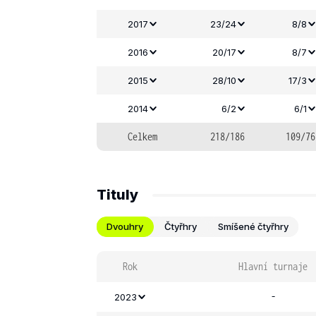
2017
23/24
8/8
2016
20/17
8/7
2015
28/10
17/3
2014
6/2
6/1
Celkem
218/186
109/76
Tituly
Dvouhry
Čtyřhry
Smíšené čtyřhry
Rok
Hlavní turnaje
-
2023