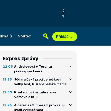
urnajů
Soutěž
Přihlášení
Expres zprávy
22:05
Andrejevová v Torontu
překvapivě končí
18:35
Jódara čeká proti Lehečkovi
velký test, tuší španělská média
17:50
Knutsonová si zahraje ve
Varšavě o titul
17:24
Alcaraz se Sinnerem prokazují
svoji výjimečnost