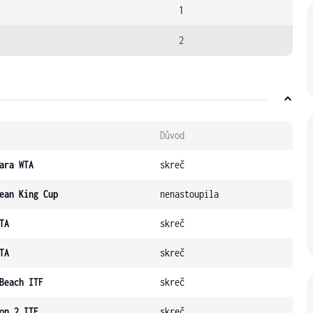
1
2
Důvod
ara WTA
skreč
ean King Cup
nenastoupila
TA
skreč
TA
skreč
Beach ITF
skreč
on 2 ITF
skreč