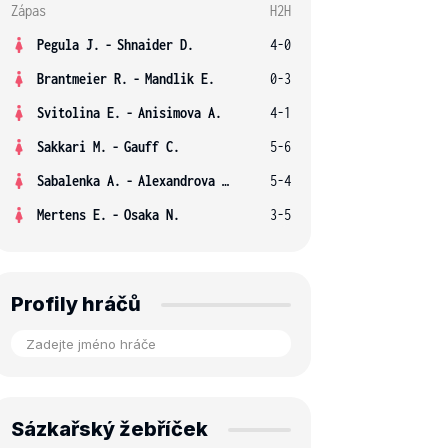
Zápas
H2H
Pegula J.
-
Shnaider D.
4-0
Brantmeier R.
-
Mandlik E.
0-3
Svitolina E.
-
Anisimova A.
4-1
Sakkari M.
-
Gauff C.
5-6
Sabalenka A.
-
Alexandrova E.
5-4
Mertens E.
-
Osaka N.
3-5
Profily hráčů
Sázkařský žebříček