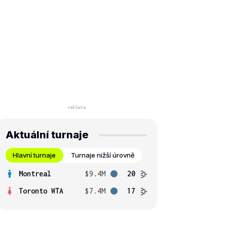
Aktuální turnaje
Hlavní turnaje
Turnaje nižší úrovně
Montreal
$9.4M
20
Toronto WTA
$7.4M
17