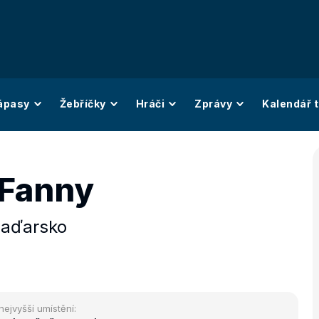
ápasy
Žebříčky
Hráči
Zprávy
Kalendář t
 Fanny
aďarsko
nejvyšší umístění: