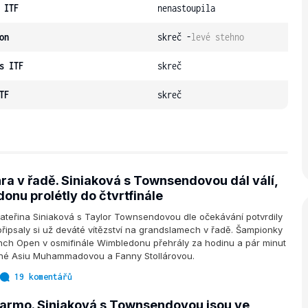
 ITF
nenastoupila
on
skreč -
levé stehno
s ITF
skreč
TF
skreč
ra v řadě. Siniaková s Townsendovou dál válí,
onu prolétly do čtvrtfinále
teřina Siniaková s Taylor Townsendovou dle očekávání potvrdily
a připsaly si už deváté vítězství na grandslamech v řadě. Šampionky
ch Open v osmifinále Wimbledonu přehrály za hodinu a pár minut
ené Asiu Muhammadovou a Fanny Stollárovou.
19 komentářů
armo. Siniaková s Townsendovou jsou ve