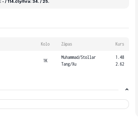
- / 114.
čtyřhra: 34. / 25.
Kolo
Zápas
Kurs
Muhammad
/
Stollar
1.48
1K
Tang
/
Xu
2.62