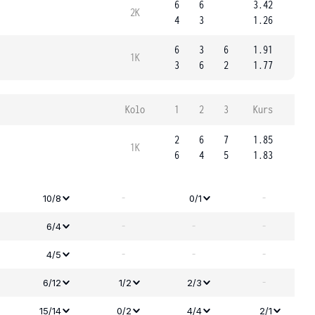
6
6
3.42
2K
4
3
1.26
6
3
6
1.91
1K
3
6
2
1.77
Kolo
1
2
3
Kurs
2
6
7
1.85
1K
6
4
5
1.83
-
-
10/8
0/1
-
-
-
6/4
-
-
-
4/5
-
6/12
1/2
2/3
15/14
0/2
4/4
2/1