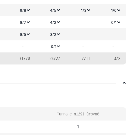
9/8
4/5
1/3
1/0
-
8/7
4/2
0/1
-
-
8/5
3/2
-
-
-
0/1
71/70
28/27
7/11
3/2
Turnaje nižší úrovně
1