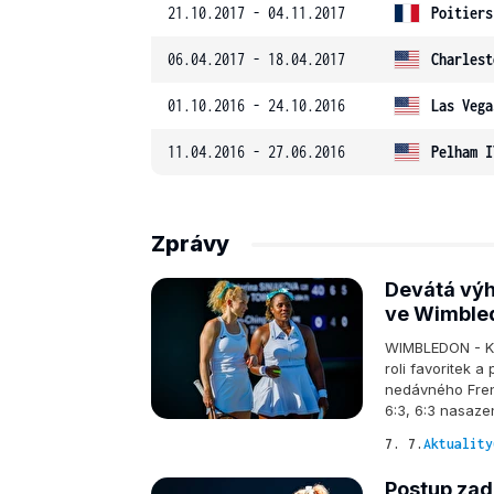
21.10.2017 - 04.11.2017
Poitiers
06.04.2017 - 18.04.2017
Charlest
01.10.2016 - 24.10.2016
Las Vega
11.04.2016 - 27.06.2016
Pelham I
Zprávy
Devátá výh
ve Wimbled
WIMBLEDON - Ka
roli favoritek 
nedávného Fren
6:3, 6:3 nasaz
7. 7.
Aktuality
Postup zad