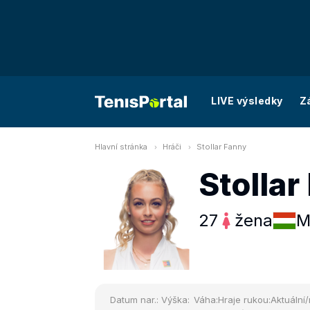
LIVE výsledky
Z
Hlavní stránka
Hráči
Stollar Fanny
Stollar
27
žena
M
Datum nar.:
Výška:
Váha:
Hraje rukou:
Aktuální/