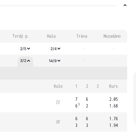
Tvrdý p.
Hala
Tráva
Nezadáno
-
-
2/5
2/4
-
-
3/2
14/9
Kolo
1
2
3
Kurs
7
6
2.05
ČF
3
6
2
1.68
6
6
1.76
OF
3
3
1.94