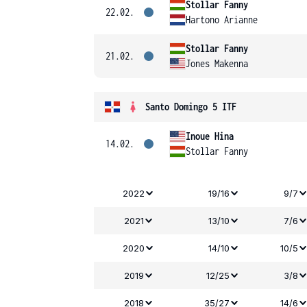
Stollar Fanny
22.02.
Hartono Arianne
Stollar Fanny
21.02.
Jones Makenna
Santo Domingo 5 ITF
Inoue Hina
14.02.
Stollar Fanny
2022
19/16
9/7
2021
13/10
7/6
2020
14/10
10/5
2019
12/25
3/8
2018
35/27
14/6