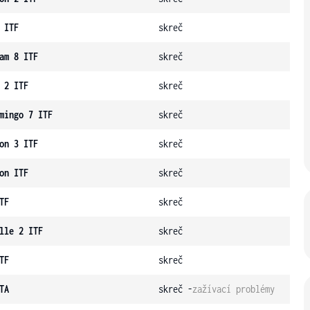
 ITF
skreč
am 8 ITF
skreč
 2 ITF
skreč
mingo 7 ITF
skreč
on 3 ITF
skreč
on ITF
skreč
TF
skreč
lle 2 ITF
skreč
TF
skreč
TA
skreč -
zažívací problémy