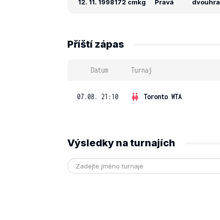
12. 11. 1998
172 cm
kg
Pravá
dvouhra: 
Příští zápas
Datum
Turnaj
07.08. 21:10
Toronto WTA
Výsledky na turnajích