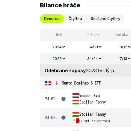
Bilance hráče
Dvouhra
Čtyřhra
Smíšené čtyřhry
Rok
Celkem
Antuka
2024
14/21
10/12
2023
34/24
17/13
Odehrané zápasy
2023
Tvrdý p.
Santo Domingo 6 ITF
Vedder Eva
24.02.
Stollar Fanny
Stollar Fanny
23.02.
Curmi Francesca