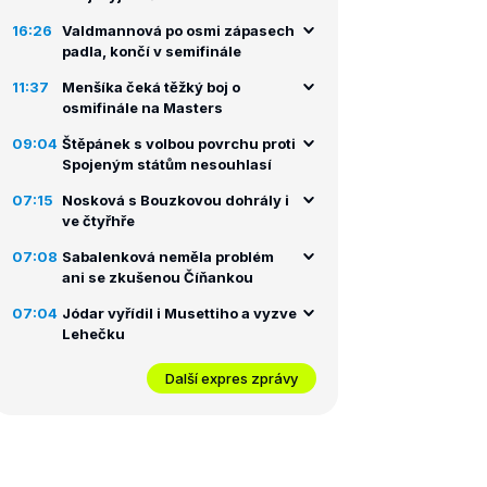
16:26
Valdmannová po osmi zápasech
padla, končí v semifinále
11:37
Menšíka čeká těžký boj o
osmifinále na Masters
09:04
Štěpánek s volbou povrchu proti
Spojeným státům nesouhlasí
07:15
Nosková s Bouzkovou dohrály i
ve čtyřhře
07:08
Sabalenková neměla problém
ani se zkušenou Číňankou
07:04
Jódar vyřídil i Musettiho a vyzve
Lehečku
Další expres zprávy