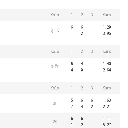
Kolo
1
2
3
Kurs
6
6
1.20
Q-1K
1
2
3.95
Kolo
1
2
3
Kurs
6
4
1.40
Q-ČF
4
0
2.64
Kolo
1
2
3
Kurs
5
6
6
1.63
OF
7
4
2
2.21
6
6
1.11
2K
1
2
5.27