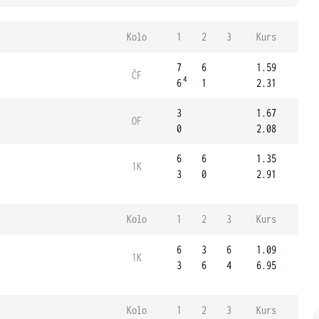
Kolo
1
2
3
Kurs
7
6
1.59
ČF
4
6
1
2.31
3
1.67
OF
0
2.08
6
6
1.35
1K
3
0
2.91
Kolo
1
2
3
Kurs
6
3
6
1.09
1K
3
6
4
6.95
Kolo
1
2
3
Kurs