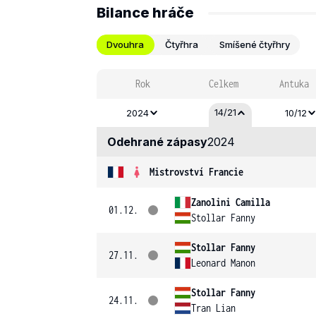
Bilance hráče
Dvouhra
Čtyřhra
Smíšené čtyřhry
Rok
Celkem
Antuka
14/21
2024
10/12
Odehrané zápasy
2024
Mistrovství Francie
Zanolini Camilla
01.12.
Stollar Fanny
Stollar Fanny
27.11.
Leonard Manon
Stollar Fanny
24.11.
Tran Lian