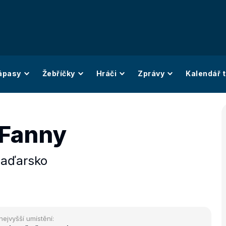
ápasy
Žebříčky
Hráči
Zprávy
Kalendář t
 Fanny
aďarsko
nejvyšší umístění: