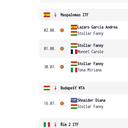
Maspalomas ITF
Lazaro Garcia Andrea
02.08.
Stollar Fanny
Stollar Fanny
01.08.
Monnet Carole
Stollar Fanny
30.07.
Tona Miriana
Budapešť WTA
Shnaider Diana
16.07.
Stollar Fanny
Řím 2 ITF