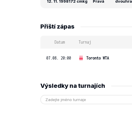
12. 11. 1998
172 cm
kg
Pravá
dvouhra: 
Příští zápas
Datum
Turnaj
07.08. 20:00
Toronto WTA
Výsledky na turnajích