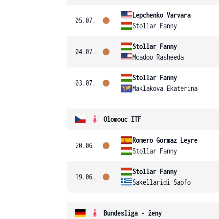
Lepchenko Varvara
05.07.
Stollar Fanny
Stollar Fanny
04.07.
Mcadoo Rasheeda
Stollar Fanny
03.07.
Maklakova Ekaterina
Olomouc ITF
Romero Gormaz Leyre
20.06.
Stollar Fanny
Stollar Fanny
19.06.
Sakellaridi Sapfo
Bundesliga - ženy