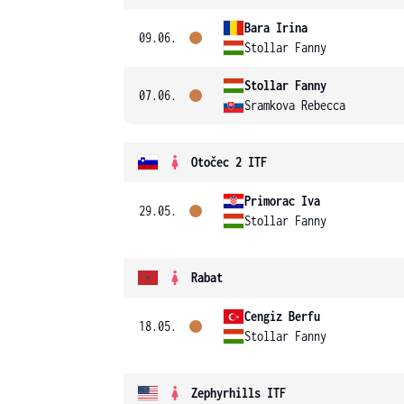
Bara Irina
09.06.
Stollar Fanny
Stollar Fanny
07.06.
Sramkova Rebecca
Otočec 2 ITF
Primorac Iva
29.05.
Stollar Fanny
Rabat
Cengiz Berfu
18.05.
Stollar Fanny
Zephyrhills ITF