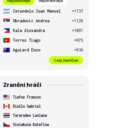
Nejziskovější
Nejztrátovější
Cerundolo Juan Manuel
+1737
Obradovic Andrea
+1126
Eala Alexandra
+1091
Torres Tiago
+975
Aguiard Enzo
+936
Celý žebříček
Zranění hráči
Tiafoe Frances
Diallo Gabriel
Tararudee Lanlana
Siniaková Kateřina