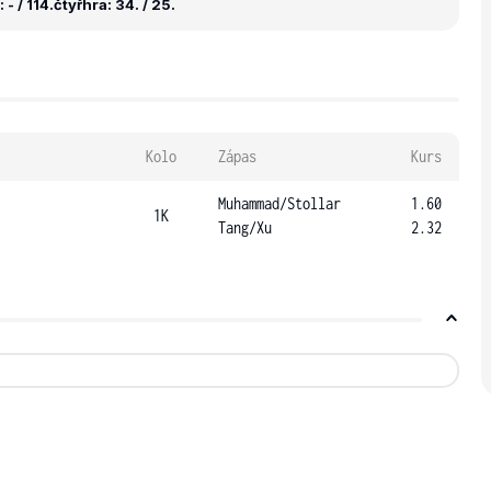
- / 114.
čtyřhra: 34. / 25.
Kolo
Zápas
Kurs
Muhammad
/
Stollar
1.60
1K
Tang
/
Xu
2.32