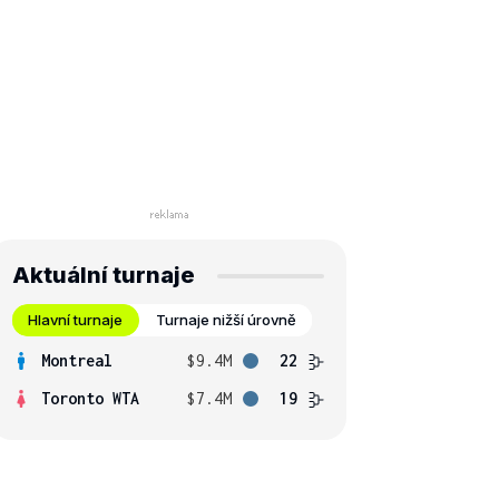
Aktuální turnaje
Hlavní turnaje
Turnaje nižší úrovně
Montreal
$9.4M
22
Toronto WTA
$7.4M
19