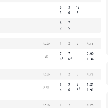
6
3
10
3
6
6
6
7
2
5
Kolo
1
2
3
Kurs
7
7
2.90
2K
3
2
6
6
1.34
Kolo
1
2
3
Kurs
6
2
7
1.81
Q-OF
7
4
6
6
1.91
Kolo
1
2
3
Kurs