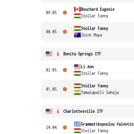
Bouchard Eugenie
09.05.
Stollar Fanny
Stollar Fanny
08.05.
Joint Maya
Bonita Springs ITF
Li Ann
02.05.
Stollar Fanny
Stollar Fanny
01.05.
Yamalapalli Sahaja
Charlottesville ITF
Grammatikopoulou Valentin
24.04.
Stollar Fanny