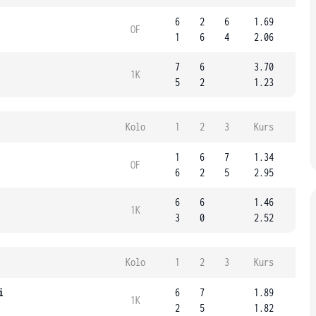
6
2
6
1.69
OF
1
6
4
2.06
7
6
3.70
1K
5
2
1.23
Kolo
1
2
3
Kurs
1
6
7
1.34
OF
6
2
5
2.95
6
6
1.46
1K
3
0
2.52
Kolo
1
2
3
Kurs
i
6
7
1.89
1K
2
5
1.82