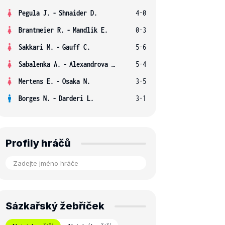
Pegula J.
-
Shnaider D.
4-0
Brantmeier R.
-
Mandlik E.
0-3
Sakkari M.
-
Gauff C.
5-6
Sabalenka A.
-
Alexandrova E.
5-4
Mertens E.
-
Osaka N.
3-5
Borges N.
-
Darderi L.
3-1
Profily hráčů
Sázkařský žebříček