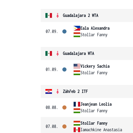
Guadalajara 2 WTA
Eala Alexandra
07.09.
Stollar Fanny
Guadalajara WTA
Vickery Sachia
01.09.
Stollar Fanny
Záhřeb 2 ITF
Jeanjean Leolia
08.08.
Stollar Fanny
Stollar Fanny
07.08.
Iamachkine Anastasia