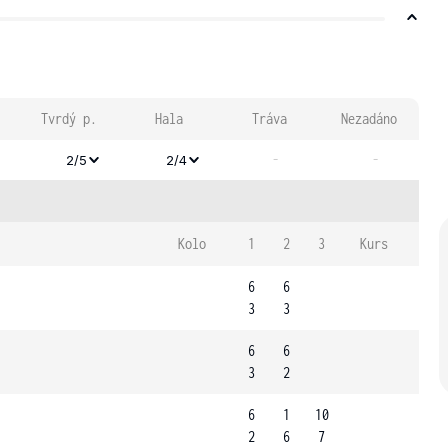
Tvrdý p.
Hala
Tráva
Nezadáno
-
-
2/5
2/4
Kolo
1
2
3
Kurs
6
6
3
3
6
6
3
2
6
1
10
2
6
7