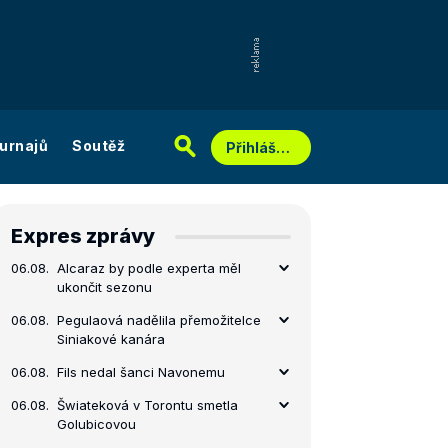
urnajů
Soutěž
Přihlášení
Expres zprávy
06.08.
Alcaraz by podle experta měl
ukončit sezonu
06.08.
Pegulaová nadělila přemožitelce
Siniakové kanára
06.08.
Fils nedal šanci Navonemu
06.08.
Šwiateková v Torontu smetla
Golubicovou