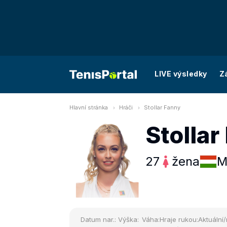
LIVE výsledky
Z
Hlavní stránka
Hráči
Stollar Fanny
Stollar
27
žena
M
Datum nar.:
Výška:
Váha:
Hraje rukou:
Aktuální/