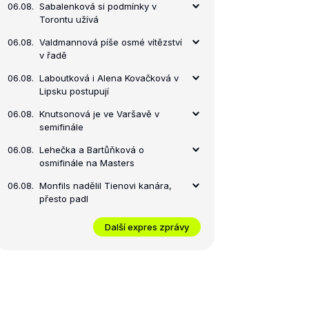
06.08.
Sabalenková si podmínky v
Torontu užívá
06.08.
Valdmannová píše osmé vítězství
v řadě
06.08.
Laboutková i Alena Kovačková v
Lipsku postupují
06.08.
Knutsonová je ve Varšavě v
semifinále
06.08.
Lehečka a Bartůňková o
osmifinále na Masters
06.08.
Monfils nadělil Tienovi kanára,
přesto padl
Další expres zprávy