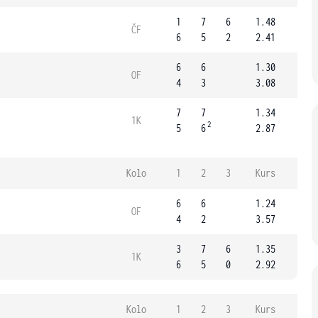
1
7
6
1.48
ČF
6
5
2
2.41
6
6
1.30
OF
4
3
3.08
7
7
1.34
1K
2
5
6
2.87
Kolo
1
2
3
Kurs
6
6
1.24
OF
4
2
3.57
3
7
6
1.35
1K
6
5
0
2.92
Kolo
1
2
3
Kurs