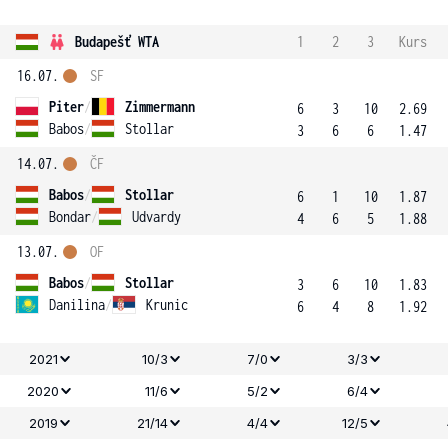
Budapešť WTA
1
2
3
Kurs
16.07.
SF
Piter
/
Zimmermann
6
3
10
2.69
Babos
/
Stollar
3
6
6
1.47
14.07.
ČF
Babos
/
Stollar
6
1
10
1.87
Bondar
/
Udvardy
4
6
5
1.88
13.07.
OF
Babos
/
Stollar
3
6
10
1.83
Danilina
/
Krunic
6
4
8
1.92
2021
10/3
7/0
3/3
2020
11/6
5/2
6/4
2019
21/14
4/4
12/5