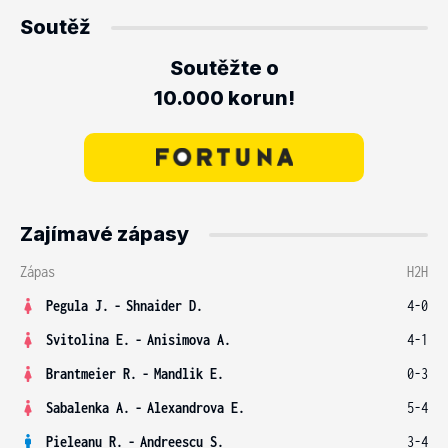
Soutěž
Soutěžte o
10.000 korun!
Zajímavé zápasy
Zápas
H2H
Pegula J.
-
Shnaider D.
4-0
Svitolina E.
-
Anisimova A.
4-1
Brantmeier R.
-
Mandlik E.
0-3
Sabalenka A.
-
Alexandrova E.
5-4
Pieleanu R.
-
Andreescu S.
3-4