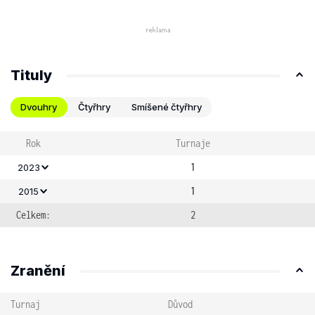
Tituly
Dvouhry
Čtyřhry
Smíšené čtyřhry
Rok
Turnaje
1
2023
1
2015
Celkem:
2
Zranění
Turnaj
Důvod