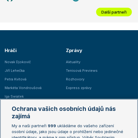
Další partneři
Hráči
Zprávy
Novak Djokovič
Aktuality
Jiří Lehečka
Tenisová Previews
Petra Kvitová
Rozhovory
Markéta Vondroušová
Express zprávy
Iga Swiatek
Marie Bouzková
Ochrana vašich osobních údajů nás
Žebříčky
Kalendář turnajů
zajímá
My a naši partneři
999
ukládáme do vašeho zařízení
Žebříček ATP (muži)
Australian Open
osobní údaje, jako jsou údaje o prohlížení nebo jedinečné
Žebříček WTA (ženy)
French Open
identifikátory, a máme k nim přístup. Výběr Souhlasím