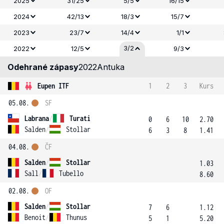
2025
31/25
5/5
16/15
2024
42/13
18/3
15/7
2023
23/7
14/4
1/1
3/2
2022
12/5
9/3
Odehrané zápasy
2022
Antuka
Eupen ITF
1
2
3
Kurs
05.08.
SF
Labrana
/
Turati
0
6
10
2.70
Salden
/
Stollar
6
3
8
1.41
04.08.
ČF
Salden
/
Stollar
1.03
Sall
/
Tubello
8.60
02.08.
OF
Salden
/
Stollar
7
6
1.12
Benoit
/
Thunus
5
1
5.20