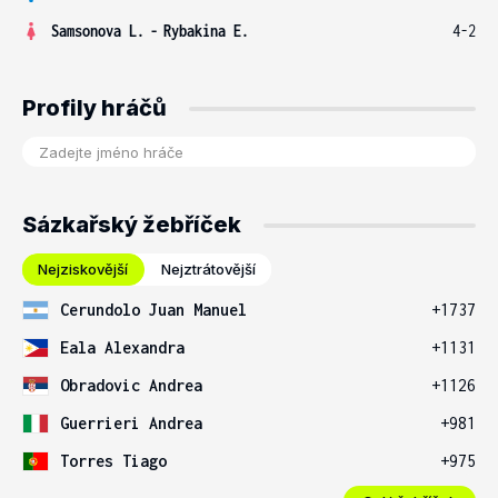
Samsonova L.
-
Rybakina E.
4-2
Profily hráčů
Sázkařský žebříček
Nejziskovější
Nejztrátovější
Cerundolo Juan Manuel
+1737
Eala Alexandra
+1131
Obradovic Andrea
+1126
Guerrieri Andrea
+981
Torres Tiago
+975