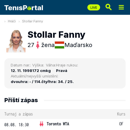
Hráči
Stollar Fanny
Stollar Fanny
27
žena
Maďarsko
Datum nar.:
Výška:
Váha:
Hraje rukou:
12. 11. 1998
172 cm
kg
Pravá
Aktuální/nejvyšší umístění:
dvouhra: - / 114.
čtyřhra: 34. / 25.
Příští zápas
Turnaj a zápas
Kurs
Toronto WTA
OF
08.08. 18:30