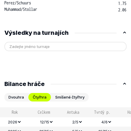
Perez
/
Schuurs
1.75
Muhammad
/
Stollar
2.06
Výsledky na turnajích
Bilance hráče
Dvouhra
Čtyřhra
Smíšené čtyřhry
Rok
Celkem
Antuka
Tvrdý p.
H
2026
12/15
2/5
4/6