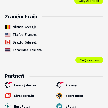
Celý žebříček
Zranění hráči
Minnen Greetje
Tiafoe Frances
Diallo Gabriel
Tararudee Lanlana
Celý seznam
Partneři
Live výsledky
Zprávy
Livescore.in
Sport odds
EuroFotbal
eFotbal