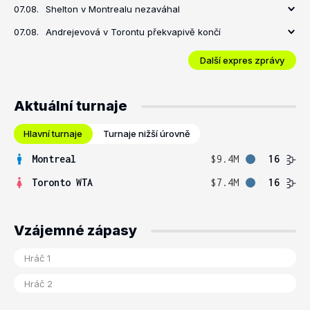
07.08.
Shelton v Montrealu nezaváhal
07.08.
Andrejevová v Torontu překvapivě končí
Další expres zprávy
Aktuální turnaje
Hlavní turnaje
Turnaje nižší úrovně
Montreal
$9.4M
16
Toronto WTA
$7.4M
16
Vzájemné zápasy