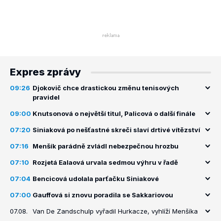
Expres zprávy
09:26
Djokovič chce drastickou změnu tenisových
pravidel
09:00
Knutsonová o největší titul, Palicová o další finále
07:20
Siniaková po nešťastné skreči slaví drtivé vítězství
07:16
Menšík parádně zvládl nebezpečnou hrozbu
07:10
Rozjetá Ealaová urvala sedmou výhru v řadě
07:04
Bencicová udolala parťačku Siniakové
07:00
Gauffová si znovu poradila se Sakkariovou
07.08.
Van De Zandschulp vyřadil Hurkacze, vyhlíží Menšíka