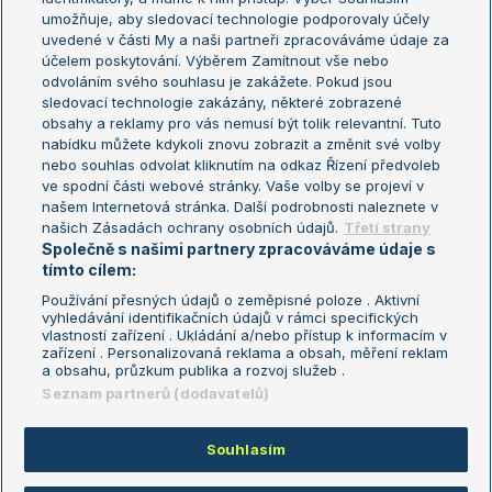
umožňuje, aby sledovací technologie podporovaly účely
Sázkařský žebříček
Wimbledon
uvedené v části My a naši partneři zpracováváme údaje za
US Open
účelem poskytování. Výběrem Zamítnout vše nebo
odvoláním svého souhlasu je zakážete. Pokud jsou
Turnaj mistrů
sledovací technologie zakázány, některé zobrazené
Turnaj mistryň
obsahy a reklamy pro vás nemusí být tolik relevantní. Tuto
Aktualní trendy
nabídku můžete kdykoli znovu zobrazit a změnit své volby
nebo souhlas odvolat kliknutím na odkaz Řízení předvoleb
ve spodní části webové stránky. Vaše volby se projeví v
Fotbalové přestupy
našem Internetová stránka. Další podrobnosti naleznete v
Livesport Daily
našich Zásadách ochrany osobních údajů.
Třetí strany
Společně s našimi partnery zpracováváme údaje s
LS Prague Open
tímto cílem:
Používání přesných údajů o zeměpisné poloze . Aktivní
vyhledávání identifikačních údajů v rámci specifických
vlastností zařízení . Ukládání a/nebo přístup k informacím v
Podmínky užití
Nastavení soukromí
zařízení . Personalizovaná reklama a obsah, měření reklam
GDPR a žurnalistika
Reklama
a obsahu, průzkum publika a rozvoj služeb .
Informace o zpracování osobních
Kontakt
Seznam partnerů (dodavatelů)
údajů
Tiráž
Souhlasím
Copyright © 2008-2026 TenisPortal.cz. Využíváme zpravodajství ČTK.