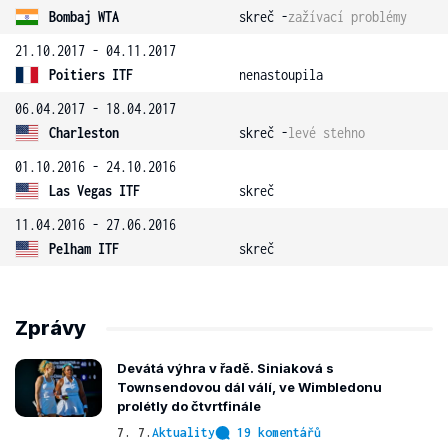
Bombaj WTA
skreč -
zažívací problémy
21.10.2017 - 04.11.2017
Poitiers ITF
nenastoupila
06.04.2017 - 18.04.2017
Charleston
skreč -
levé stehno
01.10.2016 - 24.10.2016
Las Vegas ITF
skreč
11.04.2016 - 27.06.2016
Pelham ITF
skreč
Zprávy
Devátá výhra v řadě. Siniaková s
Townsendovou dál válí, ve Wimbledonu
prolétly do čtvrtfinále
7. 7.
Aktuality
19 komentářů