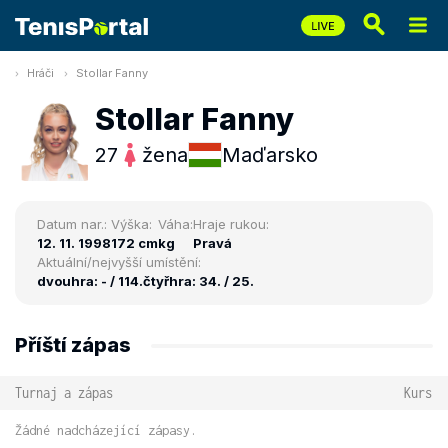
Hráči
Stollar Fanny
Stollar Fanny
27
žena
Maďarsko
Datum nar.:
Výška:
Váha:
Hraje rukou:
12. 11. 1998
172 cm
kg
Pravá
Aktuální/nejvyšší umístění:
dvouhra: - / 114.
čtyřhra: 34. / 25.
Příští zápas
Turnaj a zápas
Kurs
Žádné nadcházející zápasy.