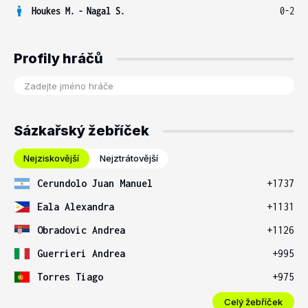
Houkes M.
-
Nagal S.
0-2
Profily hráčů
Sázkařský žebříček
Nejziskovější
Nejztrátovější
Cerundolo Juan Manuel
+1737
Eala Alexandra
+1131
Obradovic Andrea
+1126
Guerrieri Andrea
+995
Torres Tiago
+975
Celý žebříček