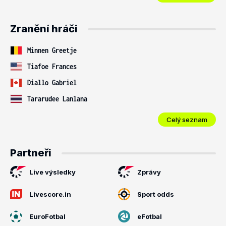
Zranění hráči
Minnen Greetje
Tiafoe Frances
Diallo Gabriel
Tararudee Lanlana
Celý seznam
Partneři
Live výsledky
Zprávy
Livescore.in
Sport odds
EuroFotbal
eFotbal