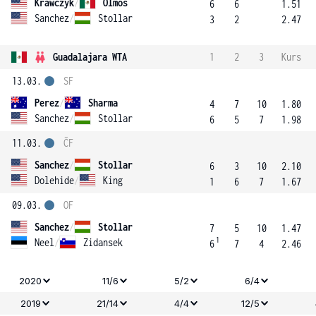
Krawczyk
/
Olmos
6
6
1.51
Sanchez
/
Stollar
3
2
2.47
Guadalajara WTA
1
2
3
Kurs
13.03.
SF
Perez
/
Sharma
4
7
10
1.80
Sanchez
/
Stollar
6
5
7
1.98
11.03.
ČF
Sanchez
/
Stollar
6
3
10
2.10
Dolehide
/
King
1
6
7
1.67
09.03.
OF
Sanchez
/
Stollar
7
5
10
1.47
1
Neel
/
Zidansek
6
7
4
2.46
2020
11/6
5/2
6/4
2019
21/14
4/4
12/5