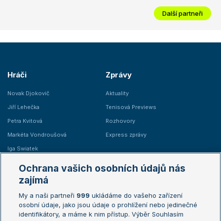
Další partneři
Hráči
Zprávy
Novak Djokovič
Aktuality
Jiří Lehečka
Tenisová Previews
Petra Kvitová
Rozhovory
Markéta Vondroušová
Express zprávy
Iga Swiatek
Marie Bouzková
Ochrana vašich osobních údajů nás
Žebříčky
Kalendář turnajů
zajímá
My a naši partneři
999
ukládáme do vašeho zařízení
Žebříček ATP (muži)
Australian Open
osobní údaje, jako jsou údaje o prohlížení nebo jedinečné
Žebříček WTA (ženy)
French Open
identifikátory, a máme k nim přístup. Výběr Souhlasím