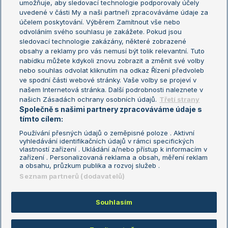
umožňuje, aby sledovací technologie podporovaly účely
Sázkařský žebříček
Wimbledon
uvedené v části My a naši partneři zpracováváme údaje za
US Open
účelem poskytování. Výběrem Zamítnout vše nebo
odvoláním svého souhlasu je zakážete. Pokud jsou
Turnaj mistrů
sledovací technologie zakázány, některé zobrazené
Turnaj mistryň
obsahy a reklamy pro vás nemusí být tolik relevantní. Tuto
Aktualní trendy
nabídku můžete kdykoli znovu zobrazit a změnit své volby
nebo souhlas odvolat kliknutím na odkaz Řízení předvoleb
ve spodní části webové stránky. Vaše volby se projeví v
Fotbalové přestupy
našem Internetová stránka. Další podrobnosti naleznete v
Livesport Daily
našich Zásadách ochrany osobních údajů.
Třetí strany
Společně s našimi partnery zpracováváme údaje s
LS Prague Open
tímto cílem:
Používání přesných údajů o zeměpisné poloze . Aktivní
vyhledávání identifikačních údajů v rámci specifických
vlastností zařízení . Ukládání a/nebo přístup k informacím v
Podmínky užití
Nastavení soukromí
zařízení . Personalizovaná reklama a obsah, měření reklam
GDPR a žurnalistika
Reklama
a obsahu, průzkum publika a rozvoj služeb .
Informace o zpracování osobních
Kontakt
Seznam partnerů (dodavatelů)
údajů
Tiráž
Souhlasím
Copyright © 2008-2026 TenisPortal.cz. Využíváme zpravodajství ČTK.