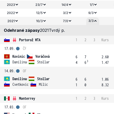
2023
23/7
14/4
1/1
2022
12/5
3/2
9/3
3/3
2021
10/3
7/0
Odehrané zápasy
2021
Tvrdý p.
Portorož WTA
1
2
3
Kurs
17.09.
ČF
Kovinic
/
Voráčová
6
7
2.60
3
Danilina
/
Stollar
4
6
1.47
14.09.
OF
Danilina
/
Stollar
6
6
1.06
Cvetkovic
/
Milic
1
0
8.32
Monterrey
1
2
3
Kurs
17.03.
OF