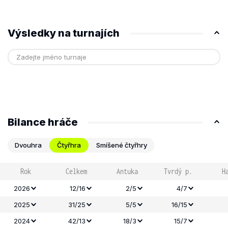
Výsledky na turnajích
Bilance hráče
Dvouhra
Čtyřhra
Smíšené čtyřhry
Rok
Celkem
Antuka
Tvrdý p.
H
2026
12/16
2/5
4/7
2025
31/25
5/5
16/15
2024
42/13
18/3
15/7