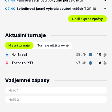
07:45
Palicová se znovu po týdnu porve o titul
07:40
Svitolinová jasně vyhrála souboj hráček TOP 10
Další expres zprávy
Aktuální turnaje
Hlavní turnaje
Turnaje nižší úrovně
Montreal
$9.4M
10
Toronto WTA
$7.4M
10
Vzájemné zápasy