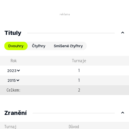
Tituly
Dvouhry
Čtyřhry
Smíšené čtyřhry
Rok
Turnaje
1
2023
1
2015
Celkem:
2
Zranění
Turnaj
Důvod