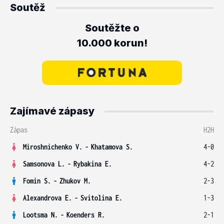
Soutěž
Soutěžte o
10.000 korun!
Zajímavé zápasy
Zápas
H2H
Miroshnichenko V.
-
Khatamova S.
4-0
Samsonova L.
-
Rybakina E.
4-2
Fomin S.
-
Zhukov M.
2-3
Alexandrova E.
-
Svitolina E.
1-3
Lootsma N.
-
Koenders R.
2-1