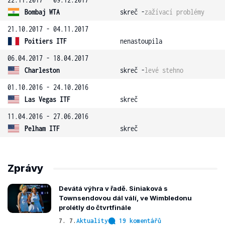
Bombaj WTA
skreč -
zažívací problémy
21.10.2017 - 04.11.2017
Poitiers ITF
nenastoupila
06.04.2017 - 18.04.2017
Charleston
skreč -
levé stehno
01.10.2016 - 24.10.2016
Las Vegas ITF
skreč
11.04.2016 - 27.06.2016
Pelham ITF
skreč
Zprávy
Devátá výhra v řadě. Siniaková s
Townsendovou dál válí, ve Wimbledonu
prolétly do čtvrtfinále
7. 7.
Aktuality
19 komentářů