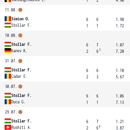
1
2
4.90
11.08.
Simion O.
6
6
1.98
Stollar F.
1
1
1.72
10.08.
Stollar F.
6
7
1.07
3
Kanev K.
2
6
7.20
31.07.
Stollar F.
6
6
1.10
Cadar E.
2
3
5.67
30.07.
Stollar F.
6
6
1.06
Duca G.
1
1
7.13
29.07.
Stollar F.
6
7
1.21
6
Rushiti A.
2
6
3.87