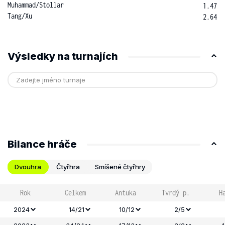
Muhammad
/
Stollar
1.47
Tang
/
Xu
2.64
Výsledky na turnajích
Bilance hráče
Dvouhra
Čtyřhra
Smíšené čtyřhry
Rok
Celkem
Antuka
Tvrdý p.
H
2024
14/21
10/12
2/5