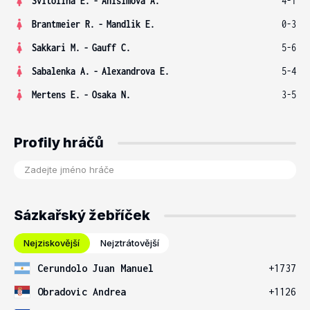
Svitolina E.
-
Anisimova A.
4-1
Brantmeier R.
-
Mandlik E.
0-3
Sakkari M.
-
Gauff C.
5-6
Sabalenka A.
-
Alexandrova E.
5-4
Mertens E.
-
Osaka N.
3-5
Profily hráčů
Sázkařský žebříček
Nejziskovější
Nejztrátovější
Cerundolo Juan Manuel
+1737
Obradovic Andrea
+1126