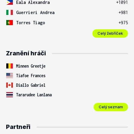
Eala Alexandra
+1091
Guerrieri Andrea
+981
Torres Tiago
+975
Celý žebříček
Zranění hráči
Minnen Greetje
Tiafoe Frances
Diallo Gabriel
Tararudee Lanlana
Celý seznam
Partneři