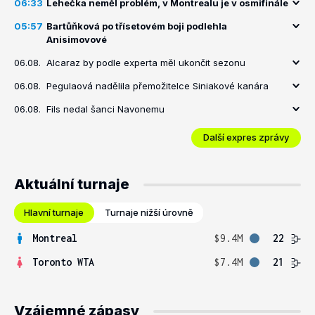
06:33
Lehečka neměl problém, v Montrealu je v osmifinále
05:57
Bartůňková po třísetovém boji podlehla
Anisimovové
06.08.
Alcaraz by podle experta měl ukončit sezonu
06.08.
Pegulaová nadělila přemožitelce Siniakové kanára
06.08.
Fils nedal šanci Navonemu
Další expres zprávy
Aktuální turnaje
Hlavní turnaje
Turnaje nižší úrovně
Montreal
$9.4M
22
Toronto WTA
$7.4M
21
Vzájemné zápasy