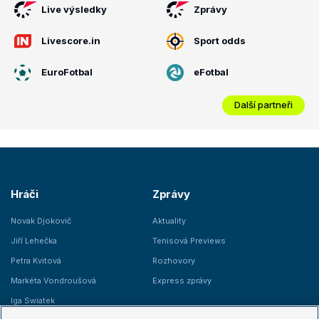
Live výsledky
Zprávy
Livescore.in
Sport odds
EuroFotbal
eFotbal
Další partneři
Hráči
Zprávy
Novak Djokovič
Aktuality
Jiří Lehečka
Tenisová Previews
Petra Kvitová
Rozhovory
Markéta Vondroušová
Express zprávy
Iga Swiatek