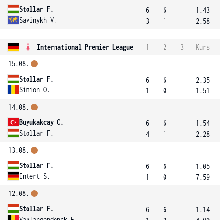
Stollar F.
6
6
1.43
Savinykh V.
3
1
2.58
International Premier League
1
2
3
Kurs
15.08.
Stollar F.
6
6
2.35
Simion O.
1
0
1.51
14.08.
Buyukakcay C.
6
6
1.54
Stollar F.
4
1
2.28
13.08.
Stollar F.
6
6
1.05
Intert S.
1
0
7.59
12.08.
Stollar F.
6
6
1.14
Vanlangendonck E.