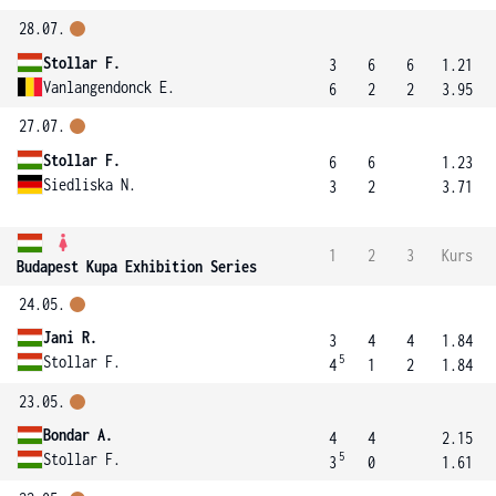
28.07.
Stollar F.
3
6
6
1.21
Vanlangendonck E.
6
2
2
3.95
27.07.
Stollar F.
6
6
1.23
Siedliska N.
3
2
3.71
1
2
3
Kurs
Budapest Kupa Exhibition Series
24.05.
Jani R.
3
4
4
1.84
5
Stollar F.
4
1
2
1.84
23.05.
Bondar A.
4
4
2.15
5
Stollar F.
3
0
1.61