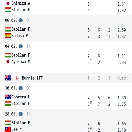
Shimizu A.
6
2.61
Stollar F.
4
1.42
06.02.
OF
Stollar F.
5
6
2
2.80
Badosa P.
7
3
1
1.37
04.02.
1K
Stollar F.
7
6
1.11
7
Ayukawa M.
6
2
5.34
Burnie ITF
1
2
3
Kurs
30.01.
OF
Cabrera L.
7
5
6
1.39
5
Stollar F.
6
7
2
2.75
28.01.
1K
Stollar F.
7
6
1.65
6
Lee Y.
6
2
2.10