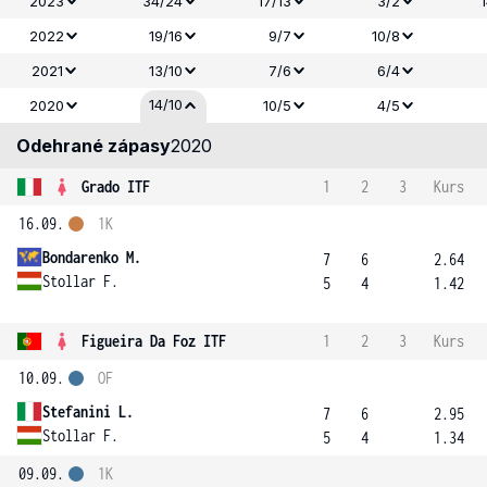
2023
34/24
17/13
3/2
2022
19/16
9/7
10/8
2021
13/10
7/6
6/4
14/10
2020
10/5
4/5
Odehrané zápasy
2020
Grado ITF
1
2
3
Kurs
16.09.
1K
Bondarenko M.
7
6
2.64
Stollar F.
5
4
1.42
Figueira Da Foz ITF
1
2
3
Kurs
10.09.
OF
Stefanini L.
7
6
2.95
Stollar F.
5
4
1.34
09.09.
1K