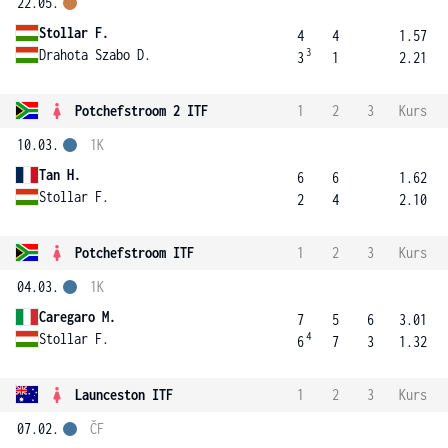
22.05.
Stollar F.
4
4
1.57
3
Drahota Szabo D.
3
1
2.21
Potchefstroom 2 ITF
1
2
3
Kurs
10.03.
1K
Tan H.
6
6
1.62
Stollar F.
2
4
2.10
Potchefstroom ITF
1
2
3
Kurs
04.03.
1K
Caregaro M.
7
5
6
3.01
4
Stollar F.
6
7
3
1.32
Launceston ITF
1
2
3
Kurs
07.02.
ČF