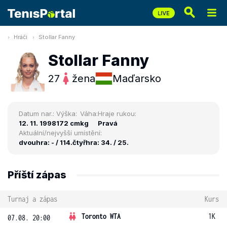
Hráči
Stollar Fanny
Stollar Fanny
27
žena
Maďarsko
Datum nar.:
Výška:
Váha:
Hraje rukou:
12. 11. 1998
172 cm
kg
Pravá
Aktuální/nejvyšší umístění:
dvouhra: - / 114.
čtyřhra: 34. / 25.
Příští zápas
Turnaj a zápas
Kurs
Toronto WTA
1K
07.08. 20:00