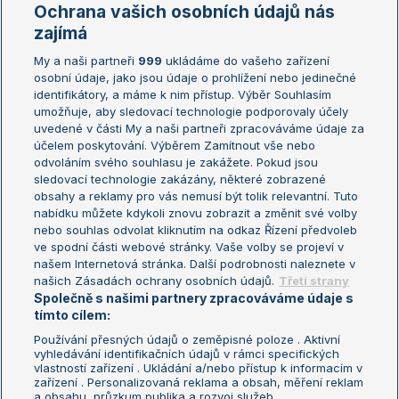
Marie Bouzková
Ochrana vašich osobních údajů nás
Žebříčky
Kalendář turnajů
zajímá
My a naši partneři
999
ukládáme do vašeho zařízení
Žebříček ATP (muži)
Australian Open
osobní údaje, jako jsou údaje o prohlížení nebo jedinečné
Žebříček WTA (ženy)
French Open
identifikátory, a máme k nim přístup. Výběr Souhlasím
umožňuje, aby sledovací technologie podporovaly účely
Sázkařský žebříček
Wimbledon
uvedené v části My a naši partneři zpracováváme údaje za
US Open
účelem poskytování. Výběrem Zamítnout vše nebo
odvoláním svého souhlasu je zakážete. Pokud jsou
Turnaj mistrů
sledovací technologie zakázány, některé zobrazené
Turnaj mistryň
obsahy a reklamy pro vás nemusí být tolik relevantní. Tuto
Aktualní trendy
nabídku můžete kdykoli znovu zobrazit a změnit své volby
nebo souhlas odvolat kliknutím na odkaz Řízení předvoleb
ve spodní části webové stránky. Vaše volby se projeví v
Fotbalové přestupy
našem Internetová stránka. Další podrobnosti naleznete v
Livesport Daily
našich Zásadách ochrany osobních údajů.
Třetí strany
Společně s našimi partnery zpracováváme údaje s
LS Prague Open
tímto cílem:
Používání přesných údajů o zeměpisné poloze . Aktivní
vyhledávání identifikačních údajů v rámci specifických
vlastností zařízení . Ukládání a/nebo přístup k informacím v
Podmínky užití
Nastavení soukromí
zařízení . Personalizovaná reklama a obsah, měření reklam
GDPR a žurnalistika
Reklama
a obsahu, průzkum publika a rozvoj služeb .