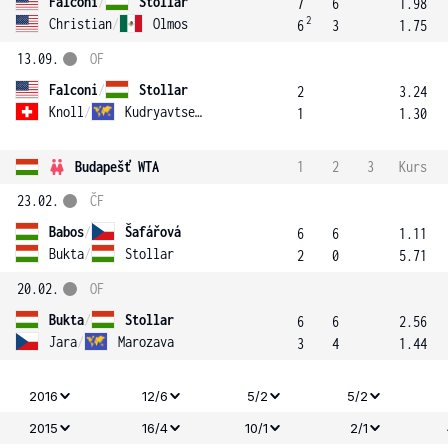
Falconi
/
Stollar
7
6
1.98
2
Christian
/
Olmos
6
3
1.75
13.09.
OF
Falconi
/
Stollar
2
3.24
Knoll
/
Kudryavtseva
1
1.30
Budapešť WTA
1
2
3
Kurs
23.02.
ČF
Babos
/
Šafářová
6
6
1.11
Bukta
/
Stollar
2
0
5.71
20.02.
OF
Bukta
/
Stollar
6
6
2.56
Jara
/
Marozava
3
4
1.44
2016
12/6
5/2
5/2
2015
16/4
10/1
2/1