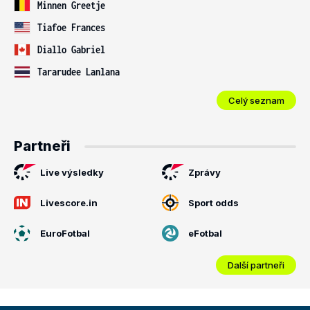
Minnen Greetje
Tiafoe Frances
Diallo Gabriel
Tararudee Lanlana
Celý seznam
Partneři
Live výsledky
Zprávy
Livescore.in
Sport odds
EuroFotbal
eFotbal
Další partneři