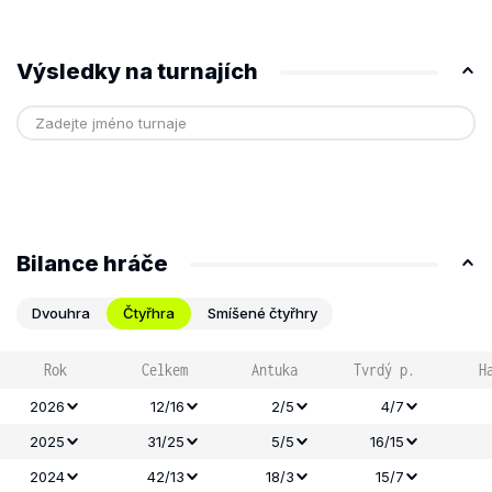
Výsledky na turnajích
Bilance hráče
Dvouhra
Čtyřhra
Smíšené čtyřhry
Rok
Celkem
Antuka
Tvrdý p.
H
2026
12/16
2/5
4/7
2025
31/25
5/5
16/15
2024
42/13
18/3
15/7