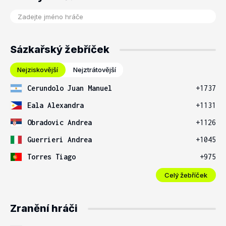
Sázkařský žebříček
Nejziskovější
Nejztrátovější
Cerundolo Juan Manuel
+1737
Eala Alexandra
+1131
Obradovic Andrea
+1126
Guerrieri Andrea
+1045
Torres Tiago
+975
Celý žebříček
Zranění hráči