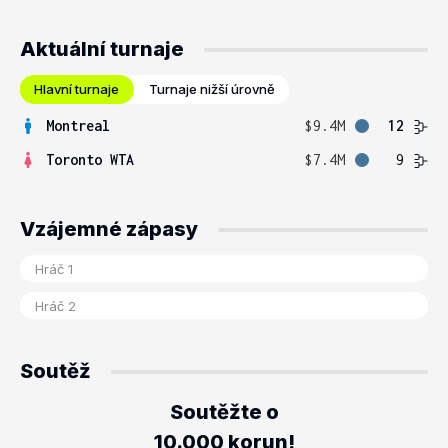
Aktuální turnaje
Hlavní turnaje
Turnaje nižší úrovně
Montreal
$9.4M
12
Toronto WTA
$7.4M
9
Vzájemné zápasy
Soutěž
Soutěžte o
10.000 korun!