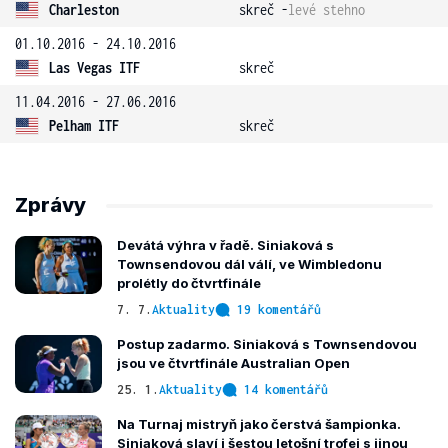
Charleston
skreč -
levé stehno
01.10.2016 - 24.10.2016
Las Vegas ITF
skreč
11.04.2016 - 27.06.2016
Pelham ITF
skreč
Zprávy
Devátá výhra v řadě. Siniaková s
Townsendovou dál válí, ve Wimbledonu
prolétly do čtvrtfinále
7. 7.
Aktuality
19 komentářů
Postup zadarmo. Siniaková s Townsendovou
jsou ve čtvrtfinále Australian Open
25. 1.
Aktuality
14 komentářů
Na Turnaj mistryň jako čerstvá šampionka.
Siniaková slaví i šestou letošní trofej s jinou