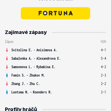
Zajímavé zápasy
Zápas
H2H
Svitolina E.
-
Anisimova A.
4-1
Sabalenka A.
-
Alexandrova E.
5-4
Samsonova L.
-
Rybakina E.
4-2
Fomin S.
-
Zhukov M.
2-3
Zhang J.
-
Zhu C.
2-2
Lootsma N.
-
Koenders R.
2-1
Profily hráčů