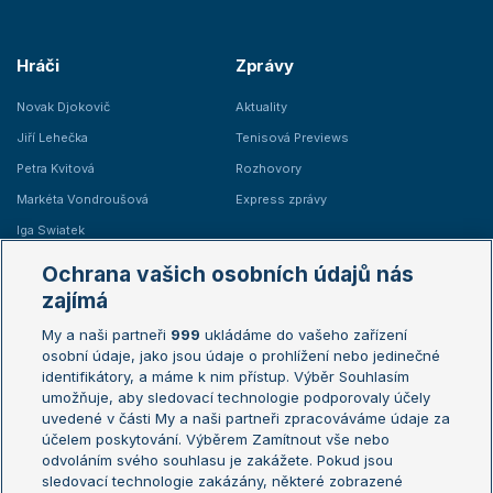
Hráči
Zprávy
Novak Djokovič
Aktuality
Jiří Lehečka
Tenisová Previews
Petra Kvitová
Rozhovory
Markéta Vondroušová
Express zprávy
Iga Swiatek
Marie Bouzková
Ochrana vašich osobních údajů nás
Žebříčky
Kalendář turnajů
zajímá
My a naši partneři
999
ukládáme do vašeho zařízení
Žebříček ATP (muži)
Australian Open
osobní údaje, jako jsou údaje o prohlížení nebo jedinečné
Žebříček WTA (ženy)
French Open
identifikátory, a máme k nim přístup. Výběr Souhlasím
umožňuje, aby sledovací technologie podporovaly účely
Sázkařský žebříček
Wimbledon
uvedené v části My a naši partneři zpracováváme údaje za
US Open
účelem poskytování. Výběrem Zamítnout vše nebo
odvoláním svého souhlasu je zakážete. Pokud jsou
Turnaj mistrů
sledovací technologie zakázány, některé zobrazené
Turnaj mistryň