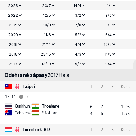
2023
23/7
14/4
1/1
2022
12/5
3/2
9/3
2021
10/3
7/0
3/3
2020
11/6
5/2
6/4
2019
21/14
4/4
12/5
2018
23/15
4/3
11/8
2017
13/10
9/2
0/4
Odehrané zápasy
2017
Hala
Taipei
1
2
3
Kurs
15.11.
OF
Kumkhum
/
Thombare
6
7
1.95
Cabrera
/
Stollar
4
5
1.78
Lucemburk WTA
1
2
3
Kurs