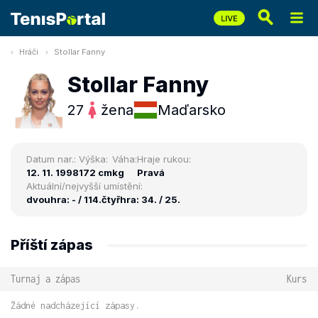
Hráči
Stollar Fanny
Stollar Fanny
27
žena
Maďarsko
Datum nar.:
Výška:
Váha:
Hraje rukou:
12. 11. 1998
172 cm
kg
Pravá
Aktuální/nejvyšší umístění:
dvouhra: - / 114.
čtyřhra: 34. / 25.
Příští zápas
Turnaj a zápas
Kurs
Žádné nadcházející zápasy.