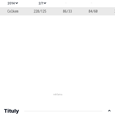
-
-
2014
2/1
Celkem
228/125
86/33
84/60
Tituly