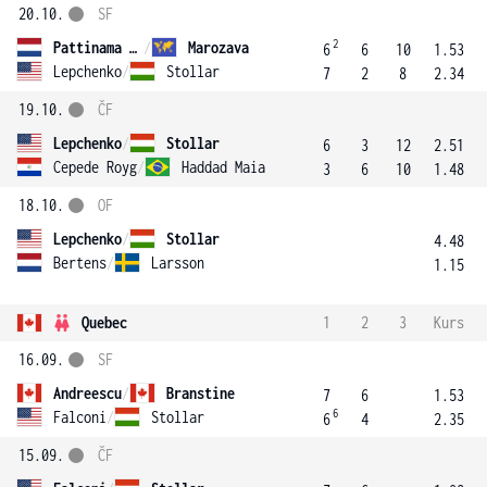
20.10.
SF
2
Pattinama Kerkhove
/
Marozava
6
6
10
1.53
Lepchenko
/
Stollar
7
2
8
2.34
19.10.
ČF
Lepchenko
/
Stollar
6
3
12
2.51
Cepede Royg
/
Haddad Maia
3
6
10
1.48
18.10.
OF
Lepchenko
/
Stollar
4.48
Bertens
/
Larsson
1.15
Quebec
1
2
3
Kurs
16.09.
SF
Andreescu
/
Branstine
7
6
1.53
6
Falconi
/
Stollar
6
4
2.35
15.09.
ČF