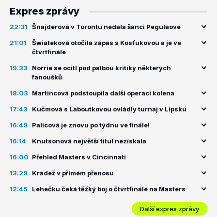
Expres zprávy
22:31
Šnajderová v Torontu nedala šanci Pegulaové
21:01
Šwiateková otočila zápas s Kosťukovou a je ve
čtvrtfinále
19:33
Norrie se ocitl pod palbou kritiky některých
fanoušků
18:03
Martincová podstoupila další operaci kolena
17:43
Kučmová s Laboutkovou ovládly turnaj v Lipsku
16:49
Palicová je znovu po týdnu ve finále!
16:14
Knutsonová největší titul nezískala
16:00
Přehled Masters v Cincinnati
13:29
Krádež v přímém přenosu
12:45
Lehečku čeká těžký boj o čtvrtfinále na Masters
Další expres zprávy