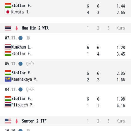
Stollar F.
6
6
1.44
Kuwata H.
4
3
2.65
Hua Hin 2 WTA
1
2
3
Kurs
07.11.
1K
Kumkhum L.
6
6
1.28
Stollar F.
1
4
3.45
05.11.
Q-ČF
Stollar F.
6
6
2.05
Kamenskaya V.
2
2
1.66
04.11.
Q-OF
Stollar F.
6
6
1.08
Plipuech P.
1
1
6.16
Sumter 2 ITF
1
2
3
Kurs
10.10.
1K