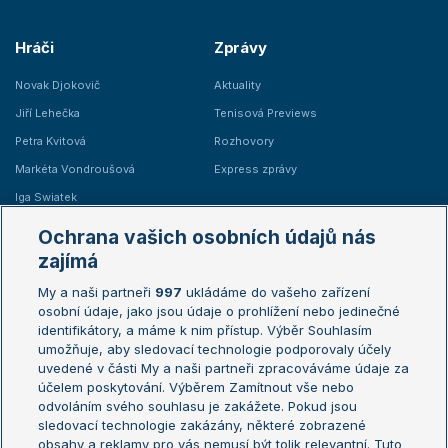
Hráči
Zprávy
Novak Djokovič
Aktuality
Jiří Lehečka
Tenisová Previews
Petra Kvitová
Rozhovory
Markéta Vondroušová
Express zprávy
Iga Swiatek
Marie Bouzková
Ochrana vašich osobních údajů nás
Žebříčky
Kalendář turnajů
zajímá
My a naši partneři
997
ukládáme do vašeho zařízení
Žebříček ATP (muži)
Australian Open
osobní údaje, jako jsou údaje o prohlížení nebo jedinečné
Žebříček WTA (ženy)
French Open
identifikátory, a máme k nim přístup. Výběr Souhlasím
umožňuje, aby sledovací technologie podporovaly účely
Sázkařský žebříček
Wimbledon
uvedené v části My a naši partneři zpracováváme údaje za
US Open
účelem poskytování. Výběrem Zamítnout vše nebo
odvoláním svého souhlasu je zakážete. Pokud jsou
Turnaj mistrů
sledovací technologie zakázány, některé zobrazené
Turnaj mistryň
obsahy a reklamy pro vás nemusí být tolik relevantní. Tuto