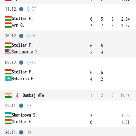
11.12.
Q-ČF
Stollar F.
6
5
6
2.04
Arn G.
3
7
3
1.67
10.12.
Q-OF
Stollar F.
6
6
Santamaria S.
2
4
09.12.
Q-1K
Stollar F.
6
6
Rybakina E.
4
2
Bombaj WTA
1
2
3
Kurs
22.11.
OF
Sharipova S.
3
1.95
Stollar F.
0
1.81
20.11.
1K