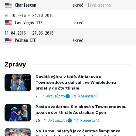
Charleston
skreč -
levé stehno
01.10.2016 - 24.10.2016
Las Vegas ITF
skreč
11.04.2016 - 27.06.2016
Pelham ITF
skreč
Zprávy
Devátá výhra v řadě. Siniaková s
Townsendovou dál válí, ve Wimbledonu
prolétly do čtvrtfinále
7. 7.
Aktuality
19 komentářů
Postup zadarmo. Siniaková s Townsendovou
jsou ve čtvrtfinále Australian Open
25. 1.
Aktuality
14 komentářů
Na Turnaj mistryň jako čerstvá šampionka.