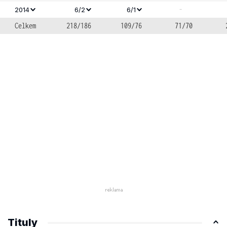
-
2014
6/2
6/1
Celkem
218/186
109/76
71/70
Tituly