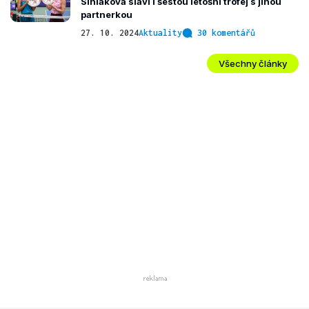
Siniaková slaví i šestou letošní trofej s jinou
partnerkou
27. 10. 2024
Aktuality
30 komentářů
Všechny články