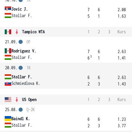
Jovic J.
7
6
2.08
Stollar F.
5
1
1.63
Tampico WTA
1
2
3
Kurs
21.09.
OF
Rodriguez V.
7
6
2.63
3
Stollar F.
6
1
1.41
20.09.
1K
Stollar F.
6
6
2.63
Schmiedlova K.
2
3
1.43
US Open
1
2
3
Kurs
25.08.
Q-2K
Baindl K.
6
6
1.23
Stollar F.
2
3
3.77