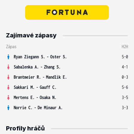
Zajímavé zápasy
Zápas
H2H
Ryan Ziegann S.
-
Oster S.
5-0
Sabalenka A.
-
Zhang S.
4-1
Brantmeier R.
-
Mandlik E.
0-3
Sakkari M.
-
Gauff C.
5-6
Mertens E.
-
Osaka N.
3-5
Norrie C.
-
De Minaur A.
3-3
Profily hráčů