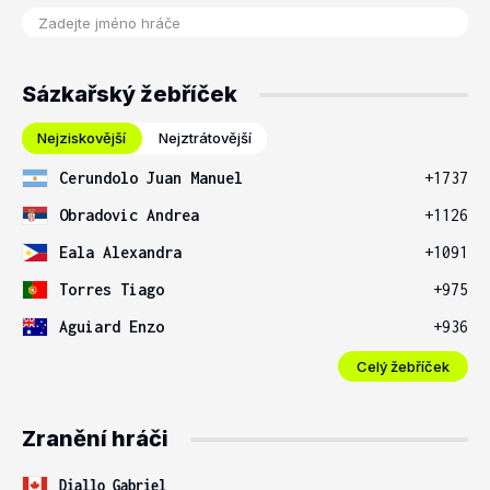
Sázkařský žebříček
Nejziskovější
Nejztrátovější
Cerundolo Juan Manuel
+1737
Obradovic Andrea
+1126
Eala Alexandra
+1091
Torres Tiago
+975
Aguiard Enzo
+936
Celý žebříček
Zranění hráči
Diallo Gabriel