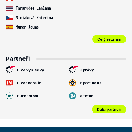
Tararudee Lanlana
Siniaková Kateřina
Munar Jaume
Celý seznam
Partneři
Live výsledky
Zprávy
Livescore.in
Sport odds
EuroFotbal
eFotbal
Další partneři