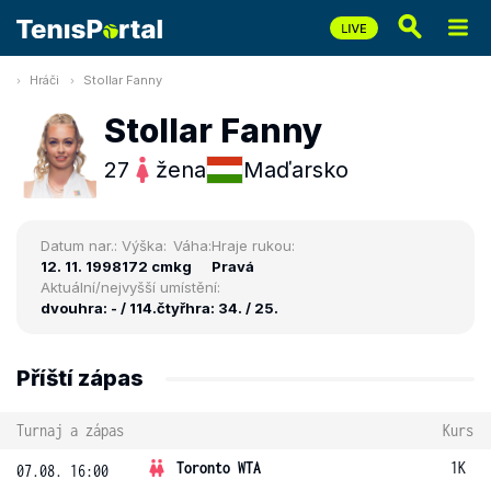
Hráči
Stollar Fanny
Stollar Fanny
27
žena
Maďarsko
Datum nar.:
Výška:
Váha:
Hraje rukou:
12. 11. 1998
172 cm
kg
Pravá
Aktuální/nejvyšší umístění:
dvouhra: - / 114.
čtyřhra: 34. / 25.
Příští zápas
Turnaj a zápas
Kurs
Toronto WTA
1K
07.08. 16:00