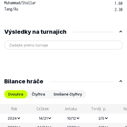
Muhammad
/
Stollar
1.60
Tang
/
Xu
2.30
Výsledky na turnajích
Bilance hráče
Dvouhra
Čtyřhra
Smíšené čtyřhry
Rok
Celkem
Antuka
Tvrdý p.
H
2024
14/21
10/12
2/5