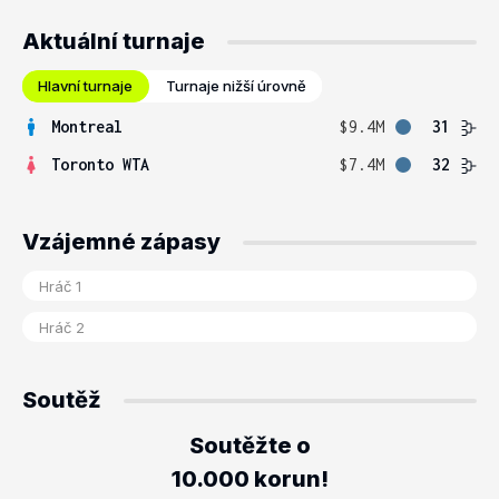
Aktuální turnaje
Hlavní turnaje
Turnaje nižší úrovně
Montreal
$9.4M
31
Toronto WTA
$7.4M
32
Vzájemné zápasy
Soutěž
Soutěžte o
10.000 korun!