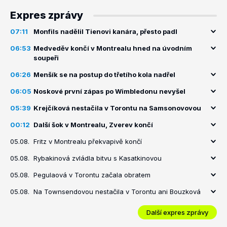
Expres zprávy
07:11
Monfils nadělil Tienovi kanára, přesto padl
06:53
Medveděv končí v Montrealu hned na úvodním
soupeři
06:26
Menšík se na postup do třetího kola nadřel
06:05
Noskové první zápas po Wimbledonu nevyšel
05:39
Krejčíková nestačila v Torontu na Samsonovovou
00:12
Další šok v Montrealu, Zverev končí
05.08.
Fritz v Montrealu překvapivě končí
05.08.
Rybakinová zvládla bitvu s Kasatkinovou
05.08.
Pegulaová v Torontu začala obratem
05.08.
Na Townsendovou nestačila v Torontu ani Bouzková
Další expres zprávy