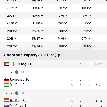
2023
34/24
17/13
3/2
2022
19/16
9/7
10/8
2021
13/10
7/6
6/4
2020
14/10
10/5
4/5
2019
12/25
3/8
6/12
2018
35/27
14/6
15/14
9/8
2017
23/24
8/8
Odehrané zápasy
2017
Tvrdý p.
Dubaj ITF
1
2
3
Kurs
13.12.
OF
Jakupovic D.
7
5
6
1.66
Stollar F.
5
7
2
2.05
12.12.
1K
Stollar F.
6
6
3.04
Cepelova J.
4
3
1.32