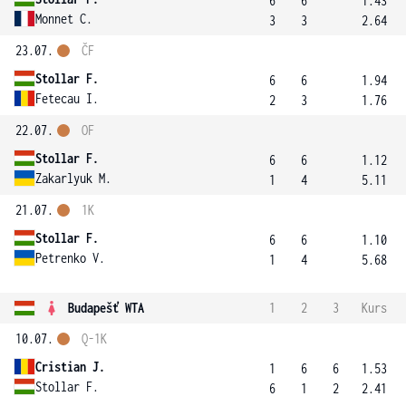
6
6
1.43
Monnet C.
3
3
2.64
23.07.
ČF
Stollar F.
6
6
1.94
Fetecau I.
2
3
1.76
22.07.
OF
Stollar F.
6
6
1.12
Zakarlyuk M.
1
4
5.11
21.07.
1K
Stollar F.
6
6
1.10
Petrenko V.
1
4
5.68
Budapešť WTA
1
2
3
Kurs
10.07.
Q-1K
Cristian J.
1
6
6
1.53
Stollar F.
6
1
2
2.41