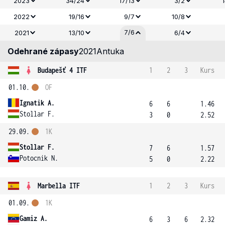
2023
34/24
17/13
3/2
2022
19/16
9/7
10/8
7/6
2021
13/10
6/4
Odehrané zápasy
2021
Antuka
Budapešť 4 ITF
1
2
3
Kurs
01.10.
OF
Ignatik A.
6
6
1.46
Stollar F.
3
0
2.52
29.09.
1K
Stollar F.
7
6
1.57
Potocnik N.
5
0
2.22
Marbella ITF
1
2
3
Kurs
01.09.
1K
Gamiz A.
6
3
6
2.32