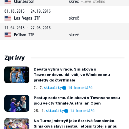
Charleston
skreč -
levé stehno
01.10.2016 - 24.10.2016
Las Vegas ITF
skreč
11.04.2016 - 27.06.2016
Pelham ITF
skreč
Zprávy
Devátá výhra v řadě. Siniaková s
Townsendovou dál válí, ve Wimbledonu
prolétly do čtvrtfinále
7. 7.
Aktuality
19 komentářů
Postup zadarmo. Siniaková s Townsendovou
jsou ve čtvrtfinále Australian Open
25. 1.
Aktuality
14 komentářů
Na Turnaj mistryň jako čerstvá šampionka.
Siniaková slaví i šestou letošní trofej s jinou