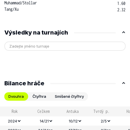
Muhammad
/
Stollar
1.60
Tang
/
Xu
2.32
Výsledky na turnajích
Bilance hráče
Dvouhra
Čtyřhra
Smíšené čtyřhry
Rok
Celkem
Antuka
Tvrdý p.
H
2024
14/21
10/12
2/5