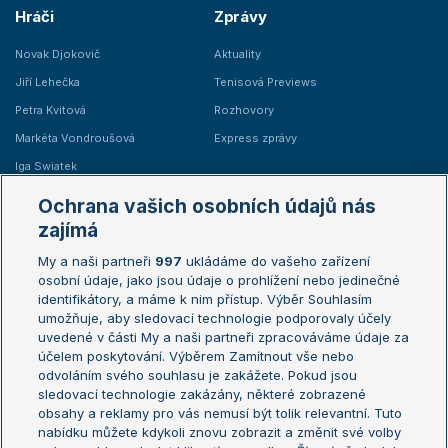
Hráči
Zprávy
Novak Djokovič
Aktuality
Jiří Lehečka
Tenisová Previews
Petra Kvitová
Rozhovory
Markéta Vondroušová
Express zprávy
Iga Swiatek
Marie Bouzková
Ochrana vašich osobních údajů nás
Žebříčky
Kalendář turnajů
zajímá
My a naši partneři
997
ukládáme do vašeho zařízení
Žebříček ATP (muži)
Australian Open
osobní údaje, jako jsou údaje o prohlížení nebo jedinečné
Žebříček WTA (ženy)
French Open
identifikátory, a máme k nim přístup. Výběr Souhlasím
umožňuje, aby sledovací technologie podporovaly účely
Sázkařský žebříček
Wimbledon
uvedené v části My a naši partneři zpracováváme údaje za
US Open
účelem poskytování. Výběrem Zamítnout vše nebo
odvoláním svého souhlasu je zakážete. Pokud jsou
Turnaj mistrů
sledovací technologie zakázány, některé zobrazené
Turnaj mistryň
obsahy a reklamy pro vás nemusí být tolik relevantní. Tuto
Aktualní trendy
nabídku můžete kdykoli znovu zobrazit a změnit své volby