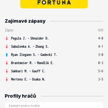
Zajímavé zápasy
Zápas
H2H
Pegula J.
-
Shnaider D.
4-0
Sabalenka A.
-
Zhang S.
4-1
Ryan Ziegann S.
-
Gadecki T.
3-0
Brantmeier R.
-
Mandlik E.
0-3
Sakkari M.
-
Gauff C.
5-6
Mertens E.
-
Osaka N.
3-5
Profily hráčů