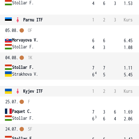
Stollar F.
4
6
3
1.53
Parnu ITF
1
2
3
Kurs
05.08.
OF
Morvayova V.
6
6
6.45
Stollar F.
4
3
1.08
04.08.
1K
Stollar F.
7
7
1.11
4
Strakhova V.
6
5
5.45
Kyjev ITF
1
2
3
Kurs
25.07.
F
Paquet C.
7
3
6
1.69
3
Stollar F.
6
6
4
2.06
24.07.
SF
Stollar F.