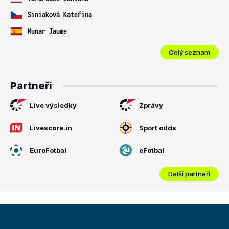
Siniaková Kateřina
Munar Jaume
Celý seznam
Partneři
Live výsledky
Zprávy
Livescore.in
Sport odds
EuroFotbal
eFotbal
Další partneři