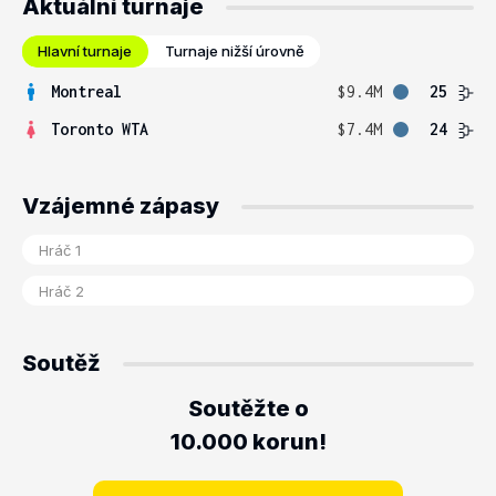
Aktuální turnaje
Hlavní turnaje
Turnaje nižší úrovně
Montreal
$9.4M
25
Toronto WTA
$7.4M
24
Vzájemné zápasy
Soutěž
Soutěžte o
10.000 korun!