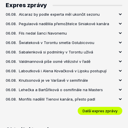
Expres zprávy
06.08.
Alcaraz by podle experta měl ukončit sezonu
06.08.
Pegulaová nadělila přemožitelce Siniakové kanára
06.08.
Fils nedal šanci Navonemu
06.08.
Šwiateková v Torontu smetla Golubicovou
06.08.
Sabalenková si podmínky v Torontu užívá
06.08.
Valdmannová píše osmé vítězství v řadě
06.08.
Laboutková i Alena Kovačková v Lipsku postupují
06.08.
Knutsonová je ve Varšavě v semifinále
06.08.
Lehečka a Bartůňková o osmifinále na Masters
06.08.
Monfils nadělil Tienovi kanára, přesto padl
Další expres zprávy