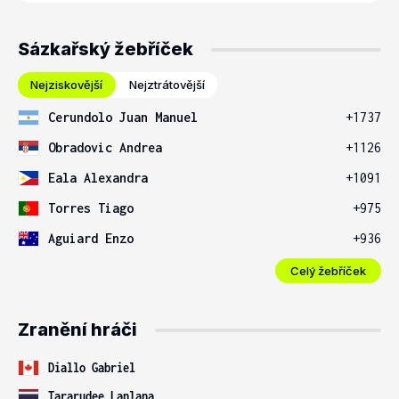
Sázkařský žebříček
Nejziskovější
Nejztrátovější
Cerundolo Juan Manuel
+1737
Obradovic Andrea
+1126
Eala Alexandra
+1091
Torres Tiago
+975
Aguiard Enzo
+936
Celý žebříček
Zranění hráči
Diallo Gabriel
Tararudee Lanlana