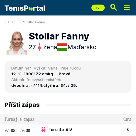
Hráči
Stollar Fanny
Stollar Fanny
27
žena
Maďarsko
Datum nar.:
Výška:
Váha:
Hraje rukou:
12. 11. 1998
172 cm
kg
Pravá
Aktuální/nejvyšší umístění:
dvouhra: - / 114.
čtyřhra: 34. / 25.
Příští zápas
Turnaj a zápas
Kurs
Toronto WTA
1K
07.08. 20:00