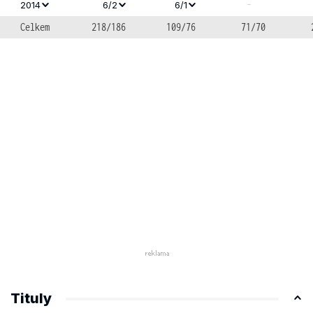
-
2014
6/2
6/1
Celkem
218/186
109/76
71/70
Tituly