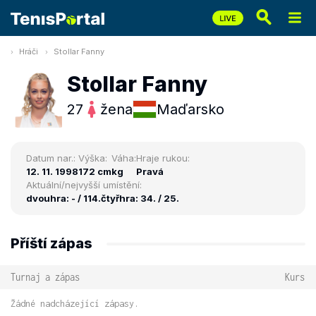
Hráči
Stollar Fanny
Stollar Fanny
27
žena
Maďarsko
Datum nar.:
Výška:
Váha:
Hraje rukou:
12. 11. 1998
172 cm
kg
Pravá
Aktuální/nejvyšší umístění:
dvouhra: - / 114.
čtyřhra: 34. / 25.
Příští zápas
Turnaj a zápas
Kurs
Žádné nadcházející zápasy.