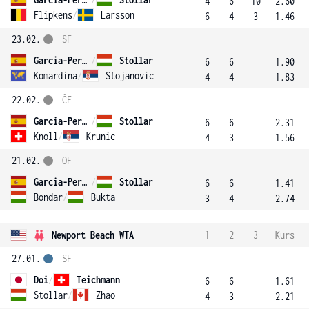
4
6
10
2.60
Flipkens
/
Larsson
6
4
3
1.46
23.02.
SF
Garcia-Perez
/
Stollar
6
6
1.90
Komardina
/
Stojanovic
4
4
1.83
22.02.
ČF
Garcia-Perez
/
Stollar
6
6
2.31
Knoll
/
Krunic
4
3
1.56
21.02.
OF
Garcia-Perez
/
Stollar
6
6
1.41
Bondar
/
Bukta
3
4
2.74
Newport Beach WTA
1
2
3
Kurs
27.01.
SF
Doi
/
Teichmann
6
6
1.61
Stollar
/
Zhao
4
3
2.21