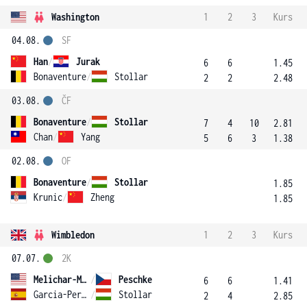
Washington
1
2
3
Kurs
04.08.
SF
Han
/
Jurak
6
6
1.45
Bonaventure
/
Stollar
2
2
2.48
03.08.
ČF
Bonaventure
/
Stollar
7
4
10
2.81
Chan
/
Yang
5
6
3
1.38
02.08.
OF
Bonaventure
/
Stollar
1.85
Krunic
/
Zheng
1.85
Wimbledon
1
2
3
Kurs
07.07.
2K
Melichar-Martinez
/
Peschke
6
6
1.41
Garcia-Perez
/
Stollar
2
4
2.85