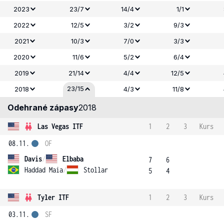
2023
23/7
14/4
1/1
2022
12/5
3/2
9/3
2021
10/3
7/0
3/3
2020
11/6
5/2
6/4
2019
21/14
4/4
12/5
23/15
2018
4/3
11/8
Odehrané zápasy
2018
Las Vegas ITF
1
2
3
Kurs
08.11.
OF
Davis
/
Elbaba
7
6
Haddad Maia
/
Stollar
5
4
Tyler ITF
1
2
3
Kurs
03.11.
SF