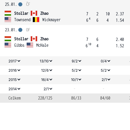
25.01.
ČF
Stollar
/
Zhao
7
2
10
2.37
4
Townsend
/
Wickmayer
6
6
4
1.54
23.01.
OF
Stollar
/
Zhao
7
6
2.40
10
Gibbs
/
McHale
6
4
1.52
2017
13/10
9/2
0/4
2016
12/6
5/2
5/2
2015
16/4
10/1
2/1
-
-
2014
2/1
Celkem
228/125
86/33
84/60