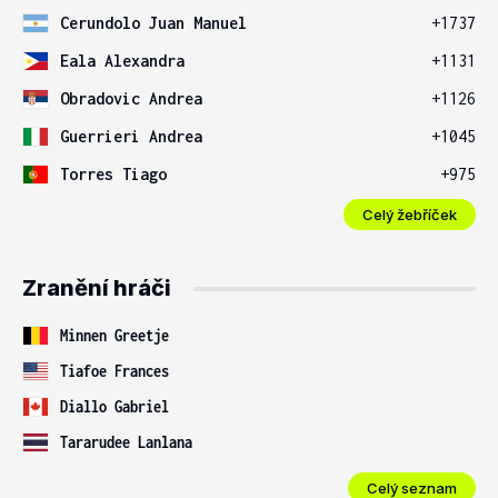
Cerundolo Juan Manuel
+1737
Eala Alexandra
+1131
Obradovic Andrea
+1126
Guerrieri Andrea
+1045
Torres Tiago
+975
Celý žebříček
Zranění hráči
Minnen Greetje
Tiafoe Frances
Diallo Gabriel
Tararudee Lanlana
Celý seznam