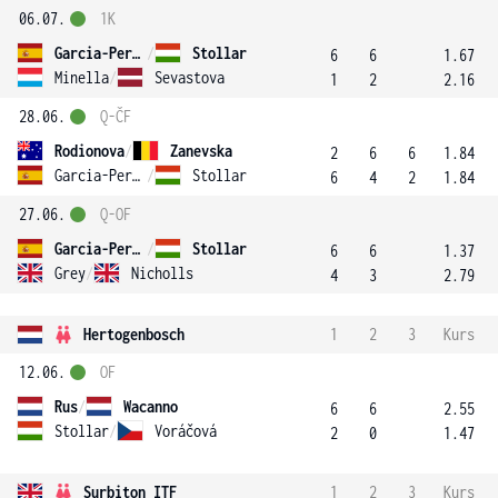
06.07.
1K
Garcia-Perez
/
Stollar
6
6
1.67
Minella
/
Sevastova
1
2
2.16
28.06.
Q-ČF
Rodionova
/
Zanevska
2
6
6
1.84
Garcia-Perez
/
Stollar
6
4
2
1.84
27.06.
Q-OF
Garcia-Perez
/
Stollar
6
6
1.37
Grey
/
Nicholls
4
3
2.79
Hertogenbosch
1
2
3
Kurs
12.06.
OF
Rus
/
Wacanno
6
6
2.55
Stollar
/
Voráčová
2
0
1.47
Surbiton ITF
1
2
3
Kurs