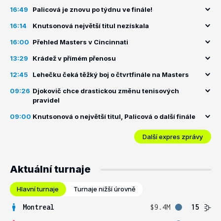
16:49
Palicová je znovu po týdnu ve finále!
16:14
Knutsonová největší titul nezískala
16:00
Přehled Masters v Cincinnati
13:29
Krádež v přímém přenosu
12:45
Lehečku čeká těžký boj o čtvrtfinále na Masters
09:26
Djokovič chce drastickou změnu tenisových
pravidel
09:00
Knutsonová o největší titul, Palicová o další finále
Další expres zprávy
Aktuální turnaje
Hlavní turnaje
Turnaje nižší úrovně
Montreal
$9.4M
15