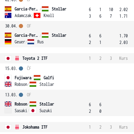
Garcia-Perez
/
Stollar
6
1
10
2.02
Adamczak
/
Knoll
3
6
7
1.71
30.04.
OF
Garcia-Perez
/
Stollar
6
6
1.70
Geuer
/
Rus
2
1
2.03
Toyota 2 ITF
1
2
3
Kurs
15.03.
ČF
Fujiwara
/
Galfi
Robson
/
Stollar
13.03.
OF
Robson
/
Stollar
6
6
Sasaki
/
Suzuki
2
0
Jokohama ITF
1
2
3
Kurs