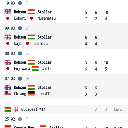
10.03.
F
Robson
/
Stollar
5
6
10
Kobori
/
Muramatsu
7
2
4
09.03.
SF
Robson
/
Stollar
6
6
Kaji
/
Shimizu
4
4
08.03.
ČF
Robson
/
Stollar
3
6
10
Fujiwara
/
Galfi
6
4
5
07.03.
OF
Robson
/
Stollar
6
6
Chiang
/
Lohoff
3
3
Budapešť WTA
1
2
3
Kurs
25.02.
F
Garcia-Perez
/
Stollar