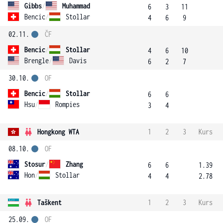
Gibbs
/
Muhammad
6
3
11
Bencic
/
Stollar
4
6
9
02.11.
ČF
Bencic
/
Stollar
4
6
10
Brengle
/
Davis
6
2
7
30.10.
OF
Bencic
/
Stollar
6
6
Hsu
/
Rompies
3
4
Hongkong WTA
1
2
3
Kurs
08.10.
OF
Stosur
/
Zhang
6
6
1.39
Hon
/
Stollar
4
4
2.78
Taškent
1
2
3
Kurs
25.09.
OF