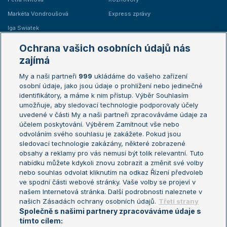
Markéta Vondroušová
Express zprávy
Iga Swiatek
Marie Bouzková
Ochrana vašich osobních údajů nás
Žebříčky
Kalendář turnajů
zajímá
My a naši partneři
999
ukládáme do vašeho zařízení
Žebříček ATP (muži)
Australian Open
osobní údaje, jako jsou údaje o prohlížení nebo jedinečné
Žebříček WTA (ženy)
French Open
identifikátory, a máme k nim přístup. Výběr Souhlasím
umožňuje, aby sledovací technologie podporovaly účely
Sázkařský žebříček
Wimbledon
uvedené v části My a naši partneři zpracováváme údaje za
US Open
účelem poskytování. Výběrem Zamítnout vše nebo
odvoláním svého souhlasu je zakážete. Pokud jsou
Turnaj mistrů
sledovací technologie zakázány, některé zobrazené
Turnaj mistryň
obsahy a reklamy pro vás nemusí být tolik relevantní. Tuto
Aktualní trendy
nabídku můžete kdykoli znovu zobrazit a změnit své volby
nebo souhlas odvolat kliknutím na odkaz Řízení předvoleb
ve spodní části webové stránky. Vaše volby se projeví v
Fotbalové přestupy
našem Internetová stránka. Další podrobnosti naleznete v
Livesport Daily
našich Zásadách ochrany osobních údajů.
Třetí strany
Společně s našimi partnery zpracováváme údaje s
LS Prague Open
tímto cílem: