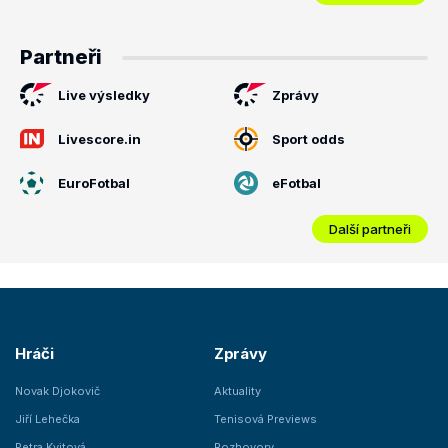
Partneři
Live výsledky
Zprávy
Livescore.in
Sport odds
EuroFotbal
eFotbal
Další partneři
Hráči
Zprávy
Novak Djokovič
Aktuality
Jiří Lehečka
Tenisová Previews
Petra Kvitová
Rozhovory