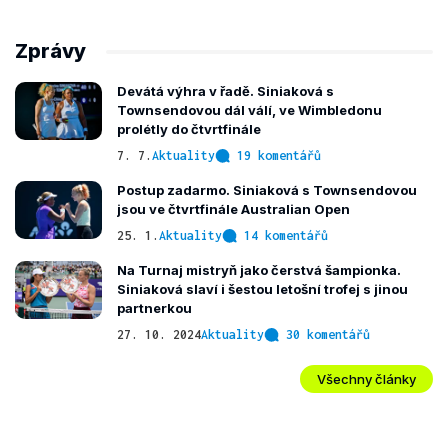
Zprávy
Devátá výhra v řadě. Siniaková s
Townsendovou dál válí, ve Wimbledonu
prolétly do čtvrtfinále
7. 7.
Aktuality
19 komentářů
Postup zadarmo. Siniaková s Townsendovou
jsou ve čtvrtfinále Australian Open
25. 1.
Aktuality
14 komentářů
Na Turnaj mistryň jako čerstvá šampionka.
Siniaková slaví i šestou letošní trofej s jinou
partnerkou
27. 10. 2024
Aktuality
30 komentářů
Všechny články