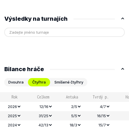
Výsledky na turnajích
Bilance hráče
Dvouhra
Čtyřhra
Smíšené čtyřhry
Rok
Celkem
Antuka
Tvrdý p.
H
2026
12/16
2/5
4/7
2025
31/25
5/5
16/15
2024
42/13
18/3
15/7