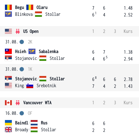
Begu
/
Olaru
7
6
1.48
1
Blinkova
/
Stollar
6
4
2.52
US Open
1
2
3
Kurs
31.08.
2K
Hsieh
/
Sabalenka
6
7
1.38
5
Stojanovic
/
Stollar
4
6
2.94
31.08.
1K
8
Stojanovic
/
Stollar
6
6
6
2.78
King
/
Srebotnik
7
4
2
1.43
Vancouver WTA
1
2
3
Kurs
16.08.
OF
Baindl
/
Rus
6
6
Broady
/
Stollar
2
2