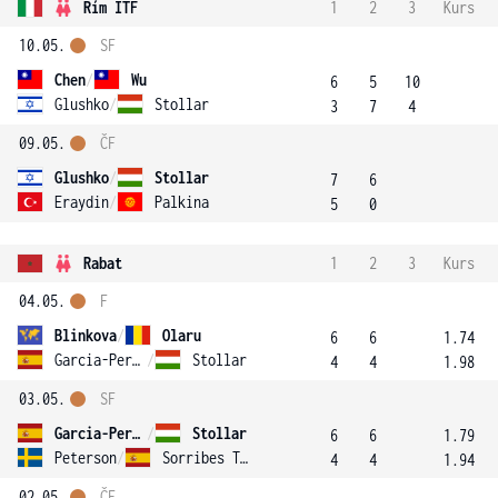
Řím ITF
1
2
3
Kurs
10.05.
SF
Chen
/
Wu
6
5
10
Glushko
/
Stollar
3
7
4
09.05.
ČF
Glushko
/
Stollar
7
6
Eraydin
/
Palkina
5
0
Rabat
1
2
3
Kurs
04.05.
F
Blinkova
/
Olaru
6
6
1.74
Garcia-Perez
/
Stollar
4
4
1.98
03.05.
SF
Garcia-Perez
/
Stollar
6
6
1.79
Peterson
/
Sorribes Tormo
4
4
1.94
02.05.
ČF