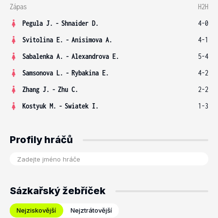
Zápas
H2H
Pegula J.
-
Shnaider D.
4-0
Svitolina E.
-
Anisimova A.
4-1
Sabalenka A.
-
Alexandrova E.
5-4
Samsonova L.
-
Rybakina E.
4-2
Zhang J.
-
Zhu C.
2-2
Kostyuk M.
-
Swiatek I.
1-3
Profily hráčů
Sázkařský žebříček
Nejziskovější
Nejztrátovější