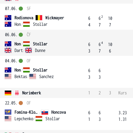
07.06.
SF
2
Rodionova
/
Wickmayer
6
6
10
Hon
/
Stollar
4
7
7
06.06.
ČF
4
Hon
/
Stollar
6
6
10
Dart
/
Dunne
3
7
6
04.06.
OF
Hon
/
Stollar
6
6
Bektas
/
Sanchez
3
3
Norimberk
1
2
3
Kurs
22.05.
OF
Fomina-Klotz
/
Honcova
6
6
3.23
Lepchenko
/
Stollar
1
3
1.31