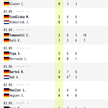
Klasen C.
0
3
3
03.09.
--:--
-
Siedliska N.
2
6
6
Wikkerink J.
0
1
3
03.09.
--:--
-
Tomasetti C.
2
6
3
10
Rath K.
1
2
6
7
03.09.
--:--
-
Pipa S.
2
6
6
Morreale L.
0
0
1
03.09.
--:--
-
Bartel K.
2
7
6
5
Nab A.
0
6
3
03.09.
--:--
-
Moeller L.
2
6
6
Akguen S.
0
4
0
03.09.
--:--
-