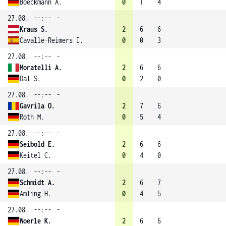
Boeckmann A.
0
1
4
27.08.
--:--
-
Kraus S.
2
6
6
Cavalle-Reimers I.
0
0
3
27.08.
--:--
-
Moratelli A.
2
6
6
Dal S.
0
2
0
27.08.
--:--
-
Gavrila O.
2
7
6
Roth M.
0
5
4
27.08.
--:--
-
Seibold E.
2
6
6
Keitel C.
0
4
0
27.08.
--:--
-
Schmidt A.
2
6
7
Amling H.
0
4
5
27.08.
--:--
-
Woerle K.
2
6
6