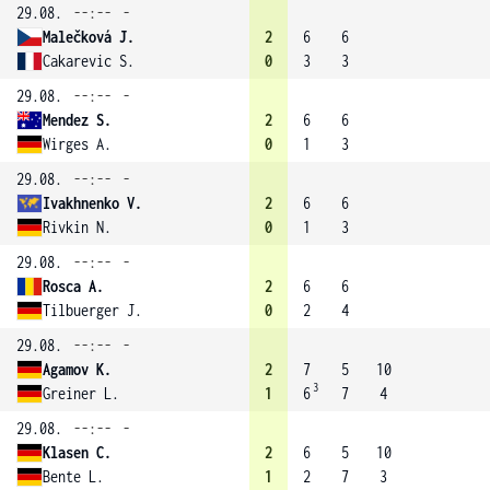
29.08.
--:--
-
Malečková J.
2
6
6
Cakarevic S.
0
3
3
29.08.
--:--
-
Mendez S.
2
6
6
Wirges A.
0
1
3
29.08.
--:--
-
Ivakhnenko V.
2
6
6
Rivkin N.
0
1
3
29.08.
--:--
-
Rosca A.
2
6
6
Tilbuerger J.
0
2
4
29.08.
--:--
-
Agamov K.
2
7
5
10
3
Greiner L.
1
6
7
4
29.08.
--:--
-
Klasen C.
2
6
5
10
Bente L.
1
2
7
3