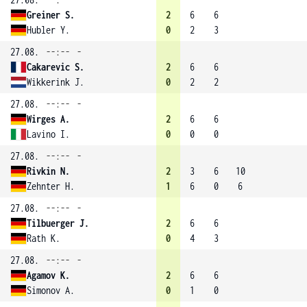
Greiner S.
2
6
6
Hubler Y.
0
2
3
27.08.
--:--
-
Cakarevic S.
2
6
6
Wikkerink J.
0
2
2
27.08.
--:--
-
Wirges A.
2
6
6
Lavino I.
0
0
0
27.08.
--:--
-
Rivkin N.
2
3
6
10
Zehnter H.
1
6
0
6
27.08.
--:--
-
Tilbuerger J.
2
6
6
Rath K.
0
4
3
27.08.
--:--
-
Agamov K.
2
6
6
Simonov A.
0
1
0