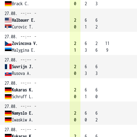
Brack C.
0
2
3
27.08.
--:--
-
Halbauer E.
2
6
6
Curovic T.
0
1
2
27.08.
--:--
-
Zovincova V.
2
6
2
11
Malygina E.
1
3
6
9
27.08.
--:--
-
Suvrijn J.
2
6
6
Rusova A.
0
3
3
27.08.
--:--
-
Kukaras K.
2
6
6
Schruff L.
0
1
0
27.08.
--:--
-
Namyslo E.
2
6
6
Iwaskiw A.
0
0
2
27.08.
--:--
-
Kukaras K.
2
6
6