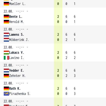
Moeller L.
0
0
1
22.08.
--:--
-
Bente L.
2
6
6
Herold M.
0
0
1
22.08.
--:--
-
Lamens S.
2
6
6
Wikkerink J.
0
2
1
22.08.
--:--
-
Lukacs V.
2
6
6
Lavino I.
0
2
2
22.08.
--:--
-
Vedder E.
2
6
6
Zehnter H.
0
2
3
22.08.
--:--
-
Rath K.
2
6
6
Pirazhenka S.
0
0
3
22.08.
--:--
-