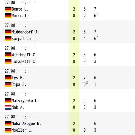
27.08.
--:--
-
Bente L.
2
6
7
5
Morreale L.
0
2
6
27.08.
--:--
-
Middendorf J.
2
6
7
4
Korpatsch T.
0
4
6
27.08.
--:--
-
Witthoeft C.
2
6
6
Tomasetti C.
0
3
3
27.08.
--:--
-
Lys E.
2
7
6
2
Pipa S.
0
6
1
27.08.
--:--
-
Matviyenko L.
2
6
6
Nab A.
0
3
3
27.08.
--:--
-
Noha Akugue N.
2
6
6
Moeller L.
0
0
3