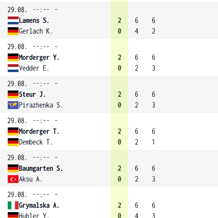
29.08.
--:--
-
Lamens S.
2
6
6
Gerlach K.
0
4
2
29.08.
--:--
-
Morderger Y.
2
6
6
Vedder E.
0
2
3
29.08.
--:--
-
Steur J.
2
6
6
Pirazhenka S.
0
2
3
29.08.
--:--
-
Morderger T.
2
6
6
Dembeck T.
0
2
1
29.08.
--:--
-
Baumgarten S.
2
6
6
Aksu A.
0
2
3
29.08.
--:--
-
Grymalska A.
2
6
6
Hubler Y.
0
4
3