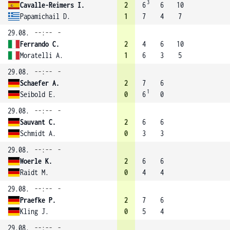
3
Cavalle-Reimers I.
2
6
6
10
Papamichail D.
1
7
4
7
29.08.
--:--
-
Ferrando C.
2
4
6
10
Moratelli A.
1
6
3
5
29.08.
--:--
-
Schaefer A.
2
7
6
1
Seibold E.
0
6
0
29.08.
--:--
-
Sauvant C.
2
6
6
Schmidt A.
0
3
3
29.08.
--:--
-
Woerle K.
2
6
6
Raidt M.
0
4
4
29.08.
--:--
-
Praefke P.
2
7
6
Kling J.
0
5
4
29.08.
--:--
-