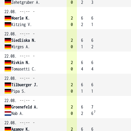
Zehetgruber A.
0
2
3
22.08.
--:--
-
Woerle K.
2
6
6
Kitzing V.
0
2
1
22.08.
--:--
-
Siedliska N.
2
6
6
Wirges A.
0
1
2
22.08.
--:--
-
Rivkin N.
2
6
6
Tomasetti C.
0
4
4
22.08.
--:--
-
Tilbuerger J.
2
6
6
Pipa S.
0
1
1
22.08.
--:--
-
Groenefeld A.
2
6
7
7
Nab A.
0
2
6
22.08.
--:--
-
Agamov K.
2
6
6