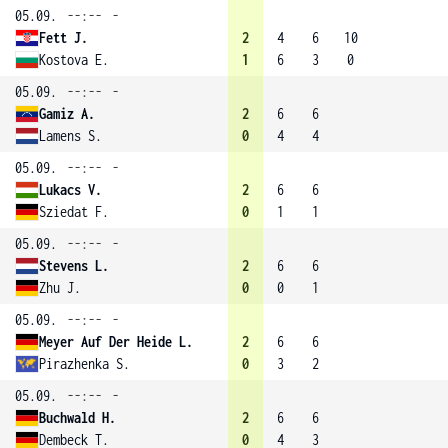
05.09.
--:--
-
Fett J.
2
4
6
10
Kostova E.
1
6
3
0
05.09.
--:--
-
Gamiz A.
2
6
6
Lamens S.
0
4
4
05.09.
--:--
-
Lukacs V.
2
6
6
Sziedat F.
0
1
1
05.09.
--:--
-
Stevens L.
2
6
6
Zhu J.
0
0
1
05.09.
--:--
-
Meyer Auf Der Heide L.
2
6
6
Pirazhenka S.
0
3
2
05.09.
--:--
-
Buchwald H.
2
6
6
Dembeck T.
0
4
3