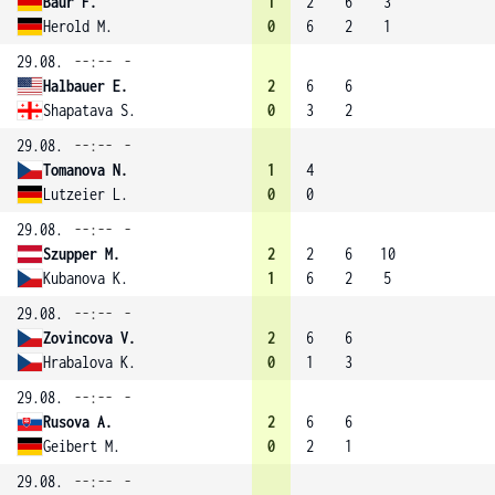
Baur F.
1
2
6
3
Herold M.
0
6
2
1
29.08.
--:--
-
Halbauer E.
2
6
6
Shapatava S.
0
3
2
29.08.
--:--
-
Tomanova N.
1
4
Lutzeier L.
0
0
29.08.
--:--
-
Szupper M.
2
2
6
10
Kubanova K.
1
6
2
5
29.08.
--:--
-
Zovincova V.
2
6
6
Hrabalova K.
0
1
3
29.08.
--:--
-
Rusova A.
2
6
6
Geibert M.
0
2
1
29.08.
--:--
-