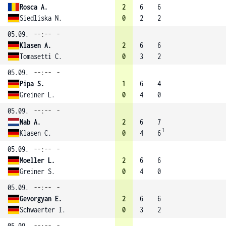
Rosca A.
2
6
6
Siedliska N.
0
2
2
05.09.
--:--
-
Klasen A.
2
6
6
Tomasetti C.
0
3
2
05.09.
--:--
-
Pipa S.
1
6
4
Greiner L.
0
4
0
05.09.
--:--
-
Nab A.
2
6
7
1
Klasen C.
0
4
6
05.09.
--:--
-
Moeller L.
2
6
6
Greiner S.
0
4
0
05.09.
--:--
-
Gevorgyan E.
2
6
6
Schwaerter I.
0
3
2
05.09.
--:--
-