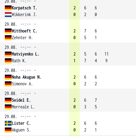
29.08.
--:--
-
Korpatsch T.
2
6
6
Wikkerink J.
0
2
0
29.08.
--:--
-
Witthoeft C.
2
7
6
Zehnter H.
0
5
1
29.08.
--:--
-
Matviyenko L.
2
5
6
11
Rath K.
1
7
4
9
29.08.
--:--
-
Noha Akugue N.
2
6
6
Simonov A.
0
2
2
29.08.
--:--
-
Seidel E.
2
6
7
Morreale L.
0
3
5
29.08.
--:--
-
Lister C.
2
6
6
Akguen S.
0
2
1