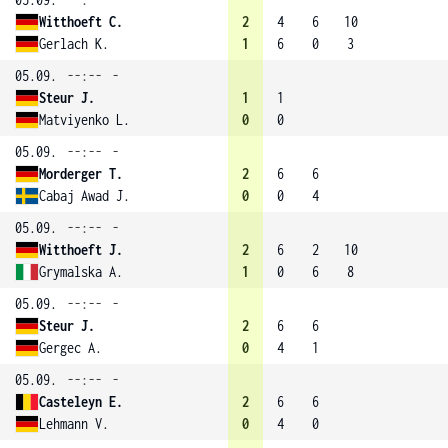
Witthoeft C.
2
4
6
10
Gerlach K.
1
6
0
3
05.09.
--:--
-
Steur J.
1
1
Matviyenko L.
0
0
05.09.
--:--
-
Morderger T.
2
6
6
Cabaj Awad J.
0
0
4
05.09.
--:--
-
Witthoeft J.
2
6
2
10
Grymalska A.
1
0
6
8
05.09.
--:--
-
Steur J.
2
6
6
Gergec A.
0
4
1
05.09.
--:--
-
Casteleyn E.
2
6
6
Lehmann V.
0
4
0