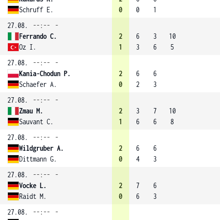
Schruff E.
0
0
1
27.08.
--:--
-
Ferrando C.
2
6
3
10
Oz I.
1
3
6
5
27.08.
--:--
-
Kania-Chodun P.
2
6
6
Schaefer A.
0
2
3
27.08.
--:--
-
Zmau M.
2
3
7
10
Sauvant C.
1
6
6
8
27.08.
--:--
-
Wildgruber A.
2
6
6
Dittmann G.
0
4
3
27.08.
--:--
-
Vocke L.
2
7
6
Raidt M.
0
6
3
27.08.
--:--
-