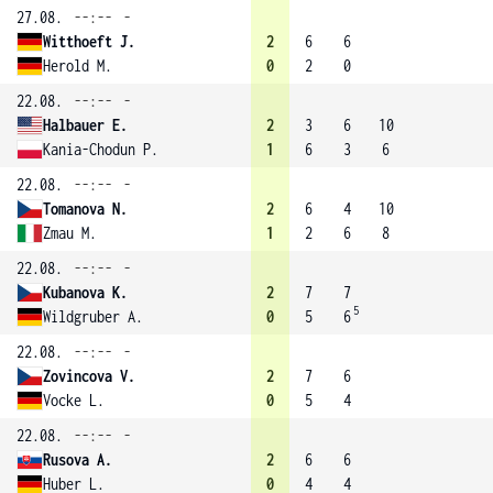
27.08.
--:--
-
Witthoeft J.
2
6
6
Herold M.
0
2
0
22.08.
--:--
-
Halbauer E.
2
3
6
10
Kania-Chodun P.
1
6
3
6
22.08.
--:--
-
Tomanova N.
2
6
4
10
Zmau M.
1
2
6
8
22.08.
--:--
-
Kubanova K.
2
7
7
5
Wildgruber A.
0
5
6
22.08.
--:--
-
Zovincova V.
2
7
6
Vocke L.
0
5
4
22.08.
--:--
-
Rusova A.
2
6
6
Huber L.
0
4
4