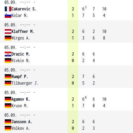
05.09.
--:--
-
3
Cakarevic S.
2
6
7
10
Kolar N.
1
7
5
4
05.09.
--:--
-
Klaffner M.
2
6
2
10
Wirges A.
1
3
6
8
05.09.
--:--
-
Drazic M.
2
6
6
Rivkin N.
0
2
4
05.09.
--:--
-
Rumpf P.
2
7
6
Tilbuerger J.
0
5
2
05.09.
--:--
-
8
Agamov K.
2
6
6
10
Kruse M.
1
7
0
4
05.09.
--:--
-
Janssen A.
2
6
6
Volkov A.
0
2
3