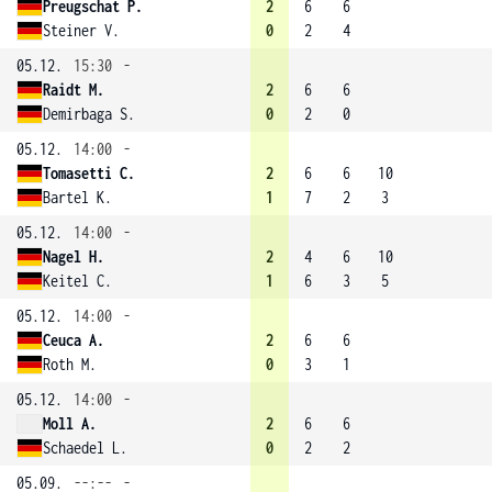
Preugschat P.
2
6
6
Steiner V.
0
2
4
05.12.
15:30
-
Raidt M.
2
6
6
Demirbaga S.
0
2
0
05.12.
14:00
-
Tomasetti C.
2
6
6
10
Bartel K.
1
7
2
3
05.12.
14:00
-
Nagel H.
2
4
6
10
Keitel C.
1
6
3
5
05.12.
14:00
-
Ceuca A.
2
6
6
Roth M.
0
3
1
05.12.
14:00
-
Moll A.
2
6
6
Schaedel L.
0
2
2
05.09.
--:--
-