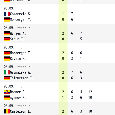
03.09.
--:--
-
Cakarevic S.
1
7
1
Morderger Y.
0
6
03.09.
--:--
-
Wirges A.
2
6
7
Steur J.
0
1
5
03.09.
--:--
-
Morderger T.
2
6
6
Rivkin N.
0
3
1
03.09.
--:--
-
Grymalska A.
2
7
6
1
Tilbuerger J.
0
6
3
03.09.
--:--
-
Roemer C.
2
6
4
12
Agamov K.
1
3
6
10
03.09.
--:--
-
Casteleyn E.
2
6
3
10