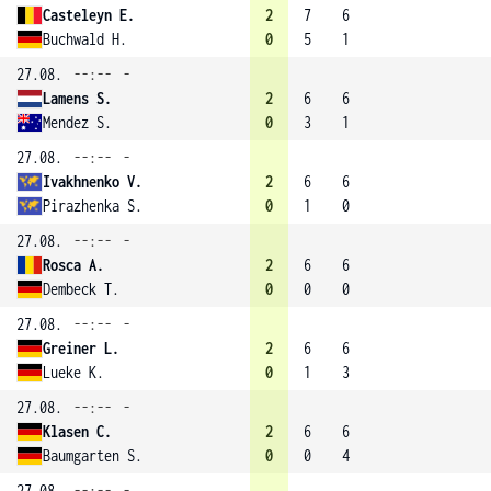
Casteleyn E.
2
7
6
Buchwald H.
0
5
1
27.08.
--:--
-
Lamens S.
2
6
6
Mendez S.
0
3
1
27.08.
--:--
-
Ivakhnenko V.
2
6
6
Pirazhenka S.
0
1
0
27.08.
--:--
-
Rosca A.
2
6
6
Dembeck T.
0
0
0
27.08.
--:--
-
Greiner L.
2
6
6
Lueke K.
0
1
3
27.08.
--:--
-
Klasen C.
2
6
6
Baumgarten S.
0
0
4
27.08.
--:--
-