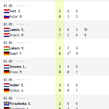
03.09.
--:--
-
Fett J.
2
6
6
Kolar N.
0
3
2
03.09.
--:--
-
Lamens S.
2
6
3
10
Drazic M.
1
2
6
8
03.09.
--:--
-
Lukacs V.
2
7
6
6
Rumpf P.
0
6
4
03.09.
--:--
-
Stevens L.
2
6
6
Kruse M.
0
0
1
03.09.
--:--
-
Vedder E.
2
6
6
Volkov A.
0
0
1
03.09.
--:--
-
Pirazhenka S.
2
6
6
Boeckmann A.
0
2
2