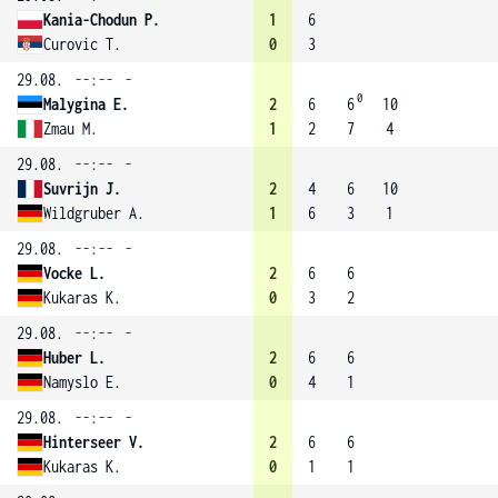
Kania-Chodun P.
1
6
Curovic T.
0
3
29.08.
--:--
-
0
Malygina E.
2
6
6
10
Zmau M.
1
2
7
4
29.08.
--:--
-
Suvrijn J.
2
4
6
10
Wildgruber A.
1
6
3
1
29.08.
--:--
-
Vocke L.
2
6
6
Kukaras K.
0
3
2
29.08.
--:--
-
Huber L.
2
6
6
Namyslo E.
0
4
1
29.08.
--:--
-
Hinterseer V.
2
6
6
Kukaras K.
0
1
1