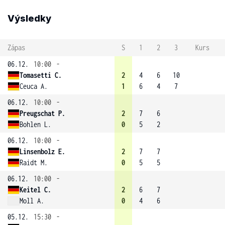
Výsledky
Zápas
S
1
2
3
Kurs
06.12.
10:00
-
Tomasetti C.
2
4
6
10
Ceuca A.
1
6
4
7
06.12.
10:00
-
Preugschat P.
2
7
6
Bohlen L.
0
5
2
06.12.
10:00
-
Linsenbolz E.
2
7
7
Raidt M.
0
5
5
06.12.
10:00
-
Keitel C.
2
6
7
Moll A.
0
4
6
05.12.
15:30
-