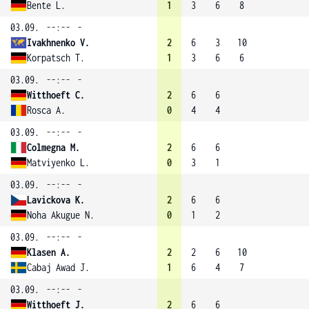
Bente L.
1
3
6
8
03.09.
--:--
-
Ivakhnenko V.
2
6
3
10
Korpatsch T.
1
3
6
6
03.09.
--:--
-
Witthoeft C.
2
6
6
Rosca A.
0
4
4
03.09.
--:--
-
Colmegna M.
2
6
6
Matviyenko L.
0
3
1
03.09.
--:--
-
Lavickova K.
2
6
6
Noha Akugue N.
0
1
2
03.09.
--:--
-
Klasen A.
2
2
6
10
Cabaj Awad J.
1
6
4
7
03.09.
--:--
-
Witthoeft J.
2
6
6