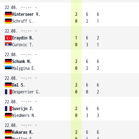
22.08.
--:--
-
Hinterseer V.
2
6
6
Schruff L.
0
2
1
22.08.
--:--
-
Eraydin B.
1
6
2
Curovic T.
0
3
1
22.08.
--:--
-
Schunk N.
2
6
6
Malygina E.
0
2
2
22.08.
--:--
-
Dal S.
2
6
6
Desperrier G.
0
0
2
22.08.
--:--
-
Suvrijn J.
2
6
6
Niedmers N.
0
3
3
22.08.
--:--
-
Kukaras K.
2
6
6
Mueller S.
0
1
3