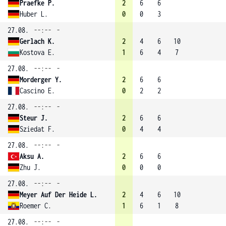
Praefke P.
2
6
6
Huber L.
0
0
3
27.08.
--:--
-
Gerlach K.
2
4
6
10
Kostova E.
1
6
4
7
27.08.
--:--
-
Morderger Y.
2
6
6
Cascino E.
0
2
2
27.08.
--:--
-
Steur J.
2
6
6
Sziedat F.
0
4
4
27.08.
--:--
-
Aksu A.
2
6
6
Zhu J.
0
0
0
27.08.
--:--
-
Meyer Auf Der Heide L.
2
4
6
10
Roemer C.
1
6
1
8
27.08.
--:--
-