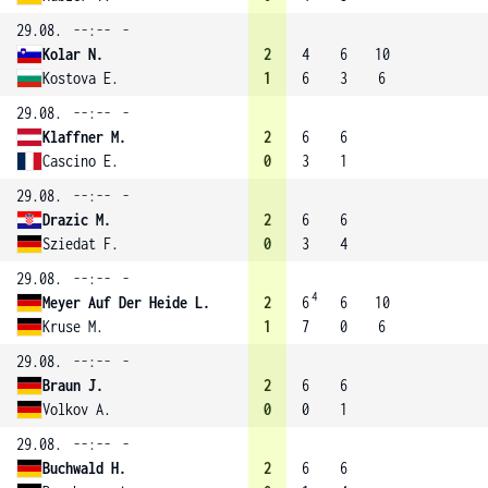
29.08.
--:--
-
Kolar N.
2
4
6
10
Kostova E.
1
6
3
6
29.08.
--:--
-
Klaffner M.
2
6
6
Cascino E.
0
3
1
29.08.
--:--
-
Drazic M.
2
6
6
Sziedat F.
0
3
4
29.08.
--:--
-
4
Meyer Auf Der Heide L.
2
6
6
10
Kruse M.
1
7
0
6
29.08.
--:--
-
Braun J.
2
6
6
Volkov A.
0
0
1
29.08.
--:--
-
Buchwald H.
2
6
6