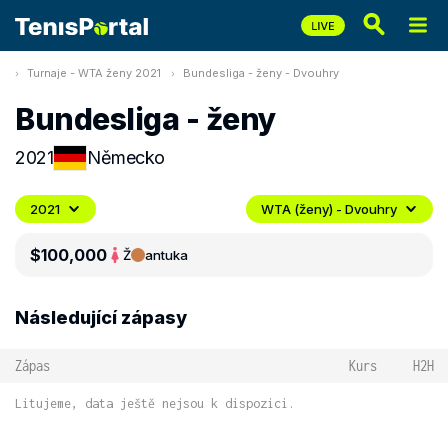
Turnaje - WTA ženy 2021
Bundesliga - ženy - Dvouhry
Bundesliga - ženy
2021
Německo
2021
WTA (ženy) - Dvouhry
$100,000
Ž
antuka
Následující zápasy
Zápas
Kurs
H2H
Litujeme, data ještě nejsou k dispozici.