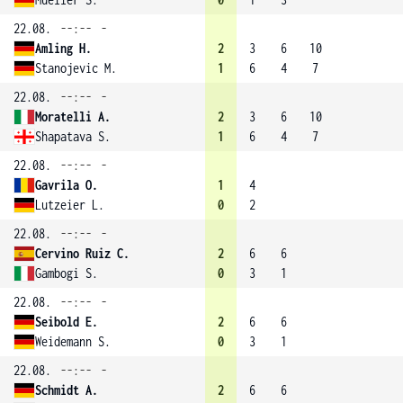
22.08.
--:--
-
Amling H.
2
3
6
10
Stanojevic M.
1
6
4
7
22.08.
--:--
-
Moratelli A.
2
3
6
10
Shapatava S.
1
6
4
7
22.08.
--:--
-
Gavrila O.
1
4
Lutzeier L.
0
2
22.08.
--:--
-
Cervino Ruiz C.
2
6
6
Gambogi S.
0
3
1
22.08.
--:--
-
Seibold E.
2
6
6
Weidemann S.
0
3
1
22.08.
--:--
-
Schmidt A.
2
6
6