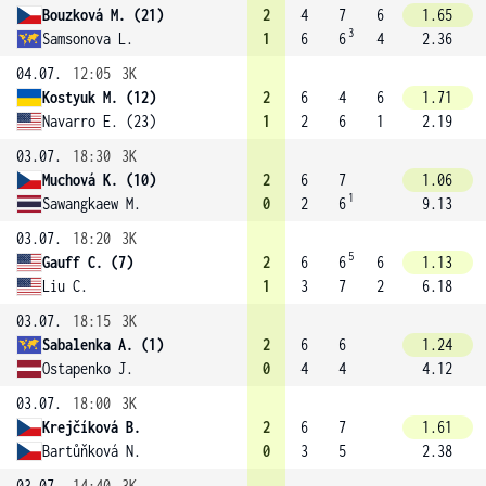
Bouzková M. (21)
2
4
7
6
1.65
3
Samsonova L.
1
6
6
4
2.36
04.07.
12:05
3K
Kostyuk M. (12)
2
6
4
6
1.71
Navarro E. (23)
1
2
6
1
2.19
03.07.
18:30
3K
Muchová K. (10)
2
6
7
1.06
1
Sawangkaew M.
0
2
6
9.13
03.07.
18:20
3K
5
Gauff C. (7)
2
6
6
6
1.13
Liu C.
1
3
7
2
6.18
03.07.
18:15
3K
Sabalenka A. (1)
2
6
6
1.24
Ostapenko J.
0
4
4
4.12
03.07.
18:00
3K
Krejčíková B.
2
6
7
1.61
Bartůňková N.
0
3
5
2.38
03.07.
14:40
3K