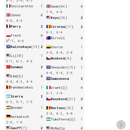
6-3, 2-6, 6-2
Cocciaretto
1
Swan
[WC]
0
1-6, 4-6
Jones
0
Keys
[26]
2
4-6, 4-6
Parry
2
Cirstea
[17]
2
6-3, 6-4
Frech
0
Birrell
0
5
6
-7, 4-6
Kalinskaya
[19]
2
Osorio
1
3-6, 6-4, 2-6
Li
[28]
1
Nosková
[9]
2
5-7, 6-1, 4-6
Sonmez
2
Shnaider
[15]
1
4-6, 6-4, 2-6
Liu
[Q]
2
Samsonova
2
4-6, 6-3, 6-4
Vandewinkel
1
Grant
[Q]
0
5-7, 3-6
Sierra
2
Bouzková
[21]
2
6-3, 5-7, 7-5
Bondar
1
Mertens
[25]
2
2-6, 6-3, 6-0
Korpatsch
0
Timofeeva
[Q]
1
2-6, 1-6
Gauff
[7]
2
McNally
0