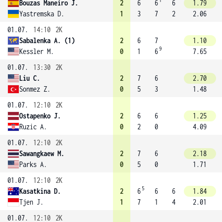
1
Bouzas Maneiro J.
2
6
6
6
1.79
Yastremska D.
1
3
7
2
2.06
01.07.
14:10
2K
Sabalenka A. (1)
2
6
7
1.10
9
Kessler M.
0
1
6
7.65
01.07.
13:30
2K
Liu C.
2
7
6
2.70
Sonmez Z.
0
5
3
1.48
01.07.
12:10
2K
Ostapenko J.
2
6
6
1.25
Ruzic A.
0
2
0
4.09
01.07.
12:10
2K
Sawangkaew M.
2
7
6
2.18
Parks A.
0
5
0
1.71
01.07.
12:10
2K
5
Kasatkina D.
2
6
6
6
1.84
Tjen J.
1
7
1
4
2.01
01.07.
12:10
2K