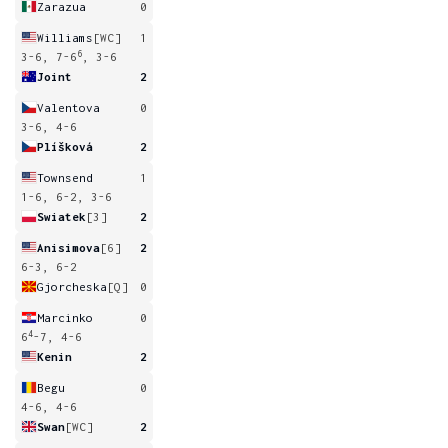
Zarazua
0
Williams
[WC]
1
6
3-6, 7-6
, 3-6
Joint
2
Valentova
0
3-6, 4-6
Plíšková
2
Townsend
1
1-6, 6-2, 3-6
Swiatek
[3]
2
Anisimova
[6]
2
6-3, 6-2
Gjorcheska
[Q]
0
Marcinko
0
4
6
-7, 4-6
Kenin
2
Begu
0
4-6, 4-6
Swan
[WC]
2