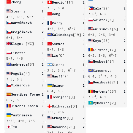
Zheng
0
Bencic
[11]
2
7-5, 6-0
Eala
[29]
2
Stearns
1
9
Wang
0
7-6
, 6-2
4-6, 6-3, 5-7
Swiatek
[3]
0
Bartůňková
2
Parry
1
8
4-6, 6-3, 6
-7
Anisimova
[6]
1
Krejčíková
2
Kalinskaya
[19]
2
6-3, 2-6, 3-6
6-1, 6-4
Keys
[26]
2
Klugman
[WC]
0
Sonmez
0
5-7, 3-6
Cirstea
[17]
1
Linette
0
9
Liu
[Q]
2
6-2, 3-6, 6
-7
5-7, 4-6
Nosková
[9]
2
Andreeva
[5]
2
Sierra
1
7
3-6, 6-3, 6
-7
Samsonova
1
Pegula
[4]
2
3
Gauff
[7]
2
6-4, 6
-7, 4-6
7-5, 6-3
Bouzková
[21]
2
Vidmanova
0
Snigur
2
6-4, 6-3
Mertens
[25]
2
Sorribes Tormo
2
4
Jeanjean
[Q]
0
7-6
, 6-1
6-2, 6-3
Rybakina
[2]
0
Jimenez Kasintseva
0
Bolkvadze
[Q]
0
1-6, 0-6
Yastremska
2
Krueger
[Q]
2
1
7-6
, 4-6, 7-5
Ito
1
Navarro
[23]
2
3-6, 6-4, 6-1