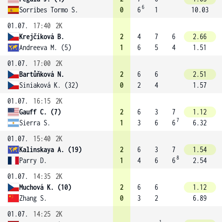
6
Sorribes Tormo S.
0
6
1
10.03
01.07.
17:40
2K
Krejčíková B.
2
4
7
6
2.66
Andreeva M. (5)
1
6
5
4
1.51
01.07.
17:00
2K
Bartůňková N.
2
6
6
2.51
Siniaková K. (32)
0
2
4
1.57
01.07.
16:15
2K
Gauff C. (7)
2
6
3
7
1.12
7
Sierra S.
1
3
6
6
6.32
01.07.
15:40
2K
Kalinskaya A. (19)
2
6
3
7
1.54
8
Parry D.
1
4
6
6
2.54
01.07.
14:35
2K
Muchová K. (10)
2
6
6
1.12
Zhang S.
0
3
2
6.89
01.07.
14:25
2K