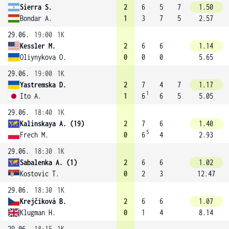
Sierra S.
2
6
5
7
1.50
Bondar A.
1
3
7
5
2.57
29.06.
19:00
1K
Kessler M.
2
6
6
1.14
Oliynykova O.
0
0
0
5.65
29.06.
19:00
1K
Yastremska D.
2
7
4
7
1.17
1
Ito A.
1
6
6
5
5.05
29.06.
18:40
1K
Kalinskaya A. (19)
2
7
6
1.40
5
Frech M.
0
6
4
2.93
29.06.
18:30
1K
Sabalenka A. (1)
2
6
6
1.02
Kostovic T.
0
2
3
12.47
29.06.
18:30
1K
Krejčíková B.
2
6
6
1.07
Klugman H.
0
1
4
8.14
29.06.
18:15
1K