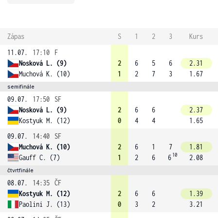
Zápas
S
1
2
3
Kurs
11.07.
17:10
F
Nosková L. (9)
2
6
5
6
2.31
Muchová K. (10)
1
2
7
3
1.67
semifinále
09.07.
17:50
SF
Nosková L. (9)
2
6
6
2.37
Kostyuk M. (12)
0
4
4
1.65
09.07.
14:40
SF
Muchová K. (10)
2
6
1
7
1.81
10
Gauff C. (7)
1
2
6
6
2.08
čtvrtfinále
08.07.
14:35
ČF
Kostyuk M. (12)
2
6
6
1.39
Paolini J. (13)
0
3
2
3.21