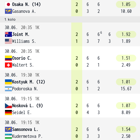
Osaka N. (14)
2
6
6
1.05
Gasanova A.
0
3
2
10.60
1. kolo
30.06.
20:35
1K
6
Joint M.
2
6
6
6
1.92
Williams S.
1
3
7
3
1.89
30.06.
20:35
1K
Osorio C.
2
6
6
1.51
Waltert S.
0
2
1
2.49
30.06.
19:30
1K
Kostyuk M. (12)
2
6
6
1.01
Podoroska N.
0
1
2
15.67
30.06.
19:15
1K
Nosková L. (9)
2
6
6
1.07
Seidel E.
0
4
3
8.09
30.06.
19:15
1K
Samsonova L.
2
6
6
1.54
Kudermetova P.
0
3
3
2.50