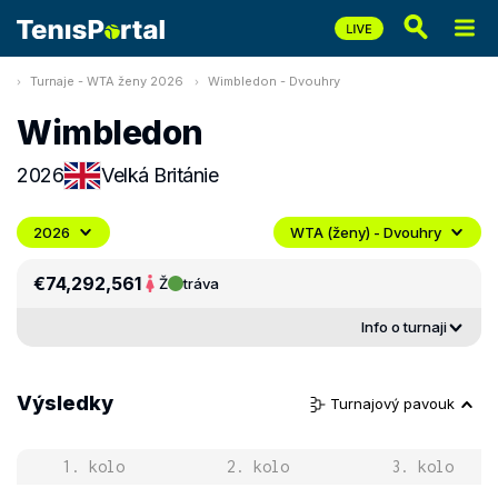
Turnaje - WTA ženy 2026
Wimbledon - Dvouhry
Wimbledon
2026
Velká Británie
2026
WTA (ženy) - Dvouhry
€74,292,561
Ž
tráva
Info o turnaji
Výsledky
Turnajový pavouk
1. kolo
2. kolo
3. kolo