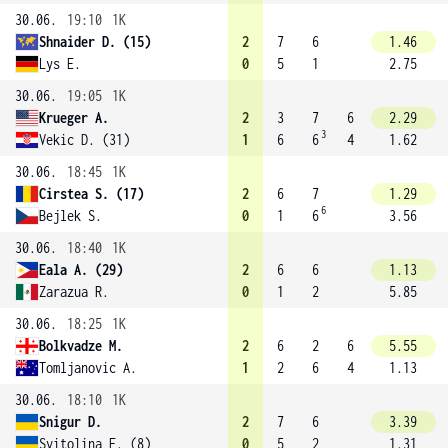
30.06.
19:10
1K
Shnaider D. (15)
2
7
6
1.46
Lys E.
0
5
1
2.75
30.06.
19:05
1K
Krueger A.
2
3
7
6
2.29
3
Vekic D. (31)
1
6
6
4
1.62
30.06.
18:45
1K
Cirstea S. (17)
2
6
7
1.29
6
Bejlek S.
0
1
6
3.56
30.06.
18:40
1K
Eala A. (29)
2
6
6
1.13
Zarazua R.
0
1
2
5.85
30.06.
18:25
1K
Bolkvadze M.
2
6
2
6
5.55
Tomljanovic A.
1
2
6
4
1.13
30.06.
18:10
1K
Snigur D.
2
7
6
3.39
Svitolina E. (8)
0
5
2
1.31