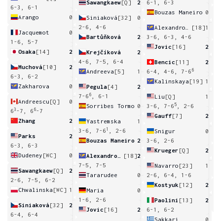
Sawangkaew
[Q]
2
6-1, 6-3
6-3, 6-1
Bouzas Maneiro
0
Arango
0
Siniaková
[32]
0
4
2-6, 4-6
Alexandrova
[18]
1
Jacquemot
0
Bartůňková
2
3-6, 6-3, 4-6
1-6, 5-7
Jovic
[16]
2
Osaka
[14]
2
Krejčíková
2
6
4-6, 7-5, 6-4
Bencic
[11]
2
Muchová
[10]
2
6
Andreeva
[5]
1
6-4, 4-6, 7-6
6-3, 6-2
Kalinskaya
[19]
1
Zakharova
0
Pegula
[4]
2
4
6
7-6
, 6-1
Liu
[Q]
1
Andreescu
[Q]
0
5
Sorribes Tormo
0
3-6, 7-6
, 2-6
3
6
6
-7, 6
-7
Gauff
[7]
2
Zhang
2
Yastremska
1
6
1
3-6, 7-6
, 2-6
Snigur
0
Parks
2
Bouzas Maneiro
2
3-6, 2-6
6-3, 6-3
Krueger
[Q]
2
Dudeney
[WC]
0
Alexandrova
[18]
2
4
7-5, 7-5
Navarro
[23]
1
Sawangkaew
[Q]
2
Tararudee
0
2-6, 6-4, 1-6
2-6, 7-5, 6-2
Kostyuk
[12]
2
Chwalinska
[WC]
1
Maria
0
4
1-6, 2-6
Paolini
[13]
2
Siniaková
[32]
2
Jovic
[16]
2
6-1, 6-2
6-4, 6-4
Sakkari
0