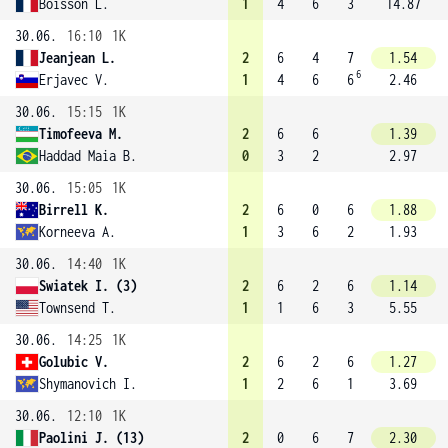
Boisson L.
1
4
6
3
14.87
30.06.
16:10
1K
Jeanjean L.
2
6
4
7
1.54
6
Erjavec V.
1
4
6
6
2.46
30.06.
15:15
1K
Timofeeva M.
2
6
6
1.39
Haddad Maia B.
0
3
2
2.97
30.06.
15:05
1K
Birrell K.
2
6
0
6
1.88
Korneeva A.
1
3
6
2
1.93
30.06.
14:40
1K
Swiatek I. (3)
2
6
2
6
1.14
Townsend T.
1
1
6
3
5.55
30.06.
14:25
1K
Golubic V.
2
6
2
6
1.27
Shymanovich I.
1
2
6
1
3.69
30.06.
12:10
1K
Paolini J. (13)
2
0
6
7
2.30