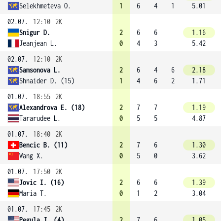
Selekhmeteva O.
1
6
4
1
5.01
02.07.
12:10
2K
Snigur D.
2
6
6
1.16
Jeanjean L.
0
4
3
5.42
02.07.
12:10
2K
Samsonova L.
2
6
4
6
2.18
Shnaider D. (15)
1
4
6
2
1.71
01.07.
18:55
2K
Alexandrova E. (18)
2
7
7
1.19
Tararudee L.
0
5
5
4.87
01.07.
18:40
2K
Bencic B. (11)
2
7
6
1.30
Wang X.
0
5
0
3.62
01.07.
17:50
2K
Jovic I. (16)
2
6
6
1.39
Maria T.
0
1
2
3.04
01.07.
17:45
2K
Pegula J. (4)
2
7
6
1.05