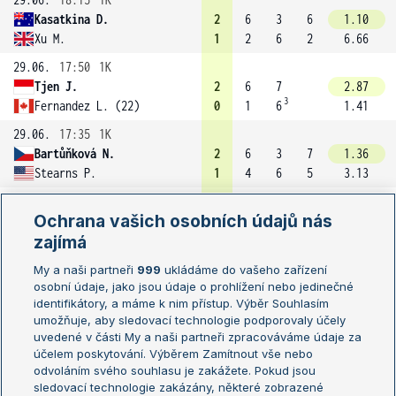
Kasatkina D.
2
6
3
6
1.10
Xu M.
1
2
6
2
6.66
29.06.
17:50
1K
Tjen J.
2
6
7
2.87
3
Fernandez L. (22)
0
1
6
1.41
29.06.
17:35
1K
Bartůňková N.
2
6
3
7
1.36
Stearns P.
1
4
6
5
3.13
29.06.
17:30
1K
Ochrana vašich osobních údajů nás
Tararudee L.
2
7
5
6
2.14
3
zajímá
Tagger L.
1
6
7
4
1.71
29.06.
16:45
1K
My a naši partneři
999
ukládáme do vašeho zařízení
osobní údaje, jako jsou údaje o prohlížení nebo jedinečné
Osaka N. (14)
2
6
7
1.14
identifikátory, a máme k nim přístup. Výběr Souhlasím
Jacquemot E.
0
1
5
5.56
umožňuje, aby sledovací technologie podporovaly účely
29.06.
16:30
1K
uvedené v části My a naši partneři zpracováváme údaje za
účelem poskytování. Výběrem Zamítnout vše nebo
Liu C.
2
4
6
6
1.64
odvoláním svého souhlasu je zakážete. Pokud jsou
Vandewinkel H.
1
6
3
4
2.22
sledovací technologie zakázány, některé zobrazené