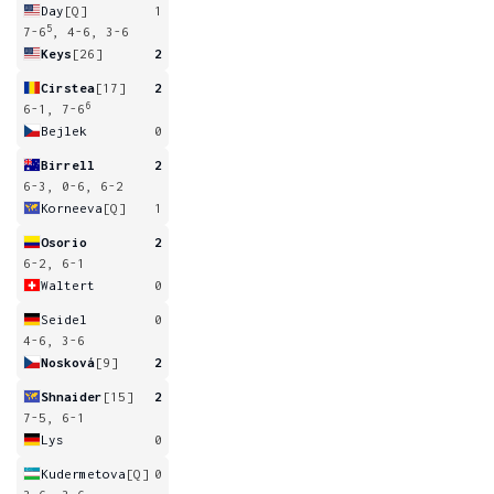
Day
[Q]
1
5
7-6
, 4-6, 3-6
Keys
[26]
2
Cirstea
[17]
2
6
6-1, 7-6
Bejlek
0
Birrell
2
6-3, 0-6, 6-2
Korneeva
[Q]
1
Osorio
2
6-2, 6-1
Waltert
0
Seidel
0
4-6, 3-6
Nosková
[9]
2
Shnaider
[15]
2
7-5, 6-1
Lys
0
Kudermetova
[Q]
0