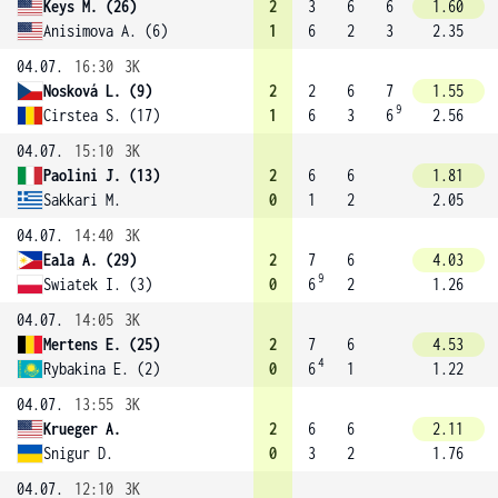
Keys M. (26)
2
3
6
6
1.60
Anisimova A. (6)
1
6
2
3
2.35
04.07.
16:30
3K
Nosková L. (9)
2
2
6
7
1.55
9
Cirstea S. (17)
1
6
3
6
2.56
04.07.
15:10
3K
Paolini J. (13)
2
6
6
1.81
Sakkari M.
0
1
2
2.05
04.07.
14:40
3K
Eala A. (29)
2
7
6
4.03
9
Swiatek I. (3)
0
6
2
1.26
04.07.
14:05
3K
Mertens E. (25)
2
7
6
4.53
4
Rybakina E. (2)
0
6
1
1.22
04.07.
13:55
3K
Krueger A.
2
6
6
2.11
Snigur D.
0
3
2
1.76
04.07.
12:10
3K