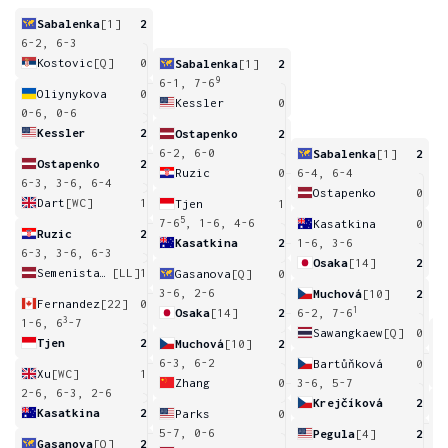
Sabalenka
[1]
2
6-2, 6-3
Kostovic
[Q]
0
Sabalenka
[1]
2
9
6-1, 7-6
Oliynykova
0
Kessler
0
0-6, 0-6
Kessler
2
Ostapenko
2
6-2, 6-0
Sabalenka
[1]
2
Ostapenko
2
Ruzic
0
6-4, 6-4
6-3, 3-6, 6-4
Ostapenko
0
Dart
[WC]
1
Tjen
1
5
7-6
, 1-6, 4-6
Kasatkina
0
Ruzic
2
Kasatkina
2
1-6, 3-6
6-3, 3-6, 6-3
Osaka
[14]
2
Semenistaja
[LL]
1
Gasanova
[Q]
0
3-6, 2-6
Muchová
[10]
2
Fernandez
[22]
0
1
Osaka
[14]
2
6-2, 7-6
3
1-6, 6
-7
Sawangkaew
[Q]
0
Tjen
2
Muchová
[10]
2
2
6-3, 6-2
Bartůňková
0
Xu
[WC]
1
Zhang
0
3-6, 5-7
2-6, 6-3, 2-6
Krejčíková
2
Kasatkina
2
Parks
0
7
5-7, 0-6
Pegula
[4]
2
Gasanova
[Q]
2