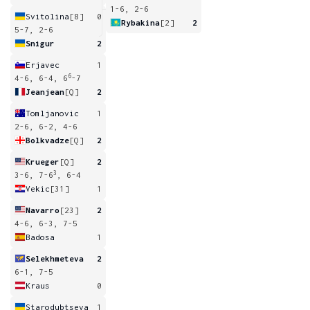
1-6, 2-6
Svitolina
[8]
0
Rybakina
[2]
2
5-7, 2-6
Snigur
2
Erjavec
1
6
4-6, 6-4, 6
-7
Jeanjean
[Q]
2
Tomljanovic
1
2-6, 6-2, 4-6
Bolkvadze
[Q]
2
Krueger
[Q]
2
3
3-6, 7-6
, 6-4
Vekic
[31]
1
Navarro
[23]
2
4-6, 6-3, 7-5
Badosa
1
Selekhmeteva
2
6-1, 7-5
Kraus
0
Starodubtseva
1