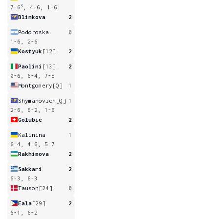
3
7-6
, 4-6, 1-6
Blinkova
2
Podoroska
0
1-6, 2-6
Kostyuk
[12]
2
Paolini
[13]
2
0-6, 6-4, 7-5
Montgomery
[Q]
1
Shymanovich
[Q]
1
2-6, 6-2, 1-6
Golubic
2
Kalinina
1
6-4, 4-6, 5-7
Rakhimova
2
Sakkari
2
6-3, 6-3
Tauson
[24]
0
Eala
[29]
2
6-1, 6-2