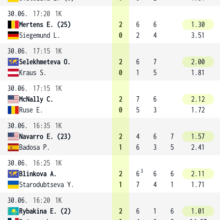
30.06.
17:20
1K
Mertens E. (25)
2
6
6
1.30
Siegemund L.
0
2
4
3.51
30.06.
17:15
1K
Selekhmeteva O.
2
6
7
2.00
Kraus S.
0
1
5
1.81
30.06.
17:15
1K
McNally C.
2
7
6
2.12
Ruse E.
0
5
3
1.72
30.06.
16:35
1K
Navarro E. (23)
2
4
6
7
1.57
Badosa P.
1
6
3
5
2.41
30.06.
16:25
1K
3
Blinkova A.
2
6
6
6
2.11
Starodubtseva Y.
1
7
4
1
1.71
30.06.
16:20
1K
Rybakina E. (2)
2
6
1
6
1.01