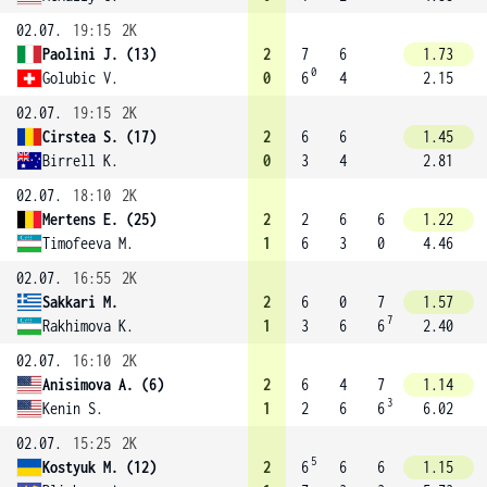
02.07.
19:15
2K
Paolini J. (13)
2
7
6
1.73
0
Golubic V.
0
6
4
2.15
02.07.
19:15
2K
Cirstea S. (17)
2
6
6
1.45
Birrell K.
0
3
4
2.81
02.07.
18:10
2K
Mertens E. (25)
2
2
6
6
1.22
Timofeeva M.
1
6
3
0
4.46
02.07.
16:55
2K
Sakkari M.
2
6
0
7
1.57
7
Rakhimova K.
1
3
6
6
2.40
02.07.
16:10
2K
Anisimova A. (6)
2
6
4
7
1.14
3
Kenin S.
1
2
6
6
6.02
02.07.
15:25
2K
5
Kostyuk M. (12)
2
6
6
6
1.15