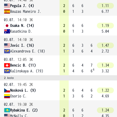
Pegula J. (4)
2
6
6
1.11
Bouzas Maneiro J.
0
1
3
6.77
03.07.
14:10
3K
Osaka N. (14)
2
6
6
1.19
Kasatkina D.
0
1
3
5.04
03.07.
14:10
3K
Jovic I. (16)
2
6
3
6
1.47
Alexandrova E. (18)
1
3
6
4
2.72
03.07.
12:05
3K
Bencic B. (11)
2
6
4
7
1.34
6
Kalinskaya A. (19)
1
4
6
6
3.32
2. kolo
02.07.
19:45
2K
Nosková L. (9)
2
6
4
6
1.22
Osorio C.
1
3
6
2
4.69
02.07.
19:30
2K
Rybakina E. (2)
2
6
6
1.24
McNally C.
0
1
2
4.35