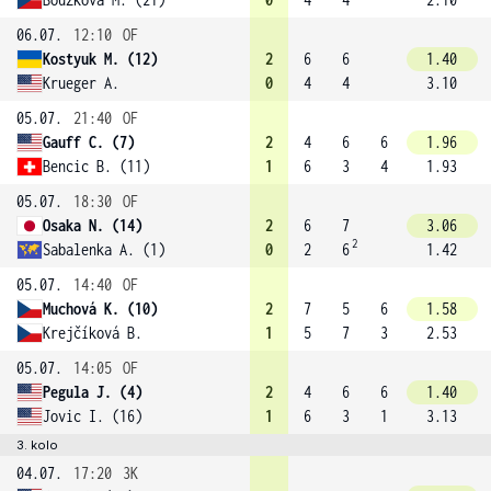
06.07.
12:10
OF
Kostyuk M. (12)
2
6
6
1.40
Krueger A.
0
4
4
3.10
05.07.
21:40
OF
Gauff C. (7)
2
4
6
6
1.96
Bencic B. (11)
1
6
3
4
1.93
05.07.
18:30
OF
Osaka N. (14)
2
6
7
3.06
2
Sabalenka A. (1)
0
2
6
1.42
05.07.
14:40
OF
Muchová K. (10)
2
7
5
6
1.58
Krejčíková B.
1
5
7
3
2.53
05.07.
14:05
OF
Pegula J. (4)
2
4
6
6
1.40
Jovic I. (16)
1
6
3
1
3.13
3. kolo
04.07.
17:20
3K