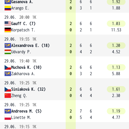
Gasanova A.
2
6
6
1.92
Arango E.
0
3
1
1.88
29.06.
20:00
1K
Gauff C. (7)
2
6
6
1.03
Korpatsch T.
0
2
1
11.53
29.06.
19:55
1K
Alexandrova E. (18)
2
6
6
1.20
Udvardy P.
0
4
2
4.52
29.06.
19:40
1K
Muchová K. (10)
2
6
6
1.13
Zakharova A.
0
3
2
5.88
29.06.
19:25
1K
Siniaková K. (32)
2
6
6
1.61
Zheng Q.
0
4
4
2.30
29.06.
19:25
1K
Andreeva M. (5)
2
7
6
1.19
Linette M.
0
5
4
4.77
29.06.
19:15
1K