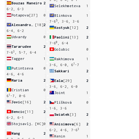
Bouzas Maneiro
2
Selekhmeteva
1
6-2, 6-3
Potapova
[27]
0
Blinkova
1
5
7-6
, 3-6, 3-6
Alexandrova
[18]
2
Kostyuk
[12]
2
6-4, 6-2
Udvardy
0
Paolini
[13]
2
0
7-6
, 6-4
Tararudee
2
Golubic
0
3
7-6
, 5-7, 6-4
Tagger
1
Rakhimova
1
7
3-6, 6-0, 6
-7
Putintseva
0
Sakkari
2
4-6, 4-6
Maria
2
Eala
[29]
2
3-6, 6-2, 6-0
Cristian
0
Joint
1
1
6
-7, 0-6
Jovic
[16]
2
Plíšková
0
1-6, 3-6
Bencic
[11]
2
Swiatek
[3]
2
6-2, 6-1
Stojsavljevic
[WC]
0
Anisimova
[6]
2
3
6-2, 4-6, 7-6
Wang
2
Kenin
1