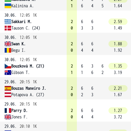
Kalinina A.
1
6
4
5
1.64
30.06.
12:05
1K
Sakkari M.
2
6
6
2.59
Tauson C. (24)
0
3
3
1.49
30.06.
12:05
1K
Swan K.
2
6
6
1.88
Begu I.
0
4
4
1.92
30.06.
12:05
1K
Bouzková M. (21)
2
6
3
6
1.35
Gibson T.
1
1
6
2
3.19
29.06.
20:15
1K
Bouzas Maneiro J.
2
6
6
2.21
Potapova A. (27)
0
2
3
1.67
29.06.
20:15
1K
Parry D.
2
6
6
1.27
Jones F.
0
4
4
3.72
29.06.
20:10
1K