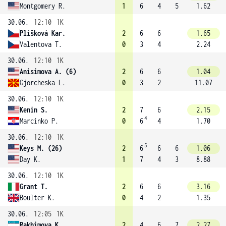
Montgomery R.
1
6
4
5
1.62
30.06.
12:10
1K
Plíšková Kar.
2
6
6
1.65
Valentova T.
0
3
4
2.24
30.06.
12:10
1K
Anisimova A. (6)
2
6
6
1.04
Gjorcheska L.
0
3
2
11.07
30.06.
12:10
1K
Kenin S.
2
7
6
2.15
4
Marcinko P.
0
6
4
1.70
30.06.
12:10
1K
5
Keys M. (26)
2
6
6
6
1.06
Day K.
1
7
4
3
8.88
30.06.
12:10
1K
Grant T.
2
6
6
3.16
Boulter K.
0
4
2
1.35
30.06.
12:05
1K
Rakhimova K.
2
4
6
7
2.27