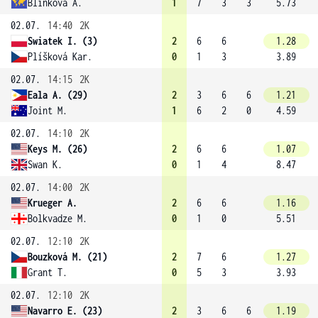
Blinkova A.
1
7
3
3
5.73
02.07.
14:40
2K
Swiatek I. (3)
2
6
6
1.28
Plíšková Kar.
0
1
3
3.89
02.07.
14:15
2K
Eala A. (29)
2
3
6
6
1.21
Joint M.
1
6
2
0
4.59
02.07.
14:10
2K
Keys M. (26)
2
6
6
1.07
Swan K.
0
1
4
8.47
02.07.
14:00
2K
Krueger A.
2
6
6
1.16
Bolkvadze M.
0
1
0
5.51
02.07.
12:10
2K
Bouzková M. (21)
2
7
6
1.27
Grant T.
0
5
3
3.93
02.07.
12:10
2K
Navarro E. (23)
2
3
6
6
1.19