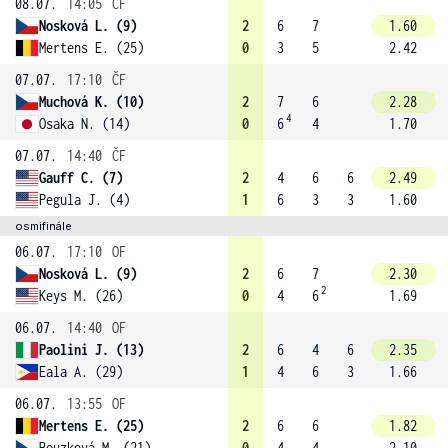
08.07.
14:05
ČF
Nosková L. (9)
2
6
7
1.60
Mertens E. (25)
0
3
5
2.42
07.07.
17:10
ČF
Muchová K. (10)
2
7
6
2.28
4
Osaka N. (14)
0
6
4
1.70
07.07.
14:40
ČF
Gauff C. (7)
2
4
6
6
2.49
Pegula J. (4)
1
6
3
3
1.60
osmifinále
06.07.
17:10
OF
Nosková L. (9)
2
6
7
2.30
2
Keys M. (26)
0
4
6
1.69
06.07.
14:40
OF
Paolini J. (13)
2
6
4
6
2.35
Eala A. (29)
1
4
6
3
1.66
06.07.
13:55
OF
Mertens E. (25)
2
6
6
1.82
Bouzková M. (21)
0
4
4
2.10