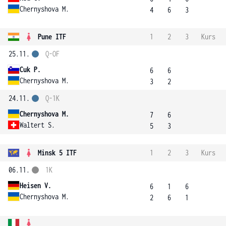
Chernyshova M.
4
6
3
Pune ITF
1
2
3
Kurs
25.11.
Q-OF
Cuk P.
6
6
Chernyshova M.
3
2
24.11.
Q-1K
Chernyshova M.
7
6
Waltert S.
5
3
Minsk 5 ITF
1
2
3
Kurs
06.11.
1K
Heisen V.
6
1
6
Chernyshova M.
2
6
1