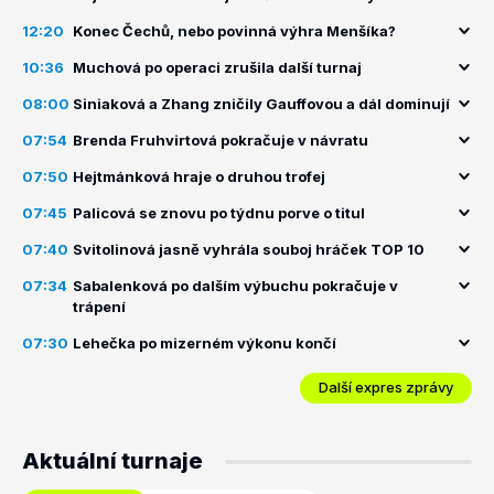
12:20
Konec Čechů, nebo povinná výhra Menšíka?
10:36
Muchová po operaci zrušila další turnaj
08:00
Siniaková a Zhang zničily Gauffovou a dál dominují
07:54
Brenda Fruhvirtová pokračuje v návratu
07:50
Hejtmánková hraje o druhou trofej
07:45
Palicová se znovu po týdnu porve o titul
07:40
Svitolinová jasně vyhrála souboj hráček TOP 10
07:34
Sabalenková po dalším výbuchu pokračuje v
trápení
07:30
Lehečka po mizerném výkonu končí
Další expres zprávy
Aktuální turnaje