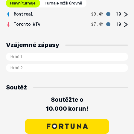
Hlavní turnaje
Turnaje nižší úrovně
Montreal
$9.4M
10
Toronto WTA
$7.4M
10
Vzájemné zápasy
Soutěž
Soutěžte o
10.000 korun!