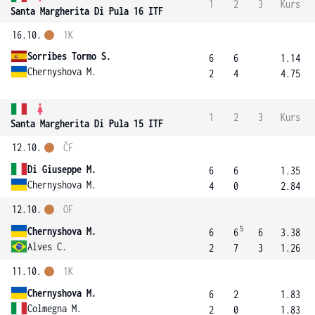
1
2
3
Kurs
Santa Margherita Di Pula 16 ITF
16.10.
1K
Sorribes Tormo S.
6
6
1.14
Chernyshova M.
2
4
4.75
1
2
3
Kurs
Santa Margherita Di Pula 15 ITF
12.10.
ČF
Di Giuseppe M.
6
6
1.35
Chernyshova M.
4
0
2.84
12.10.
OF
5
Chernyshova M.
6
6
6
3.38
Alves C.
2
7
3
1.26
11.10.
1K
Chernyshova M.
6
2
1.83
Colmegna M.
2
0
1.83