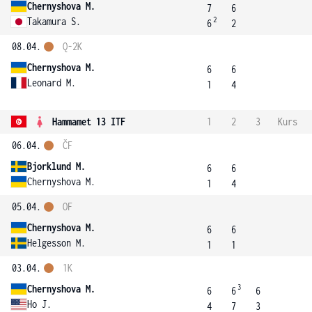
Chernyshova M.
7
6
2
Takamura S.
6
2
08.04.
Q-2K
Chernyshova M.
6
6
Leonard M.
1
4
Hammamet 13 ITF
1
2
3
Kurs
06.04.
ČF
Bjorklund M.
6
6
Chernyshova M.
1
4
05.04.
OF
Chernyshova M.
6
6
Helgesson M.
1
1
03.04.
1K
3
Chernyshova M.
6
6
6
Ho J.
4
7
3