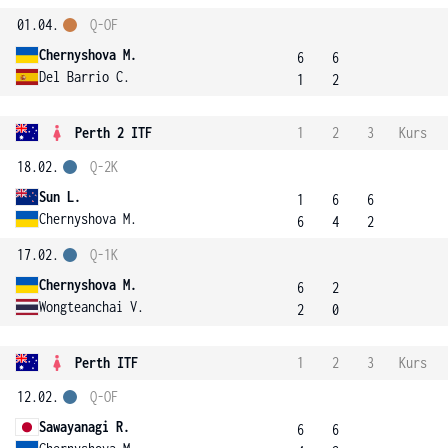
01.04.
Q-OF
Chernyshova M.
6
6
Del Barrio C.
1
2
Perth 2 ITF
1
2
3
Kurs
18.02.
Q-2K
Sun L.
1
6
6
Chernyshova M.
6
4
2
17.02.
Q-1K
Chernyshova M.
6
2
Wongteanchai V.
2
0
Perth ITF
1
2
3
Kurs
12.02.
Q-OF
Sawayanagi R.
6
6