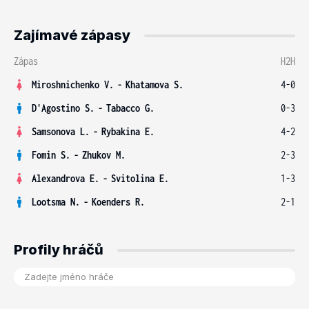
Zajímavé zápasy
Zápas
H2H
Miroshnichenko V.
-
Khatamova S.
4-0
D'Agostino S.
-
Tabacco G.
0-3
Samsonova L.
-
Rybakina E.
4-2
Fomin S.
-
Zhukov M.
2-3
Alexandrova E.
-
Svitolina E.
1-3
Lootsma N.
-
Koenders R.
2-1
Profily hráčů