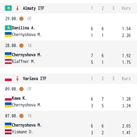
Almaty ITF
1
2
3
Kurs
29.08.
OF
Danilina A.
6
6
1.54
Chernyshova M.
1
1
2.26
28.08.
1K
Chernyshova M.
7
6
1.92
Klaffner M.
5
1
1.75
Varšava ITF
1
2
3
Kurs
09.08.
OF
Kawa K.
6
7
1.28
Chernyshova M.
3
5
3.24
07.08.
1K
Chernyshova M.
6
6
2.65
Vismane D.
3
2
1.41