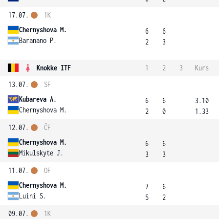
17.07.
1K
Chernyshova M.
6
6
Baranano P.
2
3
Knokke ITF
1
2
3
Kurs
13.07.
SF
Kubareva A.
6
6
3.10
Chernyshova M.
2
0
1.33
12.07.
ČF
Chernyshova M.
6
6
Mikulskyte J.
3
3
11.07.
OF
Chernyshova M.
7
6
Luini S.
5
2
09.07.
1K