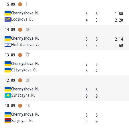
15.09.
F
Chernyshova M.
6
6
1.60
Lodikova D.
4
3
2.20
14.09.
SF
Chernyshova M.
6
6
2.14
Ekshibarova V.
3
3
1.60
13.09.
ČF
Chernyshova M.
7
6
Oliynykova O.
5
2
12.09.
OF
Chernyshova M.
6
6
Sinitsyna M.
0
0
10.09.
1K
Chernyshova M.
6
6
Sargsyan N.
2
0