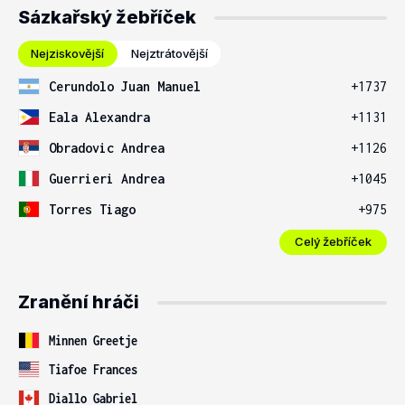
Sázkařský žebříček
Nejziskovější
Nejztrátovější
Cerundolo Juan Manuel
+1737
Eala Alexandra
+1131
Obradovic Andrea
+1126
Guerrieri Andrea
+1045
Torres Tiago
+975
Celý žebříček
Zranění hráči
Minnen Greetje
Tiafoe Frances
Diallo Gabriel