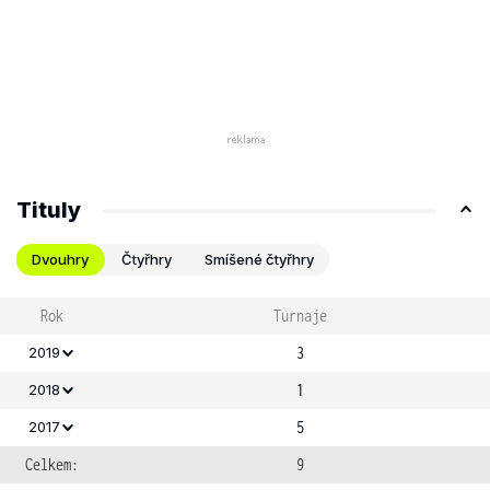
Tituly
Dvouhry
Čtyřhry
Smíšené čtyřhry
Rok
Turnaje
3
2019
1
2018
5
2017
Celkem:
9