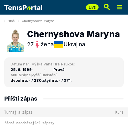
Hráči
Chernyshova Maryna
Chernyshova Maryna
27
žena
Ukrajina
Datum nar.:
Výška:
Váha:
Hraje rukou:
25. 6. 1999
-
-
Pravá
Aktuální/nejvyšší umístění:
dvouhra: - / 280.
čtyřhra: - / 371.
Příští zápas
Turnaj a zápas
Kurs
Žádné nadcházející zápasy.