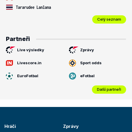
Tararudee Lanlana
Celý seznam
Partneři
Live výsledky
Zprávy
Livescore.in
Sport odds
EuroFotbal
eFotbal
Další partneři
Hráči
Zprávy