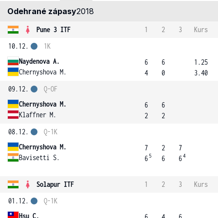
Odehrané zápasy
2018
Pune 3 ITF
1
2
3
Kurs
10.12.
1K
Naydenova A.
6
6
1.25
Chernyshova M.
4
0
3.40
09.12.
Q-OF
Chernyshova M.
6
6
Klaffner M.
2
2
08.12.
Q-1K
Chernyshova M.
7
2
7
5
4
Bavisetti S.
6
6
6
Solapur ITF
1
2
3
Kurs
01.12.
Q-1K
Hsu C.
6
4
6