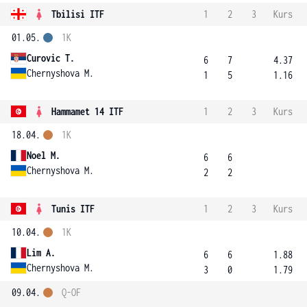
Tbilisi ITF
1
2
3
Kurs
01.05.
1K
Curovic T.
6
7
4.37
Chernyshova M.
1
5
1.16
Hammamet 14 ITF
1
2
3
Kurs
18.04.
1K
Noel M.
6
6
Chernyshova M.
2
2
Tunis ITF
1
2
3
Kurs
10.04.
1K
Lim A.
6
6
1.88
Chernyshova M.
3
0
1.79
09.04.
Q-OF