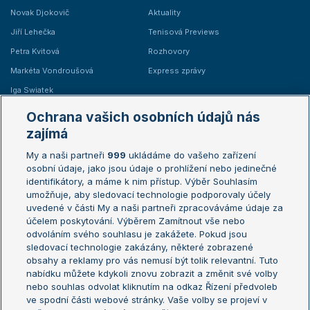
Novak Djokovič
Aktuality
Jiří Lehečka
Tenisová Previews
Petra Kvitová
Rozhovory
Markéta Vondroušová
Express zprávy
Iga Swiatek
Marie Bouzková
Ochrana vašich osobních údajů nás
Žebříčky
Kalendář turnajů
zajímá
My a naši partneři
999
ukládáme do vašeho zařízení
Žebříček ATP (muži)
Australian Open
osobní údaje, jako jsou údaje o prohlížení nebo jedinečné
Žebříček WTA (ženy)
French Open
identifikátory, a máme k nim přístup. Výběr Souhlasím
umožňuje, aby sledovací technologie podporovaly účely
Sázkařský žebříček
Wimbledon
uvedené v části My a naši partneři zpracováváme údaje za
US Open
účelem poskytování. Výběrem Zamítnout vše nebo
odvoláním svého souhlasu je zakážete. Pokud jsou
Turnaj mistrů
sledovací technologie zakázány, některé zobrazené
Turnaj mistryň
obsahy a reklamy pro vás nemusí být tolik relevantní. Tuto
Aktualní trendy
nabídku můžete kdykoli znovu zobrazit a změnit své volby
nebo souhlas odvolat kliknutím na odkaz Řízení předvoleb
ve spodní části webové stránky. Vaše volby se projeví v
Fotbalové přestupy