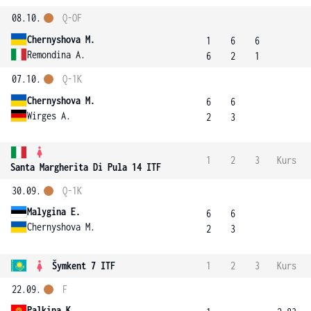
08.10.
Q-OF
Chernyshova M.
1
6
6
Remondina A.
6
2
1
07.10.
Q-1K
Chernyshova M.
6
6
Wirges A.
2
3
1
2
3
Kurs
Santa Margherita Di Pula 14 ITF
30.09.
Q-1K
Malygina E.
6
6
Chernyshova M.
2
3
Šymkent 7 ITF
1
2
3
Kurs
22.09.
F
Palkina K.