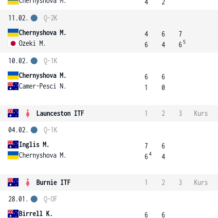
Chernyshova M.
4
2
11.02.
Q-2K
Chernyshova M.
4
6
7
5
Ozeki M.
6
4
6
10.02.
Q-1K
Chernyshova M.
6
6
Camer-Pesci N.
1
0
Launceston ITF
1
2
3
Kurs
04.02.
Q-1K
Inglis M.
7
6
4
Chernyshova M.
6
4
Burnie ITF
1
2
3
Kurs
28.01.
Q-OF
Birrell K.
6
6