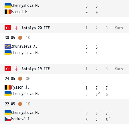
Chernyshova M.
6
6
Maquet M.
0
0
Antalya 20 ITF
1
2
3
Kurs
30.05.
1K
Zhuravleva A.
6
6
Chernyshova M.
4
4
Antalya 19 ITF
1
2
3
Kurs
24.05.
OF
Pysson J.
1
7
7
2
Chernyshova M.
6
6
5
22.05.
1K
Chernyshova M.
2
6
7
7
Marková J.
6
2
6