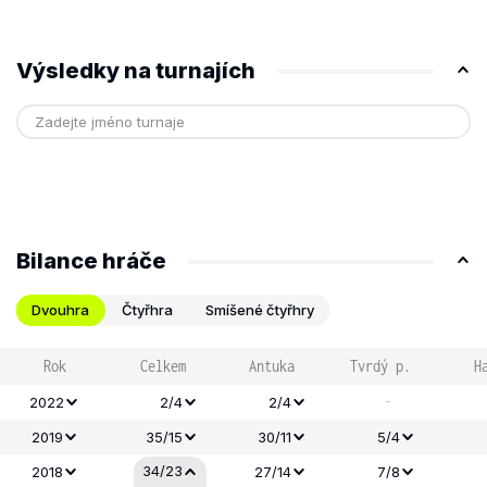
Výsledky na turnajích
Bilance hráče
Dvouhra
Čtyřhra
Smíšené čtyřhry
Rok
Celkem
Antuka
Tvrdý p.
H
-
2022
2/4
2/4
2019
35/15
30/11
5/4
34/23
2018
27/14
7/8