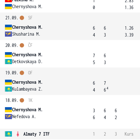
1
2.83
Chernyshova M.
0
1.36
21.09.
SF
Chernyshova M.
6
6
1.26
Shusharina M.
4
3
3.39
20.09.
ČF
Chernyshova M.
7
6
Detkovskaya D.
5
3
19.09.
OF
Chernyshova M.
6
7
4
Kulambayeva Z.
4
6
18.09.
1K
Chernyshova M.
3
6
6
Nefedova A.
6
4
2
Almaty 7 ITF
1
2
3
Kurs