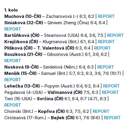
1. kolo
Muchová (10-ČR)
– Zacharovová (-) 6:3, 6:2 |
REPORT
Siniaková (32-ČR)
– Qinwen Zheng (Čína) 6:4, 6:4 |
REPORT
Bartůňková (ČR)
– Stearnsová (USA) 6:4, 3:6, 7:5 |
REPORT
Krejčíková (ČR)
– Klugmanová (Brit.) 6:1, 6:4 |
REPORT
Plíšková (ČR)
–
T. Valentová (ČR)
6:3, 6:4 |
REPORT
Bouzková (21-ČR)
– Gibsonová (Austr.) 6:1, 3:6, 6:2 |
REPORT
Nosková (9-ČR)
– Seidelová (Něm.) 6:4, 6:3 |
REPORT
Menšík (15-ČR)
– Samuel (Brit.) 5:7, 6:3, 6:3, 3:6, 7:6 (10:7) |
REPORT
Lehečka (13-ČR)
– Popyrin (Austr.) 6:4, 6:2, 6:4 |
REPORT
Pegulaová (4-USA) –
Viďmanová (ČR)
7:5, 6:3 |
REPORT
Tien (16-USA) –
Svrčina (ČR)
6:1, 6:4, 6:7 (4:7), 6:3 |
REPORT
Choinski (Brit.) –
Kopřiva (ČR)
6:3, 7:5, 6:2 |
REPORT
Cirsteaová (17-Rum.) –
Bejlek (ČR)
6:1, 7:6 (8:6) |
REPORT