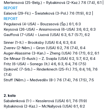
Mertensová (25-Belg.) – Rybakinová (2-Kaz.) 7:6 (7:4), 6:1 |
REPORT
Ealaová (29-Fil.) – Šwiateková (3-Pol.) 7:6 (11:9), 6:2 |
REPORT
Pegulaová (4-USA) – Bouzasová (Šp.) 6:1, 6:3
Keysová (26-USA) – Anisimovová (6-USA) 3:6, 6:2, 6:3
Gauffová (7-USA) – Liuová (USA) 6:3, 6.7 (5:7), 6:2
Sinner (1-It.) – Brooksby (USA) 6:4, 6:3, 6:4
Zverev (2-Něm.) – Giron (USA) 6:2, 7:6 (7:4), 6:4
Auger-Aliassime (3-Kan.) – Zheng (USA) 7:6 (7:1), 6:2, 6:1
De Minaur (5-Austr.) – Z. Svajda (USA) 6:2, 5:7, 6:2, 6:4
Fritz (6-USA) – Sonego (It.) 4:6, 6:3, 6:4, 7:6 (7:5)
Djokovič (7-Srb.) – Rinderknech (25-Fr.) 7:5, 6:4, 1:6, 7:6
(7:4)
Struff (Něm.) – Medveděv (8-) 7:6 (7:4), 7:6 (7:5), 7:5
2. kolo
Sabalenková (1-) – Kesslerová (USA) 6:1, 7:6 (11:9)
Rybakinová (2-Kaz.) – McNallyová (USA) 6:1, 6:2