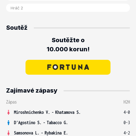
Soutěž
Soutěžte o
10.000 korun!
Zajímavé zápasy
Zápas
H2H
Miroshnichenko V.
-
Khatamova S.
4-0
D'Agostino S.
-
Tabacco G.
0-3
Samsonova L.
-
Rybakina E.
4-2