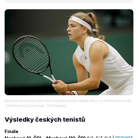
Karolína Muchová patří mezi největší české naděje letos ve Wimbledonu (© -
/ Shutterstock Editorial / Profimedia)
Výsledky českých tenistů
Finále