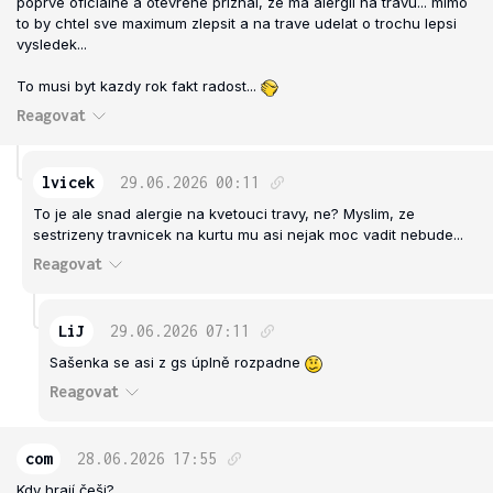
poprve oficialne a otevrene priznal, ze ma alergii na travu... mimo
to by chtel sve maximum zlepsit a na trave udelat o trochu lepsi
vysledek...
To musi byt kazdy rok fakt radost...
Reagovat
lvicek
29.06.2026
00:11
To je ale snad alergie na kvetouci travy, ne? Myslim, ze
sestrizeny travnicek na kurtu mu asi nejak moc vadit nebude...
Reagovat
LiJ
29.06.2026
07:11
Sašenka se asi z gs úplně rozpadne
Reagovat
com
28.06.2026
17:55
Kdy hrají češi?