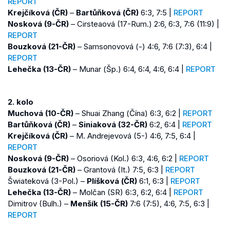
REPORT
Krejčíková (ČR)
–
Bartůňková (ČR)
6:3, 7:5 |
REPORT
Nosková (9-ČR)
– Cirsteaová (17-Rum.) 2:6, 6:3, 7:6 (11:9) |
REPORT
Bouzková (21-ČR)
– Samsonovová (-) 4:6, 7:6 (7:3), 6:4 |
REPORT
Lehečka (13-ČR)
– Munar (Šp.) 6:4, 6:4, 4:6, 6:4 |
REPORT
2. kolo
Muchová (10-ČR)
– Shuai Zhang (Čína) 6:3, 6:2 |
REPORT
Bartůňková (ČR)
–
Siniaková (32-ČR)
6:2, 6:4 |
REPORT
Krejčíková (ČR)
– M. Andrejevová (5-) 4:6, 7:5, 6:4 |
REPORT
Nosková (9-ČR)
– Osoriová (Kol.) 6:3, 4:6, 6:2 |
REPORT
Bouzková (21-ČR)
– Grantová (It.) 7:5, 6:3 |
REPORT
Šwiateková (3-Pol.) –
Plíšková (ČR)
6:1, 6:3 |
REPORT
Lehečka (13-ČR)
– Molčan (SR) 6:3, 6:2, 6:4 |
REPORT
Dimitrov (Bulh.) –
Menšík (15-ČR)
7:6 (7:5), 4:6, 7:5, 6:3 |
REPORT