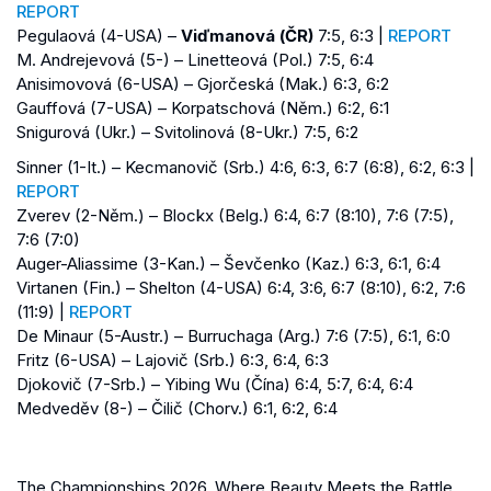
REPORT
Pegulaová (4-USA) –
Viďmanová (ČR)
7:5, 6:3 |
REPORT
M. Andrejevová (5-) – Linetteová (Pol.) 7:5, 6:4
Anisimovová (6-USA) – Gjorčeská (Mak.) 6:3, 6:2
Gauffová (7-USA) – Korpatschová (Něm.) 6:2, 6:1
Snigurová (Ukr.) – Svitolinová (8-Ukr.) 7:5, 6:2
Sinner (1-It.) – Kecmanovič (Srb.) 4:6, 6:3, 6:7 (6:8), 6:2, 6:3 |
REPORT
Zverev (2-Něm.) – Blockx (Belg.) 6:4, 6:7 (8:10), 7:6 (7:5),
7:6 (7:0)
Auger-Aliassime (3-Kan.) – Ševčenko (Kaz.) 6:3, 6:1, 6:4
Virtanen (Fin.) – Shelton (4-USA) 6:4, 3:6, 6:7 (8:10), 6:2, 7:6
(11:9) |
REPORT
De Minaur (5-Austr.) – Burruchaga (Arg.) 7:6 (7:5), 6:1, 6:0
Fritz (6-USA) – Lajovič (Srb.) 6:3, 6:4, 6:3
Djokovič (7-Srb.) – Yibing Wu (Čína) 6:4, 5:7, 6:4, 6:4
Medveděv (8-) – Čilič (Chorv.) 6:1, 6:2, 6:4
The Championships 2026. Where Beauty Meets the Battle.