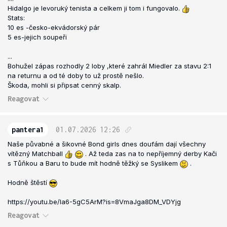
Hidalgo je levoruký tenista a celkem ji tom i fungovalo.
Stats:
10 es -česko-ekvádorský pár
5 es-jejich soupeři
...
Bohužel zápas rozhodly 2 loby ,které zahrál Miedler za stavu 2:1
na returnu a od té doby to už prostě nešlo.
Škoda, mohli si připsat cenný skalp.
Reagovat
pantera1
01.07.2026
12:26
Naše půvabné a šikovné Bond girls dnes doufám dají všechny
vítězný Matchball
. Až teda zas na to nepříjemný derby Kači
s Tůňkou a Baru to bude mít hodně těžký se Syslikem
.
Hodně štěstí
https://youtu.be/Ia6-5gC5ArM?is=8VmaJga8DM_VDYjg
Reagovat