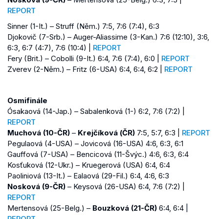
REPORT
Sinner (1-It.) – Struff (Něm.) 7:5, 7:6 (7:4), 6:3
Djokovič (7-Srb.) – Auger-Aliassime (3-Kan.) 7:6 (12:10), 3:6,
6:3, 6:7 (4:7), 7:6 (10:4) |
REPORT
Fery (Brit.) – Cobolli (9-It.) 6:4, 7:6 (7:4), 6:0 |
REPORT
Zverev (2-Něm.) – Fritz (6-USA) 6:4, 6:4, 6:2 |
REPORT
Osmifinále
Ósakaová (14-Jap.) – Sabalenková (1-) 6:2, 7:6 (7:2) |
REPORT
Muchová (10-ČR)
–
Krejčíková (ČR)
7:5, 5:7, 6:3 |
REPORT
Pegulaová (4-USA) – Jovicová (16-USA) 4:6, 6:3, 6:1
Gauffová (7-USA) – Bencicová (11-Švýc.) 4:6, 6:3, 6:4
Kosťuková (12-Ukr.) – Kruegerová (USA) 6:4, 6:4
Paoliniová (13-It.) – Ealaová (29-Fil.) 6:4, 4:6, 6:3
Nosková (9-ČR)
– Keysová (26-USA) 6:4, 7:6 (7:2) |
REPORT
Mertensová (25-Belg.) –
Bouzková (21-ČR)
6:4, 6:4 |
REPORT