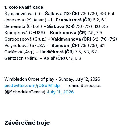
1. kolo kvalifikace
Šymanovičová (-) –
Šalková (13-ČR)
7:6 (7:5), 3:6, 6:4
Jonesová (29-Austr.) –
L. Fruhvirtová (ČR)
6:2, 6:1
Semenistá (6-Lot.) –
Sisková (ČR)
7:6 (7:2), 1:6, 7:5
Kruegerová (2-USA) –
Knutsonová (ČR)
7:5, 7:5
Gorgodzeová (Gruz.) –
Valdmannová (ČR)
6:2, 7:6 (7:2)
Volynetsová (5-USA) –
Samson (ČR)
7:6 (7:5), 6:1
Carléová (Arg.) –
Havlíčková (ČR)
7:5, 5:7, 6:4
Gentzsch (Něm.) –
Kolář (ČR)
6:3, 6:3
Wimbledon Order of play - Sunday, July 12, 2026
pic.twitter.com/jOSxf61iJp
— Tennis Schedules
(@SchedulesTennis)
July 11, 2026
Závěrečné boje