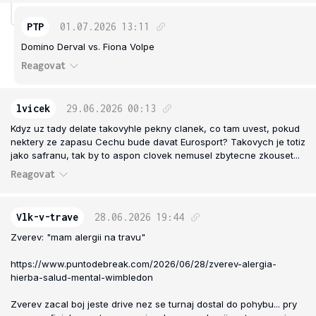
PTP
01.07.2026
13:11
Domino Derval vs. Fiona Volpe
Reagovat
lvicek
29.06.2026
00:13
Kdyz uz tady delate takovyhle pekny clanek, co tam uvest, pokud
nektery ze zapasu Cechu bude davat Eurosport? Takovych je totiz
jako safranu, tak by to aspon clovek nemusel zbytecne zkouset...
Reagovat
Vlk-v-trave
28.06.2026
19:44
Zverev: "mam alergii na travu"
https://www.puntodebreak.com/2026/06/28/zverev-alergia-
hierba-salud-mental-wimbledon
Zverev zacal boj jeste drive nez se turnaj dostal do pohybu... pry