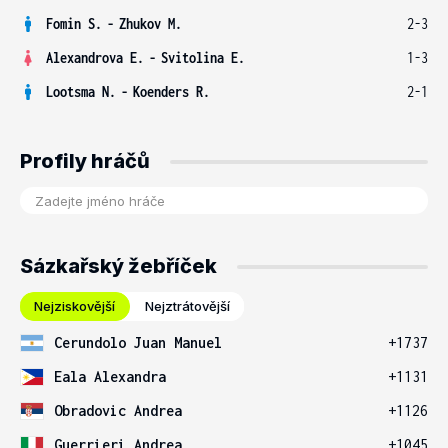
Fomin S.
-
Zhukov M.
2-3
Alexandrova E.
-
Svitolina E.
1-3
Lootsma N.
-
Koenders R.
2-1
Profily hráčů
Sázkařský žebříček
Nejziskovější
Nejztrátovější
Cerundolo Juan Manuel
+1737
Eala Alexandra
+1131
Obradovic Andrea
+1126
Guerrieri Andrea
+1045