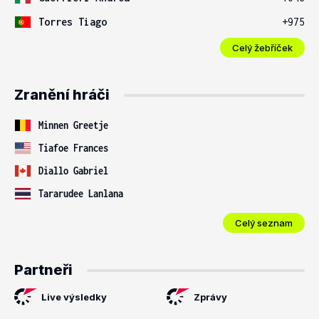
Torres Tiago
+975
Celý žebříček
Zranění hráči
Minnen Greetje
Tiafoe Frances
Diallo Gabriel
Tararudee Lanlana
Celý seznam
Partneři
Live výsledky
Zprávy