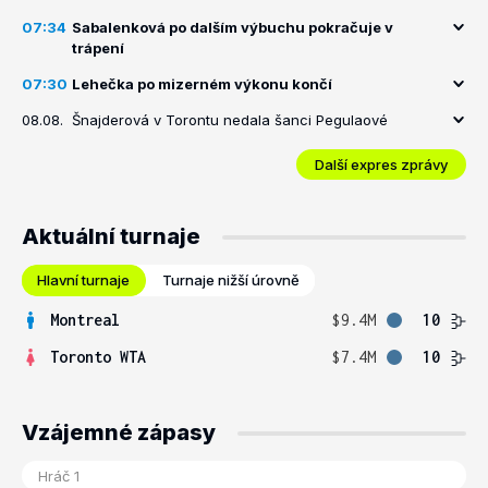
07:34
Sabalenková po dalším výbuchu pokračuje v
trápení
07:30
Lehečka po mizerném výkonu končí
08.08.
Šnajderová v Torontu nedala šanci Pegulaové
Další expres zprávy
Aktuální turnaje
Hlavní turnaje
Turnaje nižší úrovně
Montreal
$9.4M
10
Toronto WTA
$7.4M
10
Vzájemné zápasy