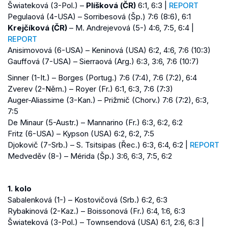
Šwiateková (3-Pol.) –
Plíšková (ČR)
6:1, 6:3 |
REPORT
Pegulaová (4-USA) – Sorribesová (Šp.) 7:6 (8:6), 6:1
Krejčíková (ČR)
– M. Andrejevová (5-) 4:6, 7:5, 6:4 |
REPORT
Anisimovová (6-USA) – Keninová (USA) 6:2, 4:6, 7:6 (10:3)
Gauffová (7-USA) – Sierraová (Arg.) 6:3, 3:6, 7:6 (10:7)
Sinner (1-It.) – Borges (Portug.) 7:6 (7:4), 7:6 (7:2), 6:4
Zverev (2-Něm.) – Royer (Fr.) 6:1, 6:3, 7:6 (7:3)
Auger-Aliassime (3-Kan.) – Prižmič (Chorv.) 7:6 (7:2), 6:3,
7:5
De Minaur (5-Austr.) – Mannarino (Fr.) 6:3, 6:2, 6:2
Fritz (6-USA) – Kypson (USA) 6:2, 6:2, 7:5
Djokovič (7-Srb.) – S. Tsitsipas (Řec.) 6:3, 6:4, 6:2 |
REPORT
Medveděv (8-) – Mérida (Šp.) 3:6, 6:3, 7:5, 6:2
1. kolo
Sabalenková (1-) – Kostovičová (Srb.) 6:2, 6:3
Rybakinová (2-Kaz.) – Boissonová (Fr.) 6:4, 1:6, 6:3
Šwiateková (3-Pol.) – Townsendová (USA) 6:1, 2:6, 6:3 |