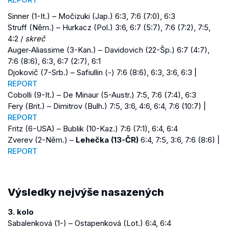
Sinner (1-It.) – Močizuki (Jap.) 6:3, 7:6 (7:0), 6:3
Struff (Něm.) – Hurkacz (Pol.) 3:6, 6:7 (5:7), 7:6 (7:2), 7:5,
4:2 /
skreč
Auger-Aliassime (3-Kan.) – Davidovich (22-Šp.) 6:7 (4:7),
7:6 (8:6), 6:3, 6:7 (2:7), 6:1
Djokovič (7-Srb.) – Safiullin (-) 7:6 (8:6), 6:3, 3:6, 6:3 |
REPORT
Cobolli (9-It.) – De Minaur (5-Austr.) 7:5, 7:6 (7:4), 6:3
Fery (Brit.) – Dimitrov (Bulh.) 7:5, 3:6, 4:6, 6:4, 7:6 (10:7) |
REPORT
Fritz (6-USA) – Bublik (10-Kaz.) 7:6 (7:1), 6:4, 6:4
Zverev (2-Něm.) –
Lehečka (13-ČR)
6:4, 7:5, 3:6, 7:6 (8:6) |
REPORT
Výsledky nejvýše nasazených
3. kolo
Sabalenková (1-) – Ostapenková (Lot.) 6:4, 6:4