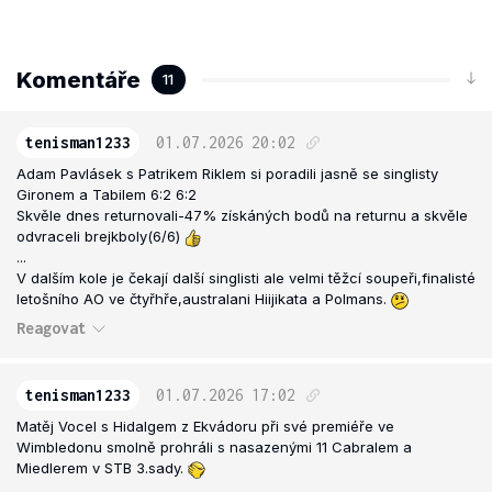
Komentáře
11
tenisman1233
01.07.2026
20:02
Adam Pavlásek s Patrikem Riklem si poradili jasně se singlisty
Gironem a Tabilem 6:2 6:2
Skvěle dnes returnovali-47% získáných bodů na returnu a skvěle
odvraceli brejkboly(6/6)
...
V dalším kole je čekají další singlisti ale velmi těžcí soupeři,finalisté
letošního AO ve čtyřhře,australani Hiijikata a Polmans.
Reagovat
tenisman1233
01.07.2026
17:02
Matěj Vocel s Hidalgem z Ekvádoru při své premiéře ve
Wimbledonu smolně prohráli s nasazenými 11 Cabralem a
Miedlerem v STB 3.sady.
....