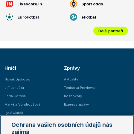
Livescore.in
Sport odds
EuroFotbal
eFotbal
Další partneři
Hráči
Zprávy
Novak Djokovič
Aktuality
Jiří Lehečka
Tenisová Previews
Petra Kvitová
Rozhovory
Markéta Vondroušová
Express zprávy
Iga Swiatek
Marie Bouzková
Ochrana vašich osobních údajů nás
Žebříčky
Kalendář turnajů
zajímá