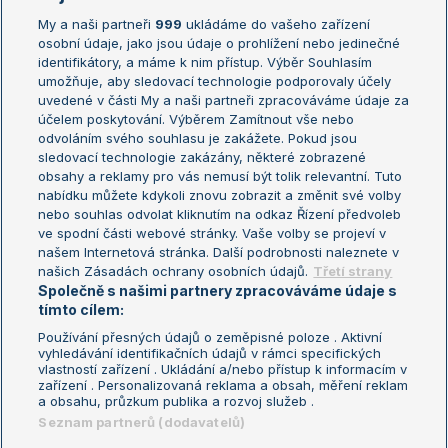
My a naši partneři
999
ukládáme do vašeho zařízení
Žebříček ATP (muži)
Australian Open
osobní údaje, jako jsou údaje o prohlížení nebo jedinečné
Žebříček WTA (ženy)
French Open
identifikátory, a máme k nim přístup. Výběr Souhlasím
umožňuje, aby sledovací technologie podporovaly účely
Sázkařský žebříček
Wimbledon
uvedené v části My a naši partneři zpracováváme údaje za
US Open
účelem poskytování. Výběrem Zamítnout vše nebo
odvoláním svého souhlasu je zakážete. Pokud jsou
Turnaj mistrů
sledovací technologie zakázány, některé zobrazené
Turnaj mistryň
obsahy a reklamy pro vás nemusí být tolik relevantní. Tuto
Aktualní trendy
nabídku můžete kdykoli znovu zobrazit a změnit své volby
nebo souhlas odvolat kliknutím na odkaz Řízení předvoleb
ve spodní části webové stránky. Vaše volby se projeví v
Fotbalové přestupy
našem Internetová stránka. Další podrobnosti naleznete v
Livesport Daily
našich Zásadách ochrany osobních údajů.
Třetí strany
Společně s našimi partnery zpracováváme údaje s
LS Prague Open
tímto cílem:
Používání přesných údajů o zeměpisné poloze . Aktivní
vyhledávání identifikačních údajů v rámci specifických
vlastností zařízení . Ukládání a/nebo přístup k informacím v
Podmínky užití
Nastavení soukromí
zařízení . Personalizovaná reklama a obsah, měření reklam
GDPR a žurnalistika
Reklama
a obsahu, průzkum publika a rozvoj služeb .
Informace o zpracování osobních
Kontakt
Seznam partnerů (dodavatelů)
údajů
Tiráž