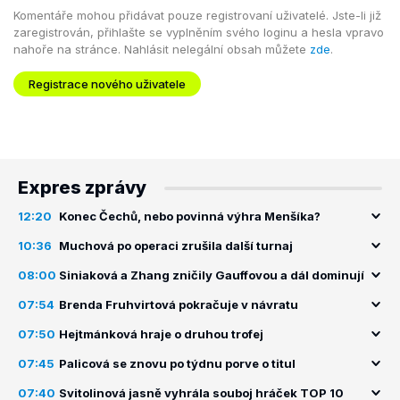
Komentáře mohou přidávat pouze registrovaní uživatelé. Jste-li již
zaregistrován, přihlašte se vyplněním svého loginu a hesla vpravo
nahoře na stránce. Nahlásit nelegální obsah můžete
zde
.
Registrace nového uživatele
Expres zprávy
12:20
Konec Čechů, nebo povinná výhra Menšíka?
10:36
Muchová po operaci zrušila další turnaj
08:00
Siniaková a Zhang zničily Gauffovou a dál dominují
07:54
Brenda Fruhvirtová pokračuje v návratu
07:50
Hejtmánková hraje o druhou trofej
07:45
Palicová se znovu po týdnu porve o titul
07:40
Svitolinová jasně vyhrála souboj hráček TOP 10